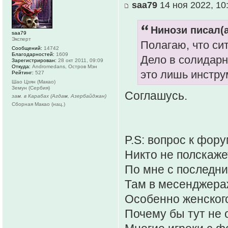
saa79
14 ноя 2022, 10
Нинози писал(а
saa79
Эксперт
Полагаю, что си
Сообщений:
14742
Благодарностей:
1609
Дело в солидарн
Зарегистрирован:
28 окт 2011, 09:09
Откуда:
Andromedans, Остров Мэн
это лишь инстру
Рейтинг:
527
Шао Цзян (Макао)
Земун (Сербия)
Соглашусь.
зам. в Карабах (Агдам, Азербайджан)
Сборная Макао (нац.)
P.S: вопрос к фор
Никто не полскаже
По мне с последни
Там в месенджера
Особенно женског
Почему бы тут не 