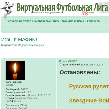
Список форумов
‹
За пределами Лиги
‹
Форумные игры и конкурсы
Игры в МАФИЮ
Модератор:
Модераторы форума
Игры в МАФИЮ
Валенсийский
11 ноя 2014, 20:24
Остановлены:
Валенсийский
Русская рулет
Эксперт
Сообщений:
18273
Благодарностей:
829
Зарегистрирован:
12 май 2009, 17:25
Откуда:
Бровары, Украина
Звёздные Вой
Рейтинг:
343
Лексингтон (США)
Валенсия (Грузия)