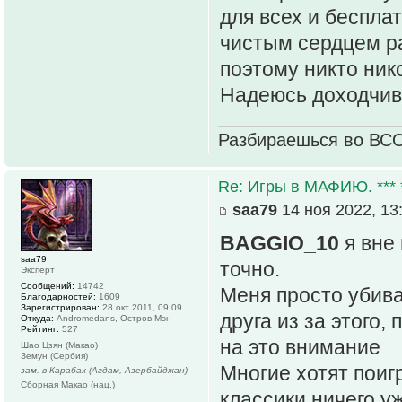
для всех и бесплат
чистым сердцем ра
поэтому никто ник
Надеюсь доходчив
Разбираешься во ВС
Re: Игры в МАФИЮ. *** *
saa79
14 ноя 2022, 13
BAGGIO_10
я вне 
saa79
точно.
Эксперт
Сообщений:
14742
Меня просто убивае
Благодарностей:
1609
Зарегистрирован:
28 окт 2011, 09:09
друга из за этого,
Откуда:
Andromedans, Остров Мэн
Рейтинг:
527
на это внимание
Шао Цзян (Макао)
Земун (Сербия)
Многие хотят поигр
зам. в Карабах (Агдам, Азербайджан)
Сборная Макао (нац.)
классики ничего уж