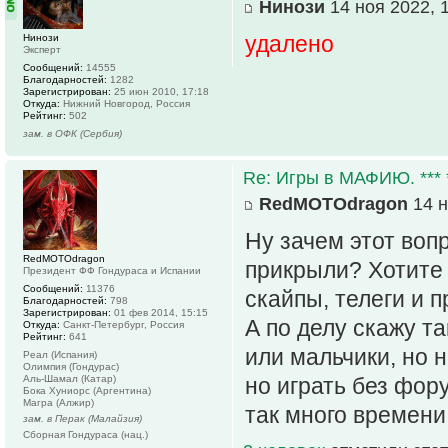
Нинози
14 ноя 2022, 
удалено
Нинози
Эксперт
Сообщений:
14555
Благодарностей:
1282
Зарегистрирован:
25 июн 2010, 17:18
Откуда:
Нижний Новгород, Россия
Рейтинг:
502
зам. в ОФК (Сербия)
Re: Игры в МАФИЮ. *** *
RedMOTOdragon
14 н
Ну зачем этот воп
RedMOTOdragon
прикрыли? Хотите 
Президент ФФ Гондураса и Испании
Сообщений:
11376
скайпы, телеги и п
Благодарностей:
798
Зарегистрирован:
01 фев 2014, 15:15
А по делу скажу та
Откуда:
Санкт-Петербург, Россия
Рейтинг:
641
или мальчики, но н
Реал (Испания)
Олимпия (Гондурас)
Аль-Шамал (Катар)
но играть без фору
Бока Хуниорс (Аргентина)
Магра (Алжир)
так много времени
зам. в Перак (Малайзия)
Сборная Гондураса (нац.)