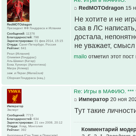
RedMOTOdragon
15 н
Не хотите и не игр
RedMOTOdragon
саа в ЛС написать,
Президент ФФ Гондураса и Испании
Сообщений:
11376
достала, непонятн
Благодарностей:
798
Зарегистрирован:
01 фев 2014, 15:15
не уважает, смысл
Откуда:
Санкт-Петербург, Россия
Рейтинг:
641
Реал (Испания)
mailo
отметил этот пост
Олимпия (Гондурас)
Аль-Шамал (Катар)
Бока Хуниорс (Аргентина)
Магра (Алжир)
зам. в Перак (Малайзия)
Сборная Гондураса (нац.)
Re: Игры в МАФИЮ. *** *
Император
20 ноя 202
Император
Тут такие личности
Эксперт
Сообщений:
7715
Благодарностей:
634
Зарегистрирован:
21 сен 2008, 20:12
Откуда:
Ховд, Монголия
Комментарий моде
Рейтинг:
392
Андоринья (Сан Томе и Принсипи)