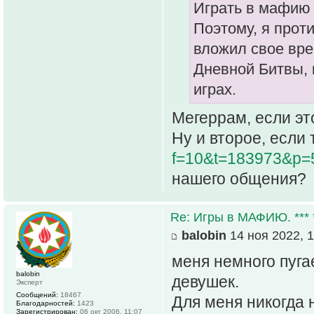
Играть в мафию 
Поэтому, я прот
вложил свое вре
Дневной Битвы, 
играх.
Мегеррам, если эт
Ну и второе, если
f=10&t=183973&p=
нашего общения?
Re: Игры в МАФИЮ. *** *
balobin
14 ноя 2022, 1
меня немного пугае
balobin
девушек.
Эксперт
Сообщений:
18467
Для меня никогда 
Благодарностей:
1423
Зарегистрирован:
06 окт 2006, 11:07