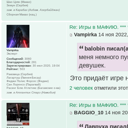
Шао Цзян (Макао)
Земун (Сербия)
зам. в Карабах (Агдам, Азербайджан)
Сборная Макао (нац.)
Re: Игры в МАФИЮ. *** *
Vampirka
14 ноя 2022,
balobin писал(а
Vampirka
Эксперт
меня немного пуг
Сообщений:
3060
Благодарностей:
281
девушек.
Зарегистрирован:
30 июл 2020, 19:04
Рейтинг:
503
Раковица (Сербия)
Это придаёт игре 
Лагартуш (Гвинея-Бисау)
Фиджи Полис Форсес (Фиджи)
Сан Лоренсо (Парагвай)
2 человек
отметили этот
Расинг Блю Атлетикс (Багамские о-ва)
зам. в Атлантик Старз (Намибия)
Re: Игры в МАФИЮ. *** *
BAGGIO_10
14 ноя 20
Лавруха писал(