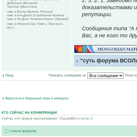
2. 5. 2. 1. Заведом
Дебрецен (Венгрия)
доказательствами и
Хантерс (Монголия)
зам. в Висла (Краков, Польша)
репутации.
зам. в Аль-Драйх (Саудовская Аравия)
зам. в Ла Досе Университарио (Уругвай)
зам. в сборной Сан Томе и Принсипи
Сообщения типа "А м
(юн.)
Вас, а не кого то др
"суть форума ВСОЛ
Пред.
Показать сообщения за:
Поле с
Вернуться в Форумные игры и конкурсы
КТО СЕЙЧАС НА КОНФЕРЕНЦИИ
Сейчас этот форум просматривают:
ClaudeBot
и гости: 0
Список форумов