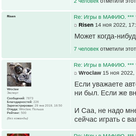
2 человек
отметили этот
Re: Игры в МАФИЮ. *** *
Risen
Risen
14 ноя 2022, 17
Может когда-нибуд
7 человек
отметили этот
Re: Игры в МАФИЮ. *** *
Wroclaw
15 ноя 2022,
Если уважаете авт
Wroclaw
ни был. Если же вн
Эксперт
Сообщений:
7873
Благодарностей:
226
Зарегистрирован:
29 янв 2019, 16:50
И Саа, не надо мне
Откуда:
Wroclaw, Польша
Рейтинг:
500
сейчас играть с ва
(без команды)
Re: Игры в МАФИЮ. *** *