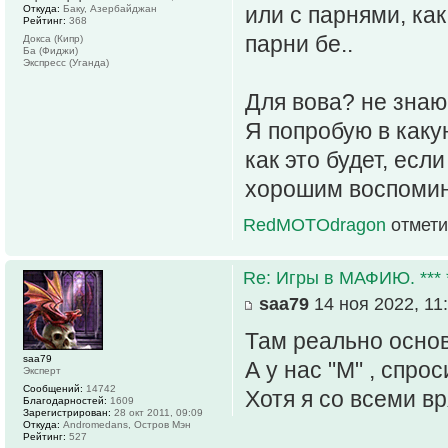
или с парнями, как
Откуда:
Баку, Азербайджан
Рейтинг:
368
парни бе..
Докса (Кипр)
Ба (Фиджи)
Экспресс (Уганда)
Для вова? не знаю,
Я попробую в как
как это будет, если
хорошим воспомин
RedMOTOdragon
отмети
Re: Игры в МАФИЮ. *** *
saa79
14 ноя 2022, 11
Там реально осно
saa79
А у нас "М" , спрос
Эксперт
Сообщений:
14742
Хотя я со всеми в
Благодарностей:
1609
Зарегистрирован:
28 окт 2011, 09:09
Откуда:
Andromedans, Остров Мэн
Рейтинг:
527