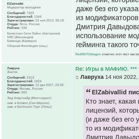
ElZabivallid
даже без его указ
Модератор молодежи
Сообщений:
7265
из модификаторов 
Благодарностей:
1346
Зарегистрирован:
23 ноя 2010, 00:18
Откуда:
Ялта, Россия
Дмитрия Давыдова
Рейтинг:
530
Бенкстоун Сити Лайнс (Австралия)
использование мо
НЯС (Финляндия)
Баменда (Камерун)
гейминга такого то
Сборная Финляндии (нац.)
RedMOTOdragon
отметил этот пост как п
Re: Игры в МАФИЮ. *** *
Лавруха
Знаток
Лавруха
14 ноя 2022,
Сообщений:
2313
Благодарностей:
1624
Зарегистрирован:
12 дек 2007, 23:30
Откуда:
Москва, Россия
ElZabivallid пис
Рейтинг:
663
Энд Апартхайд (Монтсеррат)
Кто знает, кака
зам. в Космос (Сан-Марино)
зам. в Калдикот Таун (Уэльс)
лицензий, котор
(и даже без его 
то из модификат
Дмитрия Давыдо