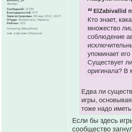
BAGGIO_10
Эксперт
Сообщений:
11750
ElZabivallid 
Благодарностей:
975
Зарегистрирован:
06 мар 2012, 19:27
Кто знает, как
Откуда:
Краматорск, Украина
Рейтинг:
622
множество лиц
Селангор (Малайзия)
зам. в Динамо (Украина)
соблюдение авт
исключительны
упоминает его
Существует л
оригинала? В 
Едва ли существ
игры, основывая
тоже надо иметь
Если бы здесь игр
сообщество загнул