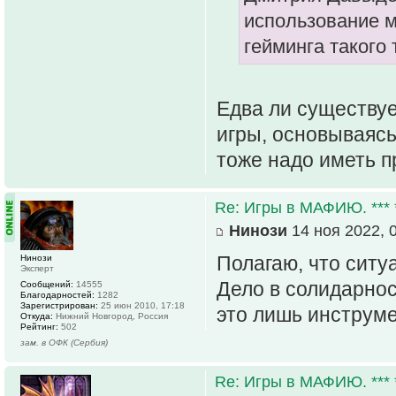
использование 
гейминга такого 
Едва ли существуе
игры, основываясь
тоже надо иметь п
Re: Игры в МАФИЮ. *** *
Нинози
14 ноя 2022, 
Полагаю, что ситу
Нинози
Эксперт
Дело в солидарнос
Сообщений:
14555
Благодарностей:
1282
Зарегистрирован:
25 июн 2010, 17:18
это лишь инструме
Откуда:
Нижний Новгород, Россия
Рейтинг:
502
зам. в ОФК (Сербия)
Re: Игры в МАФИЮ. *** *