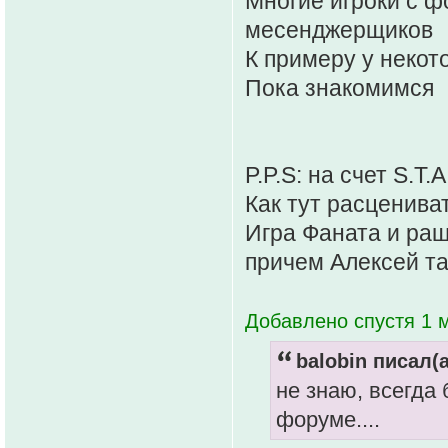
Многие игроки с ф
месенджерщиков
К примеру у некот
Пока знакомимся
P.P.S: на счет S.T
Как тут расценива
Игра Фаната и ращ
причем Алексей т
Добавлено спустя 1 м
balobin писал(а
не знаю, всегда
форуме....