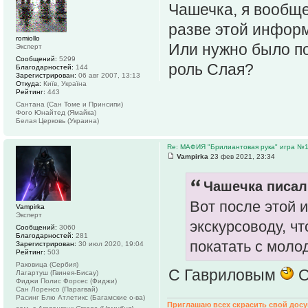
Чашечка, я вообще
разве этой инфор
romiollo
Или нужно было по
Эксперт
Сообщений:
5299
роль Слая?
Благодарностей:
144
Зарегистрирован:
06 авг 2007, 13:13
Откуда:
Київ, Україна
Рейтинг:
443
Сантана (Сан Томе и Принсипи)
Фого Юнайтед (Ямайка)
Белая Церковь (Украина)
Re: МАФИЯ "Брилиантовая рука" игра №
Vampirka
23 фев 2021, 23:34
Чашечка писал(
Вот после этой 
Vampirka
Эксперт
экскурсоводу, ч
Сообщений:
3060
Благодарностей:
281
покатать с моло
Зарегистрирован:
30 июл 2020, 19:04
Рейтинг:
503
Раковица (Сербия)
С Гавриловым
О
Лагартуш (Гвинея-Бисау)
Фиджи Полис Форсес (Фиджи)
Сан Лоренсо (Парагвай)
Расинг Блю Атлетикс (Багамские о-ва)
Приглашаю всех скрасить свой дос