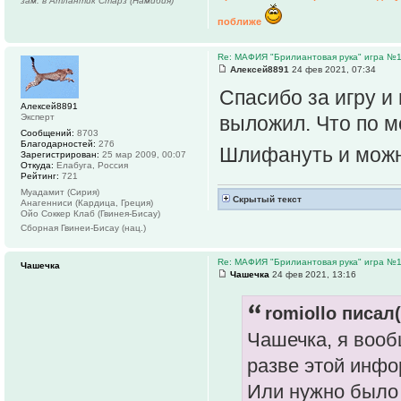
зам. в Атлантик Старз (Намибия)
поближе
Re: МАФИЯ "Брилиантовая рука" игра №
Алексей8891
24 фев 2021, 07:34
Спасибо за игру и
Алексей8891
Эксперт
выложил. Что по мо
Сообщений:
8703
Благодарностей:
276
Шлифануть и можн
Зарегистрирован:
25 мар 2009, 00:07
Откуда:
Елабуга, Россия
Рейтинг:
721
Муадамит (Сирия)
Скрытый текст
Анагенниси (Кардица, Греция)
Ойо Соккер Клаб (Гвинея-Бисау)
Сборная Гвинеи-Бисау (нац.)
Re: МАФИЯ "Брилиантовая рука" игра №
Чашечка
Чашечка
24 фев 2021, 13:16
romiollo писал(
Чашечка, я вооб
разве этой инфо
Или нужно было 