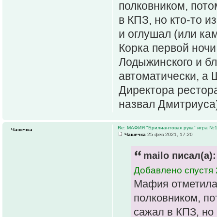
полковником, пото
в КПЗ, но кто-то 
и оглушал (или кам
Корка первой ночи
Лодыжинского и б
автоматически, а
Директора рестора
назвал Дмитриуса
Re: МАФИЯ "Брилиантовая рука" игра №
Чашечка
Чашечка
25 фев 2021, 17:20
mailo писал(а):
Добавлено спустя 
Мафия отметила 
полковником, пот
сажал в КПЗ, но