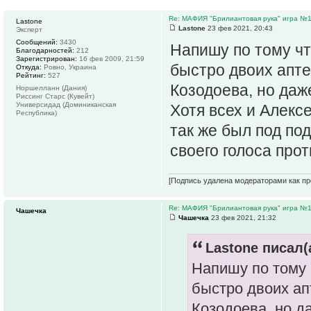
Re: МАФИЯ "Брилиантовая рука" игра №
Lastone
Lastone
23 фев 2021, 20:43
Эксперт
Сообщений:
3430
Напишу по тому чт
Благодарностей:
212
Зарегистрирован:
16 фев 2009, 21:59
быстро двоих апте
Откуда:
Ровно, Украина
Рейтинг:
527
Козодоева, но даж
Норшелланн (Дания)
Риссинг Старс (Кувейт)
Универсидад (Доминиканская
Хотя всех и Алекс
Республика)
так же был под под
своего голоса про
[Подпись удалена модераторами как пр
Re: МАФИЯ "Брилиантовая рука" игра №
Чашечка
Чашечка
23 фев 2021, 21:32
Lastone писал(
Напишу по тому 
быстро двоих ап
Козодоева, но д