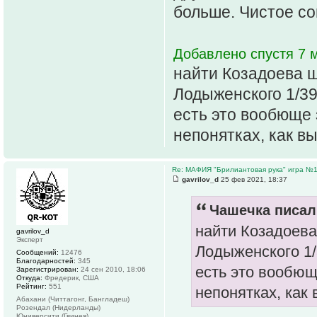
больше. Чистое со
Добавлено спустя 7 м
найти Козадоева ш
Лодыженского 1/392
есть это вообюще 
непонятках, как вы
Re: МАФИЯ "Брилиантовая рука" игра №
gavrilov_d
25 фев 2021, 18:37
Чашечка писал(
найти Козадоева
gavrilov_d
Эксперт
Лодыженского 1/3
Сообщений:
12476
Благодарностей:
345
есть это вообющ
Зарегистрирован:
24 сен 2010, 18:06
Откуда:
Фредерик, США
Рейтинг:
551
непонятках, как 
Абахани (Читтагонг, Бангладеш)
Розендал (Нидерланды)
Юниверсити (Гвинея)