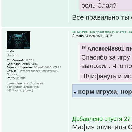
роль Слая?
Все правильно ты 
Re: МАФИЯ "Брилиантовая рука" игра №
mailo
24 фев 2021, 13:26
Алексей8891 пи
mailo
Эксперт
Спасибо за игру
Сообщений:
12531
Благодарностей:
494
выложил. Что по 
Зарегистрирован:
30 май 2008, 05:22
Откуда:
Петропавловск-Камчатский,
Шлифануть и мо
Россия
Рейтинг:
586
Шелл Стингерс СК (Гуам)
Тюркюджю (Германия)
норм игруха, но
ФК Нгандо (Конго)
Добавлено спустя 27 
Мафия отметила Се