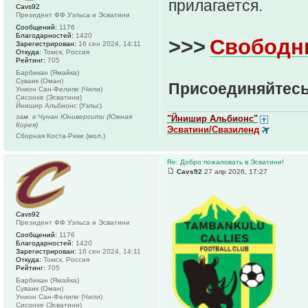
прилагается.
Cavs92
Президент ФФ Уэльса и Эсватини
Сообщений:
1176
Благодарностей:
1420
>>>
Свободн
Зарегистрирован:
16 сен 2024, 14:11
Откуда:
Томск, Россия
Рейтинг:
705
Барбикан (Ямайка)
Суваик (Оман)
Присоединяйтесь
Унион Сан-Фелипе (Чили)
Сисонхе (Эсватини)
Йнишир Альбионс (Уэльс)
зам. в Чунан Юниверсити (Южная
"Йнишир Альбионс"
Корея)
Эсватини/Свазиленд
Сборная Коста-Рики (мол.)
Re: Добро пожаловать в Эсватини!
Cavs92
27 апр 2026, 17:27
Cavs92
Президент ФФ Уэльса и Эсватини
Сообщений:
1176
Благодарностей:
1420
Зарегистрирован:
16 сен 2024, 14:11
Откуда:
Томск, Россия
Рейтинг:
705
Барбикан (Ямайка)
Суваик (Оман)
Унион Сан-Фелипе (Чили)
Сисонхе (Эсватини)