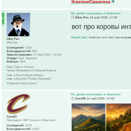
Эсватини/Свазиленд
Re: Добро пожаловать в Эсватини!
Dikiy Pes
18 май 2026, 17:40
вот про коровьі и
Новый Свет
отметил этот пост как понра
Dikiy Pes
Мастер
Сообщений:
1143
Благодарностей:
807
Зарегистрирован:
17 июл 2007, 14:54
Откуда:
Kyiv, Украина
Рейтинг:
654
Нью Сэйнтс (Уэльс)
Чунан Юниверсити (Южная Корея)
зам. в Аль-Хабура (Оман)
зам. в Бостон Ривер (Уругвай)
Сборная Уэльса (юн.)
Re: Добро пожаловать в Эсватини!
Cavs92
31 май 2026, 14:58
Cavs92
Президент ФФ Уэльса и Эсватини
Сообщений:
1176
Благодарностей:
1420