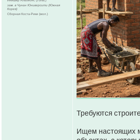
Йнишир Альбионс (Уэльс)
зам. в Чунан Юниверсити (Южная
Корея)
Сборная Коста-Рики (мол.)
Требуются строите
Ищем настоящих ма