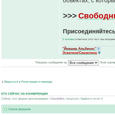
объектах, с котор
>>>
Свободн
Присоединяйтесь
3 человек
отметили этот пост как понрав
"Йнишир Альбионс"
Эсватини/Свазиленд
Показать сообщения за:
Поле сорти
Вернуться в Регистрация и команды
КТО СЕЙЧАС НА КОНФЕРЕНЦИИ
Сейчас этот форум просматривают:
ClaudeBot
, nerazzurri, Sapient и гости: 0
Список форумов