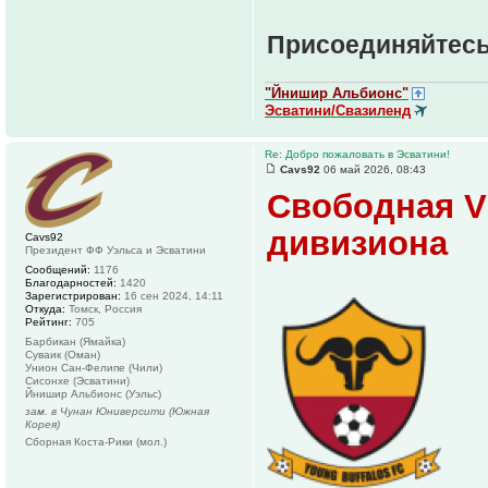
Присоединяйтесь
"Йнишир Альбионс"
Эсватини/Свазиленд
Re: Добро пожаловать в Эсватини!
Cavs92
06 май 2026, 08:43
Свободная V
дивизиона
Cavs92
Президент ФФ Уэльса и Эсватини
Сообщений:
1176
Благодарностей:
1420
Зарегистрирован:
16 сен 2024, 14:11
Откуда:
Томск, Россия
Рейтинг:
705
Барбикан (Ямайка)
Суваик (Оман)
Унион Сан-Фелипе (Чили)
Сисонхе (Эсватини)
Йнишир Альбионс (Уэльс)
зам. в Чунан Юниверсити (Южная
Корея)
Сборная Коста-Рики (мол.)