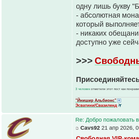
одну лишь букву "Б
- абсолютная мон
который выполняе
- никаких обещаний
доступно уже сейч
>>>
Свободн
Присоединяйтесь
3 человек
отметили этот пост как понрав
"Йнишир Альбионс"
Эсватини/Свазиленд
Re: Добро пожаловать в
Cavs92
21 апр 2026, 0
Свободная VIP-кома