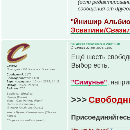
(если редактирован
сообщения от друго
"Йнишир Альбио
Эсватини/Свази
Re: Добро пожаловать в Эсватини!
Cavs92
22 апр 2026, 11:02
Ещё шесть свободн
Выбор есть.
Cavs92
Президент ФФ Уэльса и Эсватини
Сообщений:
1176
Благодарностей:
1420
"Симунье"
, напри
Зарегистрирован:
16 сен 2024, 14:11
Откуда:
Томск, Россия
Рейтинг:
705
Барбикан (Ямайка)
>>>
Свободн
Суваик (Оман)
Унион Сан-Фелипе (Чили)
Сисонхе (Эсватини)
Йнишир Альбионс (Уэльс)
зам. в Чунан Юниверсити (Южная
Присоединяйтесь
Корея)
Сборная Коста-Рики (мол.)