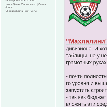
Йнишир Альбионс (Уэльс)
зам. в Чунан Юниверсити (Южная
Корея)
Сборная Коста-Рики (мол.)
"Махлалини
дивизионе. И хо
таблицы, но у н
грамотных руках
- почти полность
го уровня и выш
запустить строит
- так как бюдже
вложить эти сре