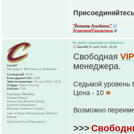
Присоединяйтесь
"Йнишир Альбионс"
Эсватини/Свазиленд
Re: Добро пожаловать в Эсватини!
Cavs92
01 май 2026, 18:28
Свободная
VI
менеджера.
Cavs92
Президент ФФ Уэльса и Эсватини
Сообщений:
1176
Благодарностей:
1420
Зарегистрирован:
16 сен 2024, 14:11
Седьмой уровень 
Откуда:
Томск, Россия
Рейтинг:
705
Цена - 10
Барбикан (Ямайка)
Суваик (Оман)
Унион Сан-Фелипе (Чили)
Сисонхе (Эсватини)
Возможно переим
Йнишир Альбионс (Уэльс)
зам. в Чунан Юниверсити (Южная
Корея)
Сборная Коста-Рики (мол.)
>>>
Свободн