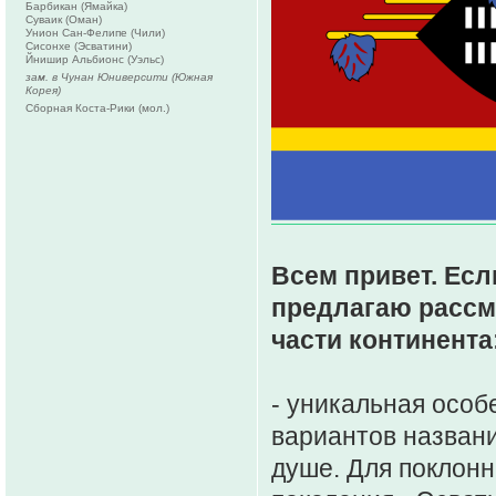
Барбикан (Ямайка)
Суваик (Оман)
Унион Сан-Фелипе (Чили)
Сисонхе (Эсватини)
Йнишир Альбионс (Уэльс)
зам. в Чунан Юниверсити (Южная
Корея)
Сборная Коста-Рики (мол.)
Всем привет. Есл
предлагаю рассм
части континента
- уникальная особ
вариантов названи
душе. Для поклонн