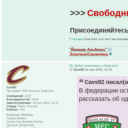
>>>
Свободн
Присоединяйтесь
5 человек
отметили этот пост как понрав
"Йнишир Альбионс"
Эсватини/Свазиленд
Re: Добро пожаловать в Эсватини!
Cavs92
04 июн 2026, 14:13
Cavs92 писал(а
Cavs92
В федерации ост
Президент ФФ Уэльса и Эсватини
Сообщений:
1176
рассказать об о
Благодарностей:
1420
Зарегистрирован:
16 сен 2024, 14:11
Откуда:
Томск, Россия
Рейтинг:
705
Барбикан (Ямайка)
Суваик (Оман)
Унион Сан-Фелипе (Чили)
Сисонхе (Эсватини)