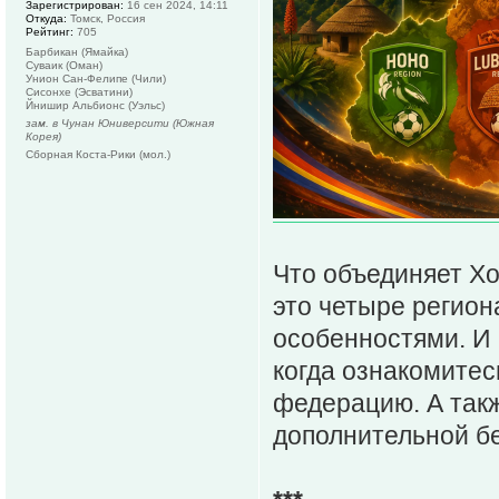
Зарегистрирован:
16 сен 2024, 14:11
Откуда:
Томск, Россия
Рейтинг:
705
Барбикан (Ямайка)
Суваик (Оман)
Унион Сан-Фелипе (Чили)
Сисонхе (Эсватини)
Йнишир Альбионс (Уэльс)
зам. в Чунан Юниверсити (Южная
Корея)
Сборная Коста-Рики (мол.)
Что объединяет Хо
это четыре регио
особенностями. И 
когда ознакомите
федерацию. А такж
дополнительной бе