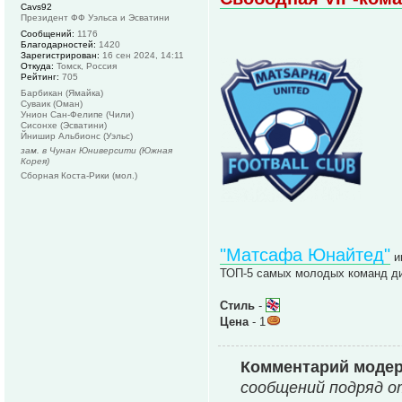
Cavs92
Президент ФФ Уэльса и Эсватини
Сообщений:
1176
Благодарностей:
1420
Зарегистрирован:
16 сен 2024, 14:11
Откуда:
Томск, Россия
Рейтинг:
705
Барбикан (Ямайка)
Суваик (Оман)
Унион Сан-Фелипе (Чили)
Сисонхе (Эсватини)
Йнишир Альбионс (Уэльс)
зам. в Чунан Юниверсити (Южная
Корея)
Сборная Коста-Рики (мол.)
"Матсафа Юнайтед"
и
ТОП-5 самых молодых команд ди
Стиль
-
Цена
- 1
Комментарий моде
сообщений подряд о