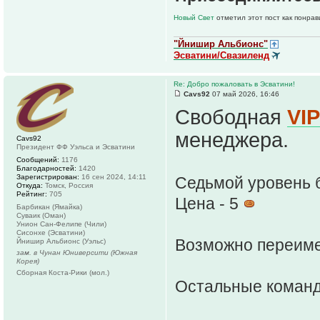
Новый Свет
отметил этот пост как понра
"Йнишир Альбионс"
Эсватини/Свазиленд
Re: Добро пожаловать в Эсватини!
Cavs92
07 май 2026, 16:46
Свободная
VI
менеджера.
Cavs92
Президент ФФ Уэльса и Эсватини
Сообщений:
1176
Благодарностей:
1420
Зарегистрирован:
16 сен 2024, 14:11
Седьмой уровень 
Откуда:
Томск, Россия
Рейтинг:
705
Цена - 5
Барбикан (Ямайка)
Суваик (Оман)
Унион Сан-Фелипе (Чили)
Сисонхе (Эсватини)
Возможно переим
Йнишир Альбионс (Уэльс)
зам. в Чунан Юниверсити (Южная
Корея)
Сборная Коста-Рики (мол.)
Остальные команд