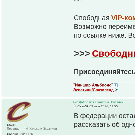
***
Свободная
VIP-ко
Возможно переим
по ссылке ниже. В
>>>
Свободн
Присоединяйтесь
"Йнишир Альбионс"
Эсватини/Свазиленд
Re: Добро пожаловать в Эсватини!
Cavs92
03 июн 2026, 11:55
В федерации остал
рассказать об одн
Cavs92
Президент ФФ Уэльса и Эсватини
Сообщений:
1176