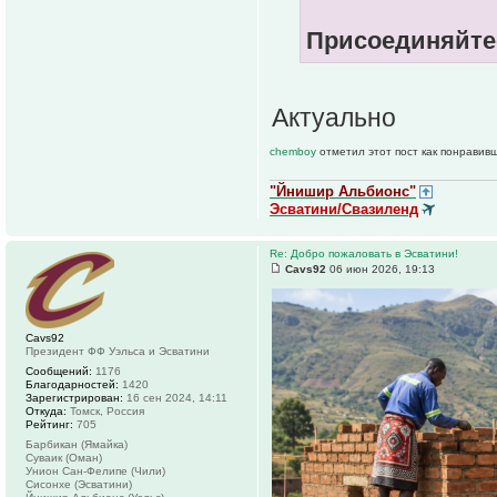
Присоединяйте
Актуально
chemboy
отметил этот пост как понравив
"Йнишир Альбионс"
Эсватини/Свазиленд
Re: Добро пожаловать в Эсватини!
Cavs92
06 июн 2026, 19:13
Cavs92
Президент ФФ Уэльса и Эсватини
Сообщений:
1176
Благодарностей:
1420
Зарегистрирован:
16 сен 2024, 14:11
Откуда:
Томск, Россия
Рейтинг:
705
Барбикан (Ямайка)
Суваик (Оман)
Унион Сан-Фелипе (Чили)
Сисонхе (Эсватини)