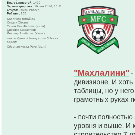
Благодарностей:
1420
Зарегистрирован:
16 сен 2024, 14:11
Откуда:
Томск, Россия
Рейтинг:
705
Барбикан (Ямайка)
Суваик (Оман)
Унион Сан-Фелипе (Чили)
Сисонхе (Эсватини)
Йнишир Альбионс (Уэльс)
зам. в Чунан Юниверсити (Южная
Корея)
Сборная Коста-Рики (мол.)
"Махлалини"
-
дивизионе. И хоть
таблицы, но у нег
грамотных руках п
- почти полностью 
уровня и выше. И 
строительство 7-го