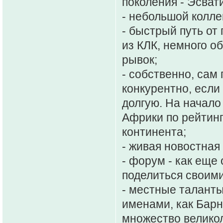
поколения - Эсват
- небольшой коллек
- быстрый путь от
из КЛК, немного о
рывок;
- собственно, сам
конкурентно, если
долгую. На начало
Африки по рейтинг
континента;
- живая новостная
- форум - как еще
поделиться своим
- местные талант
именами, как Барн
множество великол