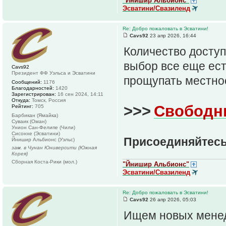
"Йнишир Альбионс"
Эсватини/Свазиленд
Re: Добро пожаловать в Эсватини!
Cavs92
23 апр 2026, 16:44
Количество доступ
выбор все еще есть
Cavs92
Президент ФФ Уэльса и Эсватини
прощупать местнос
Сообщений:
1176
Благодарностей:
1420
Зарегистрирован:
16 сен 2024, 14:11
Откуда:
Томск, Россия
>>>
Свободн
Рейтинг:
705
Барбикан (Ямайка)
Суваик (Оман)
Унион Сан-Фелипе (Чили)
Сисонхе (Эсватини)
Присоединяйтесь
Йнишир Альбионс (Уэльс)
зам. в Чунан Юниверсити (Южная
Корея)
Сборная Коста-Рики (мол.)
"Йнишир Альбионс"
Эсватини/Свазиленд
Re: Добро пожаловать в Эсватини!
Cavs92
26 апр 2026, 05:03
Ищем новых менед