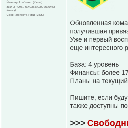
Йнишир Альбионс (Уэльс)
зам. в Чунан Юниверсити (Южная
Корея)
Сборная Коста-Рики (мол.)
Обновленная кома
получившая привяз
Уже и первый вос
еще интересного 
База: 4 уровень
Финансы: более 1
Планы на текущий 
Пишите, если буду
также доступны по
>>>
Свободн