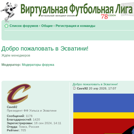
Список форумов
‹
Общие
‹
Регистрация и команды
Добро пожаловать в Эсватини!
Ждём менеджеров
Модератор:
Модераторы форума
Добро пожаловать в Эсватини!
Cavs92
20 апр 2026, 17:07
Cavs92
Президент ФФ Уэльса и Эсватини
Сообщений:
1176
Благодарностей:
1420
Зарегистрирован:
16 сен 2024, 14:11
Откуда:
Томск, Россия
Рейтинг:
705