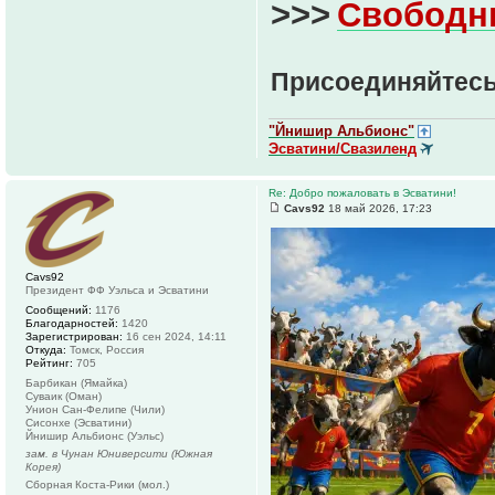
>>>
Свободн
Присоединяйтесь
"Йнишир Альбионс"
Эсватини/Свазиленд
Re: Добро пожаловать в Эсватини!
Cavs92
18 май 2026, 17:23
Cavs92
Президент ФФ Уэльса и Эсватини
Сообщений:
1176
Благодарностей:
1420
Зарегистрирован:
16 сен 2024, 14:11
Откуда:
Томск, Россия
Рейтинг:
705
Барбикан (Ямайка)
Суваик (Оман)
Унион Сан-Фелипе (Чили)
Сисонхе (Эсватини)
Йнишир Альбионс (Уэльс)
зам. в Чунан Юниверсити (Южная
Корея)
Сборная Коста-Рики (мол.)