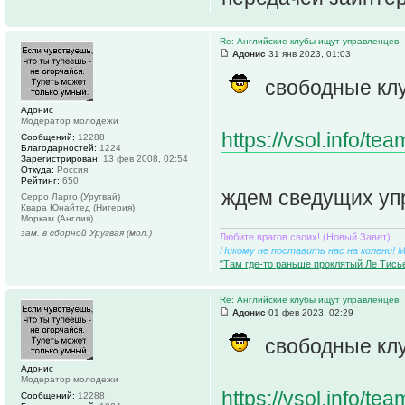
Re: Английские клубы ищут управленцев
Адонис
31 янв 2023, 01:03
свободные кл
Адонис
Модератор молодежи
https://vsol.info/t
Сообщений:
12288
Благодарностей:
1224
Зарегистрирован:
13 фев 2008, 02:54
Откуда:
Россия
Рейтинг:
650
ждем сведущих уп
Серро Ларго (Уругвай)
Квара Юнайтед (Нигерия)
Моркам (Англия)
зам. в сборной Уругвая (мол.)
Любите врагов своих! (Новый Завет)
...
Никому не поставить нас на колени! 
"Там где-то раньше проклятый Ле Тисье
Re: Английские клубы ищут управленцев
Адонис
01 фев 2023, 02:29
свободные кл
Адонис
Модератор молодежи
https://vsol.info/t
Сообщений:
12288