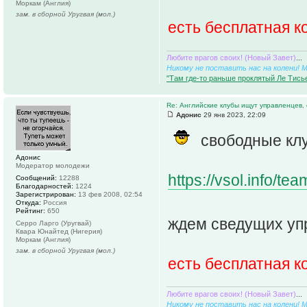
Моркам (Англия)
зам. в сборной Уругвая (мол.)
есть бесплатная 
Любите врагов своих! (Новый Завет)
...
Никому не поставить нас на колени! 
"Там где-то раньше проклятый Ле Тисье
Re: Английские клубы ищут управленцев,
Адонис
29 янв 2023, 22:09
свободные кл
Адонис
Модератор молодежи
https://vsol.info/t
Сообщений:
12288
Благодарностей:
1224
Зарегистрирован:
13 фев 2008, 02:54
Откуда:
Россия
Рейтинг:
650
ждем сведущих уп
Серро Ларго (Уругвай)
Квара Юнайтед (Нигерия)
Моркам (Англия)
зам. в сборной Уругвая (мол.)
есть бесплатная 
Любите врагов своих! (Новый Завет)
...
Никому не поставить нас на колени! 