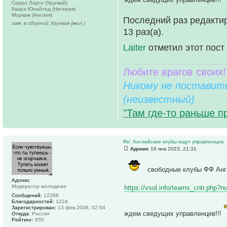
Серро Ларго (Уругвай)
Квара Юнайтед (Нигерия)
Моркам (Англия)
Последний раз редактир
зам. в сборной Уругвая (мол.)
13 раз(а).
Laiter
отметил этот пост
Любите врагов своих!
Никому не поставить
(неизвестный)
"Там где-то раньше п
Re: Английские клубы ищут управленцев
Адонис
16 янв 2023, 21:31
свободные клубы ФФ Анг
Адонис
Модератор молодежи
https://vsol.info/teams_cntr.php?
Сообщений:
12288
Благодарностей:
1224
Зарегистрирован:
13 фев 2008, 02:54
ждем сведущих управленцев!!!
Откуда:
Россия
Рейтинг:
650