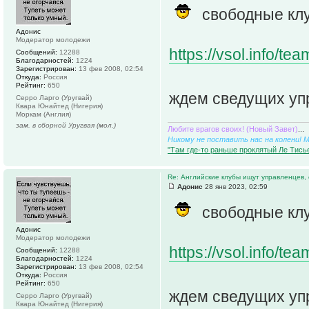
свободные кл
Адонис
Модератор молодежи
https://vsol.info/t
Сообщений:
12288
Благодарностей:
1224
Зарегистрирован:
13 фев 2008, 02:54
Откуда:
Россия
Рейтинг:
650
ждем сведущих уп
Серро Ларго (Уругвай)
Квара Юнайтед (Нигерия)
Моркам (Англия)
зам. в сборной Уругвая (мол.)
Любите врагов своих! (Новый Завет)
...
Никому не поставить нас на колени! 
"Там где-то раньше проклятый Ле Тисье
Re: Английские клубы ищут управленцев,
Адонис
28 янв 2023, 02:59
свободные кл
Адонис
Модератор молодежи
https://vsol.info/t
Сообщений:
12288
Благодарностей:
1224
Зарегистрирован:
13 фев 2008, 02:54
Откуда:
Россия
Рейтинг:
650
ждем сведущих уп
Серро Ларго (Уругвай)
Квара Юнайтед (Нигерия)