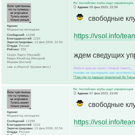
Re: Английские клубы ищут управленцев
Адонис
05 фев 2023, 22:50
свободные кл
Адонис
Модератор молодежи
https://vsol.info/t
Сообщений:
12288
Благодарностей:
1224
Зарегистрирован:
13 фев 2008, 02:54
Откуда:
Россия
Рейтинг:
650
ждем сведущих уп
Серро Ларго (Уругвай)
Квара Юнайтед (Нигерия)
Моркам (Англия)
зам. в сборной Уругвая (мол.)
Любите врагов своих! (Новый Завет)
...
Никому не поставить нас на колени! 
"Там где-то раньше проклятый Ле Тисье
Re: Английские клубы ищут управленцев
Адонис
07 фев 2023, 23:06
свободные кл
Адонис
Модератор молодежи
https://vsol.info/t
Сообщений:
12288
Благодарностей:
1224
Зарегистрирован:
13 фев 2008, 02:54
Откуда:
Россия