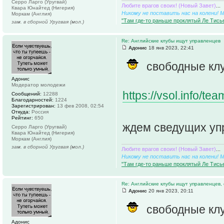
Серро Ларго (Уругвай)
Любите врагов своих! (Новый Завет)
...
Квара Юнайтед (Нигерия)
Никому не поставить нас на колени! 
Моркам (Англия)
"Там где-то раньше проклятый Ле Тисье
зам. в сборной Уругвая (мол.)
Re: Английские клубы ищут управленцев
Адонис
18 янв 2023, 22:41
свободные кл
Адонис
Модератор молодежи
https://vsol.info/t
Сообщений:
12288
Благодарностей:
1224
Зарегистрирован:
13 фев 2008, 02:54
Откуда:
Россия
Рейтинг:
650
ждем сведущих уп
Серро Ларго (Уругвай)
Квара Юнайтед (Нигерия)
Моркам (Англия)
зам. в сборной Уругвая (мол.)
Любите врагов своих! (Новый Завет)
...
Никому не поставить нас на колени! 
"Там где-то раньше проклятый Ле Тисье
Re: Английские клубы ищут управленцев,
Адонис
20 янв 2023, 20:11
свободные кл
Адонис