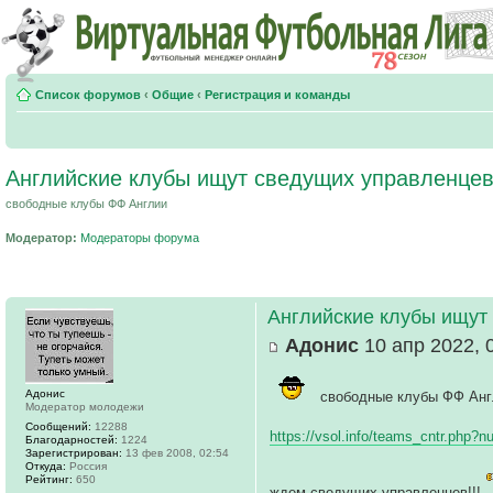
Список форумов
‹
Общие
‹
Регистрация и команды
Английские клубы ищут сведущих управленце
свободные клубы ФФ Англии
Модератор:
Модераторы форума
Английские клубы ищут
Адонис
10 апр 2022, 
Адонис
свободные клубы ФФ Анг
Модератор молодежи
Сообщений:
12288
https://vsol.info/teams_cntr.php?
Благодарностей:
1224
Зарегистрирован:
13 фев 2008, 02:54
Откуда:
Россия
Рейтинг:
650
ждем сведущих управленцев!!!