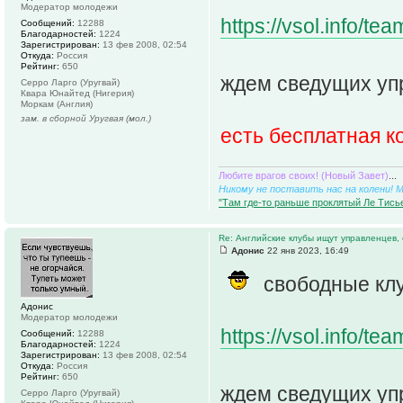
Модератор молодежи
https://vsol.info/t
Сообщений:
12288
Благодарностей:
1224
Зарегистрирован:
13 фев 2008, 02:54
Откуда:
Россия
Рейтинг:
650
ждем сведущих уп
Серро Ларго (Уругвай)
Квара Юнайтед (Нигерия)
Моркам (Англия)
зам. в сборной Уругвая (мол.)
есть бесплатная 
Любите врагов своих! (Новый Завет)
...
Никому не поставить нас на колени! 
"Там где-то раньше проклятый Ле Тисье
Re: Английские клубы ищут управленцев,
Адонис
22 янв 2023, 16:49
свободные кл
Адонис
Модератор молодежи
https://vsol.info/t
Сообщений:
12288
Благодарностей:
1224
Зарегистрирован:
13 фев 2008, 02:54
Откуда:
Россия
Рейтинг:
650
ждем сведущих уп
Серро Ларго (Уругвай)