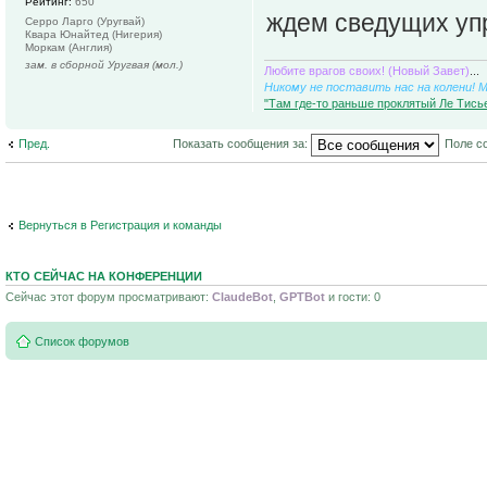
Рейтинг:
650
ждем сведущих уп
Серро Ларго (Уругвай)
Квара Юнайтед (Нигерия)
Моркам (Англия)
зам. в сборной Уругвая (мол.)
Любите врагов своих! (Новый Завет)
...
Никому не поставить нас на колени! 
"Там где-то раньше проклятый Ле Тисье
Пред.
Показать сообщения за:
Поле с
Вернуться в Регистрация и команды
КТО СЕЙЧАС НА КОНФЕРЕНЦИИ
Сейчас этот форум просматривают:
ClaudeBot
,
GPTBot
и гости: 0
Список форумов