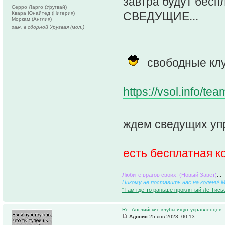
завтра будут беспл
Серро Ларго (Уругвай)
СВЕДУЩИЕ...
Квара Юнайтед (Нигерия)
Моркам (Англия)
зам. в сборной Уругвая (мол.)
свободные кл
https://vsol.info/t
ждем сведущих уп
есть бесплатная 
Любите врагов своих! (Новый Завет)
...
Никому не поставить нас на колени! 
"Там где-то раньше проклятый Ле Тисье
Re: Английские клубы ищут управленцев
Адонис
25 янв 2023, 00:13