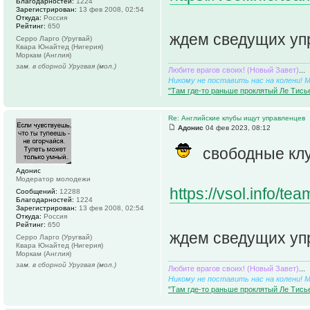
Благодарностей:
1224
Зарегистрирован:
13 фев 2008, 02:54
Откуда:
Россия
Рейтинг:
650
ждем сведущих уп
Серро Ларго (Уругвай)
Квара Юнайтед (Нигерия)
Моркам (Англия)
зам. в сборной Уругвая (мол.)
Любите врагов своих! (Новый Завет)
...
Никому не поставить нас на колени! 
"Там где-то раньше проклятый Ле Тисье
Re: Английские клубы ищут управленцев
Адонис
04 фев 2023, 08:12
свободные кл
Адонис
Модератор молодежи
https://vsol.info/t
Сообщений:
12288
Благодарностей:
1224
Зарегистрирован:
13 фев 2008, 02:54
Откуда:
Россия
Рейтинг:
650
ждем сведущих уп
Серро Ларго (Уругвай)
Квара Юнайтед (Нигерия)
Моркам (Англия)
зам. в сборной Уругвая (мол.)
Любите врагов своих! (Новый Завет)
...
Никому не поставить нас на колени! 
"Там где-то раньше проклятый Ле Тисье