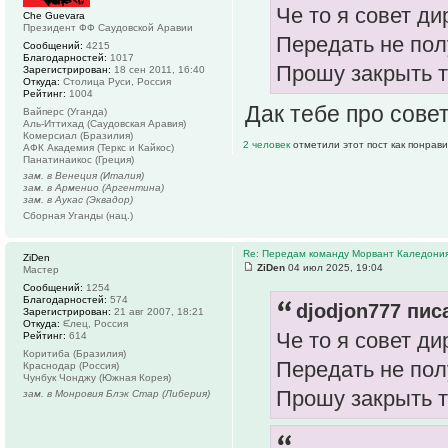
Че то я совет д
Che Guevara
Президент ФФ Саудовской Аравии
Передать не пол
Сообщений:
4215
Благодарностей:
1017
Прошу закрыть 
Зарегистрирован:
18 сен 2011, 16:40
Откуда:
Столица Руси, Россия
Рейтинг:
1004
Дак тебе про сове
Вайперс (Уганда)
Аль-Иттихад (Саудовская Аравия)
Комерсиал (Бразилия)
2 человек
отметили этот пост как понрав
АФК Академия (Теркс и Кайкос)
Панатинаикос (Греция)
зам. в Венеция (Италия)
зам. в Арменио (Аргентина)
зам. в Аукас (Эквадор)
Сборная Уганды (нац.)
Re: Передам команду Морвант Каледони
ZiDen
ZiDen
04 июл 2025, 19:04
Мастер
Сообщений:
1254
Благодарностей:
574
djodjon777 писа
Зарегистрирован:
21 авг 2007, 18:21
Откуда:
ᙓлец, Россия
Че то я совет д
Рейтинг:
614
Коритиба (Бразилия)
Передать не пол
Краснодар (Россия)
Чунбук Чонджу (Южная Корея)
Прошу закрыть 
зам. в Монровия Блэк Стар (Либерия)