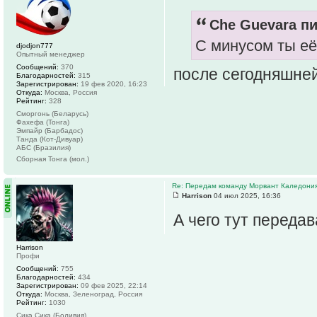
Che Guevara пи
С минусом ты её
djodjon777
Опытный менеджер
Сообщений:
370
после сегодняшней
Благодарностей:
315
Зарегистрирован:
19 фев 2020, 16:23
Откуда:
Москва, Россия
Рейтинг:
328
Сморгонь (Беларусь)
Фахефа (Тонга)
Эмпайр (Барбадос)
Танда (Кот-Дивуар)
АБС (Бразилия)
Сборная Тонга (мол.)
Re: Передам команду Морвант Каледони
Harrison
04 июл 2025, 16:36
А чего тут переда
Harrison
Профи
Сообщений:
755
Благодарностей:
434
Зарегистрирован:
09 фев 2025, 22:14
Откуда:
Москва, Зеленоград, Россия
Рейтинг:
1030
Сика Сика (Боливия)