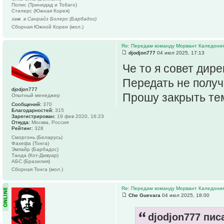
Полис (Тринидад и Тобаго)
Стилерс (Южная Корея)
зам. в Санрайз Болерс (Барбадос)
Сборная Южной Кореи (мол.)
Re: Передам команду Морвант Каледони
djodjon777
04 июл 2025, 17:13
Че то я совет дир
Передать не получ
djodjon777
Прошу закрыть те
Опытный менеджер
Сообщений:
370
Благодарностей:
315
Зарегистрирован:
19 фев 2020, 16:23
Откуда:
Москва, Россия
Рейтинг:
328
Сморгонь (Беларусь)
Фахефа (Тонга)
Эмпайр (Барбадос)
Танда (Кот-Дивуар)
АБС (Бразилия)
Сборная Тонга (мол.)
Re: Передам команду Морвант Каледони
Che Guevara
04 июл 2025, 18:00
djodjon777 писа