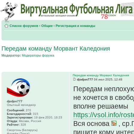
Список форумов
‹
Общие
‹
Регистрация и команды
Передам команду Морвант Каледония
Модератор:
Модераторы форума
Передам команду Морвант Каледония
djodjon777
04 июл 2025, 12:48
Передам неплохую
не хочется в сво
djodjon777
вполне решаемы
Опытный менеджер
Сообщений:
370
https://vsol.info/r
Благодарностей:
315
Зарегистрирован:
19 фев 2020, 16:23
Откуда:
Москва, Россия
Вся основа
, ср
Рейтинг:
328
Сморгонь (Беларусь)
пишите кому интер
Фахефа (Тонга)