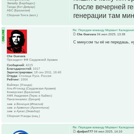
Эмпайр (Барбадос)
После вечерней г
Танда (Кот-Дивуар)
АБС (Бразилия)
генерации там мин
Сборная Тонга (мол.)
Re: Передам команду Морвант Каледони
Che Guevara
04 июл 2025, 13:38
С минусом ты её не передашь, н
Che Guevara
Президент ФФ Саудовской Аравии
Сообщений:
4215
Благодарностей:
1017
Зарегистрирован:
18 сен 2011, 16:40
Откуда:
Столица Руси, Россия
Рейтинг:
1004
Вайперс (Уганда)
Аль-Иттихад (Саудовская Аравия)
Комерсиал (Бразилия)
АФК Академия (Теркс и Кайкос)
Панатинаикос (Греция)
зам. в Венеция (Италия)
зам. в Арменио (Аргентина)
зам. в Аукас (Эквадор)
Сборная Уганды (нац.)
Re: Передам команду Морвант Каледони
djodjon777
04 июл 2025, 14:10