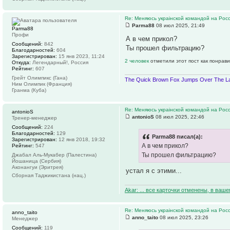
Re: Меняюсь украiнской командой на Рос
Parma88
08 июл 2025, 21:49
Parma88
Профи
А в чем прикол?
Сообщений:
842
Ты прошел фильтрацию?
Благодарностей:
604
Зарегистрирован:
15 янв 2023, 11:24
2 человек
отметили этот пост как понрав
Откуда:
Легендарный!, Россия
Рейтинг:
607
Грейт Олимпикс (Гана)
The Quick Brown Fox Jumps Over The La
Ним Олимпик (Франция)
Гранма (Куба)
Re: Меняюсь украiнской командой на Рос
antonioS
antonioS
08 июл 2025, 22:46
Тренер-менеджер
Сообщений:
224
Благодарностей:
129
Parma88 писал(а):
Зарегистрирован:
12 янв 2018, 19:32
А в чем прикол?
Рейтинг:
547
Ты прошел фильтрацию?
Джабал Аль-Мукабер (Палестина)
Йошаница (Сербия)
Аконангуи (Эритрея)
устал я с этими...
Сборная Таджикистана (нац.)
Akar: ... все карточки отменены, в ваш
Re: Меняюсь украiнской командой на Рос
anno_taito
anno_taito
08 июл 2025, 23:26
Менеджер
Сообщений:
119