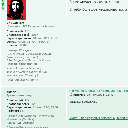
Che Guevara
06 июл 2025, 10:56
У тебя большое недовольство, э
Che Guevara
Президент ФФ Саудовской Аравии
Сообщений:
4214
Благодарностей:
1017
Зарегистрирован:
18 сен 2011, 16:40
Откуда:
Столица Руси, Россия
Рейтинг:
1004
Вайперс (Уганда)
Аль-Иттихад (Саудовская Аравия)
Комерсиал (Бразилия)
АФК Академия (Теркс и Кайкос)
Панатинаикос (Греция)
зам. в Венеция (Италия)
зам. в Арменио (Аргентина)
зам. в Аукас (Эквадор)
Сборная Уганды (нац.)
Re: Меняюсь украiнской командой на Рос
antonioS
antonioS
08 июл 2025, 21:42
Тренер-менеджер
Сообщений:
224
обмен актуален!
Благодарностей:
129
Зарегистрирован:
12 янв 2018, 19:32
Рейтинг:
547
Джабал Аль-Мукабер (Палестина)
Akar: ... все карточки отменены, в ваш
Йошаница (Сербия)
Аконангуи (Эритрея)
Сборная Таджикистана (нац.)