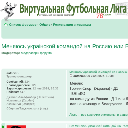
Список форумов
‹
Общие
‹
Регистрация и команды
Меняюсь украiнской командой на Россию или 
Модератор:
Модераторы форума
Меняюсь украiнской командой на Россию
antonioS
antonioS
06 июл 2025, 10:38
Тренер-менеджер
Сообщений:
224
Меняю
:
Благодарностей:
129
Горняк-Спорт (Украина) - Д1
Зарегистрирован:
12 янв 2018, 19:32
Рейтинг:
547
ТОЛЬКО
Джабал Аль-Мукабер (Палестина)
на команду из России - Д-1 или Д
Йошаница (Сербия)
или на команду и Белоруссии - Д
Аконангуи (Эритрея)
Сборная Таджикистана (нац.)
Akar: ... все карточки отменены, в ваш
Re: Меняюсь украiнской командой на Рос