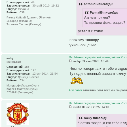
Благодарностей:
44
antonioS писал(а):
Зарегистрирован:
30 май 2010, 19:22
Откуда:
Украина
Рейтинг:
638
Parma88 писал(а):
А в чем прикол?
Рютсу Кейзай Драгонс (Япония)
Ужгород (Украина)
Ты прошел фильтрацию?
Торонто Скиллз (Канада)
устал я с этими...
плохому танцору ...
учись общению!
Re: Меняюсь украiнской командой на Рос
rocky
rocky
09 июл 2025, 10:44
Менеджер
Сообщений:
166
Честно говоря ,а кто тебе в здра
Благодарностей:
123
Тут единственный вариант скинут
Зарегистрирован:
12 окт 2014, 21:54
Откуда:
Донецк, Россия
Рейтинг:
534
Мондорф (Люксембург)
Карпет Мастерс (Гуам)
4 человек
отметили этот пост как понрав
Л'УНАР (Гваделупа)
Re: Меняюсь украiнской командой на Рос
mix83
09 июл 2025, 14:13
rocky писал(а):
Честно говоря ,а кто тебе в з