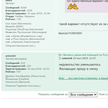
mix83
Тут единственный вариант ски
Эксперт
Сообщений:
8268
Благодарностей:
1236
Зарегистрирован:
31 мар 2010, 21:06
Откуда:
Хайфа, Израиль
Рейтинг:
716
Сан Хуан (Гватемала)
такой вариант отсутствует из за
Маккаби (ЮАР)
Редлэндс Юнайтед (Австралия)
Миккелин Паллоильят (Финляндия)
ManUtd FOREVER!
зам. в Вулвз (Бермудские о-ва)
зам. в Росс Каунти (Шотландия)
зам. в Брсково (Черногория)
Сборная Австралии (юн.)
Re: Меняюсь украiнской командой на Рос
antonioS
antonioS
16 июл 2025, 21:07
Тренер-менеджер
Сообщений:
224
недовольство уменьшилось.
Благодарностей:
129
Желающих прошу в личку.
Зарегистрирован:
12 янв 2018, 19:32
Рейтинг:
547
Джабал Аль-Мукабер (Палестина)
Akar: ... все карточки отменены, в ваш
Йошаница (Сербия)
Аконангуи (Эритрея)
Сборная Таджикистана (нац.)
Показать сообщения за:
Поле с