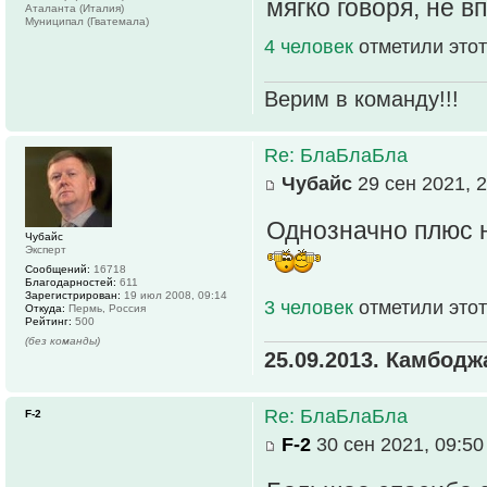
мягко говоря, не 
Аталанта (Италия)
Муниципал (Гватемала)
4 человек
отметили этот
Верим в команду!!!
Re: БлаБлаБла
Чубайс
29 сен 2021, 2
Однозначно плюс 
Чубайс
Эксперт
Сообщений:
16718
Благодарностей:
611
Зарегистрирован:
19 июл 2008, 09:14
3 человек
отметили этот
Откуда:
Пермь, Россия
Рейтинг:
500
(без команды)
25.09.2013. Камбодж
Re: БлаБлаБла
F-2
F-2
30 сен 2021, 09:50