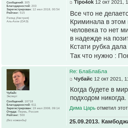
Tipo4ok
12 окт 2021, 
Сообщений:
305
Благодарностей:
203
Зарегистрирован:
12 июл 2018, 00:54
Все что не делает
Рейтинг:
515
Рапид (Австрия)
Криминала в этом н
Аль-Ахли (ОАЭ)
человека то нет м
в надежде на пози
Кстати рубка дала с
Так что нужно : По
Re: БлаБлаБла
Чубайс
12 окт 2021, 1
Когда будете в мир
Чубайс
подходом никогда.
Эксперт
Сообщений:
16718
Благодарностей:
611
Дима Царь
отметил этот
Зарегистрирован:
19 июл 2008, 09:14
Откуда:
Пермь, Россия
Рейтинг:
500
25.09.2013. Камбодж
(без команды)