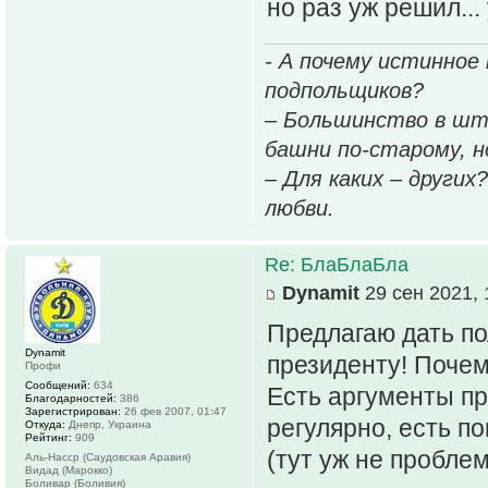
но раз уж решил...
- А почему истинное
подпольщиков?
– Большинство в шт
башни по-старому, но
– Для каких – других
любви.
Re: БлаБлаБла
Dynamit
29 сен 2021, 
Предлагаю дать п
Dynamit
президенту! Почем
Профи
Сообщений:
634
Есть аргументы пр
Благодарностей:
386
Зарегистрирован:
26 фев 2007, 01:47
регулярно, есть п
Откуда:
Днепр, Украина
Рейтинг:
909
(тут уж не пробле
Аль-Насср (Саудовская Аравия)
Видад (Марокко)
Боливар (Боливия)