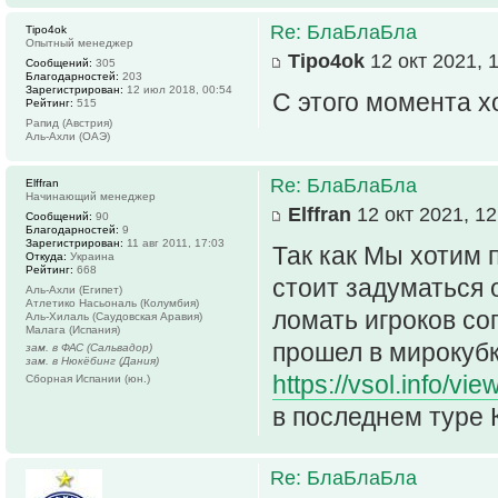
Re: БлаБлаБла
Tipo4ok
Опытный менеджер
Tipo4ok
12 окт 2021, 
Сообщений:
305
Благодарностей:
203
Зарегистрирован:
12 июл 2018, 00:54
С этого момента х
Рейтинг:
515
Рапид (Австрия)
Аль-Ахли (ОАЭ)
Re: БлаБлаБла
Elffran
Начинающий менеджер
Elffran
12 окт 2021, 12
Сообщений:
90
Благодарностей:
9
Зарегистрирован:
11 авг 2011, 17:03
Так как Мы хотим
Откуда:
Украина
Рейтинг:
668
стоит задуматься 
Аль-Ахли (Египет)
Атлетико Насьональ (Колумбия)
ломать игроков со
Аль-Хилаль (Саудовская Аравия)
Малага (Испания)
прошел в мирокубк
зам. в ФАС (Сальвадор)
зам. в Нюкёбинг (Дания)
https://vsol.info/vi
Сборная Испании (юн.)
в последнем туре 
Re: БлаБлаБла