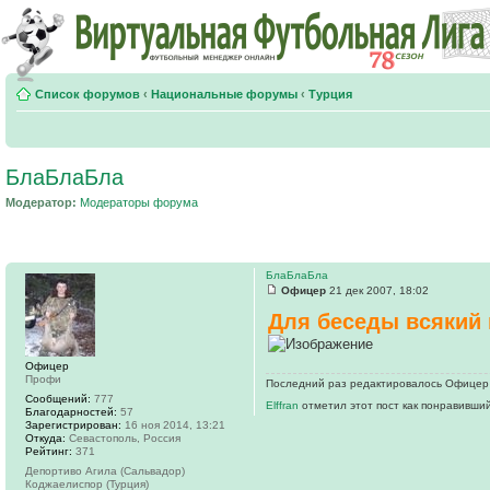
Список форумов
‹
Национальные форумы
‹
Турция
БлаБлаБла
Модератор:
Модераторы форума
БлаБлаБла
Офицер
21 дек 2007, 18:02
Для беседы всякий 
Офицер
Профи
Последний раз редактировалось Офицер 1
Сообщений:
777
Elffran
отметил этот пост как понравивший
Благодарностей:
57
Зарегистрирован:
16 ноя 2014, 13:21
Откуда:
Севастополь, Россия
Рейтинг:
371
Депортиво Агила (Сальвадор)
Коджаелиспор (Турция)