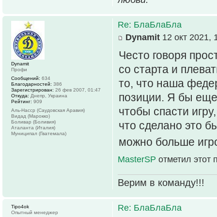
Re: БлаБлаБла
Dynamit
12 окт 2021, 
Често говоря прост
Dynamit
со старта и плеват
Профи
Сообщений:
634
то, что наша феде
Благодарностей:
386
Зарегистрирован:
26 фев 2007, 01:47
позиции. Я бы еще 
Откуда:
Днепр, Украина
Рейтинг:
909
чтобы спасти игру,
Аль-Насср (Саудовская Аравия)
Видад (Марокко)
Боливар (Боливия)
что сделано это б
Аталанта (Италия)
Муниципал (Гватемала)
можно больше игро
MasterSP
отметил этот 
Верим в команду!!!
Re: БлаБлаБла
Tipo4ok
Опытный менеджер