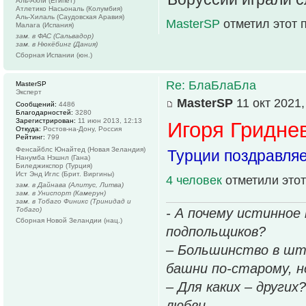
Аль-Ахли (Египет)
Атлетико Насьональ (Колумбия)
Аль-Хилаль (Саудовская Аравия)
MasterSP
отметил этот 
Малага (Испания)
зам. в ФАС (Сальвадор)
зам. в Нюкёбинг (Дания)
Сборная Испании (юн.)
Re: БлаБлаБла
MasterSP
Эксперт
MasterSP
11 окт 2021,
Сообщений:
4486
Благодарностей:
3280
Зарегистрирован:
11 июн 2013, 12:13
Игоря Гридне
Откуда:
Ростов-на-Дону, Россия
Рейтинг:
799
Фенсайблс Юнайтед (Новая Зеландия)
Турции поздравляе
Нанумба Нэшнл (Гана)
Биледжикспор (Турция)
Ист Энд Иглс (Брит. Виргины)
4 человек
отметили этот
зам. в Дайнава (Алитус, Литва)
зам. в Униспорт (Камерун)
зам. в Тобаго Финикс (Тринидад и
- А почему истинное
Тобаго)
Сборная Новой Зеландии (нац.)
подпольщиков?
– Большинство в шт
башни по-старому, но
– Для каких – других
любви.