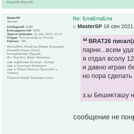
Виджайя (Бруней)
Re: БлаБлаБла
MasterSP
Эксперт
MasterSP
16 сен 2021,
Сообщений:
4486
Благодарностей:
3280
Зарегистрирован:
11 июн 2013, 12:13
Откуда:
Ростов-на-Дону, Россия
BRAT26 писал(а
Рейтинг:
799
Фенсайблс Юнайтед (Новая Зеландия)
парни...всем уда
Нанумба Нэшнл (Гана)
Биледжикспор (Турция)
я отдал всолу 12
Ист Энд Иглс (Брит. Виргины)
зам. в Дайнава (Алитус, Литва)
и давно играю б
зам. в Униспорт (Камерун)
зам. в Тобаго Финикс (Тринидад и
Тобаго)
но пора сделать 
Сборная Новой Зеландии (нац.)
з.ы Бешикташу н
сообщение не пон