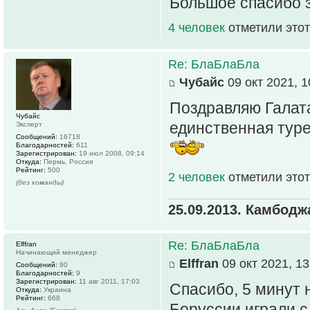
Большое спасибо 
4 человек
отметили этот
Re: БлаБлаБла
Чубайс
09 окт 2021, 1
Поздравляю Галата
Чубайс
единственная тур
Эксперт
Сообщений:
16718
Благодарностей:
611
Зарегистрирован:
19 июл 2008, 09:14
Откуда:
Пермь, Россия
Рейтинг:
500
2 человек
отметили этот
(без команды)
25.09.2013. Камбодж
Re: БлаБлаБла
Elffran
Начинающий менеджер
Elffran
09 окт 2021, 13
Сообщений:
90
Благодарностей:
9
Зарегистрирован:
11 авг 2011, 17:03
Спасибо, 5 минут н
Откуда:
Украина
Рейтинг:
668
Боруссии играли с