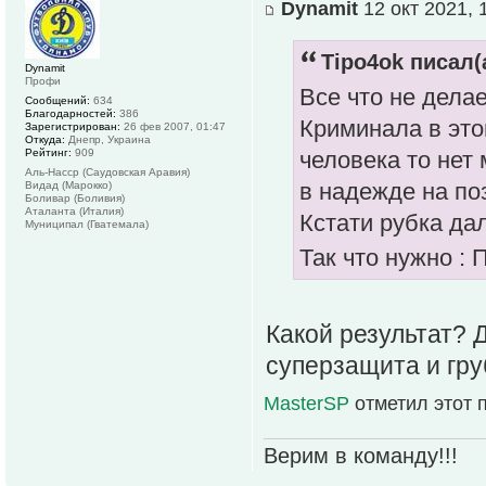
Dynamit
12 окт 2021, 
Tipo4ok писал(
Dynamit
Профи
Все что не дела
Сообщений:
634
Благодарностей:
386
Криминала в этом
Зарегистрирован:
26 фев 2007, 01:47
Откуда:
Днепр, Украина
Рейтинг:
909
человека то нет
Аль-Насср (Саудовская Аравия)
в надежде на по
Видад (Марокко)
Боливар (Боливия)
Аталанта (Италия)
Кстати рубка дал
Муниципал (Гватемала)
Так что нужно : 
Какой результат? 
суперзащита и гру
MasterSP
отметил этот 
Верим в команду!!!