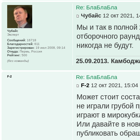
Re: БлаБлаБла
Чубайс
12 окт 2021, 1
Мы и так в полной 
Чубайс
отборочного раунд
Эксперт
Сообщений:
16718
никогда не будут.
Благодарностей:
611
Зарегистрирован:
19 июл 2008, 09:14
Откуда:
Пермь, Россия
Рейтинг:
500
25.09.2013. Камбодж
(без команды)
Re: БлаБлаБла
F-2
F-2
12 окт 2021, 15:04
Может стоит сост
не играли грубой 
играют в мирокубк
Или давайте в нов
публиковать обращ