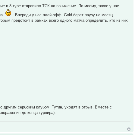
е в 8 туре отправило ТСК на понижение. По-моему, такое у нас
на.
Впереди у нас плей-офф. Gold берет паузу на месяц.
орым предстоит в рамках всего одного матча определить, кто из них
 с другим сербским клубом, Тутин, уходят в отрыв. Вместе с
хпоражения до конца турнира).