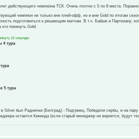
лет действующего чемпиона ТСК. Очень плотно с 5 по 8 места. Поражени
твующий чемпион не только вне плей-офф, но и вне Gold по итогам сезо
ность подготовиться к решающим матчам. В т.ч. Байше и Партизану, кот
 кто покинуть Gold.
минуту 22 секунды:
ы 4 тура
 тура
е 5 тура
в Silver был Раднички (Белград) - Подгрмец. Победили сербы, и на пару
неджера остается Кикинда (если старый менеджер не вернется, будут те