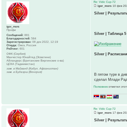
Re: Vidic Cup-72
igor_mors
10 фев 20
Silver | Результат
igor_mors
Профи
Silver | Таблица 5
Сообщений:
881
Благодарностей:
584
Зарегистрирован:
08 дек 2022, 12:19
Откуда:
Омск, Россия
Рейтинг:
601
Silver | Расписани
ОФК (Сербия)
Манчестер Юнайтед (Эсватини)
Айландерс (Британские Виргинские о-ва)
ЦСКА (Таджикистан)
зам. в Майванд (Кабул, Афганистан)
зам. в Будаэрш (Венгрия)
В пятом туре в ди
сделал Млади Радн
Полковник
отметил этот
Re: Vidic Cup-72
igor_mors
17 фев 20
Silver | Результат