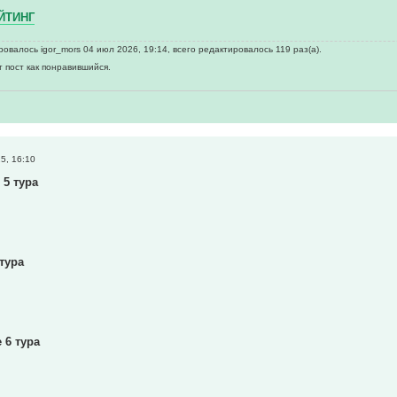
ЙТИНГ
овалось igor_mors 04 июл 2026, 19:14, всего редактировалось 119 раз(а).
т пост как понравившийся.
5, 16:10
 5 тура
 тура
 6 тура