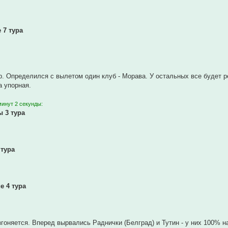
 7 тура
. Определился с вылетом один клуб - Морава. У остальных все будет р
а упорная.
минут 2 секунды:
ы 3 тура
 тура
е 4 тура
згоняется. Вперед вырвались Раднички (Белград) и Тутин - у них 100% н