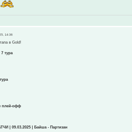
25, 14:36
тапа в Gold!
 7 тура
 тура
е плей-офф
 | 09.03.2025 | Байша - Партизан