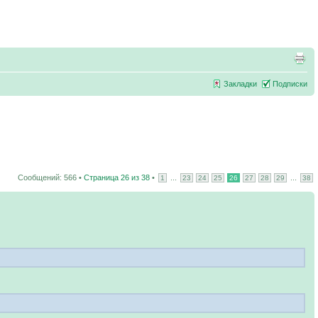
Закладки
Подписки
Сообщений: 566 •
Страница
26
из
38
•
...
...
1
23
24
25
26
27
28
29
38