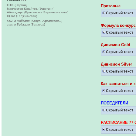
ОФК (Сербия)
Призовые
Манчестер Юнайтед (Эсватини)
Айландерс (Британские Виргинские о-ва)
Скрытый текст
ЦСКА (Таджикистан)
зам. в Майванд (Кабул, Афганистан)
зам. в Будаэрш (Венгрия)
Формула конкурс
Скрытый текст
Дивизион Gold
Скрытый текст
Дивизион Silver
Скрытый текст
Как заявиться и 
Скрытый текст
ПОБЕДИТЕЛИ
Скрытый текст
РАСПИСАНИЕ 77 
Скрытый текст