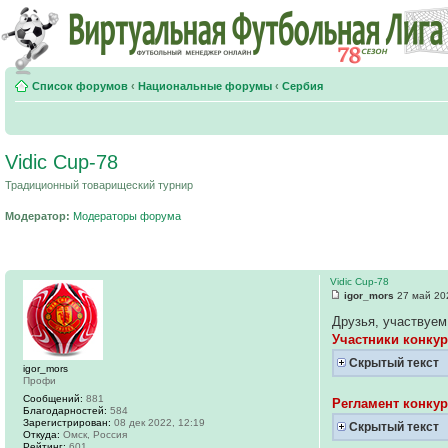
Список форумов
‹
Национальные форумы
‹
Сербия
Vidic Cup-78
Традиционный товарищеский турнир
Модератор:
Модераторы форума
Vidic Cup-78
igor_mors
27 май 20
Друзья, участвуем
Участники конкур
Скрытый текст
igor_mors
Профи
Сообщений:
881
Регламент конкур
Благодарностей:
584
Зарегистрирован:
08 дек 2022, 12:19
Скрытый текст
Откуда:
Омск, Россия
Рейтинг:
601