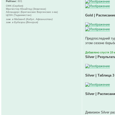
Рейтинг:
601
ОФК (Сербия)
Манчестер Юнайтед (Эсватини)
Айландерс (Британские Виргинские о-ва)
Gold | Расписание
ЦСКА (Таджикистан)
зам. в Майванд (Кабул, Афганистан)
зам. в Будаэрш (Венгрия)
Предпоследний тур
этом сезоне борьб
Добавлено спустя 18 
Silver | Результат
Silver | Таблица 3
Silver | Расписани
Дивизион Silver ра