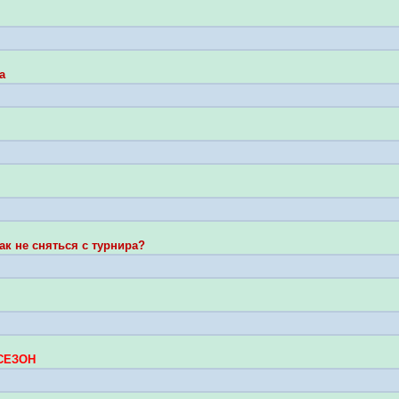
а
как не сняться с турнира?
СЕЗОН