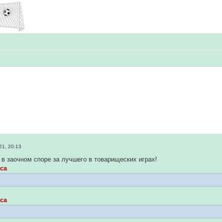
21, 20:13
 в заочном споре за лучшего в товарищеских играх!
са
са