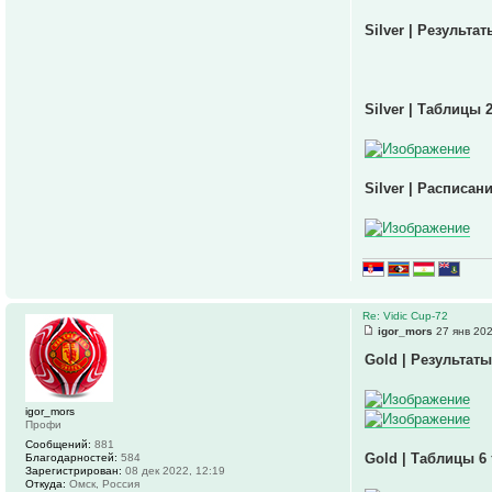
Silver | Результат
Silver | Таблицы 
Silver | Расписани
Re: Vidic Cup-72
igor_mors
27 янв 202
Gold | Результаты
igor_mors
Профи
Сообщений:
881
Gold | Таблицы 6
Благодарностей:
584
Зарегистрирован:
08 дек 2022, 12:19
Откуда:
Омск, Россия