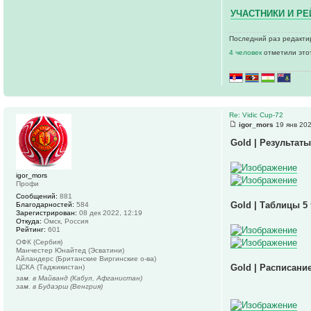
УЧАСТНИКИ И РЕ
Последний раз редактир
4 человек
отметили это
Re: Vidic Cup-72
igor_mors
19 янв 202
Gold | Результаты
igor_mors
Профи
Сообщений:
881
Gold | Таблицы 5
Благодарностей:
584
Зарегистрирован:
08 дек 2022, 12:19
Откуда:
Омск, Россия
Рейтинг:
601
ОФК (Сербия)
Манчестер Юнайтед (Эсватини)
Айландерс (Британские Виргинские о-ва)
Gold | Расписание
ЦСКА (Таджикистан)
зам. в Майванд (Кабул, Афганистан)
зам. в Будаэрш (Венгрия)