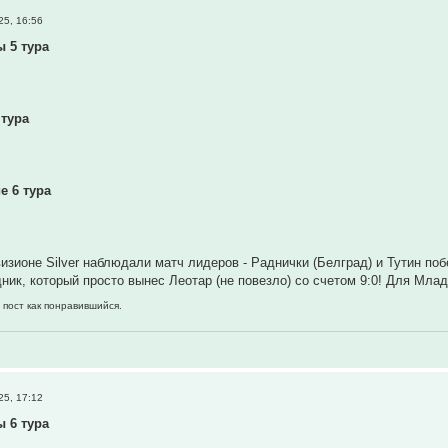
25, 16:56
ы 5 тура
 тура
е 6 тура
визионе Silver наблюдали матч лидеров - Раднички (Белград) и Тутин п
ик, который просто вынес Леотар (не повезло) со счетом 9:0! Для Млади
 пост как понравившийся.
25, 17:12
ы 6 тура