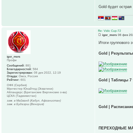
Gold будет острая
Re: Vidic Cup-72
igor_mors
06 фев 20
Итоги группового э
Gold | Результаты
igor_mors
Профи
Сообщений:
881
Благодарностей:
584
Зарегистрирован:
08 дек 2022, 12:19
Откуда:
Омск, Россия
Gold | Таблицы 7
Рейтинг:
601
ОФК (Сербия)
Манчестер Юнайтед (Эсватини)
Айландерс (Британские Виргинские о-ва)
ЦСКА (Таджикистан)
зам. в Майванд (Кабул, Афганистан)
зам. в Будаэрш (Венгрия)
Gold | Расписани
ПЕРЕХОДНЫЕ МАТЧИ