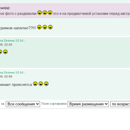
сал(а):
ное фото с раздевалки
это я на предматчевой установке перед австр
трияков напялил??!!!
а.Сезоны 12-14...
9, 22:26
а.Сезоны 12-14...
9, 02:59
ачинает прояснятса
 за:
Поле сортировки