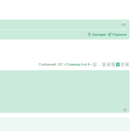
Закладки
Подписки
Сообщений: 107 •
Страница
6
из
8
•
...
1
3
4
5
6
7
8