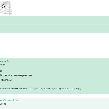
Сезон 34
00:34
й.
сборной к менеджерам.
о матчам
ировалось
Shrek
16 июл 2015, 02:34, всего редактировалось 6 раз(а).
а.Сезоны 12-14...
20:36