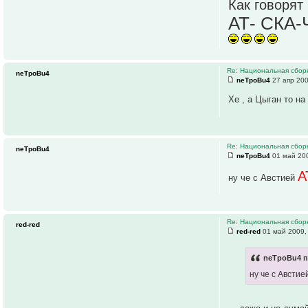
Как говорят
АТ- СКА-Ч
Re: Национальная сборн
neTpoBu4
neTpoBu4
27 апр 200
Хе , а Цыган то н
Re: Национальная сборн
neTpoBu4
neTpoBu4
01 май 200
А
ну че с Австией
Re: Национальная сборн
red-red
red-red
01 май 2009,
neTpoBu4 п
ну че с Австи