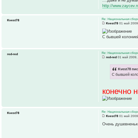
....даже и не дума
http://www.zaycev.
Re: Национальная сборн
Kvest78
Kvest78
01 май 2009
С бывшей колонией
Re: Национальная сборн
red-red
red-red
01 май 2009,
Kvest78 пис
С бывшей коло
конечно н
Re: Национальная сборн
Kvest78
Kvest78
01 май 2009
Очень душевненьк