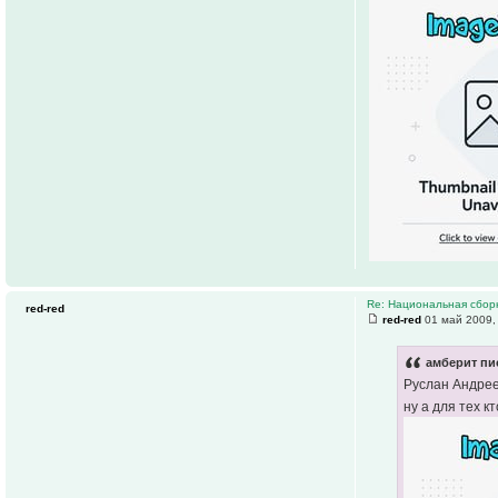
Re: Национальная сборн
red-red
red-red
01 май 2009,
амберит пи
Руслан Андрее
ну а для тех кт