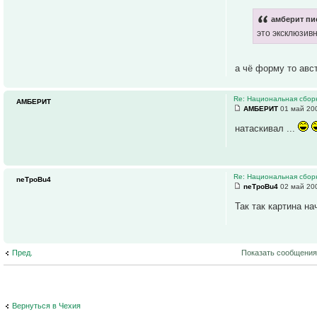
амберит пи
это эксклюзив
а чё форму то авс
Re: Национальная сборн
АМБЕРИТ
АМБЕРИТ
01 май 200
натаскивал ...
Re: Национальная сборн
neTpoBu4
neTpoBu4
02 май 200
Так так картина н
Пред.
Показать сообщения
Вернуться в Чехия