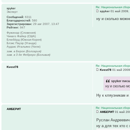
Re: Национальная сборн
spyker
spyker
01 май 2009,
Эксперт
Сообщений:
6311
ну и сколько можн
Благодарностей:
580
Зарегистрирован:
29 авг 2007, 13:47
Рейтинг:
947
Фужинар (Словения)
Чикаго Файер (США)
Блюбёрд (Южная Корея)
Блэкс Пауэр (Уганда)
Аудакс Итальяно (Чили)
зам. в Берое (Болгария)
зам. в 3 де Фебреро (Боливия)
Re: Национальная сборн
Kvest78
Kvest78
01 май 2009
spyker писа
ну и сколько 
Ну к кляузникам и
Re: Национальная сборн
АМБЕРИТ
АМБЕРИТ
01 май 200
Руслан Андреевич 
ну а для тех кто с