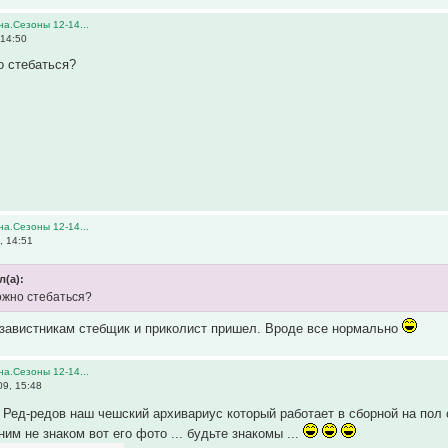
а.Сезоны 12-14...
 14:50
о стебаться?
а.Сезоны 12-14...
, 14:51
л(а):
можно стебаться?
 завистникам стебщик и приколист пришел. Вроде все нормально
а.Сезоны 12-14...
9, 15:48
Ред-редов наш чешский архивариус который работает в сборной на пол
 ним не знаком вот его фото ... будьте знакомы ...