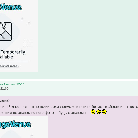
а.Сезоны 12-14...
 21:09
сал(а):
вич Ред-редов наш чешский архивариус который работает в сборной на пол 
о с ним не знаком вот его фото ... будьте знакомы ...