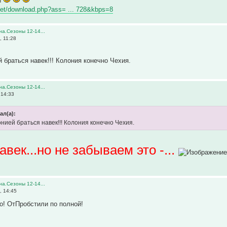
й
net/download.php?ass= ... 728&kbps=8
а.Сезоны 12-14...
, 11:28
 браться навек!!! Колония конечно Чехия.
а.Сезоны 12-14...
 14:33
ал(а):
нией браться навек!!! Колония конечно Чехия.
авек...но не забываем это -...
а.Сезоны 12-14...
, 14:45
о! ОтПробстили по полной!