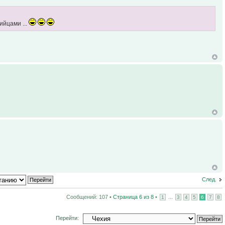
ийцами ...
След.
Сообщений: 107 •
Страница
6
из
8
•
...
1
3
4
5
6
7
8
Перейти: