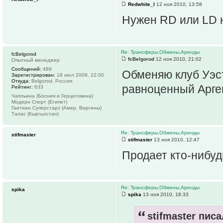
Redwhite_I
12 ноя 2010, 13:58
Нужен RD или LD н
Re: Трансферы,Обмены,Аренды
fcBelgorod
fcBelgorod
12 ноя 2010, 21:02
Опытный менеджер
Сообщений:
489
Обменяю клуб Уэс
Зарегистрирован:
18 июл 2009, 22:00
Откуда:
Belgorod, Россия
равноценный Арген
Рейтинг:
633
Чапльина (Босния и Герцеговина)
Модерн Спорт (Египет)
Гаитиан Суперстарз (Амер. Виргины)
Талас (Кыргызстан)
Re: Трансферы,Обмены,Аренды
stifmaster
stifmaster
13 ноя 2010, 12:47
Продает кто-нибу
Re: Трансферы,Обмены,Аренды
spika
spika
13 ноя 2010, 18:33
stifmaster писа