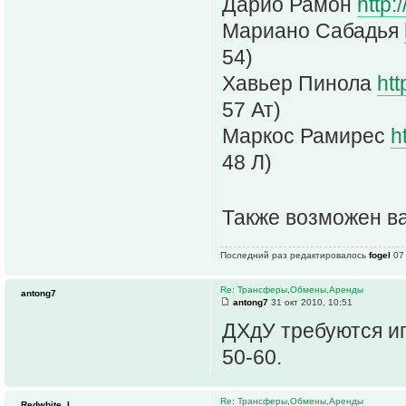
Дарио Рамон
http:
Мариано Сабадья
54)
Хавьер Пинола
htt
57 Ат)
Маркос Рамирес
h
48 Л)
Также возможен ва
Последний раз редактировалось
fogel
07 
Re: Трансферы,Обмены,Аренды
antong7
antong7
31 окт 2010, 10:51
ДХдУ требуются иг
50-60.
Re: Трансферы,Обмены,Аренды
Redwhite_I