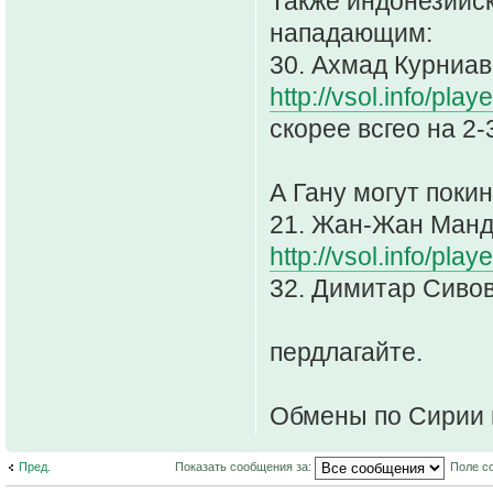
Также индонезийск
нападающим:
30. Ахмад Курниав
http://vsol.info/pl
скорее всгео на 2
А Гану могут покин
21. Жан-Жан Манда
http://vsol.info/pl
32. Димитар Сивов
пердлагайте.
Обмены по Сирии 
Пред.
Показать сообщения за:
Поле с