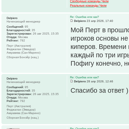
Свободные команды Чили
Реальные команды Чили
Re: Ошибка или как?
Delpiero
Delpiero
23 апр 2026, 17:40
Начинающий менеджер
Сообщений:
95
Мой Перт в прошло
Благодарностей:
35
Зарегистрирован:
26 авг 2025, 15:35
игроков основы не 
Откуда:
Москва
Рейтинг:
792
киперов. Времени 
Перт (Австралия)
Фиджалан (Эквадор)
Аккуавива (Сан-Марино)
каждый по три игр
Сборная Бонэйр (нац.)
Пофигу конечно, н
Re: Ошибка или как?
Delpiero
Delpiero
28 апр 2026, 12:46
Начинающий менеджер
Сообщений:
95
Спасибо за ответ )
Благодарностей:
35
Зарегистрирован:
26 авг 2025, 15:35
Откуда:
Москва
Рейтинг:
792
Перт (Австралия)
Фиджалан (Эквадор)
Аккуавива (Сан-Марино)
Сборная Бонэйр (нац.)
Re: Ошибка или как?