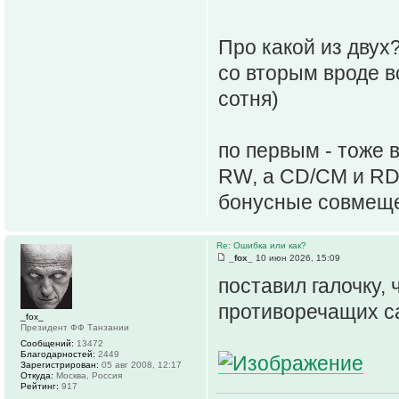
Про какой из двух
со вторым вроде в
сотня)
по первым - тоже 
RW, а CD/CM и RD/
бонусные совмеще
Re: Ошибка или как?
_fox_
10 июн 2026, 15:09
поставил галочку, 
противоречащих с
_fox_
Президент ФФ Танзании
Сообщений:
13472
Благодарностей:
2449
Зарегистрирован:
05 авг 2008, 12:17
Откуда:
Москва, Россия
Рейтинг:
917