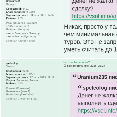
Денег не жалко.
Uranium235
Эксперт
сделку?
Сообщений:
3421
Благодарностей:
2449
https://vsol.info/
Зарегистрирован:
03 июл 2021, 14:07
Рейтинг:
903
Роан Юнайтед (Замбия)
Никак, просто у п
ТАКА (Сальвадор)
Лебринг (Австрия)
чем минимальная с
зам. в Ливерпуль (Англия)
зам. в Анжле (Франция)
туров. Это не зап
Сборная Австрии (мол.)
уметь считать до 1
Re: Ошибка или как?
speleolog
speleolog
09 июн 2026, 23:24
Знаток
Сообщений:
2256
Благодарностей:
1221
Uranium235 пис
Зарегистрирован:
12 июл 2015, 19:11
Откуда:
Воронеж, Россия
Рейтинг:
595
speleolog пис
Слован (Словения)
Линмэнчжэ (Китай)
Денег не жалко
Чикен Инн (Зимбабве)
Сборная Словении (нац.)
выполнить сде
https://vsol.inf