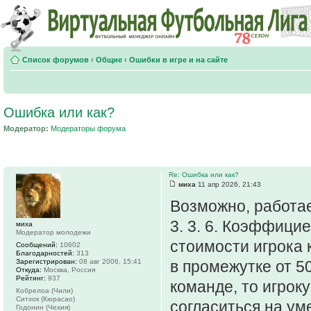
Список форумов
‹
Общие
‹
Ошибки в игре и на сайте
Ошибка или как?
Модератор:
Модераторы форума
Re: Ошибка или как?
миха
11 апр 2026, 21:43
Возможно, работае
3. 3. 6. Коэффици
миха
Модератор молодежи
стоимости игрока 
Сообщений:
10602
Благодарностей:
313
Зарегистрирован:
08 авг 2006, 15:41
в промежутке от 5
Откуда:
Москва, Россия
Рейтинг:
937
команде, то игрок
Кобрелоа (Чили)
Ситхок (Кюрасао)
согласиться на у
Годонин (Чехия)