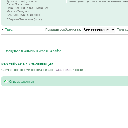
Трансвааль (Суринам)
Чемпион стран (12): Теркс и Кайкос, Бразилия, Сейшельские о-ва, Алжир
Азам (Танзания)
Норд Апеннино (Сан-Марино)
Манта (Эквадор)
Аль-Ахли (Сана, Йемен)
Сборная Танзании (мол.)
Пред.
Показать сообщения за:
Поле с
Вернуться в Ошибки в игре и на сайте
КТО СЕЙЧАС НА КОНФЕРЕНЦИИ
Сейчас этот форум просматривают:
ClaudeBot
и гости: 0
Список форумов