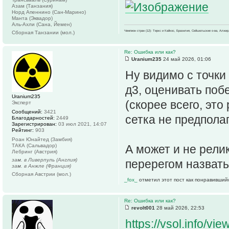
Азам (Танзания)
Норд Апеннино (Сан-Марино)
Манта (Эквадор)
Аль-Ахли (Сана, Йемен)
Чемпион стран (12): Теркс и Кайкос, Бразилия, Сейшельские о-ва, Алжир
Сборная Танзании (мол.)
Re: Ошибка или как?
Uranium235
24 май 2026, 01:06
Ну видимо с точки
д3, оценивать поб
Uranium235
(скорее всего, это
Эксперт
Сообщений:
3421
сетка не предполаг
Благодарностей:
2449
Зарегистрирован:
03 июл 2021, 14:07
Рейтинг:
903
Роан Юнайтед (Замбия)
ТАКА (Сальвадор)
А может и не рели
Лебринг (Австрия)
зам. в Ливерпуль (Англия)
перерегом назвать
зам. в Анжле (Франция)
Сборная Австрии (мол.)
_fox_
отметил этот пост как понравивший
Re: Ошибка или как?
revolt001
28 май 2026, 22:53
https://vsol.info/v