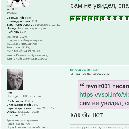
сам не увидел, сп
revolt001
Эксперт
Сообщений:
5486
Благодарностей:
153
Зарегистрирован:
21 фев 2009, 12:31
Откуда:
Москва, Черногория
Рейтинг:
1034
Майами (США)
Будучность (Черногория)
Маракана (Бразилия)
Кейп Таун (ЮАР)
Коти Юнайтед (Япония)
зам. в Хенераль (Аргентина)
зам. в Кейв Хилл (Барбадос)
Re: Ошибка или как?
_fox_
29 май 2026, 12:32
revolt001 писал
_fox_
https://vsol.info
Президент ФФ Танзании
сам не увидел, 
Сообщений:
13472
Благодарностей:
2449
Зарегистрирован:
05 авг 2008, 12:17
Откуда:
Москва, Россия
как бы нет
Рейтинг:
917
Трансвааль (Суринам)
Азам (Танзания)
Норд Апеннино (Сан-Марино)
Чемпион стран (12): Теркс и Кайкос, Бразилия, Сейшельские о-ва, Алжир