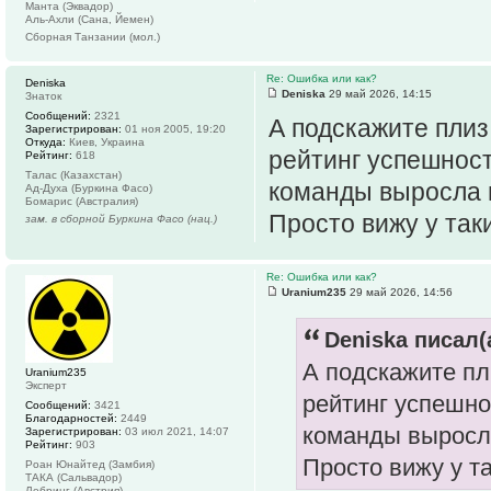
Манта (Эквадор)
Аль-Ахли (Сана, Йемен)
Сборная Танзании (мол.)
Re: Ошибка или как?
Deniska
Deniska
29 май 2026, 14:15
Знаток
Сообщений:
2321
А подскажите плиз
Зарегистрирован:
01 ноя 2005, 19:20
Откуда:
Киев, Украина
рейтинг успешнос
Рейтинг:
618
Талас (Казахстан)
команды выросла в
Ад-Духа (Буркина Фасо)
Бомарис (Австралия)
Просто вижу у так
зам. в сборной Буркина Фасо (нац.)
Re: Ошибка или как?
Uranium235
29 май 2026, 14:56
Deniska писал(
А подскажите пл
Uranium235
Эксперт
рейтинг успешно
Сообщений:
3421
Благодарностей:
2449
команды выросла
Зарегистрирован:
03 июл 2021, 14:07
Рейтинг:
903
Просто вижу у т
Роан Юнайтед (Замбия)
ТАКА (Сальвадор)
Лебринг (Австрия)