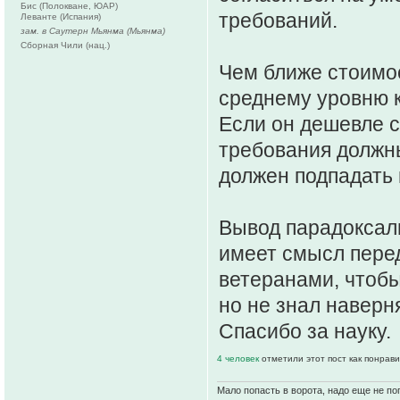
Бис (Полокване, ЮАР)
требований.
Леванте (Испания)
зам. в Саутерн Мьянма (Мьянма)
Сборная Чили (нац.)
Чем ближе стоимос
среднему уровню к
Если он дешевле с
требования должны
должен подпадать 
Вывод парадоксаль
имеет смысл пере
ветеранами, чтобы
но не знал наверн
Спасибо за науку.
4 человек
отметили этот пост как понрав
Мало попасть в ворота, надо еще не поп