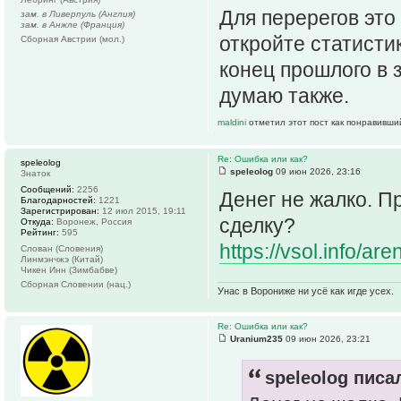
Для перерегов это 
зам. в Ливерпуль (Англия)
зам. в Анжле (Франция)
откройте статистик
Сборная Австрии (мол.)
конец прошлого в 
думаю также.
maldini
отметил этот пост как понравивши
Re: Ошибка или как?
speleolog
speleolog
09 июн 2026, 23:16
Знаток
Сообщений:
2256
Денег не жалко. П
Благодарностей:
1221
Зарегистрирован:
12 июл 2015, 19:11
сделку?
Откуда:
Воронеж, Россия
Рейтинг:
595
https://vsol.info/ar
Слован (Словения)
Линмэнчжэ (Китай)
Чикен Инн (Зимбабве)
Сборная Словении (нац.)
Унас в Ворониже ни усё как игде усех.
Re: Ошибка или как?
Uranium235
09 июн 2026, 23:21
speleolog писал