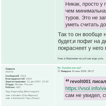
Никак, просто у
чем минимальная
туров. Это не з
уметь считать до
Так то он вообще 
будет,и пофиг на де
покраснеет у него 
Унас в Ворониже ни усё как игде усех.
Re: Ошибка или как?
Лавруха
Лавруха
10 июн 2026, 09:17
Знаток
Сообщений:
2314
Благодарностей:
1624
revolt001 писал
Зарегистрирован:
12 дек 2007, 23:30
Откуда:
Москва, Россия
https://vsol.info
Рейтинг:
662
Энд Апартхайд (Монтсеррат)
сам не увидел, 
зам. в Космос (Сан-Марино)
зам. в Калдикот Таун (Уэльс)