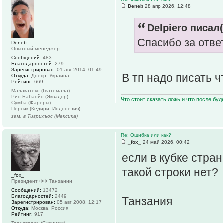
Deneb
28 апр 2026, 12:48
Delpiero писал(
Спасибо за ответ
Deneb
Опытный менеджер
Сообщений:
483
Благодарностей:
279
Зарегистрирован:
01 авг 2014, 01:49
В тп надо писать ч
Откуда:
Днепр, Украина
Рейтинг:
669
Малакатеко (Гватемала)
Рио Бабаойо (Эквадор)
Что стоит сказать ложь и что после буд
Сумба (Фареры)
Персик (Кедири, Индонезия)
зам. в Тигрильос (Мексика)
Re: Ошибка или как?
_fox_
24 май 2026, 00:42
если в кубке стра
такой строки нет?
_fox_
Президент ФФ Танзании
Сообщений:
13472
Благодарностей:
2449
Танзания
Зарегистрирован:
05 авг 2008, 12:17
Откуда:
Москва, Россия
Рейтинг:
917
Трансвааль (Суринам)