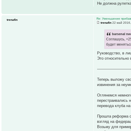
Не должна рулетка
Re: Уменьшение прибавк
trenafin
trenafin
22 май 2016,
barsenal пи
Соглашусь, +2
будет меняться
Руководство, в ли
Это относительно 
----------------------------
Теперь выложу сво
извинения за неум
Оглянемся немного
перестраивались н
перевода клуба на
Прошла реформа ст
взгляд на федерац
Возьму для пример