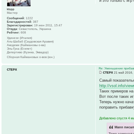
и это только с иг
klopp
Мастер
Сообщений:
1222
Благодарностей:
387
Зарегистрирован:
19 июн 2011, 15:47
Откуда:
Севастополь, Украина
Рейтинг:
608
Удинезе (Италия)
Аль-Шабаб (Саудовская Аравия)
Акедеми (Каймановы о-ва)
Эль-Гуна (Египет)
Депортиво (Куэнка, Эквадор)
Сборная Каймановых о-вов (юн.)
Re: Уменьшение прибавк
СТЕРХ
СТЕРХ
21 май 2016,
Самый показательн
http://vsol.info/vie
Таких примеров на
Вот после таких и
Теперь нужно кача
поправить прибавк
Добавлено спустя 4 м
Mann писал
Тоже замечал 