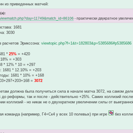
ин из приведенных матчей:
(а):
nfo/viewmatch.php?day=11749&match_id=86106
- практически двукратное увеличе
остава: 1681
чa: 3030
з расчетов Эрикссона:
viewtopic.php?f=1&t=182803&p=5385686#p5385686
681 *
25%
= +420
* 18% = +303
8 * 12% * 10 = +297
: 1681 * 12.10% = +203
годы: 1681 * 10% = +168
303+297+203+168 =
3072
четам должна была получиться сила в начале матча 3072, на самом деле
к до реформы, так и после - действительно +25%. Самих коллизий посл
ии коллизий - но никак не о двухкратном увеличении силы от выигранно
я команда (например, Г4+Ск4 у всех 10 полевых) при игре
без колли