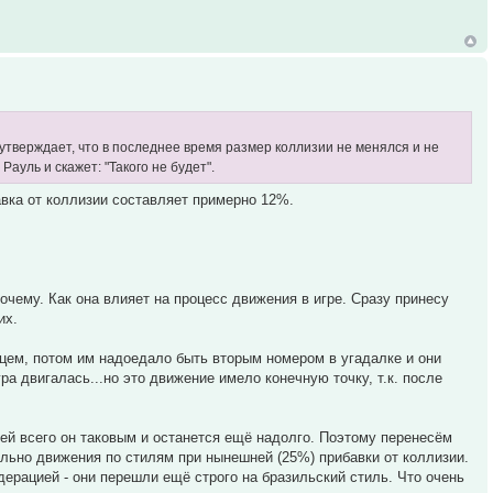
 утверждает, что в последнее время размер коллизии не менялся и не
Рауль и скажет: "Такого не будет".
вка от коллизии составляет примерно 12%.
очему. Как она влияет на процесс движения в игре. Сразу принесу
их.
цем, потом им надоедало быть вторым номером в угадалке и они
ра двигалась...но это движение имело конечную точку, т.к. после
ей всего он таковым и останется ещё надолго. Поэтому перенесём
льно движения по стилям при нынешней (25%) прибавки от коллизии.
ерацией - они перешли ещё строго на бразильский стиль. Что очень