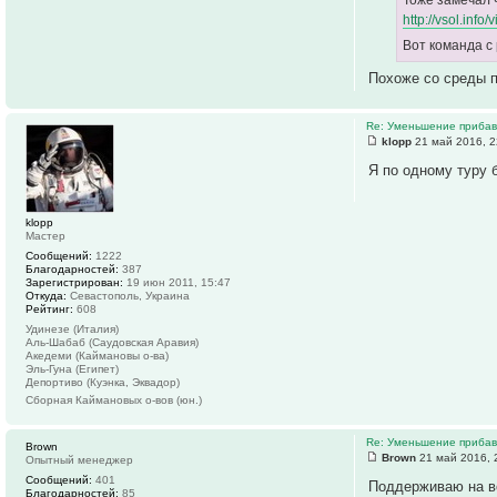
http://vsol.info
Вот команда с
Похоже со среды п
Re: Уменьшение прибавк
klopp
21 май 2016, 2
Я по одному туру б
klopp
Мастер
Сообщений:
1222
Благодарностей:
387
Зарегистрирован:
19 июн 2011, 15:47
Откуда:
Севастополь, Украина
Рейтинг:
608
Удинезе (Италия)
Аль-Шабаб (Саудовская Аравия)
Акедеми (Каймановы о-ва)
Эль-Гуна (Египет)
Депортиво (Куэнка, Эквадор)
Сборная Каймановых о-вов (юн.)
Re: Уменьшение прибавк
Brown
Brown
21 май 2016, 
Опытный менеджер
Сообщений:
401
Поддерживаю на вс
Благодарностей:
85