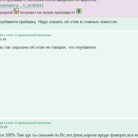
/viewmatch.p ... h_id=85943
 родной
получает не хилую прибавку от
оубавили прибавку. Надо сказать об этом в главных новостях.
и к силе от выигранной коллизии.
2:48
ы так серьезно об этом не говорил, что поубавили.
и к силе от выигранной коллизии.
23:15
е 100%.Там где ты сильней по Вс,опт,физе,короче вроде фаворит,все мы