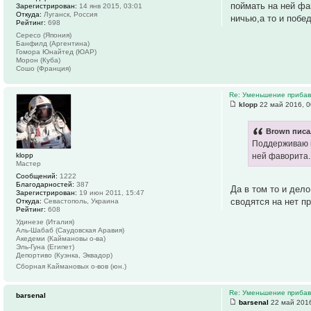
поймать на ней фа
Зарегистрирован:
14 янв 2015, 03:01
Откуда:
Луганск, Россия
ничью,а то и побе
Рейтинг:
698
Сересо (Япония)
Банфилд (Аргентина)
Гомора Юнайтед (ЮАР)
Морон (Куба)
Сошо (Франция)
Re: Уменьшение прибавк
klopp
22 май 2016, 0
Brown писа
Поддерживаю н
klopp
ней фаворита.
Мастер
Сообщений:
1222
Благодарностей:
387
Да в том то и дел
Зарегистрирован:
19 июн 2011, 15:47
сводятся на нет п
Откуда:
Севастополь, Украина
Рейтинг:
608
Удинезе (Италия)
Аль-Шабаб (Саудовская Аравия)
Акедеми (Каймановы о-ва)
Эль-Гуна (Египет)
Депортиво (Куэнка, Эквадор)
Сборная Каймановых о-вов (юн.)
Re: Уменьшение прибавк
barsenal
barsenal
22 май 2016