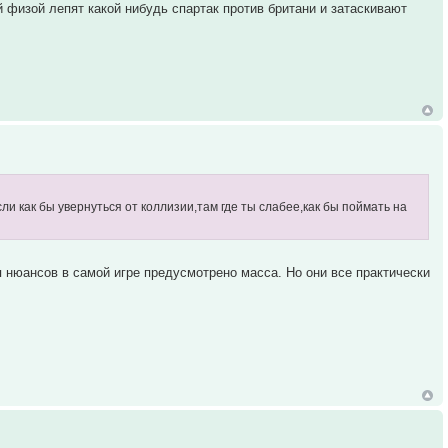
й физой лепят какой нибудь спартак против британи и затаскивают
и как бы увернуться от коллизии,там где ты слабее,как бы поймать на
тя нюансов в самой игре предусмотрено масса. Но они все практически