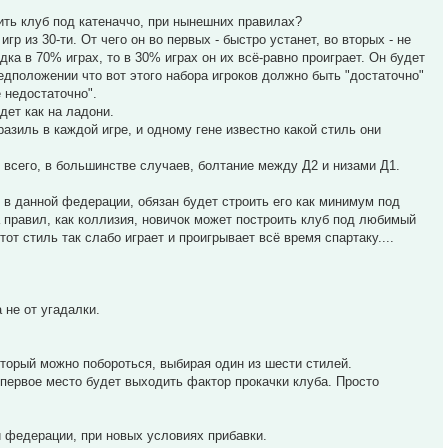
ить клуб под катеначчо, при нынешних правилах?
р из 30-ти. От чего он во первых - быстро устанет, во вторых - не
ка в 70% играх, то в 30% играх он их всё-равно проиграет. Он будет
едположении что вот этого набора игроков должно быть "достаточно"
е недостаточно".
дет как на ладони.
разиль в каждой игре, и одному гене известно какой стиль они
всего, в большинстве случаев, болтание между Д2 и низами Д1.
 в данной федерации, обязан будет строить его как минимум под
а правил, как коллизия, новичок может построить клуб под любимый
тот стиль так слабо играет и проигрывает всё время спартаку....
 не от угадалки.
оторый можно побороться, выбирая один из шести стилей.
 первое место будет выходить фактор прокачки клуба. Просто
й федерации, при новых условиях прибавки.