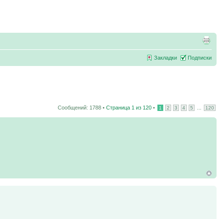
Закладки
Подписки
Сообщений: 1788 •
Страница
1
из
120
•
...
1
2
3
4
5
120