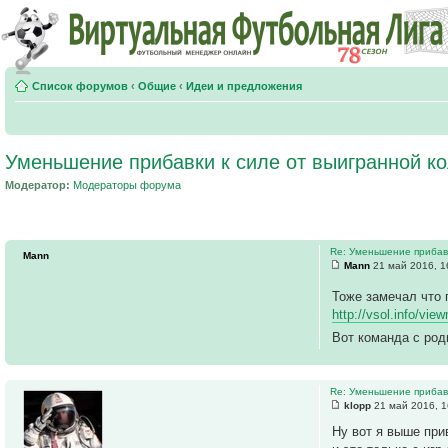
Список форумов
‹
Общие
‹
Идеи и предложения
Уменьшение прибавки к силе от выигранной к
Модератор:
Модераторы форума
Re: Уменьшение прибавк
Mann
Mann
21 май 2016, 1
Тоже замечал что 
http://vsol.info/vie
Вот команда с ро
Re: Уменьшение прибавк
klopp
21 май 2016, 1
Ну вот я выше пр