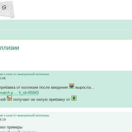
оллизии
и к силе от выигранной коллизии.
6:08
прибавка от коллизии после введения
выросла...
wmatch.p ... h_id=85943
дной
получает не хилую прибавку от
и к силе от выигранной коллизии.
6:18
ивел примеры