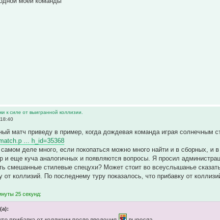
р одной моей команды
и к силе от выигранной коллизии.
 18:40
ый матч приведу в пример, когда дождевая команда играя солнечным с
wmatch.p ... h_id=35368
 самом деле много, если покопаться можно много найти и в сборных, и в
гр и еще куча аналогичных и появляются вопросы. Я просил администра
ть смешанные стилевые спецухи? Может стоит во всеуслышанье сказать 
у от коллизий. По последнему туру показалось, что прибавку от коллиз
инуты 25 секунд:
(а):
что прибавка от коллизии после введения
выросла...