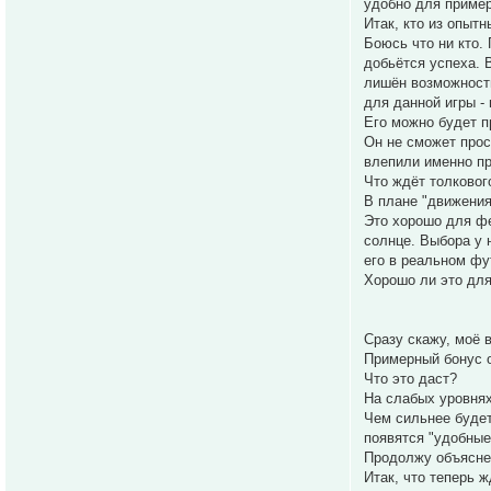
удобно для пример
Итак, кто из опыт
Боюсь что ни кто. 
добьётся успеха. 
лишён возможности
для данной игры -
Его можно будет п
Он не сможет прос
влепили именно пр
Что ждёт толковог
В плане "движения
Это хорошо для фе
солнце. Выбора у 
его в реальном фут
Хорошо ли это для
Сразу скажу, моё 
Примерный бонус о
Что это даст?
На слабых уровнях
Чем сильнее будет
появятся "удобные
Продолжу объяснен
Итак, что теперь 