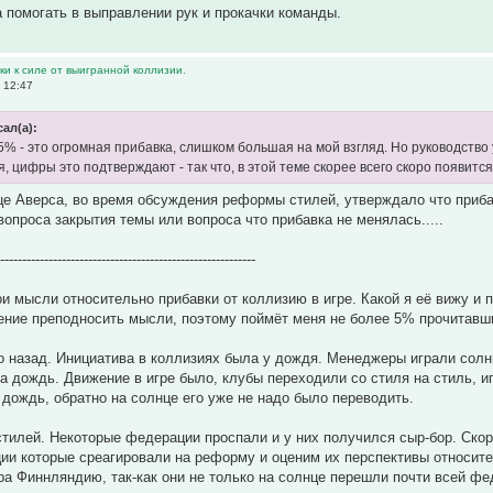
 помогать в выправлении рук и прокачки команды.
и к силе от выигранной коллизии.
 12:47
сал(а):
5% - это огромная прибавка, слишком большая на мой взгляд. Но руководство
, цифры это подтверждают - так что, в этой теме скорее всего скоро появится 
це Аверса, во время обсуждения реформы стилей, утверждало что приба
вопроса закрытия темы или вопроса что прибавка не менялась.....
-----------------------------------------------------------
и мысли относительно прибавки от коллизию в игре. Какой я её вижу и п
ение преподносить мысли, поэтому поймёт меня не более 5% прочитавш
 назад. Инициатива в коллизиях была у дождя. Менеджеры играли солн
а дождь. Движение в игре было, клубы переходили со стиля на стиль, иг
 дождь, обратно на солнце его уже не надо было переводить.
илей. Некоторые федерации проспали и у них получился сыр-бор. Скор
ии которые среагировали на реформу и оценим их перспективы относите
а Финнляндию, так-как они не только на солнце перешли почти всей фед