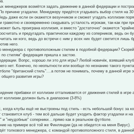
а.
ных менеджеров возмётся задать движение в данной федерации и постро
По причине угадалки. Менеджеру придётся угадывать выбор стиля на 30 иг
Ведь даже если он окажется везунчиком и сможет угадать коллизии поряд
 грамотно и своевременно скидывать усталость игрокам, так-как при пр
 может быть проиграна коллизия, и вместо "достаточно" окажется "крайн
росчитать и предугадать практически каждому из соперников, ведь он бу
читать ни кого, ведь до встречи с ним у всех них будет светится лишь б
отив него.
о менеджера с противоположным стилем в подобной федерации? Скорей 
 по стилям" федерация пришла к застою.
дерации. Вопрс, хорошо ли это для игры? Любой новичёк, взявший клуб
него нет. Конечно, по неопытности или вообще по незнанию такого пункт
боле "британский стиль"....а потом не понимать, почему в данной игре э
 общего развития игры?
видение прибавки от коллизии отталкивается от движения стилей в игре а
т коллизии должен быть в диапазоне (3-8%)
, когда клубы ещё не выстроены под стиль - есть небольшой бонус за к
 становится клуб - тем всё дальше будет уходить фактор угадалки и на
" и "неудобные" соперники....прямо как в реальном футболе.
ие на примере всё той же Финляндии (да не обидется на меня Вирус).
ждёт толкового менеджера, с командой противоположного стиля, в данно