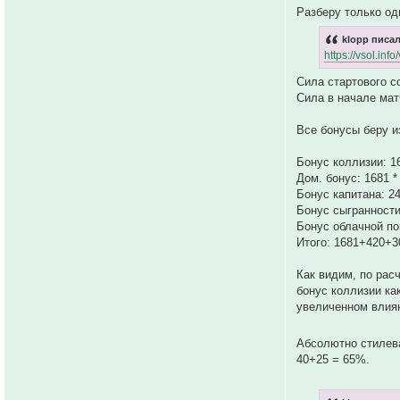
Разберу только од
klopp писал
https://vsol.i
Сила стартового с
Сила в начале мат
Все бонусы беру и
Бонус коллизии: 1
Дом. бонус: 1681 
Бонус капитана: 24
Бонус сыгранности
Бонус облачной по
Итого: 1681+420+
Как видим, по рас
бонус коллизии ка
увеличенном влиян
Абсолютно стилева
40+25 = 65%.