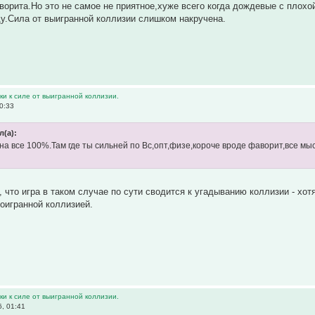
ворита.Но это не самое не приятное,хуже всего когда дождевые с плохо
ду.Сила от выигранной коллизии слишком накручена.
и к силе от выигранной коллизии.
0:33
л(а):
а все 100%.Там где ты сильней по Вс,опт,физе,короче вроде фаворит,все мысл
о, что игра в таком случае по сути сводится к угадыванию коллизии - хо
роигранной коллизией.
и к силе от выигранной коллизии.
, 01:41