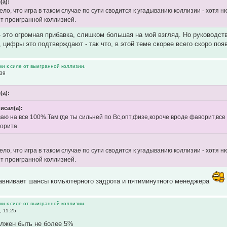
(а):
дело, что игра в таком случае по сути сводится к угадыванию коллизии - хотя
ет проигранной коллизией.
 это огромная прибавка, слишком большая на мой взгляд. Но руководств
 цифры это подтверждают - так что, в этой теме скорее всего скоро появ
и к силе от выигранной коллизии.
:39
(а):
исал(а):
ю на все 100%.Там где ты сильней по Вс,опт,физе,короче вроде фаворит,все 
орита.
дело, что игра в таком случае по сути сводится к угадыванию коллизии - хотя
ет проигранной коллизией.
равнивает шансы комьютерного задрота и пятиминутного менеджера
и к силе от выигранной коллизии.
, 11:25
олжен быть не более 5%