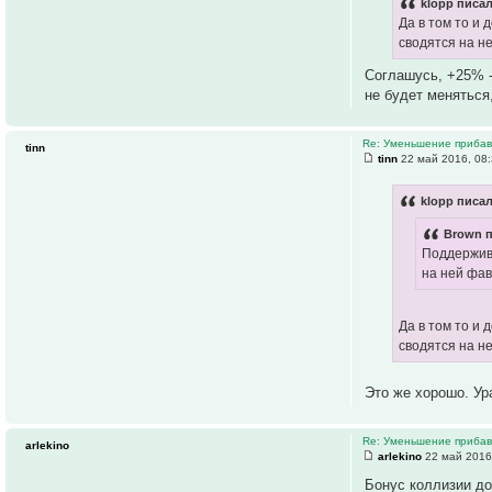
klopp писал
Да в том то и 
сводятся на н
Соглашусь, +25% -
не будет меняться,
Re: Уменьшение прибавк
tinn
tinn
22 май 2016, 08
klopp писал
Brown п
Поддержива
на ней фав
Да в том то и 
сводятся на н
Это же хорошо. У
Re: Уменьшение прибавк
arlekino
arlekino
22 май 2016
Бонус коллизии д