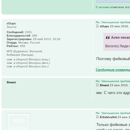
6 человек
отметили это
Re: Уменьшение прибавк
oOups
oOups
23 июн 2016, 
Знаток
Сообщений:
2261
Благодарностей:
286
Azien писал
Зарегистрирован:
09 май 2013, 16:26
Откуда:
Москва, Россия
Весело) Люди 
Рейтинг:
656
МТК (Будапешт, Венгрия)
Кейвалри (Канада)
Поэтому фейковый 
зам. в сборной Венгрии (нац.)
зам. в сборной Венгрии (мол.)
зам. в сборной Венгрии (юн.)
Свободные команды 
Re: Уменьшение прибавк
Sinast
Sinast
23 июн 2016, 
мм. С чего это вд
Re: Уменьшение прибавк
ElZabivallid
23 июн 2
Только фейковые а
чтобы не ждать тр