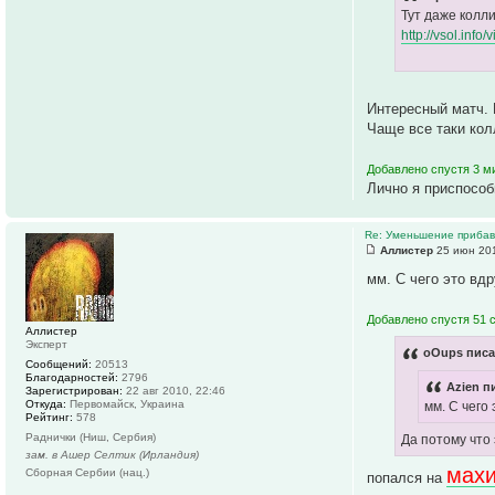
Тут даже колл
http://vsol.info
Интересный матч. 
Чаще все таки кол
Добавлено спустя 3 м
Лично я приспособ
Re: Уменьшение прибавк
Аллистер
25 июн 201
мм. С чего это вд
Добавлено спустя 51 
Аллистер
Эксперт
oOups писа
Сообщений:
20513
Благодарностей:
2796
Azien п
Зарегистрирован:
22 авг 2010, 22:46
Откуда:
Первомайск, Украина
мм. С чего
Рейтинг:
578
Раднички (Ниш, Сербия)
Да потому что
зам. в Ашер Селтик (Ирландия)
мах
Сборная Сербии (нац.)
попался на