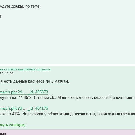
удьте добры, по теме.
!
и к силе от выигранной коллизии.
16, 17:09
я есть данные расчетов по 2 матчам.
ewmatch.php?d ... _id=455873
лучилась 44-45%. Евгений aka Mann скинул очень классный расчет мне 
ewmatch.php?d ... _id=464176
около 41%. Но взаимки у обоих команд неизвестны, возможны погрешно
инуты 58 секунд:
(а):