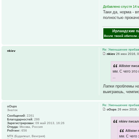
Добавлено спустя 14 м
Таки да, норма - 
полностью прокач
Ирландские п
Возле твоей обители 
Re: Уменьшение прибавк
nkiev
nkiev
26 июн 2016, 0
Allister пис
мм. С чего это
...
Лапки проблемы нав
выиграешь, чемпио
Re: Уменьшение прибавк
oOups
oOups
26 июн 2016, 
Знаток
Сообщений:
2261
Благодарностей:
286
nkiev писал
Зарегистрирован:
09 май 2013, 16:26
Откуда:
Москва, Россия
Рейтинг:
656
Allister
мм. С чего
МТК (Будапешт, Венгрия)