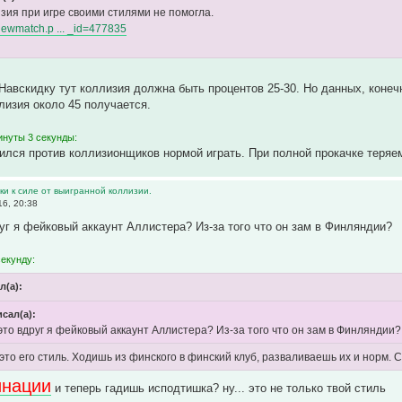
изия при игре своими стилями не помогла.
/viewmatch.p ... _id=477835
Навскидку тут коллизия должна быть процентов 25-30. Но данных, конечн
лизия около 45 получается.
инуты 3 секунды:
ился против коллизионщиков нормой играть. При полной прокачке теряе
и к силе от выигранной коллизии.
6, 20:38
руг я фейковый аккаунт Аллистера? Из-за того что он зам в Финляндии?
секунду:
л(а):
исал(а):
 это вдруг я фейковый аккаунт Аллистера? Из-за того что он зам в Финляндии?
 это его стиль. Ходишь из финского в финский клуб, разваливаешь их и норм.
инации
и теперь гадишь исподтишка? ну... это не только твой стиль