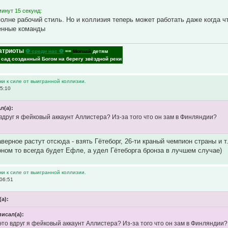
инут 15 секунд:
вполне рабочий стиль. Но и коллизия теперь может работать даже когда 
енные команды
атриоты
⚽ среди нас ⚽
==
Могвай
детям
- сад созданный Богом на берегу звёздной реки
и к силе от выигранной коллизии.
5:10
ал(а):
 вдруг я фейковый аккаунт Аллистера? Из-за того что он зам в Финляндии?
ерное растут отсюда - взять Гётеборг, 26-ти краный чемпион страны и т.
ном то всегда будет Ефле, а удел Гётеборга бронза в лучшем случае)
и к силе от выигранной коллизии.
06:51
(а):
 писал(а):
 это вдруг я фейковый аккаунт Аллистера? Из-за того что он зам в Финляндии?