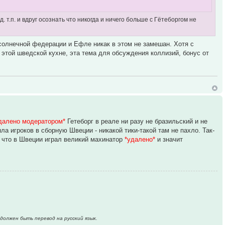
. т.п. и вдруг осознать что никогда и ничего больше с Гётеборгом не
 солнечной федерации и Ефле никак в этом не замешан. Хотя с
этой шведской кухне, эта тема для обсуждения коллизий, бонус от
далено модератором*
Гетеборг в реале ни разу не бразильский и не
а игроков в сборную Швеции - никакой тики-такой там не пахло. Так-
у что в Швеции играл великий махинатор
*удалено*
и значит
должен быть перевод на русский язык.