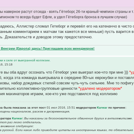
 наверное растут отсюда - взять Гётеборг, 26-ти краный чемпион страны и т.д
мпионом то всегда будет Ефле, а удел Гётеборга бронза в лучшем случае)
 надеюсь, Аллистер сломал Гетеборг и перевёл его на катеначчо в чисто
нным комментарием к матчам так кажется все меньше) пусть варится в 
ть. Доказательств и доводов этому предостаточно.
Венгрии (Европа) здесь! Приглашаем всех менеджеров!
и к силе от выигранной коллизии.
6, 15:18
е вы оба вдруг осознать что Гётеборг уже выиграл кое-что при мне )))
*у
б, когда эта команда выигрывала в середине 80=ых еврокубки и поставлял
аковы, набор дождевых стилей совсем чуть-чуть сильнее. Мне то пофиг
чительно коллективно-групповые ценности
*удалено модератором*
ия махинаторов играем, кое-кто уже подставился под коллизию
ка была показана за этот пост
01 июл 2016, 15:51
модератором
Karwar
по причине:
прещены национализм, расизм и дискриминация.
ератора
Karwar
:
Вы наказаны за безосновательное обвинение других в антисемитизме.
этот раз легко отделались.
 внимание следующее:
а русский. Если какие либо приводите цитаты на иностранных языках, то обязательно 