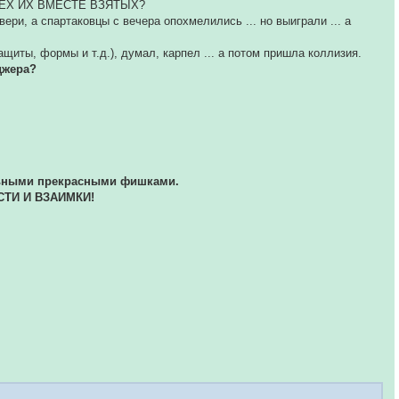
, ВСЕХ ИХ ВМЕСТЕ ВЗЯТЫХ?
ри, а спартаковцы с вечера опохмелились ... но выиграли ... а
щиты, формы и т.д.), думал, карпел ... а потом пришла коллизия.
джера?
альными прекрасными фишками.
СТИ И ВЗАИМКИ!