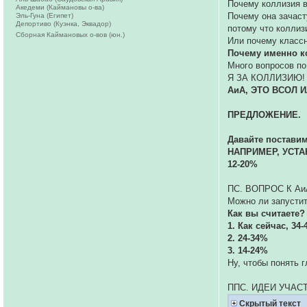
Почему коллизия 
Акедеми (Каймановы о-ва)
Почему она зачаст
Эль-Гуна (Египет)
Депортиво (Куэнка, Эквадор)
потому что коллизи
Сборная Каймановых о-вов (юн.)
Или почему классн
Почему именно к
Много вопросов по
Я ЗА КОЛЛИЗИЮ!
АиА, ЭТО ВСОЛ 
ПРЕДЛОЖЕНИЕ.
Давайте поставим
НАПРИМЕР, УСТА
12-20%
ПС. ВОПРОС К Аи
Можно ли запустит
Как вы считаете?
1. Как сейчас, 34
2. 24-34%
3. 14-24%
Ну, чтобы понять г
ППС. ИДЕИ УЧАС
Скрытый текст