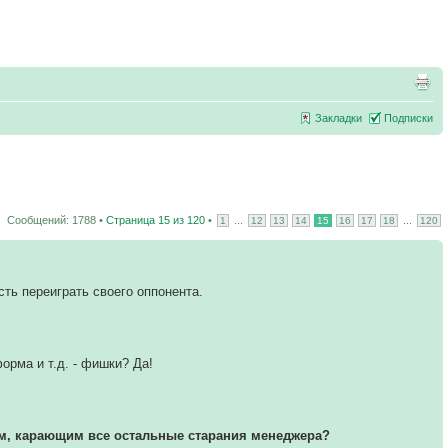
Закладки
Подписки
Сообщений: 1788 •
Страница
15
из
120
•
...
...
1
12
13
14
15
16
17
18
120
ь переиграть своего оппонента.
орма и т.д. - фишки? Да!
чом, карающим все остальные старания менеджера?