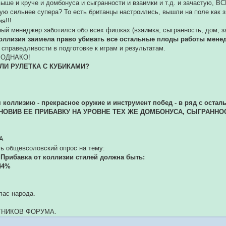
выше и круче и домбонуса и сыгранности и взаимки и т.д. и зачастую
ую сильнее супера? То есть британцы настроились, вышли на поле как зве
я!!!
ый менеджер заботился обо всех фишках (взаимка, сыгранность, дом, за
оллизия заимела право убивать все остальные плоды работы мене
 справедливости в подготовке к играм и результатам.
 ОДНАКО!
ИЛИ РУЛЕТКА С КУБИКАМИ?
 коллизию - прекрасное оружие и инструмент побед - в ряд с ост
НОВИВ ЕЕ ПРИБАВКУ НА УРОВНЕ ТЕХ ЖЕ ДОМБОНУСА, СЫГРАННО
А.
ь общевсоловский опрос на тему:
 Прибавка от коллизии стилей должна быть:
-44%
лас народа.
ТНИКОВ ФОРУМА.