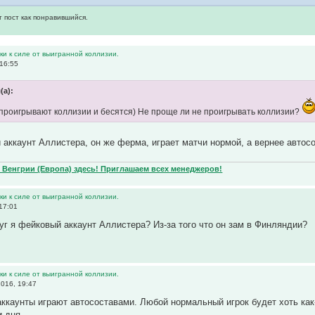
т пост как понравившийся.
и к силе от выигранной коллизии.
16:55
(а):
проигрывают коллизии и бесятся) Не проще ли не проигрывать коллизии?
аккаунт Аллистера, он же ферма, играет матчи нормой, а вернее авто
Венгрии (Европа) здесь! Приглашаем всех менеджеров!
и к силе от выигранной коллизии.
17:01
руг я фейковый аккаунт Аллистера? Из-за того что он зам в Финляндии?
и к силе от выигранной коллизии.
016, 19:47
ккаунты играют автосоставами. Любой нормальный игрок будет хоть как-
и дня.