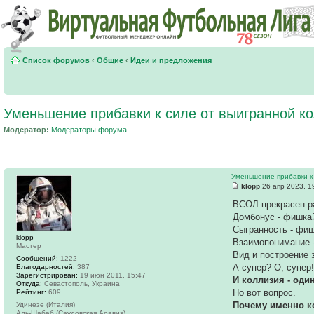
Список форумов
‹
Общие
‹
Идеи и предложения
Уменьшение прибавки к силе от выигранной к
Модератор:
Модераторы форума
Уменьшение прибавки к
klopp
26 апр 2023, 1
ВСОЛ прекрасен р
Домбонус - фишка
Сыгранность - фиш
klopp
Взаимопонимание 
Мастер
Вид и построение 
Сообщений:
1222
А супер? О, супер!
Благодарностей:
387
Зарегистрирован:
19 июн 2011, 15:47
И коллизия - оди
Откуда:
Севастополь, Украина
Но вот вопрос.
Рейтинг:
609
Почему именно ко
Удинезе (Италия)
Аль-Шабаб (Саудовская Аравия)