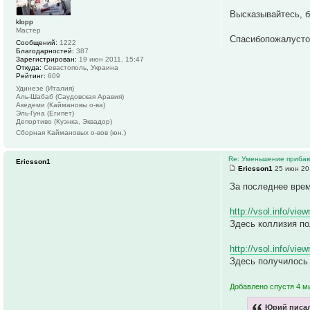
Высказывайтесь, б
klopp
Мастер
Спасибопожалусто
Сообщений:
1222
Благодарностей:
387
Зарегистрирован:
19 июн 2011, 15:47
Откуда:
Севастополь, Украина
Рейтинг:
609
Удинезе (Италия)
Аль-Шабаб (Саудовская Аравия)
Акедеми (Каймановы о-ва)
Эль-Гуна (Египет)
Депортиво (Куэнка, Эквадор)
Сборная Каймановых о-вов (юн.)
Re: Уменьшение прибавк
Ericsson1
Ericsson1
25 июн 20
За последнее врем
http://vsol.info/vi
Здесь коллизия по
http://vsol.info/vi
Здесь получилось 
Добавлено спустя 4 м
Юрий писал