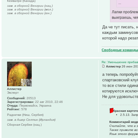
Кейвалри (Канада)
...
зам. в сборной Венгрии (нац.)
зам. в сборной Венгрии (мол.)
Лапки проблемы
зам. в сборной Венгрии (юн.)
выиграешь, че
Да че тут писать,
каждым заминусова
которой надо реза
Свободные команды 
Re: Уменьшение прибавк
Аллистер
26 июн 201
а теперь попробуйт
спартаковский клу
то все стили один
Аллистер
котируются исклю
Эксперт
Не для удовольств
Сообщений:
20513
Зарегистрирован:
22 авг 2010, 22:46
Откуда:
Первомайск, Украина
Рейтинг:
578
Красная карточ
Раднички (Ниш, Сербия)
2.5.13. За
зам. в Ашер Селтик (Ирландия)
Комментарий мод
Сборная Сербии (нац.)
Считайте, что в 
Также примите во
Язык этого форум