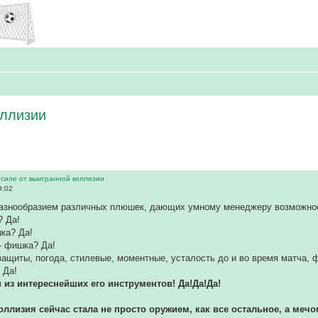
оллизии
 силе от выигранной коллизии
9:02
азнообразием различных плюшек, дающих умному менеджеру возможност
? Да!
ка? Да!
- фишка? Да!
защиты, погода, стилевые, моментные, усталость до и во время матча, ф
 Да!
н из интереснейших его инструментов! Да!Да!Да!
ллизия сейчас стала не просто оружием, как все остальное, а ме