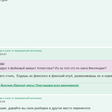
и к силе от выигранной коллизии.
19:47
(а):
 вдруг я фейковый аккаунт Аллистера? Из-за того что он зам в Финляндии?
 его стиль. Ходишь из финского в финский клуб, разваливаешь их и нор
Венгрии (Европа) здесь! Приглашаем всех менеджеров!
и к силе от выигранной коллизии.
0:55
ошие, давайте вы свои разборки в другое место перенесете.