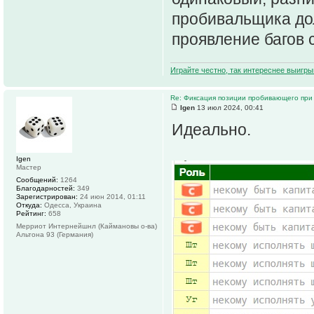
пробивальщика дол
проявление багов 
Играйте честно, так интереснее выигры
Re: Фиксация позиции пробивающего при
Igen
13 июл 2024, 00:41
Идеально.
Igen
Мастер
Сообщений:
1264
Благодарностей:
349
Зарегистрирован:
24 июн 2014, 01:11
Откуда:
Одесса, Украина
Рейтинг:
658
Мерриот Интернейшнл (Каймановы о-ва)
Альтона 93 (Германия)