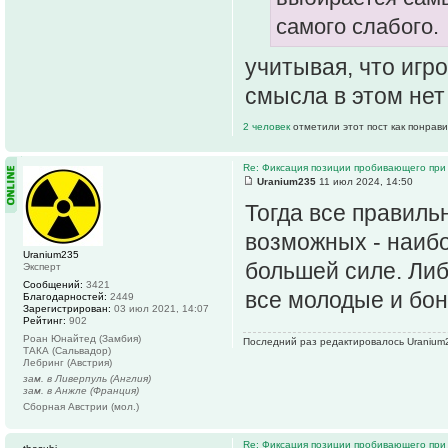
самого слабого.
учитывая, что игр
смысла в этом нет
2 человек
отметили этот пост как понрав
Re: Фиксация позиции пробивающего при
Uranium235
11 июл 2024, 14:50
Тогда все правиль
возможных - наибо
Uranium235
большей силе. Ли
Эксперт
Сообщений:
3421
все молодые и бо
Благодарностей:
2449
Зарегистрирован:
03 июл 2021, 14:07
Рейтинг:
902
Роан Юнайтед (Замбия)
Последний раз редактировалось Uranium23
ТАКА (Сальвадор)
Лебринг (Австрия)
зам. в Ливерпуль (Англия)
зам. в Анжле (Франция)
Сборная Австрии (мол.)
Re: Фиксация позиции пробивающего при