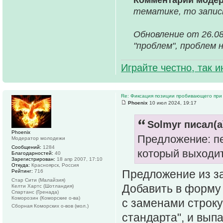
тематике, то запис
Обновление от 26.08
"проблем", проблем 
Играйте честно, так 
Re: Фиксация позиции пробивающего при
Phoenix
10 июл 2024, 19:17
Solmyr писал(а
Phoenix
Предложение: пе
Модератор молодежи
Сообщений:
1284
который выходит
Благодарностей:
40
Зарегистрирован:
18 апр 2007, 17:10
Откуда:
Красноярск, Россия
Предложение из за
Рейтинг:
716
Стар Сити (Малайзия)
Добавить в форму 
Келти Хартс (Шотландия)
Спартанс (Гренада)
Комoрозин (Коморские о-ва)
с заменами строку
Сборная Коморских о-вов (мол.)
стандарта", и вы