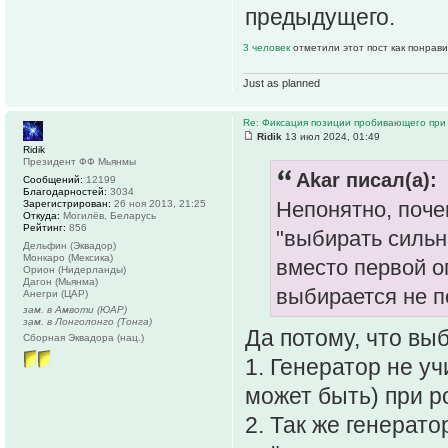
предыдущего.
3 человек
отметили этот пост как понрав
Just as planned
Re: Фиксация позиции пробивающего при
Ridik
13 июл 2024, 01:49
Ridik
Президент ФФ Мьянмы
Akar писал(а):
Сообщений:
12199
Благодарностей:
3034
Непонятно, почем
Зарегистрирован:
26 ноя 2013, 21:25
Откуда:
Могилёв, Беларусь
Рейтинг:
856
"выбирать сильн
Дельфин (Эквадор)
Монкаро (Мексика)
вместо первой о
Орион (Нидерланды)
Дагон (Мьянма)
выбирается не п
Анегри (ЦАР)
зам. в Амвоти (ЮАР)
зам. в Лонголонго (Тонга)
Да потому, что в
Сборная Эквадора (нац.)
1. Генератор не у
может быть) при 
2. Так же генерато