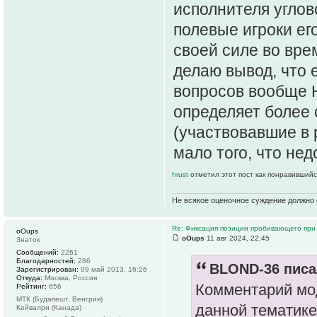
исполнителя углов
полевые игроки ег
своей силе во вре
делаю вывод, что е
вопросов вообще 
определяет более с
(участвовавшие в р
мало того, что нед
hrust
отметил этот пост как понравившийс
Не всякое оценочное суждение должно 
Re: Фиксация позиции пробивающего при
oOups
oOups
11 авг 2024, 22:45
Знаток
Сообщений:
2261
Благодарностей:
286
BLOND-36 писа
Зарегистрирован:
09 май 2013, 16:26
Откуда:
Москва, Россия
Комментарий мод
Рейтинг:
656
МТК (Будапешт, Венгрия)
данной тематике
Кейвалри (Канада)