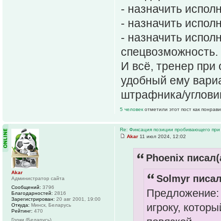
- назначить испол
- назначить испол
- назначить испо
спецвозможность.
И всё, тренер при
удобный ему вари
штрафника/угловик
5 человек
отметили этот пост как понрав
Re: Фиксация позиции пробивающего при
Akar
11 июл 2024, 12:02
Phoenix писал(
Akar
Solmyr писал
Администратор сайта
Сообщений:
3796
Предложение: 
Благодарностей:
2816
Зарегистрирован:
20 авг 2001, 19:00
игроку, котор
Откуда:
Минск, Беларусь
Рейтинг:
470
Горки (Беларусь)