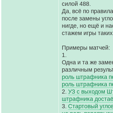
силой 488.
Да, всё по прави
после замены угло
нигде, но ещё и н
стажем игры таких
Примеры матчей:
1.
Одна и та же заме
различным резуль
роль штрафника п
роль штрафника пе
2.
УЗ с выходом Ш
штрафника достаё
3.
Стартовый углов