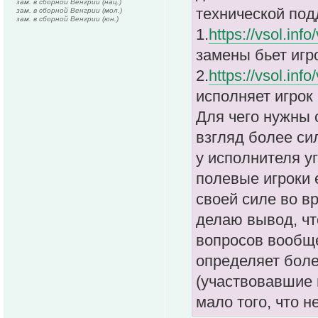
зам. в сборной Венгрии (нац.)
технической под
зам. в сборной Венгрии (мол.)
зам. в сборной Венгрии (юн.)
1.
https://vsol.inf
замены бьет игро
2.
https://vsol.inf
исполняет игрок 
Для чего нужны 
взгляд более сил
у исполнителя уг
полевые игроки 
своей силе во в
делаю вывод, что
вопросов вообще
определяет более
(участвовавшие в
мало того, что н