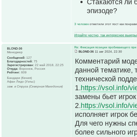
Стакаются ли б
эпизоде?
3 человек
отметили этот пост как понрав
Играйте честно, так интереснее выигры
Re: Фиксация позиции пробивающего при
BLOND-36
BLOND-36
11 авг 2024, 22:30
Менеджер
Сообщений:
127
Комментарий модер
Благодарностей:
75
Зарегистрирован:
22 май 2018, 22:25
данной тематике, 
Откуда:
Воронеж, Россия
Рейтинг:
609
технической подде
Бандари (Кения)
Афан Лидо (Уэльс)
1.
https://vsol.info/
зам. в Струга (Северная Македония)
замены бьет игрок 
2.
https://vsol.info/
исполняет игрок бе
Для чего нужны сп
более сильного игр