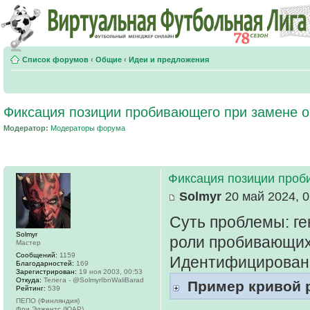
Список форумов
‹
Общие
‹
Идеи и предложения
Фиксация позиции пробивающего при замене о
Модератор:
Модераторы форума
Фиксация позиции проб
Solmyr
20 май 2024, 0
Суть проблемы: ге
Solmyr
роли пробивающих
Мастер
Сообщений:
1159
Идентифицирована
Благодарностей:
169
Зарегистрирован:
19 ноя 2003, 00:53
Откуда:
Телега - @SolmyrIbnWaliBarad
Пример кривой р
Рейтинг:
539
ПЕПО (Финляндия)
Фри Эджентс (ЮАР)