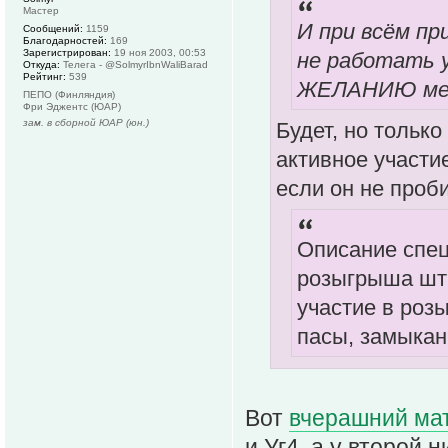
Мастер
И при всём пр
Сообщений:
1159
Благодарностей:
169
Зарегистрирован:
19 ноя 2003, 00:53
не работать у
Откуда:
Телега - @SolmyrIbnWaliBarad
Рейтинг:
539
ЖЕЛАНИЮ ме
ПЕПО (Финляндия)
Фри Эджентс (ЮАР)
зам. в сборной ЮАР (юн.)
Будет, но только
активное участие
если он не проб
Описание спец
розыгрыша шт
участие в роз
пасы, замыкани
Вот
вчерашний мат
и Уг4, а у второй н