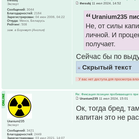
thesubj
thesubj
11 июл 2024, 14:52
Эксперт
Сообщений:
3044
Благодарностей:
2164
Uranium235 пис
Зарегистрирован:
04 июн 2006, 04:22
Откуда:
Минск, Беларусь
Не, от силы капи
Рейтинг:
508
зам. в Борнмут (Англия)
личной. И процен
получает.
Сейчас бы по выд
Скрытый текст
У вас нет доступа для просмотра вло
Re: Фиксация позиции пробивающего при
Uranium235
11 июл 2024, 15:01
Ок, тогда бред, т
капитан это не ра
Uranium235
Эксперт
Сообщений:
3421
Благодарностей:
2449
Зарегистрирован:
03 июл 2021, 14:07