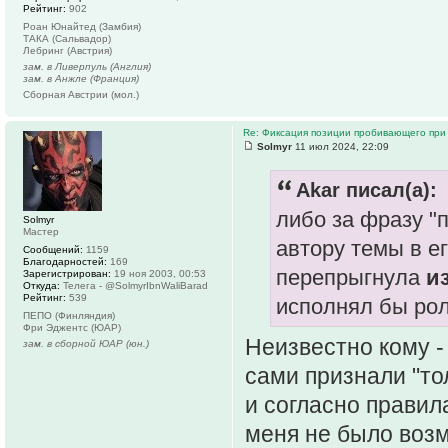
Рейтинг:
902
Роан Юнайтед (Замбия)
ТАКА (Сальвадор)
Лебринг (Австрия)
зам. в Ливерпуль (Англия)
зам. в Анжле (Франция)
Сборная Австрии (мол.)
Re: Фиксация позиции пробивающего при
Solmyr
11 июл 2024, 22:09
Akar писал(а):
либо за фразу "
Solmyr
Мастер
автору темы в ег
Сообщений:
1159
Благодарностей:
169
перепрыгнула
и
Зарегистрирован:
19 ноя 2003, 00:53
Откуда:
Телега - @SolmyrIbnWaliBarad
Рейтинг:
539
исполнял бы рол
ПЕПО (Финляндия)
Фри Эджентс (ЮАР)
Неизвестно кому - 
зам. в сборной ЮАР (юн.)
сами признали "тол
и согласно правила
меня не было возм