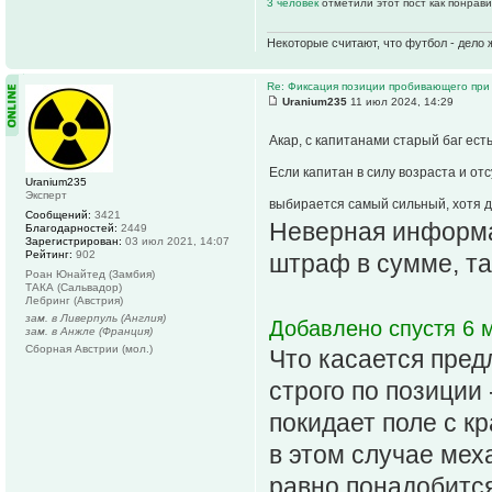
3 человек
отметили этот пост как понрав
Некоторые считают, что футбол - дело 
Re: Фиксация позиции пробивающего при
Uranium235
11 июл 2024, 14:29
Акар, с капитанами старый баг ест
Если капитан в силу возраста и от
Uranium235
Эксперт
выбирается самый сильный, хотя д
Сообщений:
3421
Неверная информа
Благодарностей:
2449
Зарегистрирован:
03 июл 2021, 14:07
Рейтинг:
902
штраф в сумме, так
Роан Юнайтед (Замбия)
ТАКА (Сальвадор)
Лебринг (Австрия)
зам. в Ливерпуль (Англия)
Добавлено спустя 6 м
зам. в Анжле (Франция)
Сборная Австрии (мол.)
Что касается пре
строго по позиции
покидает поле с к
в этом случае мех
равно понадобится