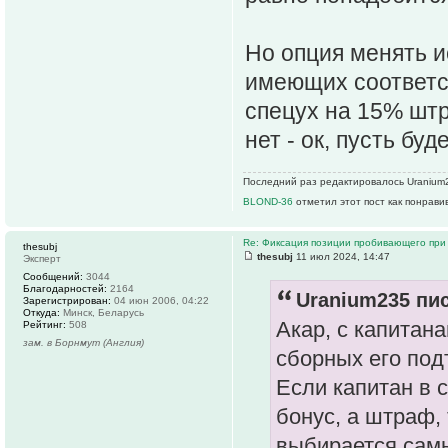
Но опция менять и
имеющих соответс
спецух на 15% штр
нет - ок, пусть буд
Последний раз редактировалось Uranium2
BLOND-36
отметил этот пост как понрави
Re: Фиксация позиции пробивающего при
thesubj
thesubj
11 июл 2024, 14:47
Эксперт
Сообщений:
3044
Благодарностей:
2164
Uranium235 пис
Зарегистрирован:
04 июн 2006, 04:22
Откуда:
Минск, Беларусь
Акар, с капитан
Рейтинг:
508
зам. в Борнмут (Англия)
сборных его под
Если капитан в 
бонус, а штраф,
выбирается самы