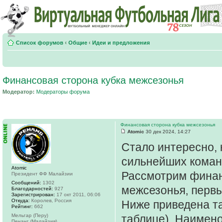
Список форумов
‹
Общие
‹
Идеи и предложения
Финансовая сторона кубка межсезонья
Модератор:
Модераторы форума
Финансовая сторона кубка межсезонья
Atomic
30 дек 2024, 14:27
Стало интересно, 
сильнейших команд
Atomic
Рассмотрим финан
Президент ФФ Малайзии
Сообщений:
1302
межсезонья, первы
Благодарностей:
927
Зарегистрирован:
17 окт 2011, 06:06
Откуда:
Королев, Россия
Ниже приведена т
Рейтинг:
662
Мельгар (Перу)
таблице), Наимено
Пенанг (Малайзия)