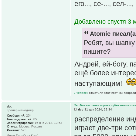
его..., се-..., сел-..
Добавлено спустя 3 
Atomic писал(а
Ребят, вы шапку
пишите?
Андрей, ей-богу, 
ещё более интерес
наступающим!
2 человек
отметили этот пост как понрав
Re: Финансовая сторона кубка межсезонь
dvc
dvc
31 дек 2024, 22:34
Тренер-менеджер
Сообщений:
254
распределение ин
Благодарностей:
85
Зарегистрирован:
16 янв 2012, 13:53
играет две-три сот
Откуда:
Москва, Россия
Рейтинг:
525
Дрим Тим (О-ва Кука)