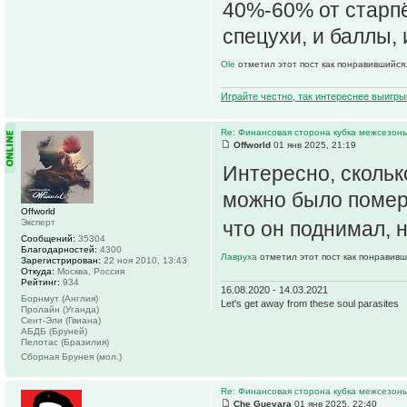
40%-60% от старп
спецухи, и баллы, 
Ole
отметил этот пост как понравившийся
Играйте честно, так интереснее выигры
Re: Финансовая сторона кубка межсезонь
Offworld
01 янв 2025, 21:19
Интересно, скольк
можно было померя
Offworld
Эксперт
что он поднимал, 
Сообщений:
35304
Благодарностей:
4300
Лавруха
отметил этот пост как понравивш
Зарегистрирован:
22 ноя 2010, 13:43
Откуда:
Москва, Россия
Рейтинг:
934
16.08.2020 - 14.03.2021
Борнмут (Англия)
Let's get away from these soul parasites
Пролайн (Уганда)
Сент-Эли (Гвиана)
АБДБ (Бруней)
Пелотас (Бразилия)
Сборная Брунея (мол.)
Re: Финансовая сторона кубка межсезонь
Che Guevara
01 янв 2025, 22:40