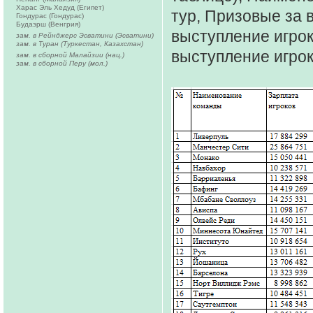
Харас Эль Хедуд (Египет)
тур, Призовые за
Гондурас (Гондурас)
Будаэрш (Венгрия)
выступление игрок
зам. в Рейнджерс Эсватини (Эсватини)
зам. в Туран (Туркестан, Казахстан)
выступление игрок
зам. в сборной Малайзии (нац.)
зам. в сборной Перу (мол.)