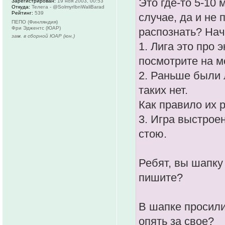
Это где-то 5-10
Зарегистрирован:
19 ноя 2003, 00:53
Откуда:
Телега - @SolmyrIbnWaliBarad
Рейтинг:
539
случае, да и не
ПЕПО (Финляндия)
Фри Эджентс (ЮАР)
распознать? Нач
зам. в сборной ЮАР (юн.)
1. Лига это про 
посмотрите на м
2. Раньше были 
таких нет.
Как правило их 
3. Игра выстрое
стою.
Ребят, вы шапку
пишите?
В шапке просили
опять за свое?