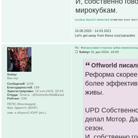
И, собственно гов
мирокубкам.
nuclear launch detected
отметил этот пост
16.08.2020 - 14.03.2021
Let's get away from these soul parasites
Re: Финансовая сторона кубка межсезонь
Solmyr
31 дек 2024, 16:05
Offworld писал(
Реформа скорее 
Solmyr
Мастер
более эффектив
Сообщений:
1159
Благодарностей:
169
живы.
Зарегистрирован:
19 ноя 2003, 00:53
Откуда:
Телега - @SolmyrIbnWaliBarad
Рейтинг:
539
ПЕПО (Финляндия)
Фри Эджентс (ЮАР)
UPD Собственно,
зам. в сборной ЮАР (юн.)
делал Мотор. Да
сезон.
И, собственно г