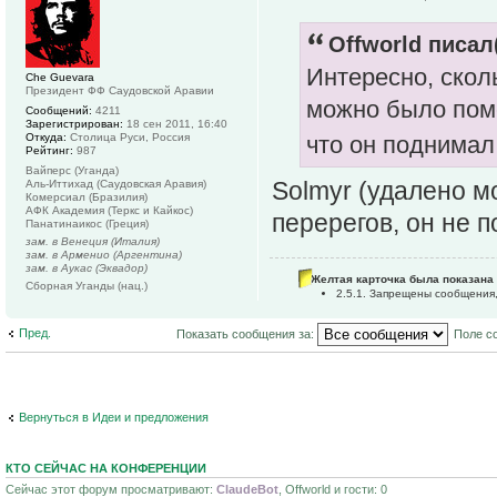
Offworld писал(
Интересно, скол
Che Guevara
Президент ФФ Саудовской Аравии
можно было поме
Сообщений:
4211
Зарегистрирован:
18 сен 2011, 16:40
Откуда:
Столица Руси, Россия
что он поднимал
Рейтинг:
987
Вайперс (Уганда)
Solmyr (удалено м
Аль-Иттихад (Саудовская Аравия)
Комерсиал (Бразилия)
АФК Академия (Теркс и Кайкос)
перерегов, он не п
Панатинаикос (Греция)
зам. в Венеция (Италия)
зам. в Арменио (Аргентина)
зам. в Аукас (Эквадор)
Желтая карточка была показана 
Сборная Уганды (нац.)
2.5.1. Запрещены сообщения
Пред.
Показать сообщения за:
Поле с
Вернуться в Идеи и предложения
КТО СЕЙЧАС НА КОНФЕРЕНЦИИ
Сейчас этот форум просматривают:
ClaudeBot
, Offworld и гости: 0