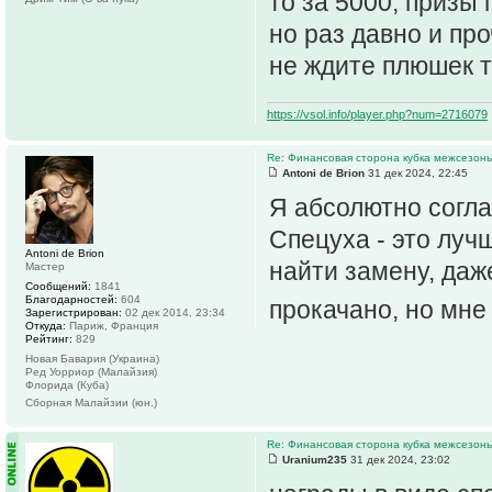
то за 5000, призы
но раз давно и про
не ждите плюшек т
https://vsol.info/player.php?num=2716079
Re: Финансовая сторона кубка межсезонь
Antoni de Brion
31 дек 2024, 22:45
Я абсолютно согла
Спецуха - это луч
Antoni de Brion
найти замену, даж
Мастер
Сообщений:
1841
Благодарностей:
604
прокачано, но мне
Зарегистрирован:
02 дек 2014, 23:34
Откуда:
Париж, Франция
Рейтинг:
829
Новая Бавария (Украина)
Ред Уорриор (Малайзия)
Флорида (Куба)
Сборная Малайзии (юн.)
Re: Финансовая сторона кубка межсезонь
Uranium235
31 дек 2024, 23:02