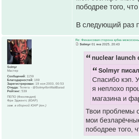
пободрее того, чт
В следующий раз 
Re: Финансовая сторона кубка межсезонь
Solmyr
01 янв 2025, 20:43
nuclear launch 
Solmyr
Solmyr писал
Мастер
Сообщений:
1159
Спасибо кэп. 
Благодарностей:
169
Зарегистрирован:
19 ноя 2003, 00:53
я неплохо про
Откуда:
Телега - @SolmyrIbnWaliBarad
Рейтинг:
539
магазина и фа
ПЕПО (Финляндия)
Фри Эджентс (ЮАР)
зам. в сборной ЮАР (юн.)
Твои проблемы с
мои безларёчные
пободрее того, 