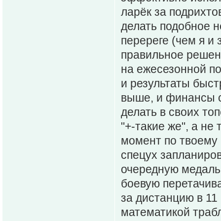
ларёк за подрихто
делать подобное н
перереге (чем я и
правильное решени
на ежесезонной по
и результаты быст
выше, и финансы с
делать в своих то
"+-такие же", а не
момент по твоему 
спецух запланиров
очередную медальк
боевую перетачиват
за дистанцию в 11
математикой трабл