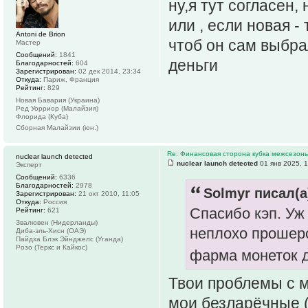
ну,я тут согласен,
или , если новая -
Antoni de Brion
чтоб он сам выбра
Мастер
Сообщений:
1841
деньги
Благодарностей:
604
Зарегистрирован:
02 дек 2014, 23:34
Откуда:
Париж, Франция
Рейтинг:
829
Новая Бавария (Украина)
Ред Уорриор (Малайзия)
Флорида (Куба)
Сборная Малайзии (юн.)
Re: Финансовая сторона кубка межсезонь
nuclear launch detected
nuclear launch detected
01 янв 2025, 
Эксперт
Сообщений:
6336
Благодарностей:
2978
Solmyr писал(а
Зарегистрирован:
21 окт 2010, 11:05
Откуда:
Россия
Спасибо кэп. Уж
Рейтинг:
621
Звалювен (Нидерланды)
неплохо прошерс
Диба-эль-Хисн (ОАЭ)
Пайдха Блэк Эйнджелс (Уганда)
Розо (Теркс и Кайкос)
фарма монеток д
Твои проблемы с м
мои безларёчные 