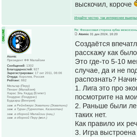
выскочил, короче
Играйте честно, так интереснее выигры
Re: Финансовая сторона кубка межсезонь
Atomic
31 дек 2024, 16:20
Создаётся впечатл
расскажу как было 
Atomic
Это где-то 5-10 м
Президент ФФ Малайзии
Сообщений:
1302
случае, да и не п
Благодарностей:
927
Зарегистрирован:
17 окт 2011, 06:06
Откуда:
Королев, Россия
распознать? Начин
Рейтинг:
662
Мельгар (Перу)
1. Лига это про эк
Пенанг (Малайзия)
Харас Эль Хедуд (Египет)
посмотрите на мо
Гондурас (Гондурас)
Будаэрш (Венгрия)
2. Раньше были ле
зам. в Рейнджерс Эсватини (Эсватини)
зам. в Туран (Туркестан, Казахстан)
таких нет.
зам. в сборной Малайзии (нац.)
зам. в сборной Перу (мол.)
Как правило их ре
3. Игра выстроена