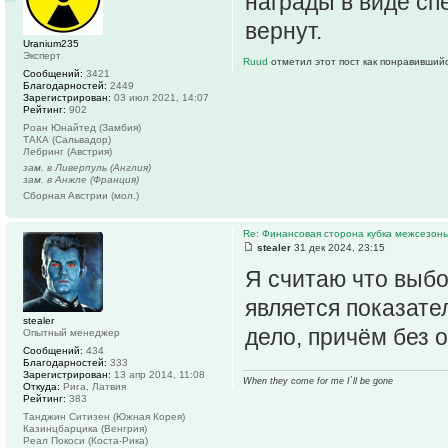
награды в виде спе
вернут.
Uranium235
Эксперт
Ruud
отметил этот пост как понравившийс
Сообщений:
3421
Благодарностей:
2449
Зарегистрирован:
03 июл 2021, 14:07
Рейтинг:
902
Роан Юнайтед (Замбия)
ТАКА (Сальвадор)
Лебринг (Австрия)
зам. в Ливерпуль (Англия)
зам. в Анжле (Франция)
Сборная Австрии (мол.)
Re: Финансовая сторона кубка межсезонь
stealer
31 дек 2024, 23:15
Я считаю что выбо
является показател
stealer
дело, причём без 
Опытный менеджер
Сообщений:
434
Благодарностей:
333
Зарегистрирован:
13 апр 2014, 11:08
When they come for me I`ll be gone
Откуда:
Рига, Латвия
Рейтинг:
383
Танджин Ситизен (Южная Корея)
Казинцбарцика (Венгрия)
Реал Покоси (Коста-Рика)