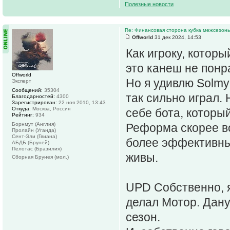
Полезные новости
Re: Финансовая сторона кубка межсезонь
Offworld
31 дек 2024, 14:53
Как игроку, котор
это канеш не понр
Offworld
Но я удивлю Solmy
Эксперт
Сообщений:
35304
так сильно играл.
Благодарностей:
4300
Зарегистрирован:
22 ноя 2010, 13:43
Откуда:
Москва, Россия
себе бота, который
Рейтинг:
934
Борнмут (Англия)
Реформа скорее во
Пролайн (Уганда)
Сент-Эли (Гвиана)
более эффективны
АБДБ (Бруней)
Пелотас (Бразилия)
живы.
Сборная Брунея (мол.)
UPD Собственно, я
делал Мотор. Дану
сезон.