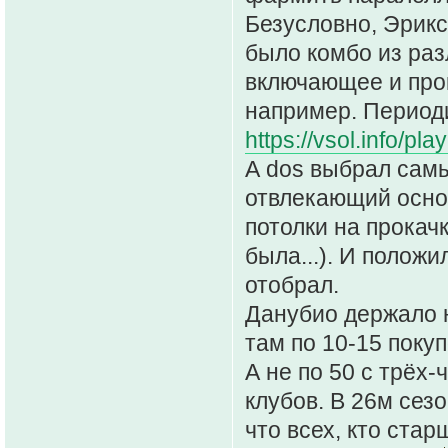
Безусловно, Эрикс
было комбо из ра
включающее и прок
например. Период
https://vsol.info/
А dos выбрал сам
отвлекающий основ
потолки на прокачк
была...). И положи
отобрал.
Данубио держало ю
там по 10-15 покупо
А не по 50 с трёх
клубов. В 26м сез
что всех, кто ста