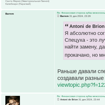
Санта Мария (Экваториальная Гвинея)
Капибиари (Парагвай)
Re: Финансовая сторона кубка межсезонь
Barrem
Barrem
31 дек 2024, 23:26
Antoni de Brion
Я абсолютно сог
Спецуха - это л
найти замену, да
прокачано, но м
Раньше давали сп
создавали разные
viewtopic.php?f=1
Re: Финансовая сторона кубка межсезонь
Antoni de Brion
31 дек 2024, 23:44