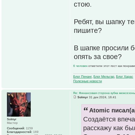
стою.
Ребят, вы шапку те
пишите?
В шапке просили б
опять за свое?
6 человек
отметили этот пост как понрав
Блог Пенанг
,
Блог Мельгар
,
Блог Харас
Полезные новости
Re: Финансовая сторона кубка межсезонь
Solmyr
31 дек 2024, 16:41
Atomic писал(а
Создаётся впеча
Solmyr
Мастер
расскажу как был
Сообщений:
1159
Благодарностей:
169