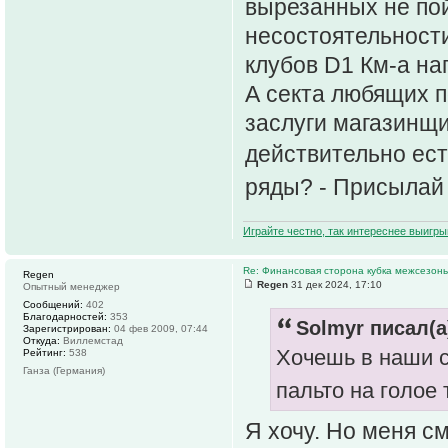
вырезанных не пой
несостоятельности
клубов D1 Км-а на
А секта любящих п
заслуги магазинщи
действительно ест
ряды? - Присылай 
Играйте честно, так интереснее выигры
Re: Финансовая сторона кубка межсезонь
Regen
Regen
31 дек 2024, 17:10
Опытный менеджер
Сообщений:
402
Благодарностей:
353
Solmyr писал(а
Зарегистрирован:
04 фев 2009, 07:44
Откуда:
Виллемстад
Хочешь в наши 
Рейтинг:
538
Ганза (Германия)
пальто на голое 
Я хочу. Но меня с