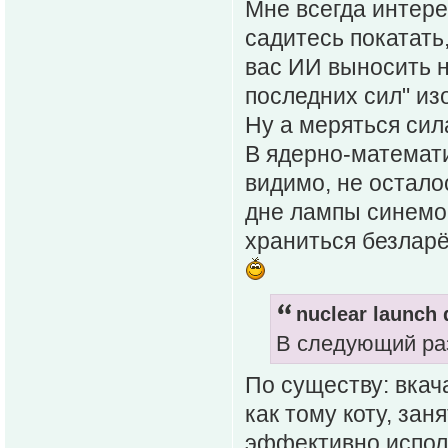
Мне всегда интере
садитесь покатать
вас ИИ выносить не
последних сил" и
Ну а меряться сил
В ядерно-математи
видимо, не остало
дне лампы синемо
храниться безлар
nuclear launch 
В следующий раз
По существу: вкача
как тому коту, зан
эффективно испол