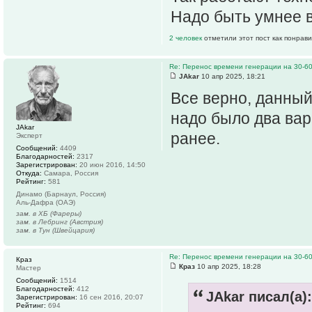
Надо быть умнее 
2 человек
отметили этот пост как понрав
Re: Перенос времени генерации на 30-6
JAkar
10 апр 2025, 18:21
Все верно, данный
надо было два вар
JAkar
ранее.
Эксперт
Сообщений:
4409
Благодарностей:
2317
Зарегистрирован:
20 июн 2016, 14:50
Откуда:
Самара, Россия
Рейтинг:
581
Динамо (Барнаул, Россия)
Аль-Дафра (ОАЭ)
зам. в ХБ (Фареры)
зам. в Лебринг (Австрия)
зам. в Тун (Швейцария)
Re: Перенос времени генерации на 30-6
Краз
Краз
10 апр 2025, 18:28
Мастер
Сообщений:
1514
Благодарностей:
412
JAkar писал(а):
Зарегистрирован:
16 сен 2016, 20:07
Рейтинг:
694