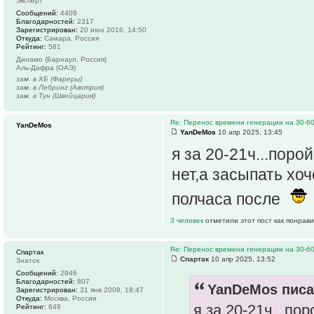
Эксперт
Сообщений:
4409
Благодарностей:
2317
Зарегистрирован:
20 июн 2016, 14:50
Откуда:
Самара, Россия
Рейтинг:
581
Динамо (Барнаул, Россия)
Аль-Дафра (ОАЭ)
зам. в ХБ (Фареры)
зам. в Лебринг (Австрия)
зам. в Тун (Швейцария)
Re: Перенос времени генерации на 30-6
YanDeMos
YanDeMos
10 апр 2025, 13:45
я за 20-21ч...поро
нет,а засыпать хо
полчаса после
3 человек
отметили этот пост как понрав
Re: Перенос времени генерации на 30-6
Спартак
Спартак
10 апр 2025, 13:52
Знаток
Сообщений:
2946
Благодарностей:
807
YanDeMos писа
Зарегистрирован:
31 янв 2008, 18:47
Откуда:
Москва, Россия
я за 20-21ч...по
Рейтинг:
649