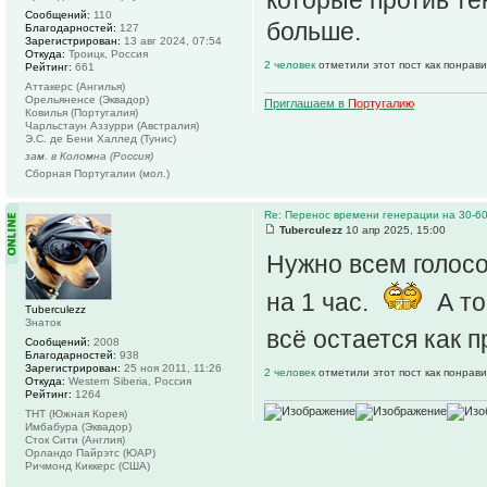
Сообщений:
110
больше.
Благодарностей:
127
Зарегистрирован:
13 авг 2024, 07:54
Откуда:
Троицк, Россия
2 человек
отметили этот пост как понрав
Рейтинг:
661
Аттакерс (Ангилья)
Орельяненсе (Эквадор)
Приглашаем в
Португалию
Ковилья (Португалия)
Чарльстаун Аззурри (Австралия)
Э.С. де Бени Халлед (Тунис)
зам. в Коломна (Россия)
Сборная Португалии (мол.)
Re: Перенос времени генерации на 30-6
Tuberculezz
10 апр 2025, 15:00
Нужно всем голосо
на 1 час.
А то
Tuberculezz
Знаток
всё остается как п
Сообщений:
2008
Благодарностей:
938
Зарегистрирован:
25 ноя 2011, 11:26
2 человек
отметили этот пост как понрав
Откуда:
Western Siberia, Россия
Рейтинг:
1264
ТНТ (Южная Корея)
Имбабура (Эквадор)
Сток Сити (Англия)
Орландо Пайрэтс (ЮАР)
Ричмонд Киккерс (США)