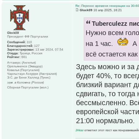
Re: Перенос времени генерации на 30-6
Glock09
10 апр 2025, 16:21
Tuberculezz пис
Нужно всем голо
Glock09
Президент ФФ Португалии
на 1 час.
А 
Сообщений:
110
Благодарностей:
127
Зарегистрирован:
13 авг 2024, 07:54
всё остается как
Откуда:
Троицк, Россия
Рейтинг:
661
Аттакерс (Ангилья)
Здесь можно и за д
Орельяненсе (Эквадор)
Ковилья (Португалия)
будет 40%, то все
Чарльстаун Аззурри (Австралия)
Э.С. де Бени Халлед (Тунис)
зам. в Коломна (Россия)
близкий вариант дл
Сборная Португалии (мол.)
сдвигать, то тогда
бессмысленно. Вс
европейской части,
21:00 нормально.
JAkar
отметил этот пост как понравивший