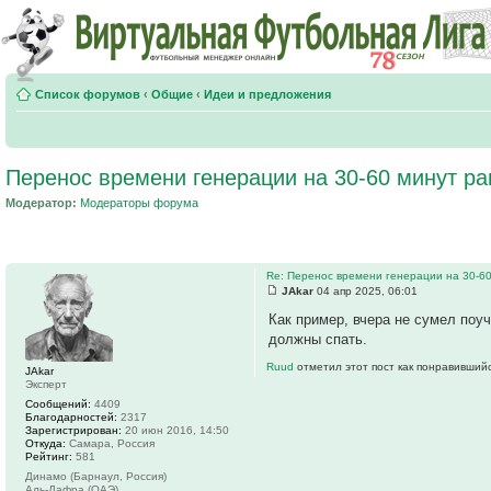
Список форумов
‹
Общие
‹
Идеи и предложения
Перенос времени генерации на 30-60 минут ра
Модератор:
Модераторы форума
Re: Перенос времени генерации на 30-6
JAkar
04 апр 2025, 06:01
Как пример, вчера не сумел поу
должны спать.
Ruud
отметил этот пост как понравившийс
JAkar
Эксперт
Сообщений:
4409
Благодарностей:
2317
Зарегистрирован:
20 июн 2016, 14:50
Откуда:
Самара, Россия
Рейтинг:
581
Динамо (Барнаул, Россия)
Аль-Дафра (ОАЭ)