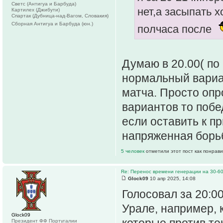
Светс (Антигуа и Барбуда)
нет,а засыпать х
Картилех (Джибути)
Спартак (Дубница-над-Вагом, Словакия)
Сборная Антигуа и Барбуда (юн.)
полчаса после
Думаю в 20.00( п
нормальный вариа
матча. Просто опр
вариантов то побе
если оставить к п
напряженная борь
5 человек
отметили этот пост как понрав
Re: Перенос времени генерации на 30-6
Glock09
10 апр 2025, 14:08
Голосовал за 20:00
Урале, например, к
Glock09
которые против те
Президент ФФ Португалии