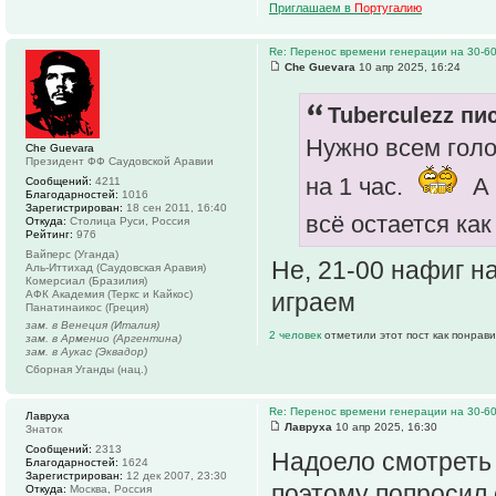
Приглашаем в
Португалию
Re: Перенос времени генерации на 30-6
Che Guevara
10 апр 2025, 16:24
Tuberculezz пис
Нужно всем голо
Che Guevara
Президент ФФ Саудовской Аравии
на 1 час.
А 
Сообщений:
4211
Благодарностей:
1016
Зарегистрирован:
18 сен 2011, 16:40
всё остается как
Откуда:
Столица Руси, Россия
Рейтинг:
976
Вайперс (Уганда)
Не, 21-00 нафиг на
Аль-Иттихад (Саудовская Аравия)
Комерсиал (Бразилия)
играем
АФК Академия (Теркс и Кайкос)
Панатинаикос (Греция)
зам. в Венеция (Италия)
2 человек
отметили этот пост как понрав
зам. в Арменио (Аргентина)
зам. в Аукас (Эквадор)
Сборная Уганды (нац.)
Re: Перенос времени генерации на 30-6
Лавруха
Лавруха
10 апр 2025, 16:30
Знаток
Сообщений:
2313
Надоело смотреть 
Благодарностей:
1624
Зарегистрирован:
12 дек 2007, 23:30
поэтому попросил 
Откуда:
Москва, Россия