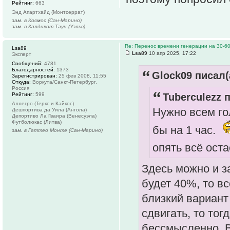
Рейтинг:
663
Энд Апартхайд (Монтсеррат)
зам. в Космос (Сан-Марино)
зам. в Калдикот Таун (Уэльс)
Re: Перенос времени генерации на 30-6
Lsa89
Lsa89
10 апр 2025, 17:22
Эксперт
Сообщений:
4781
Благодарностей:
1373
Glock09 писал(
Зарегистрирован:
25 фев 2008, 11:55
Откуда:
Воркута/Санкт-Петербург,
Россия
Tuberculezz п
Рейтинг:
599
Аллегро (Теркс и Кайкос)
Нужно всем го
Дешпортива да Уила (Ангола)
Депортиво Ла Гваира (Венесуэла)
Футболюкас (Литва)
бы на 1 час.
зам. в Гаттео Монте (Сан-Марино)
опять всё оста
Здесь можно и за
будет 40%, то в
близкий вариант 
сдвигать, то тог
бессмысленно. 