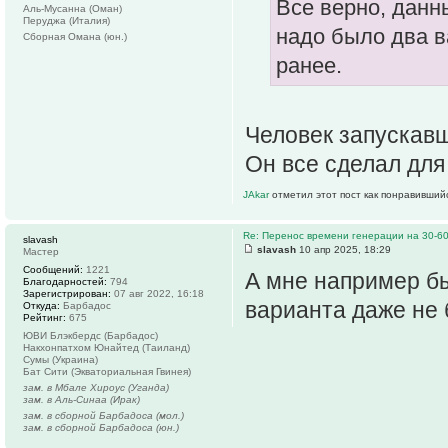
Все верно, данн
Аль-Мусанна (Оман)
Перуджа (Италия)
надо было два в
Сборная Омана (юн.)
ранее.
Человек запускав
Он все сделал для
JAkar
отметил этот пост как понравивший
Re: Перенос времени генерации на 30-6
slavash
slavash
10 апр 2025, 18:29
Мастер
Сообщений:
1221
А мне например бы
Благодарностей:
794
Зарегистрирован:
07 авг 2022, 16:18
варианта даже не 
Откуда:
Барбадос
Рейтинг:
675
ЮВИ Блэкбердс (Барбадос)
Накхонпатхом Юнайтед (Таиланд)
Сумы (Украина)
Бат Сити (Экваториальная Гвинея)
зам. в Мбале Хироус (Уганда)
зам. в Аль-Синаа (Ирак)
зам. в сборной Барбадоса (мол.)
зам. в сборной Барбадоса (юн.)