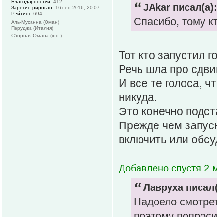
Благодарностей:
412
JAkar писал(а):
Зарегистрирован:
16 сен 2016, 20:07
Рейтинг:
694
Спасибо, тому к
Аль-Мусанна (Оман)
Перуджа (Италия)
Сборная Омана (юн.)
Тот кто запустил г
Речь шла про сдвиг
И все те голоса, чт
никуда.
Это конечно подст
Прежде чем запуск
включить или обсу
Добавлено спустя 2 
Лавруха писал(
Надоело смотрет
поэтому попроси