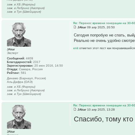
зам. в ХБ (Фареры)
зам. в Лебринг (Австрия)
зам. в Тун (Швейцария)
Re: Перенос времени генерации на 30-6
JAkar
09 апр 2025, 20:50
Сегодня попробую не спать, вый
Реально не очень удобно смотре
enit
отметил этот пост как понравившийся
JAkar
Эксперт
Сообщений:
4409
Благодарностей:
2317
Зарегистрирован:
20 июн 2016, 14:50
Откуда:
Самара, Россия
Рейтинг:
581
Динамо (Барнаул, Россия)
Аль-Дафра (ОАЭ)
зам. в ХБ (Фареры)
зам. в Лебринг (Австрия)
зам. в Тун (Швейцария)
Re: Перенос времени генерации на 30-6
JAkar
10 апр 2025, 13:28
Спасибо, тому кто
JAkar