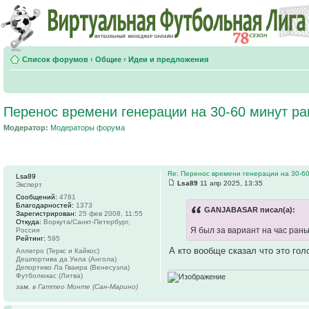
Список форумов
‹
Общие
‹
Идеи и предложения
Перенос времени генерации на 30-60 минут ра
Модератор:
Модераторы форума
Re: Перенос времени генерации на 30-6
Lsa89
Lsa89
11 апр 2025, 13:35
Эксперт
Сообщений:
4781
Благодарностей:
1373
GANJABASAR писал(а):
Зарегистрирован:
25 фев 2008, 11:55
Откуда:
Воркута/Санкт-Петербург,
Я был за вариант на час ран
Россия
Рейтинг:
595
А кто вообще сказал что это гол
Аллегро (Теркс и Кайкос)
Дешпортива да Уила (Ангола)
Депортиво Ла Гваира (Венесуэла)
Футболюкас (Литва)
зам. в Гаттео Монте (Сан-Марино)