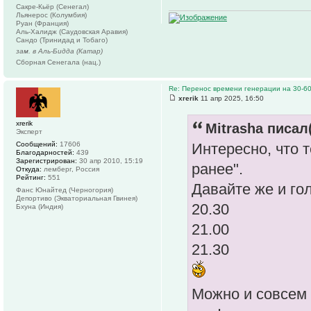
Сакре-Кьёр (Сенегал)
Льянерос (Колумбия)
Руан (Франция)
Аль-Халидж (Саудовская Аравия)
Сандо (Тринидад и Тобаго)
зам. в Аль-Бидда (Катар)
Сборная Сенегала (нац.)
Re: Перенос времени генерации на 30-6
xrerik
11 апр 2025, 16:50
xrerik
Mitrasha писал(
Эксперт
Сообщений:
17606
Интересно, что т
Благодарностей:
439
Зарегистрирован:
30 апр 2010, 15:19
ранее".
Откуда:
лемберг, Россия
Рейтинг:
551
Давайте же и го
Фанс Юнайтед (Черногория)
Депортиво (Экваториальная Гвинея)
20.30
Бхуна (Индия)
21.00
21.30
Можно и совсем д