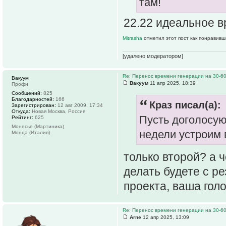
там!
22.22 идеальное в
Mitrasha
отметил этот пост как понравивш
[удалено модератором]
Re: Перенос времени генерации на 30-6
Вакуум
Вакуум
11 апр 2025, 18:39
Профи
Сообщений:
825
Благодарностей:
166
Краз писал(а):
Зарегистрирован:
12 авг 2009, 17:34
Откуда:
Новая Москва, Россия
Пусть доголосую
Рейтинг:
625
Монесье (Мартиника)
недели устроим 
Монца (Италия)
только второй? а 
делать будете с р
проекта, ваша го
Re: Перенос времени генерации на 30-6
Arne
12 апр 2025, 13:09