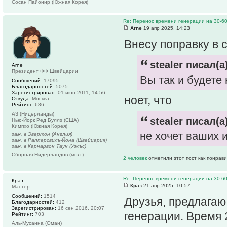
Сосан Пайонир (Южная Корея)
Re: Перенос времени генерации на 30-6
Arne
19 апр 2025, 14:23
Внесу поправку в 
stealer писал(а
Arne
Президент ФФ Швейцарии
Вы так и будете 
Сообщений:
17095
Благодарностей:
5075
Зарегистрирован:
01 июн 2011, 14:56
ноет, что
Откуда:
Москва
Рейтинг:
686
АЗ (Нидерланды)
stealer писал(а
Нью-Йорк Ред Буллз (США)
Кимпхо (Южная Корея)
не хочет ваших 
зам. в Эвертон (Англия)
зам. в Рапперсвиль-Йона (Швейцария)
зам. в Карнарвон Таун (Уэльс)
Сборная Нидерландов (мол.)
2 человек
отметили этот пост как понрав
Re: Перенос времени генерации на 30-6
Краз
Краз
21 апр 2025, 10:57
Мастер
Сообщений:
1514
Друзья, предлагаю
Благодарностей:
412
Зарегистрирован:
16 сен 2016, 20:07
генерации. Время 
Рейтинг:
703
Аль-Мусанна (Оман)