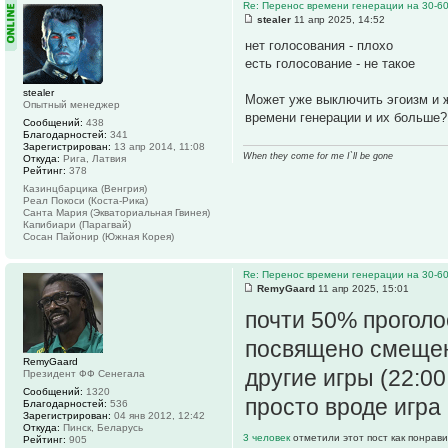
Re: Перенос времени генерации на 30-6
stealer
11 апр 2025, 14:52
нет голосования - плохо
есть голосование - не такое
stealer
Может уже выключить эгоизм и ж
Опытный менеджер
времени генерации и их больше?
Сообщений:
438
Благодарностей:
341
Зарегистрирован:
13 апр 2014, 11:08
When they come for me I`ll be gone
Откуда:
Рига, Латвия
Рейтинг:
378
Казинцбарцика (Венгрия)
Реал Покоси (Коста-Рика)
Санта Мария (Экваториальная Гвинея)
Капибиари (Парагвай)
Сосан Пайонир (Южная Корея)
Re: Перенос времени генерации на 30-6
RemyGaard
11 апр 2025, 15:01
почти 50% проголо
посвящено смещени
RemyGaard
другие игры (22:00
Президент ФФ Сенегала
Сообщений:
1320
просто вроде игра 
Благодарностей:
536
Зарегистрирован:
04 янв 2012, 12:42
Откуда:
Пинск, Беларусь
3 человек
отметили этот пост как понрав
Рейтинг:
905