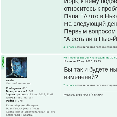
Йорк, к нему подб
относитесь к про
Папа: "А что в Нь
На следующий день
Первым вопросом п
"А есть ли в Нью-
4 человек
отметили этот пост как понрав
Re: Перенос времени генерации на 30-6
stealer
17 апр 2025, 23:23
Вы так и будете ны
изменений?
stealer
Опытный менеджер
2 человек
отметили этот пост как понрав
Сообщений:
438
Благодарностей:
341
Зарегистрирован:
13 апр 2014, 11:08
When they come for me I`ll be gone
Откуда:
Рига, Латвия
Рейтинг:
378
Казинцбарцика (Венгрия)
Реал Покоси (Коста-Рика)
Санта Мария (Экваториальная Гвинея)
Капибиари (Парагвай)