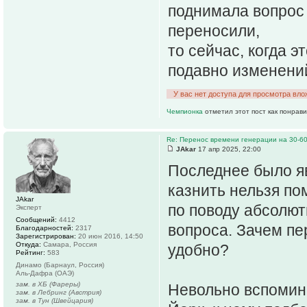
поднимала вопрос 
переносили,
то сейчас, когда э
подавно изменений
У вас нет доступа для просмотра вло
Чемпионка
отметил этот пост как понрав
Re: Перенос времени генерации на 30-6
JAkar
17 апр 2025, 22:00
Последнее было яв
казнить нельзя по
JAkar
по поводу абсолют
Эксперт
Сообщений:
4412
вопроса. Зачем пер
Благодарностей:
2317
Зарегистрирован:
20 июн 2016, 14:50
Откуда:
Самара, Россия
удобно?
Рейтинг:
583
Динамо (Барнаул, Россия)
Аль-Дафра (ОАЭ)
зам. в ХБ (Фареры)
Невольно вспомина
зам. в Лебринг (Австрия)
зам. в Тун (Швейцария)