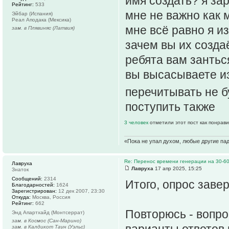
имя создать? я зар
Рейтинг:
533
мне не важно как 
Эйбар (Испания)
Реал Аподака (Мексика)
мне всё равно я и
зам. в Плявиняс (Латвия)
зачем вы их созда
ребята вам зантьс
вы высасываете из
перечитывать не б
поступить также
3 человек
отметили этот пост как понрав
«Пока не упал духом, любые другие па
Re: Перенос времени генерации на 30-6
Лавруха
Лавруха
17 апр 2025, 15:25
Знаток
Сообщений:
2314
Итого, опрос заве
Благодарностей:
1624
Зарегистрирован:
12 дек 2007, 23:30
Откуда:
Москва, Россия
Рейтинг:
662
Повторюсь - вопро
Энд Апартхайд (Монтсеррат)
зам. в Космос (Сан-Марино)
варианты ответов п
зам. в Калдикот Таун (Уэльс)