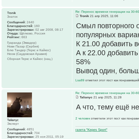
Re: Перенос времени генерации на 30-6
Tronik
Tronik
21 апр 2025, 11:06
Знаток
Сообщений:
2440
Смыл повторного о
Благодарностей:
160
Зарегистрирован:
02 авг 2008, 08:17
популярных вариан
Откуда:
Щёлково, Россия
Рейтинг:
663
К 21.00 добавить 
Гуаранда (Эквадор)
Нови Пазар (Сербия)
Блю Тандер (Теркс и Кайкос)
А к 22.00 добавит
Неом (Саудовская Аравия)
Сборная Теркс и Кайкос (нац.)
58%
Вывод один, боль
Lsa89
отметил этот пост как понравивший
Re: Перенос времени генерации на 30-6
Talianyc
21 апр 2025, 11:28
А что, тему ещё н
2 человек
отметили этот пост как понрав
Talianyc
Эксперт
Сообщений:
4851
газета "Kepes Sport"
Благодарностей:
704
Зарегистрирован:
25 ноя 2011, 05:19