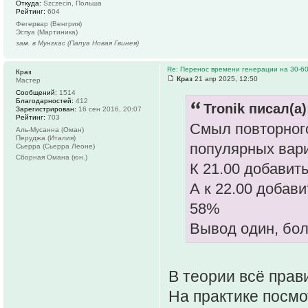
Откуда:
Szczecin, Польша
Рейтинг:
604
Фегервар (Венгрия)
Эспуа (Мартиника)
зам. в Мунгкас (Папуа Новая Гвинея)
Re: Перенос времени генерации на 30-6
Краз
Краз
21 апр 2025, 12:50
Мастер
Сообщений:
1514
Благодарностей:
412
Tronik писал(а)
Зарегистрирован:
16 сен 2016, 20:07
Рейтинг:
703
Смыл повторного
Аль-Мусанна (Оман)
Перуджа (Италия)
популярных вариа
Сьерра (Сьерра Леоне)
Сборная Омана (юн.)
К 21.00 добавит
А к 22.00 добав
58%
Вывод один, бо
В теории всё прав
На практике посмо