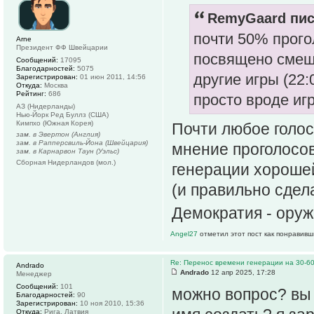
RemyGaard пис
почти 50% прого
Arne
Президент ФФ Швейцарии
посвящено смеще
Сообщений:
17095
Благодарностей:
5075
другие игры (22:
Зарегистрирован:
01 июн 2011, 14:56
Откуда:
Москва
Рейтинг:
686
просто вроде игр
АЗ (Нидерланды)
Нью-Йорк Ред Буллз (США)
Кимпхо (Южная Корея)
Почти любое голос
зам. в Эвертон (Англия)
зам. в Рапперсвиль-Йона (Швейцария)
мнение проголосо
зам. в Карнарвон Таун (Уэльс)
Сборная Нидерландов (мол.)
генерации хорошей
(и правильно сдел
Демократия - оруж
Angel27
отметил этот пост как понравивш
Re: Перенос времени генерации на 30-6
Andrado
Andrado
12 апр 2025, 17:28
Менеджер
Сообщений:
101
можно вопрос? вы 
Благодарностей:
90
Зарегистрирован:
10 ноя 2010, 15:36
Откуда:
Рига, Латвия