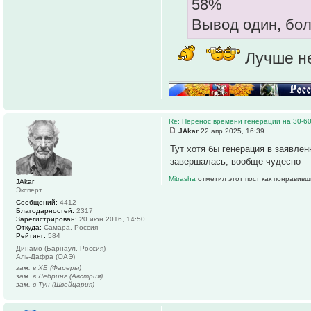
58%
Вывод один, бо
Лучше не
Re: Перенос времени генерации на 30-6
JAkar
22 апр 2025, 16:39
Тут хотя бы генерация в заявлен
завершалась, вообще чудесно
Mitrasha
отметил этот пост как понравивш
JAkar
Эксперт
Сообщений:
4412
Благодарностей:
2317
Зарегистрирован:
20 июн 2016, 14:50
Откуда:
Самара, Россия
Рейтинг:
584
Динамо (Барнаул, Россия)
Аль-Дафра (ОАЭ)
зам. в ХБ (Фареры)
зам. в Лебринг (Австрия)
зам. в Тун (Швейцария)