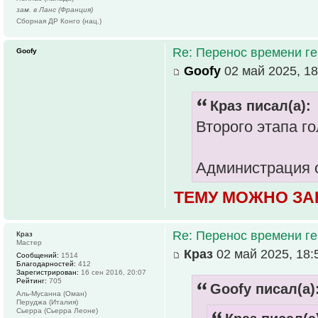
зам. в Ланс (Франция)
Сборная ДР Конго (нац.)
Re: Перенос времени ге
Goofy
Goofy
02 май 2025, 18
Краз писал(а):
Второго этапа го
Администрация о
ТЕМУ МОЖНО ЗА
Re: Перенос времени ге
Краз
Мастер
Краз
02 май 2025, 18:
Сообщений:
1514
Благодарностей:
412
Зарегистрирован:
16 сен 2016, 20:07
Рейтинг:
705
Goofy писал(а)
Аль-Мусанна (Оман)
Перуджа (Италия)
Сьерра (Сьерра Леоне)