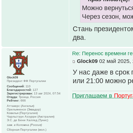
Можно вернуться
Через сезон, мож
Стань президентом
два.
Re: Перенос времени ге
Glock09
02 май 2025, 
У нас даже в срок 
Glock09
или 21:00 можно р
Президент ФФ Португалии
Сообщений:
110
Благодарностей:
127
Зарегистрирован:
13 авг 2024, 07:54
Приглашаем в
Порту
Откуда:
Троицк, Россия
Рейтинг:
666
Аттакерс (Ангилья)
Орельяненсе (Эквадор)
Ковилья (Португалия)
Чарльстаун Аззурри (Австралия)
Э.С. де Бени Халлед (Тунис)
зам. в Коломна (Россия)
Сборная Португалии (мол.)