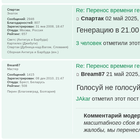
Re: Перенос времени ге
Спартак
Знаток
Спартак
02 май 2025,
Сообщений:
2946
Благодарностей:
807
Зарегистрирован:
31 янв 2008, 18:47
Генерацию в 21.00
Откуда:
Москва, Россия
Рейтинг:
657
Светс (Антигуа и Барбуда)
3 человек
отметили этот
Картилех (Джибути)
Спартак (Дубница-над-Вагом, Словакия)
Сборная Антигуа и Барбуда (юн.)
Re: Перенос времени ге
Bream87
Мастер
Bream87
21 май 2025,
Сообщений:
1415
Зарегистрирован:
08 дек 2010, 21:47
Откуда:
Брест, Беларусь
Голосуй не голосуй
Рейтинг:
508
Пирин (Благоевград, Болгария)
JAkar
отметил этот пост
Комментарий моде
масштабного сбоя в
жалобы, мы перенес