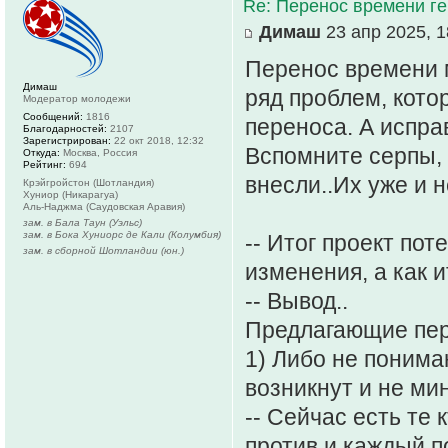
Re: Перенос времени ге
Димаш
23 апр 2025, 1
Перенос времени м
Димаш
ряд проблем, котор
Модератор молодежи
Сообщений:
1816
переноса. А исправ
Благодарностей:
2107
Зарегистрирован:
22 окт 2018, 12:32
Вспомните серпы,
Откуда:
Москва, Россия
Рейтинг:
694
внесли..Их уже и н
Крэйгройстон (Шотландия)
Хуниор (Никарагуа)
Аль-Наджма (Саудовская Аравия)
зам. в Бала Таун (Уэльс)
зам. в Бока Хуниорс де Кали (Колумбия)
-- Итог проект по
зам. в сборной Шотландии (юн.)
изменения, а как 
-- Вывод..
Предлагающие пер
1) Либо не понима
возникнут и не мин
-- Сейчас есть те к
против и каждый п