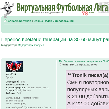
Список форумов
‹
Общие
‹
Идеи и предложения
Перенос времени генерации на 30-60 минут ра
Модератор:
Модераторы форума
Re: Перенос времени генерации на 30-6
vitus73dk
22 апр 2025, 16:06
Tronik писал(а)
vitus73dk
Профи
Смыл повторного
Сообщений:
887
Благодарностей:
3
Зарегистрирован:
11 янв 2011, 20:15
популярных вариа
Откуда:
Урай, Россия
Рейтинг:
541
К 21.00 добавит
Балканабад (Туркменистан)
Знамя (Россия)
А к 22.00 добав
Мускат (Либерия)
зам. в сборной Туркменистана (мол.)