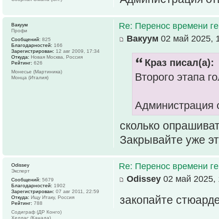
Re: Перенос времени ге
Вакуум
Профи
Вакуум
02 май 2025, 
Сообщений:
825
Благодарностей:
166
Зарегистрирован:
12 авг 2009, 17:34
Откуда:
Новая Москва, Россия
Краз писал(а):
Рейтинг:
626
Монесье (Мартиника)
Второго этапа го
Монца (Италия)
Администрация о
сколько опрашиват
Закрывайте уже эт
Re: Перенос времени ге
Odissey
Эксперт
Odissey
02 май 2025, 
Сообщений:
5679
Благодарностей:
1902
Зарегистрирован:
07 авг 2011, 22:59
закопайте стюард
Откуда:
Ищу Итаку, Россия
Рейтинг:
788
Содиграф (ДР Конго)
Хеллас (Канада)