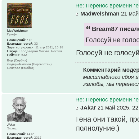
Re: Перенос времени ге
MadWelshman
21 май 
Bream87 писал(
MadWelshman
Профи
Голосуй не голос
Сообщений:
572
Благодарностей:
33
Зарегистрирован:
11 апр 2011, 15:18
Голосуй не голосуй
Откуда:
Город-герой Москва, Россия
Рейтинг:
532
Бор (Сербия)
Лидер-Чемпион (Кыргызстан)
Сентрал (Ямайка)
Комментарий моде
масштабного сбоя в
жалобы, мы перенес
Re: Перенос времени ге
JAkar
21 май 2025, 22
Гена они такой, п
JAkar
полнолуние;)
Эксперт
Сообщений:
4412
Благодарностей:
2317