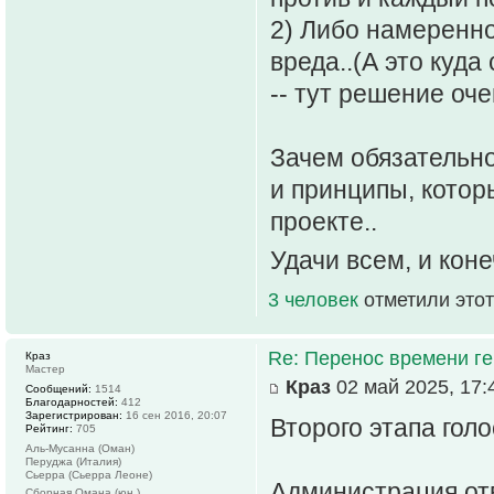
2) Либо намеренно
вреда..(А это куда
-- тут решение оче
Зачем обязательно
и принципы, котор
проекте..
Удачи всем, и коне
3 человек
отметили этот
Re: Перенос времени ге
Краз
Мастер
Краз
02 май 2025, 17:
Сообщений:
1514
Благодарностей:
412
Зарегистрирован:
16 сен 2016, 20:07
Второго этапа голо
Рейтинг:
705
Аль-Мусанна (Оман)
Перуджа (Италия)
Сьерра (Сьерра Леоне)
Администрация отв
Сборная Омана (юн.)