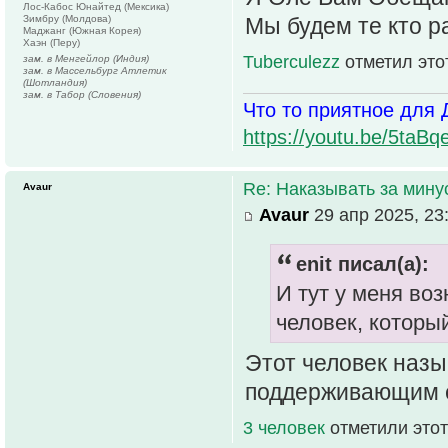
Лос-Кабос Юнайтед (Мексика)
Зимбру (Молдова)
Мы будем те кто р
Маджанг (Южная Корея)
Хаэн (Перу)
Tuberculezz
отметил это
зам. в Менгейлор (Индия)
зам. в Массельбург Атлетик
(Шотландия)
зам. в Табор (Словения)
Что то приятное для 
https://youtu.be/5t
Re: Наказывать за мин
Avaur
Avaur
29 апр 2025, 23
enit писал(а):
И тут у меня воз
человек, которы
Этот человек наз
поддерживающим ег
3 человек
отметили этот