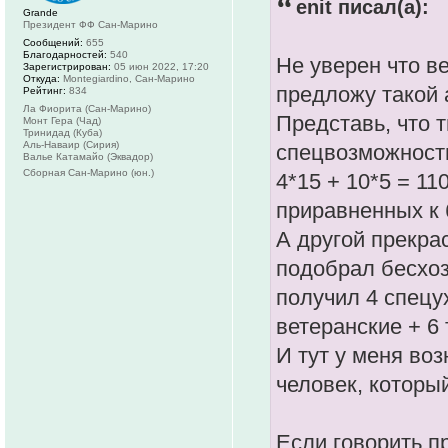
enit писал(а):
Grande
Президент ФФ Сан-Марино
Сообщений:
655
Благодарностей:
540
Не уверен что в
Зарегистрирован:
05 июн 2022, 17:20
Откуда:
Montegiardino, Сан-Марино
предложу такой 
Рейтинг:
834
Ла Фиорита (Сан-Марино)
Представь, что 
Монт Гера (Чад)
Тринидад (Куба)
Аль-Наваир (Сирия)
спецвозможности
Валье Катамайо (Эквадор)
Сборная Сан-Марино (юн.)
4*15 + 10*5 = 11
приравненных к 
А другой прекра
подобрал бесхоз
получил 4 спецух
ветеранские + 6 
И тут у меня воз
человек, которы
Если говорить п