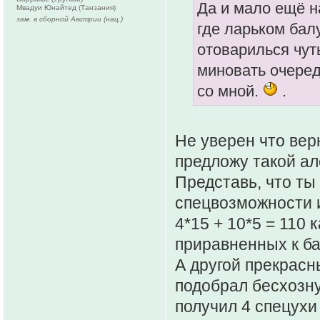
Да и мало ещё на
Мвадуи Юнайтед (Танзания)
зам. в сборной Австрии (нац.)
где ларьком балу
отоварилься чуть
миновать очеред
со мной.
.
Не уверен что вер
предложу такой ал
Представь, что ты
спецвозможности и
4*15 + 10*5 = 110 
приравненных к ба
А другой прекрасн
подобрал бесхозн
получил 4 спецухи 