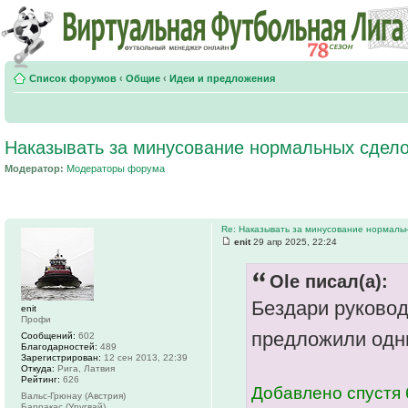
Список форумов
‹
Общие
‹
Идеи и предложения
Наказывать за минусование нормальных сдел
Модератор:
Модераторы форума
Re: Наказывать за минусование нормаль
enit
29 апр 2025, 22:24
Ole писал(а):
Бездари руковод
enit
Профи
предложили одн
Сообщений:
602
Благодарностей:
489
Зарегистрирован:
12 сен 2013, 22:39
Откуда:
Рига, Латвия
Рейтинг:
626
Добавлено спустя 
Вальс-Грюнау (Австрия)
Барракас (Уругвай)