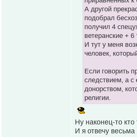
приравненных к 
А другой прекра
подобрал бесхоз
получил 4 спецух
ветеранские + 6 
И тут у меня воз
человек, которы
Если говорить п
следствием, а с
донорством, кот
религии.
Ну наконец-то кто
И я отвечу весьма 