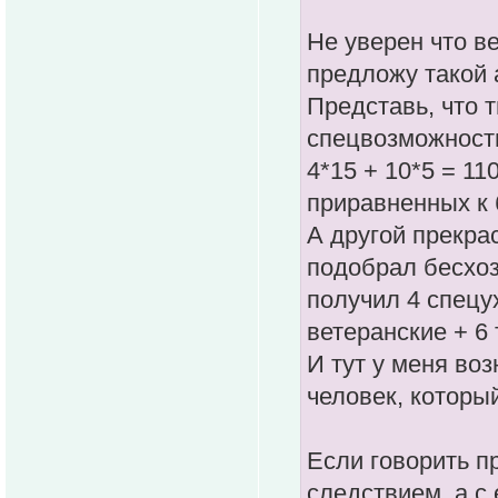
Не уверен что в
предложу такой 
Представь, что 
спецвозможности
4*15 + 10*5 = 11
приравненных к 
А другой прекра
подобрал бесхоз
получил 4 спецух
ветеранские + 6 
И тут у меня воз
человек, которы
Если говорить п
следствием, а с