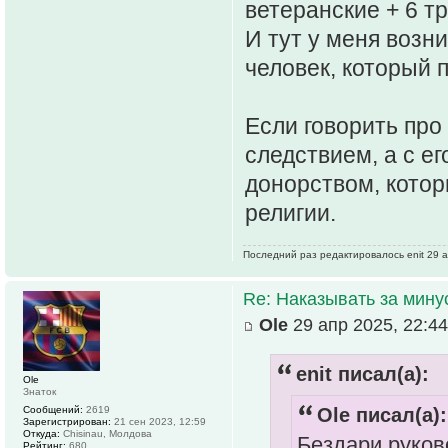
ветеранские + 6 т
И тут у меня возн
человек, который 
Если говорить про
следствием, а с е
донорством, котор
религии.
Последний раз редактировалось enit 29 а
Re: Наказывать за мин
Ole
29 апр 2025, 22:44
enit писал(а):
Ole
Знаток
Сообщений:
2619
Ole писал(а):
Зарегистрирован:
21 сен 2023, 12:59
Откуда:
Chisinau, Молдова
Бездари руков
Рейтинг:
680