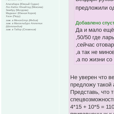
Альтабара (Южный Судан)
предложили о
Лос-Кабос Юнайтед (Мексика)
Зимбру (Молдова)
Маджанг (Южная Корея)
Хаэн (Перу)
зам. в Менгейлор (Индия)
Добавлено спуст
зам. в Массельбург Атлетик
(Шотландия)
Да и мало ещё
зам. в Табор (Словения)
,50/50 где лар
,сейчас отова
,а так не мин
,а по жизни со
Не уверен что в
предложу такой 
Представь, что 
спецвозможности
4*15 + 10*5 = 11