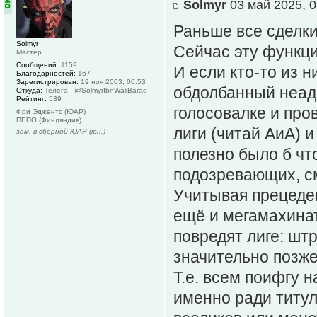
Solmyr
03 май 2025, 0
Раньше все сделки
Solmyr
Сейчас эту функци
Мастер
Сообщений:
1159
И если кто-то из н
Благодарностей:
167
Зарегистрирован:
19 ноя 2003, 00:53
обдолбанный неаде
Откуда:
Телега - @SolmyrIbnWaliBarad
Рейтинг:
539
голосовалке и пр
Фри Эджентс (ЮАР)
ПЕПО (Финляндия)
лиги (читай АиА) и
зам. в сборной ЮАР (юн.)
полезно было б ч
подозревающих, с
Учитывая прецеден
ещё и мегамахинат
повредят лиге: шт
значительно позже
Т.е. всем поифгу 
именно ради титул