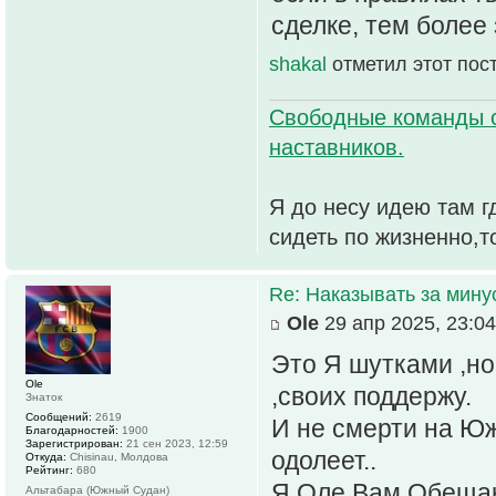
сделке, тем более
shakal
отметил этот пос
Свободные команды 
наставников.
Я до несу идею там г
сидеть по жизненно,т
Re: Наказывать за мин
Ole
29 апр 2025, 23:04
Это Я шутками ,но
Ole
,своих поддержу.
Знаток
Сообщений:
2619
И не смерти на Юж
Благодарностей:
1900
Зарегистрирован:
21 сен 2023, 12:59
одолеет..
Откуда:
Chisinau, Молдова
Рейтинг:
680
Я Оле Вам Обещаю
Альтабара (Южный Судан)