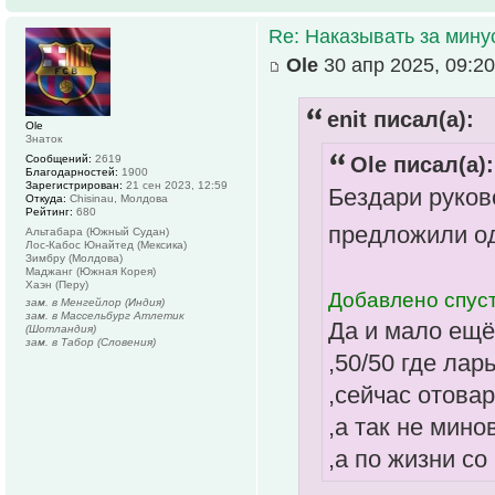
Re: Наказывать за мин
Ole
30 апр 2025, 09:20
enit писал(а):
Ole
Знаток
Сообщений:
2619
Ole писал(а):
Благодарностей:
1900
Зарегистрирован:
21 сен 2023, 12:59
Бездари руков
Откуда:
Chisinau, Молдова
Рейтинг:
680
предложили о
Альтабара (Южный Судан)
Лос-Кабос Юнайтед (Мексика)
Зимбру (Молдова)
Маджанг (Южная Корея)
Хаэн (Перу)
Добавлено спуст
зам. в Менгейлор (Индия)
зам. в Массельбург Атлетик
Да и мало ещё
(Шотландия)
зам. в Табор (Словения)
,50/50 где лар
,сейчас отова
,а так не мин
,а по жизни со