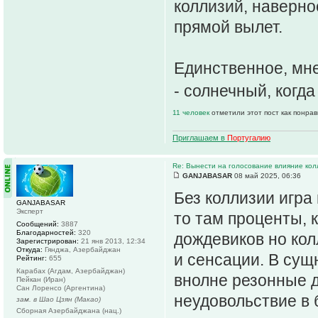
коллизий, наверно
прямой вылет.
Единственное, мне
- солнечный, когда
11 человек
отметили этот пост как понра
Приглашаем в
Португалию
Re: Вынести на голосование влияние ко
GANJABASAR
08 май 2025, 06:36
Без коллизии игра 
GANJABASAR
Эксперт
то там проценты, 
Сообщений:
3887
Благодарностей:
320
дождевиков но ко
Зарегистрирован:
21 янв 2013, 12:34
Откуда:
Гянджа, Азербайджан
и сенсации. В сущ
Рейтинг:
655
Карабах (Агдам, Азербайджан)
внолне резонные д
Пейкан (Иран)
Сан Лоренсо (Аргентина)
неудовольствие в
зам. в Шао Цзян (Макао)
Сборная Азербайджана (нац.)