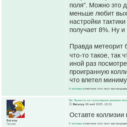
поля". Можно это д
меньше любит вых
настройки тактики 
получает 8%. Ну и 
Правда метеорит б
что-то такое, так 
иной раз посмотре
проигранную колли
что влетел миниму
4 человек
отметили этот пост как понрав
Re: Вынести на голосование влияние ко
ВаLeryy
08 май 2025, 10:21
Оставте коллизии 
ВаLeryy
6 человек
отметили этот пост как понрав
Профи