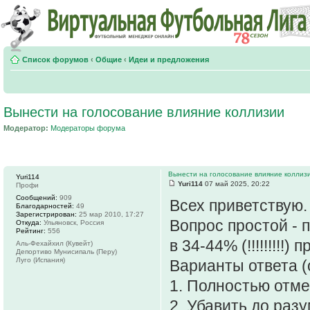
Список форумов
‹
Общие
‹
Идеи и предложения
Вынести на голосование влияние коллизии
Модератор:
Модераторы форума
Вынести на голосование влияние коллиз
Yuri114
Yuri114
07 май 2025, 20:22
Профи
Сообщений:
909
Всех приветствую.
Благодарностей:
49
Зарегистрирован:
25 мар 2010, 17:27
Вопрос простой - 
Откуда:
Ульяновск, Россия
Рейтинг:
556
в 34-44% (!!!!!!!!!
Аль-Фехайхил (Кувейт)
Депортиво Мунисипаль (Перу)
Луго (Испания)
Варианты ответа (
1. Полностью отм
2. Убавить до раз