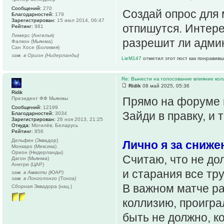
Сообщений:
270
Создай опрос для
Благодарностей:
179
Зарегистрирован:
15 июл 2014, 06:47
отпишутся. Интере
Рейтинг:
981
Лимерс (Ангилья)
разрешит ли адми
Фалкон (Мьянма)
Сан Хосе (Боливия)
зам. в Орион (Нидерланды)
LieM147
отметил этот пост как понравивш
Re: Вынести на голосование влияние ко
Ridik
08 май 2025, 05:36
Ridik
Прямо на форуме м
Президент ФФ Мьянмы
Сообщений:
12199
Зайди в правку, и 
Благодарностей:
3034
Зарегистрирован:
26 ноя 2013, 21:25
Откуда:
Могилёв, Беларусь
Рейтинг:
856
Дельфин (Эквадор)
Лично я за сниже
Монкаро (Мексика)
Орион (Нидерланды)
Считаю, что не дол
Дагон (Мьянма)
Анегри (ЦАР)
и старания все тр
зам. в Амвоти (ЮАР)
зам. в Лонголонго (Тонга)
В важном матче ра
Сборная Эквадора (нац.)
коллизию, проигра
быть не должно, к