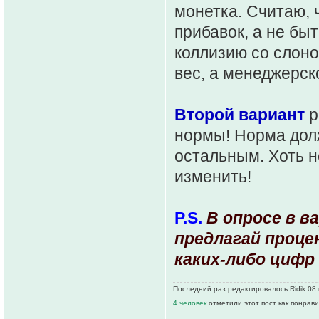
монетка. Считаю, 
прибавок, а не бы
коллизию со слоно
вес, а менеджерск
Второй вариант
р
нормы! Норма дол
остальным. Хоть н
изменить!
P.S.
В опросе в в
предлагай проце
каких-либо цифр
Последний раз редактировалось Ridik 08 
4 человек
отметили этот пост как понрав