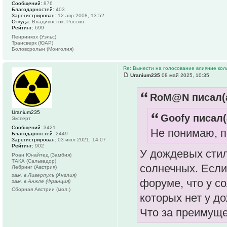
Сообщений:
876
Благодарностей:
403
Зарегистрирован:
12 апр 2008, 13:52
Откуда:
Владивосток, Россия
Рейтинг:
699
Пенринкох (Уэльс)
Трансверк (ЮАР)
Боловсролын (Монголия)
Re: Вынести на голосование влияние ко
Uranium235
08 май 2025, 10:35
RoM@N писал(а
Uranium235
Goofy писал(
Эксперт
Сообщений:
3421
Не понимаю, по
Благодарностей:
2449
Зарегистрирован:
03 июл 2021, 14:07
Рейтинг:
902
У дождевых стил
Роан Юнайтед (Замбия)
ТАКА (Сальвадор)
солнечных. Если 
Лебринг (Австрия)
зам. в Ливерпуль (Англия)
форуме, что у с
зам. в Анжле (Франция)
Сборная Австрии (мол.)
которых нет у д
Что за преимуще