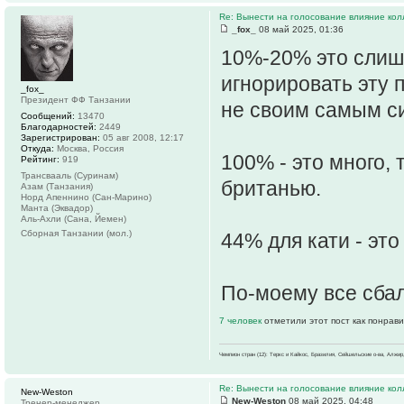
Re: Вынести на голосование влияние ко
_fox_
08 май 2025, 01:36
10%-20% это слиш
игнорировать эту 
_fox_
Президент ФФ Танзании
не своим самым с
Сообщений:
13470
Благодарностей:
2449
Зарегистрирован:
05 авг 2008, 12:17
Откуда:
Москва, Россия
100% - это много,
Рейтинг:
919
Трансвааль (Суринам)
британью.
Азам (Танзания)
Норд Апеннино (Сан-Марино)
Манта (Эквадор)
Аль-Ахли (Сана, Йемен)
Сборная Танзании (мол.)
44% для кати - эт
По-моему все сба
7 человек
отметили этот пост как понрав
Чемпион стран (12): Теркс и Кайкос, Бразилия, Сейшельские о-ва, Алжир
Re: Вынести на голосование влияние ко
New-Weston
New-Weston
08 май 2025, 04:48
Тренер-менеджер