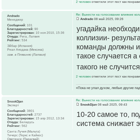
2 человек
отметили этот пост как понрав
Re: Вынести на голосование влияние ко
Andrado
Andrado
08 май 2025, 09:26
Менеджер
Сообщений:
101
угадайка необход
Благодарностей:
90
Зарегистрирован:
10 ноя 2010, 15:36
коллизии- результ
Откуда:
Рига, Латвия
Рейтинг:
534
команды должны им
Эйбар (Испания)
Реал Аподака (Мексика)
такое случается а
зам. в Плявиняс (Латвия)
такого не случится
2 человек
отметили этот пост как понрав
«Пока не упал духом, любые другие па
Re: Вынести на голосование влияние ко
SnookDjan
SnookDjan
08 май 2025, 09:43
Эксперт
Сообщений:
3801
10-20 самое то, п
Благодарностей:
2737
Зарегистрирован:
15 апр 2012, 13:34
система снижает э
Откуда:
Беларусь
Рейтинг:
562
Санта Лучия (Мальта)
Тичерс (Теркс и Кайкос)
Оветенсе (Парагвай)