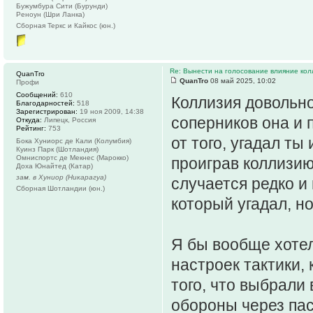
Бужумбура Сити (Бурунди)
Реноун (Шри Ланка)
Сборная Теркс и Кайкос (юн.)
Re: Вынести на голосование влияние ко
QuanTro
QuanTro
08 май 2025, 10:02
Профи
Сообщений:
610
Коллизия довольно
Благодарностей:
518
Зарегистрирован:
19 ноя 2009, 14:38
соперников она и 
Откуда:
Липецк, Россия
Рейтинг:
753
от того, угадал ты
Бока Хуниорс де Кали (Колумбия)
Куинз Парк (Шотландия)
Омниспортc де Мекнес (Марокко)
проиграв коллизию
Доха Юнайтед (Катар)
зам. в Хуниор (Никарагуа)
случается редко и
Сборная Шотландии (юн.)
который угадал, н
Я бы вообще хотел
настроек тактики,
того, что выбрали 
обороны через пас