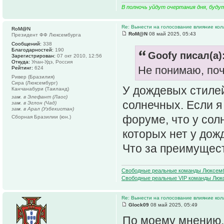
В полночь уйдут очертания дня, буду
Re: Вынести на голосование влияние ко
RoM@N
RoM@N
08 май 2025, 05:43
Президент ФФ Люксембурга
Сообщений:
338
Благодарностей:
190
Goofy писал(а)
Зарегистрирован:
07 окт 2010, 12:56
Откуда:
Улан-Удэ, Россия
Не понимаю, поче
Рейтинг:
624
Ривер (Бразилия)
Сира (Люксембург)
У дождевых стилей
Канчанабури (Таиланд)
зам. в Элефант (Лаос)
солнечных. Если я 
зам. в Эглон (Чад)
зам. в Арал (Узбекистан)
форуме, что у сол
Сборная Бразилии (юн.)
которых нет у дож
Что за преимущест
Свободные реальные команды Люксем
Свободные реальные VIP команды Люк
Re: Вынести на голосование влияние ко
Glock09
08 май 2025, 05:49
По моему мнению, 