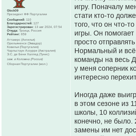
игру. Поначалу мен
Glock09
стати кто-то долже
Президент ФФ Португалии
Сообщений:
110
того, что он что-т
Благодарностей:
127
Зарегистрирован:
13 авг 2024, 07:54
Откуда:
Троицк, Россия
игры. Он помогает
Рейтинг:
659
Аттакерс (Ангилья)
просто отправлять
Орельяненсе (Эквадор)
Ковилья (Португалия)
Нормальный и всё.
Чарльстаун Аззурри (Австралия)
Э.С. де Бени Халлед (Тунис)
команды на весь Д
зам. в Коломна (Россия)
Сборная Португалии (мол.)
у меня соперник к
интересно перехит
Иногда даже выигр
в этом сезоне из 
школы, 10 коллизий
конечно, не было.
замены им нет дос