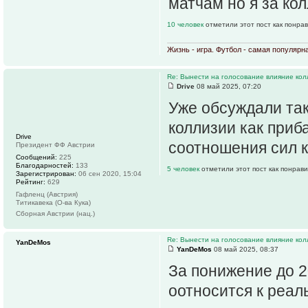
матчам но я за кол
10 человек
отметили этот пост как понра
Жизнь - игра. Футбол - самая популярн
Re: Вынести на голосование влияние ко
Drive
08 май 2025, 07:20
Уже обсуждали так
коллизии как приба
Drive
соотношения сил 
Президент ФФ Австрии
Сообщений:
225
Благодарностей:
133
5 человек
отметили этот пост как понрав
Зарегистрирован:
06 сен 2020, 15:04
Рейтинг:
629
Гафленц (Австрия)
Титикавека (О-ва Кука)
Сборная Австрии (нац.)
Re: Вынести на голосование влияние ко
YanDeMos
YanDeMos
08 май 2025, 08:37
За понижение до 2
оотносится к реал