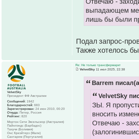
Отвечаю - заход
выпадающем меню
лишь бы были пр
Подал запрос-пров
Также хотелось бы
Re: Не только трансфермаркт
VelvetSky
11 июл 2025, 22:38
Barrem писал(а
VelvetSky
VelvetSky пис
Президент ФФ Австралии
Сообщений:
1942
ЗЫ. Я пропуст
Благодарностей:
683
Зарегистрирован:
24 июн 2010, 00:20
вносить измен
Откуда:
Питер, Россия
Рейтинг:
820
Отвечаю - зах
Мортон Сити Эксельсиор (Австралия)
Пайнлэндс (Барбадос)
Тахучи (Боливия)
(залогинившис
Онс Криэйтерз (Мали)
Сантарем (Португалия)