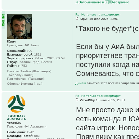
🦘Запрыгивайте в 🇦🇺Австралию
Re: Не только трансфермаркт
Юрич
10 июл 2025, 22:57
"Такого не будет"(с
Юрич
Если бы у АиА бы
Президент ФФ Таити
Сообщений:
800
приоритетнее тран
Благодарностей:
1811
Зарегистрирован:
04 июл 2023, 09:54
Откуда:
Калининград, Россия
поступили когда н
Рейтинг:
753
Окинлек Талбот (Шотландия)
Сомневаюсь, что с
Тайарапу (Таити)
Пан Африкан (Танзания)
Димаш
отметил этот пост как понравивши
Сборная Йемена (нац.)
Re: Не только трансфермаркт
VelvetSky
10 июл 2025, 23:01
Мне просто даже и
есть команда в ЮА
VelvetSky
сайта игрок. Новос
Президент ФФ Австралии
Сообщений:
1942
Прям вижу как пре
Благодарностей:
683