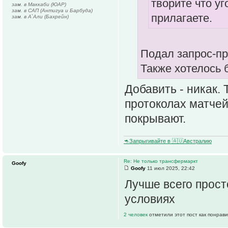
творите что у
зам. в Маккаби (ЮАР)
зам. в САП (Антигуа и Барбуда)
прилагаете.
зам. в А`Али (Бахрейн)
Подал запрос-пр
Также хотелось 
Добавить - никак. 
протоколах матчей
покрывают.
🦘Запрыгивайте в 🇦🇺Австралию
Re: Не только трансфермаркт
Goofy
Goofy
11 июл 2025, 22:42
Лучше всего прост
условиях
2 человек
отметили этот пост как понрав