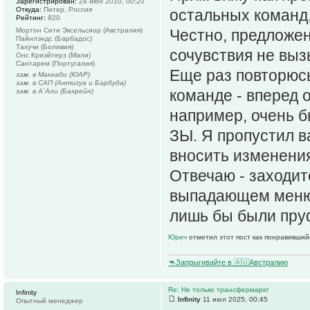
Зарегистрирован:
24 июн 2010, 00:20
Откуда:
Питер, Россия
остальных команд,
Рейтинг:
820
Мортон Сити Эксельсиор (Австралия)
Честно, предложен
Пайнлэндс (Барбадос)
Тахучи (Боливия)
сочувствия не выз
Онс Криэйтерз (Мали)
Сантарем (Португалия)
Еще раз повторюсь
зам. в Маккаби (ЮАР)
зам. в САП (Антигуа и Барбуда)
команде - вперед 
зам. в А`Али (Бахрейн)
например, очень 
ЗЫ. Я пропустил в
вносить изменени
Отвечаю - заходит
выпадающем меню в
лишь бы были пруф
Юрич
отметил этот пост как понравивший
🦘Запрыгивайте в 🇦🇺Австралию
Re: Не только трансфермаркт
Infinity
Infinity
11 июл 2025, 00:45
Опытный менеджер