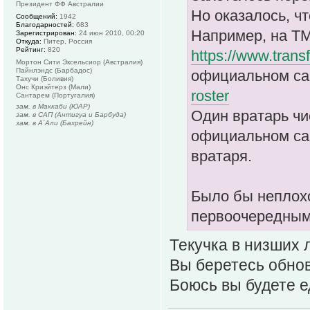
Президент ФФ Австралии
Но оказалось, ч
Сообщений:
1942
Благодарностей:
683
Например, на ТМ
Зарегистрирован:
24 июн 2010, 00:20
Откуда:
Питер, Россия
Рейтинг:
820
https://www.transf
Мортон Сити Эксельсиор (Австралия)
Пайнлэндс (Барбадос)
официальном сай
Тахучи (Боливия)
Онс Криэйтерз (Мали)
roster
Сантарем (Португалия)
зам. в Маккаби (ЮАР)
Один вратарь чи
зам. в САП (Антигуа и Барбуда)
зам. в А`Али (Бахрейн)
официальном сай
вратаря.
Было бы неплохо
первоочередными
Текучка в низших л
Вы беретесь обно
Боюсь вы будете 