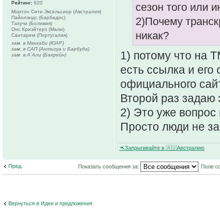
Рейтинг:
820
сезон того или 
Мортон Сити Эксельсиор (Австралия)
Пайнлэндс (Барбадос)
2)Почему транс
Тахучи (Боливия)
Онс Криэйтерз (Мали)
никак?
Сантарем (Португалия)
зам. в Маккаби (ЮАР)
зам. в САП (Антигуа и Барбуда)
1) потому что на 
зам. в А`Али (Бахрейн)
есть ссылка и его
официального сайт
Второй раз задаю 
2) Это уже вопрос
Просто люди не з
🦘Запрыгивайте в 🇦🇺Австралию
Пред.
Показать сообщения за:
Поле с
Вернуться в Идеи и предложения