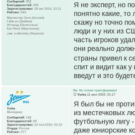
Сообщений:
352
Я не эксперт, но 
Благодарностей:
206
Зарегистрирован:
28 авг 2014, 22:11
понятно какие, то 
Рейтинг:
644
Манчестер Сити (Англия)
скажу но точно пом
Гэйм он (Замбия)
Иттихад (Палестина)
Кас-Пило (Мартиника)
люди и у них из С
зам. в Шахтер (Украина)
часть игроков уда
они реально должн
страны привел к с
спит и видит как у
введут и это будет
Re: Не только трансфермаркт
Vurka
11 июл 2025, 01:17
Я был бы не проти
Vurka
из местечковых лю
Менеджер
Сообщений:
189
футбольную лигу -
Благодарностей:
99
Зарегистрирован:
23 ноя 2020, 02:19
даже юниорские ко
Откуда:
Россия
Рейтинг:
577