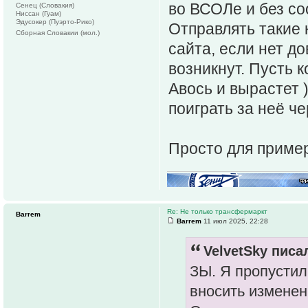
во ВСОЛе и без со
Сенец (Словакия)
Ниссан (Гуам)
Эдусокер (Пуэрто-Рико)
Отправлять такие
Сборная Словакии (мол.)
сайта, если нет д
возникнут. Пусть к
Авось и вырастет 
поиграть за неё че
Просто для приме
Re: Не только трансфермаркт
Barrem
Barrem
11 июл 2025, 22:28
VelvetSky писал
ЗЫ. Я пропустил
вносить изменен