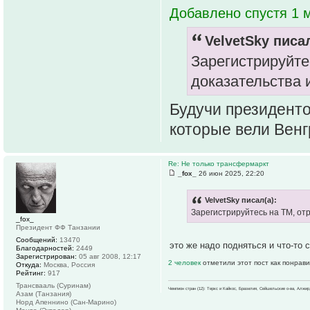
Добавлено спустя 1 м
VelvetSky писал
Зарегистрируйте
доказательства 
Будучи президенто
которые вели Венг
Re: Не только трансфермаркт
_fox_
26 июн 2025, 22:20
VelvetSky писал(а):
Зарегистрируйтесь на ТМ, от
_fox_
Президент ФФ Танзании
Сообщений:
13470
это же надо подняться и что-то с
Благодарностей:
2449
Зарегистрирован:
05 авг 2008, 12:17
2 человек
отметили этот пост как понрав
Откуда:
Москва, Россия
Рейтинг:
917
Трансвааль (Суринам)
Чемпион стран (12): Теркс и Кайкос, Бразилия, Сейшельские о-ва, Алжир
Азам (Танзания)
Норд Апеннино (Сан-Марино)