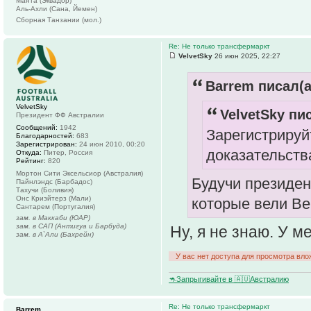
Манта (Эквадор)
Аль-Ахли (Сана, Йемен)
Сборная Танзании (мол.)
Re: Не только трансфермаркт
VelvetSky
26 июн 2025, 22:27
Barrem писал(а
VelvetSky
VelvetSky пис
Президент ФФ Австралии
Сообщений:
1942
Зарегистрируй
Благодарностей:
683
Зарегистрирован:
24 июн 2010, 00:20
доказательств
Откуда:
Питер, Россия
Рейтинг:
820
Мортон Сити Эксельсиор (Австралия)
Будучи президен
Пайнлэндс (Барбадос)
Тахучи (Боливия)
Онс Криэйтерз (Мали)
которые вели Ве
Сантарем (Португалия)
зам. в Маккаби (ЮАР)
зам. в САП (Антигуа и Барбуда)
Ну, я не знаю. У м
зам. в А`Али (Бахрейн)
У вас нет доступа для просмотра вло
🦘Запрыгивайте в 🇦🇺Австралию
Re: Не только трансфермаркт
Barrem