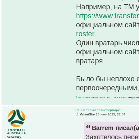
Например, на ТМ у
https://www.transfer
официальном сайт
roster
Один вратарь числ
официальном сайте
вратаря.
Было бы неплохо е
первоочередными, 
2 человек
отметили этот пост как понрав
Re: Не только трансфермаркт
VelvetSky
10 июл 2025, 22:54
Barrem писал(а
Захотелось пере
VelvetSky