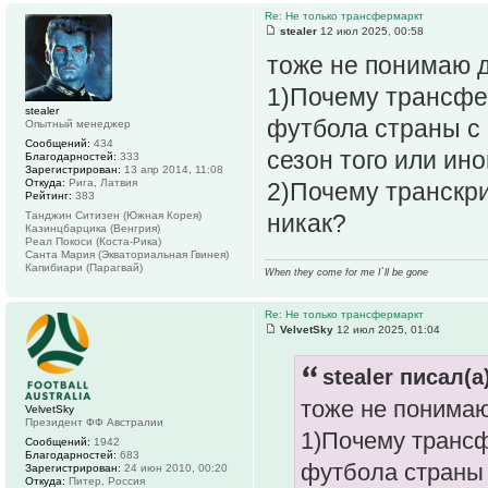
Re: Не только трансфермаркт
stealer
12 июл 2025, 00:58
тоже не понимаю 
1)Почему трансфе
stealer
футбола страны с 
Опытный менеджер
Сообщений:
434
сезон того или ин
Благодарностей:
333
Зарегистрирован:
13 апр 2014, 11:08
Откуда:
Рига, Латвия
2)Почему транскр
Рейтинг:
383
Танджин Ситизен (Южная Корея)
никак?
Казинцбарцика (Венгрия)
Реал Покоси (Коста-Рика)
Санта Мария (Экваториальная Гвинея)
Капибиари (Парагвай)
When they come for me I`ll be gone
Re: Не только трансфермаркт
VelvetSky
12 июл 2025, 01:04
stealer писал(а
тоже не понимаю
VelvetSky
Президент ФФ Австралии
1)Почему транс
Сообщений:
1942
Благодарностей:
683
футбола страны 
Зарегистрирован:
24 июн 2010, 00:20
Откуда:
Питер, Россия