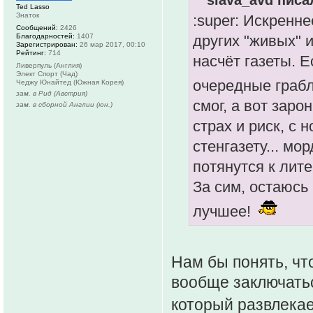
Ted Lasso
Знаток
:super: Искренне
Сообщений:
2426
Благодарностей:
1407
других "живых" и
Зарегистрирован:
26 мар 2017, 00:10
Рейтинг:
714
насчёт газеты. Е
Ливерпуль (Англия)
Элект Спорт (Чад)
очередные грабл
Чеджу Юнайтед (Южная Корея)
зам. в Рид (Австрия)
смог, а вот заро
зам. в сборной Англии (юн.)
страх и риск, с 
стенгазету... мо
потянутся к лите
За сим, остаюсь
лучшее!
Нам бы понять, чт
вообще заключатьс
который развлекае