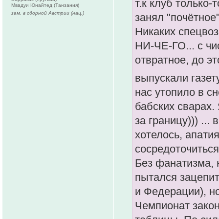
т.к клуб только
Мвадуи Юнайтед (Танзания)
зам. в сборной Австрии (нац.)
занял "почётное
Никаких спецвоз
НИ-ЧЕ-ГО... с ч
отвратное, дo э
выпускали газет
нас утопило в с
бабских сварах.
за границу))) ..
хотелось, апатия
сосредоточиться 
Без фанатизма, 
пытался зацепит
и Федерации), но
Чемпионат закон