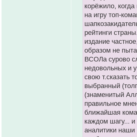
корёжило, когда
на игру топ-ком
шапкозакидател
рейтинги страны
издание частное
образом не пыта
ВСОЛа сурово сл
недовольных и 
свою т.сказать т
выбранный (толп
(знаменитый Алл
правильное мнен
ближайшая кома
каждом шагу... 
аналитики наши 