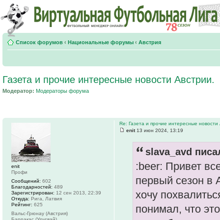
Список форумов
‹
Национальные форумы
‹
Австрия
Газета и прочие интересные новости Австрии.
Модератор:
Модераторы форума
Re: Газета и прочие интересные новости 
enit
13 июн 2024, 13:19
slava_avd писал
:beer: Привет в
enit
Профи
первый сезон в А
Сообщений:
602
Благодарностей:
489
хочу похвалиться
Зарегистрирован:
12 сен 2013, 22:39
Откуда:
Рига, Латвия
Рейтинг:
625
понимал, что эт
Вальс-Грюнау (Австрия)
Барракас (Уругвай)