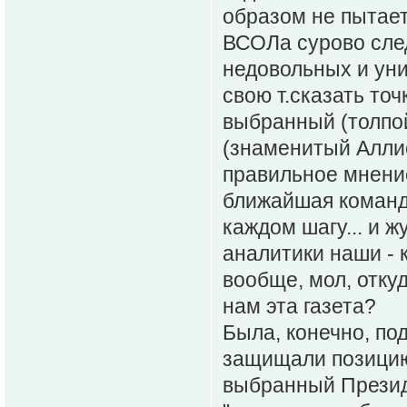
образом не пытает
ВСОЛа сурово след
недовольных и ун
свою т.сказать точ
выбранный (толпо
(знаменитый Алли
правильное мнение
ближайшая команд
каждом шагу... и 
аналитики наши - 
вообще, мол, отку
нам эта газета?
Была, конечно, по
защищали позицию 
выбранный Презид