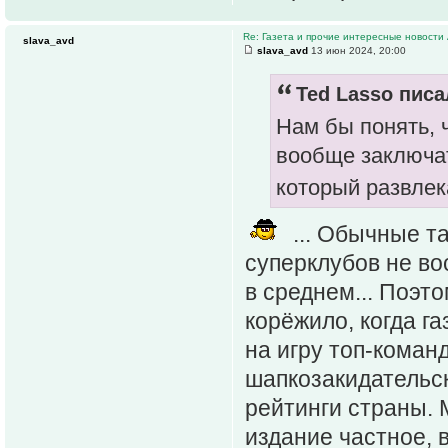
Re: Газета и прочие интересные новости 
slava_avd
slava_avd
13 июн 2024, 20:00
Ted Lasso писа
Нам бы понять, 
вообще заключат
который развлек
... Обычные та
суперклубов не во
в среднем... Поэт
корёжило, когда г
на игру топ-коман
шапкозакидательс
рейтинги страны. 
издание частное, 