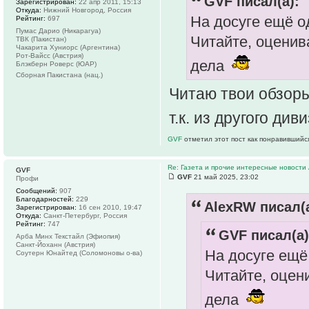
GVF писал(а):
Зарегистрирован:
22 апр 2011, 15:13
Откуда:
Нижний Новгород, Россия
На досуге ещё о
Рейтинг:
697
Пумас Дарио (Никарагуа)
Читайте, оценива
ТВК (Пакистан)
Чакарита Хуниорс (Аргентина)
Рот-Вайсс (Австрия)
дела
Блэкберн Роверс (ЮАР)
Сборная Пакистана (нац.)
Читаю твои обзоры
т.к. из другого ди
GVF
отметил этот пост как понравившийс
Re: Газета и прочие интересные новости 
GVF
GVF
21 май 2025, 23:02
Профи
Сообщений:
907
Благодарностей:
229
AlexRW писал(а
Зарегистрирован:
16 сен 2010, 19:47
Откуда:
Санкт-Петербург, Россия
Рейтинг:
747
GVF писал(а)
Арба Минх Текстайл (Эфиопия)
Санкт-Йоханн (Австрия)
На досуге ещё
Соутерн Юнайтед (Соломоновы о-ва)
Читайте, оцени
дела