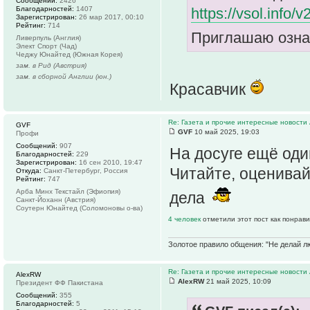
Сообщений:
2426
Благодарностей:
1407
https://vsol.info/
Зарегистрирован:
26 мар 2017, 00:10
Рейтинг:
714
Приглашаю ознак
Ливерпуль (Англия)
Элект Спорт (Чад)
Чеджу Юнайтед (Южная Корея)
зам. в Рид (Австрия)
зам. в сборной Англии (юн.)
Красавчик
Re: Газета и прочие интересные новости 
GVF
GVF
10 май 2025, 19:03
Профи
Сообщений:
907
На досуге ещё оди
Благодарностей:
229
Зарегистрирован:
16 сен 2010, 19:47
Читайте, оценивай
Откуда:
Санкт-Петербург, Россия
Рейтинг:
747
Арба Минх Текстайл (Эфиопия)
дела
Санкт-Йоханн (Австрия)
Соутерн Юнайтед (Соломоновы о-ва)
4 человек
отметили этот пост как понрав
Золотое правило общения: "Не делай лю
Re: Газета и прочие интересные новости 
AlexRW
AlexRW
21 май 2025, 10:09
Президент ФФ Пакистана
Сообщений:
355
Благодарностей:
5