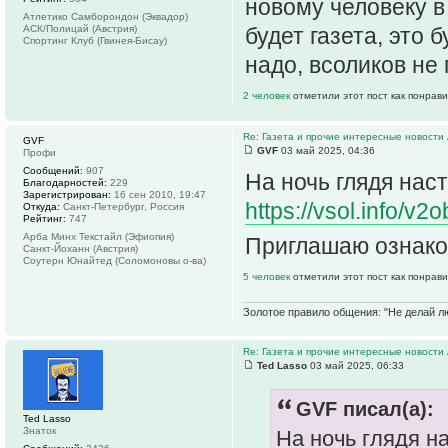
новому человеку в
Атлетико Самборондон (Эквадор)
АСК/Полицай (Австрия)
будет газета, это 
Спортинг Клуб (Гвинея-Бисау)
надо, всоликов не
2 человек
отметили этот пост как понрав
Re: Газета и прочие интересные новости 
GVF
GVF
03 май 2025, 04:36
Профи
Сообщений:
907
На ночь глядя нас
Благодарностей:
229
Зарегистрирован:
16 сен 2010, 19:47
https://vsol.info/v2
Откуда:
Санкт-Петербург, Россия
Рейтинг:
747
Арба Минх Текстайл (Эфиопия)
Приглашаю ознако
Санкт-Йоханн (Австрия)
Соутерн Юнайтед (Соломоновы о-ва)
5 человек
отметили этот пост как понрав
Золотое правило общения: "Не делай лю
Re: Газета и прочие интересные новости 
Ted Lasso
03 май 2025, 06:33
GVF писал(а):
Ted Lasso
Знаток
На ночь глядя н