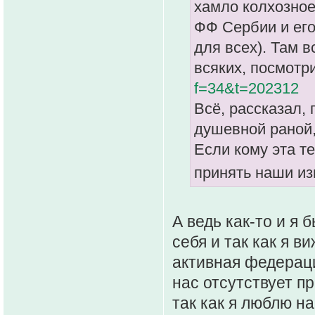
хамло колхозно
ФФ Сербии и его 
для всех). Там 
всяких, посмотри
f=34&t=202312
Всё, рассказал, 
душевной раной,
Если кому эта т
принять наши из
А ведь как-то и я 
себя и так как я в
активная федераци
нас отсутствует пр
так как я люблю н