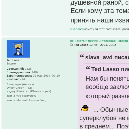
душевной раной, с
Если кому эта тем
принять наши изв
3 человек
отметили этот пост как понрав
Re: Газета и прочие интересные новости 
Ted Lasso
13 июн 2024, 20:15
slava_avd писал
Ted Lasso
Знаток
Ted Lasso пи
Сообщений:
2426
Благодарностей:
1407
Зарегистрирован:
26 мар 2017, 00:10
Нам бы понять
Рейтинг:
714
Ливерпуль (Англия)
вообще заключ
Элект Спорт (Чад)
Чеджу Юнайтед (Южная Корея)
который развл
зам. в Рид (Австрия)
зам. в сборной Англии (юн.)
... Обычные 
суперклубов не 
в среднем... По