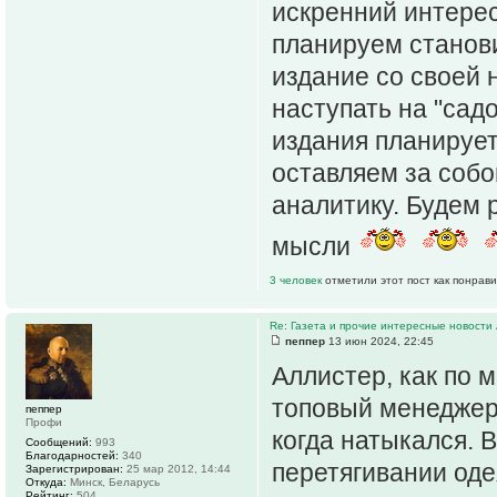
искренний интерес
планируем станови
издание со своей 
наступать на "сад
издания планирует
оставляем за собо
аналитику. Будем 
мысли
3 человек
отметили этот пост как понрав
Re: Газета и прочие интересные новости 
пеппер
13 июн 2024, 22:45
Аллистер, как по м
топовый менеджер.
пеппер
Профи
когда натыкался. 
Сообщений:
993
Благодарностей:
340
перетягивании оде
Зарегистрирован:
25 мар 2012, 14:44
Откуда:
Минск, Беларусь
Рейтинг:
504