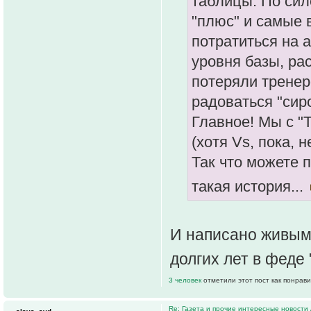
таблицы. По сил
"плюс" и самые 
потратиться на 
уровня базы, ра
потеряли тренеро
радоваться "сир
Главное! Мы с "
(хотя Vs, пока, 
Так что можете 
такая история...
И написано живым 
долгих лет в феде
3 человек
отметили этот пост как понрав
Re: Газета и прочие интересные новости 