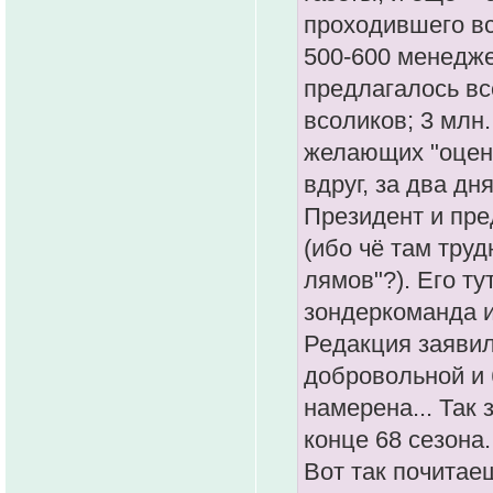
проходившего вс
500-600 менедже
предлагалось вс
всоликов; 3 млн.
желающих "оцени
вдруг, за два дн
Президент и пре
(ибо чё там труд
лямов"?). Его т
зондеркоманда и
Редакция заявил
добровольной и 
намерена... Так 
конце 68 сезона..
Вот так почитаеш