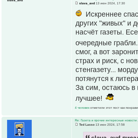
slava_avd
slava_avd
13 июн 2024, 17:30
Искреннее спаси
других "живых" и д
насчёт газеты. Ес
очередные грабли.
смог, а вот зарони
страх и риск, с но
стенгазету... морд
потянутся к литера
За сим, остаюсь в
лучшее!
4 человек
отметили этот пост как понрав
Re: Газета и прочие интересные новости 
Ted Lasso
13 июн 2024, 17:58
slava_avd писал