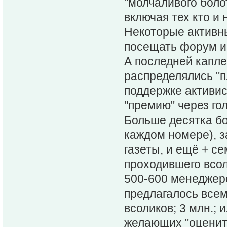
"молчаливого боло
включая тех кто и 
Некоторые активн
посещать форум и
А последней капле
распределялись "п
поддержке активи
"премию" через го
Больше десятка бо
каждом номере), з
газеты, и ещё + се
проходившего всол
500-600 менеджеро
предлагалось всем
всоликов; 3 млн.; 
желающих "оценить