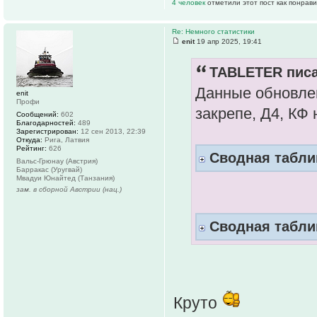
4 человек
отметили этот пост как понрав
Re: Немного статистики
enit
19 апр 2025, 19:41
TABLETER писа
Данные обновлен
enit
Профи
закрепе, Д4, КФ 
Сообщений:
602
Благодарностей:
489
Зарегистрирован:
12 сен 2013, 22:39
Откуда:
Рига, Латвия
Рейтинг:
626
Сводная таблиц
Вальс-Грюнау (Австрия)
Барракас (Уругвай)
Мвадуи Юнайтед (Танзания)
зам. в сборной Австрии (нац.)
Сводная таблиц
Круто