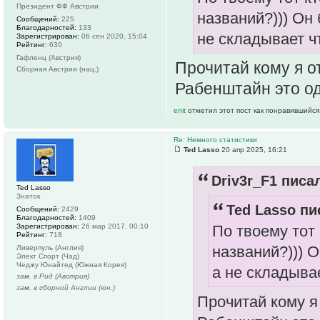
Президент ФФ Австрии
названий?))) Он
Сообщений:
225
Благодарностей:
133
не складывает ч
Зарегистрирован:
06 сен 2020, 15:04
Рейтинг:
630
Гафленц (Австрия)
Прочитай кому я от
Сборная Австрии (нац.)
Рабенштайн это од
enit
отметил этот пост как понравившийся
Re: Немного статистики
Ted Lasso
20 апр 2025, 16:21
Driv3r_F1 писал
Ted Lasso
Знаток
Ted Lasso пи
Сообщений:
2429
Благодарностей:
1409
Зарегистрирован:
26 мар 2017, 00:10
По твоему тот 
Рейтинг:
718
названий?))) 
Ливерпуль (Англия)
Элект Спорт (Чад)
Чеджу Юнайтед (Южная Корея)
а не складыва
зам. в Рид (Австрия)
зам. в сборной Англии (юн.)
Прочитай кому я 