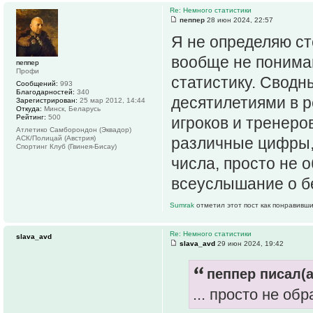
Re: Немного статистики
пеппер
28 июн 2024, 22:57
Я не определяю ст
вообще не понимаю
пеппер
Профи
статистику. Свод
Сообщений:
993
Благодарностей:
340
десятилетиями в 
Зарегистрирован:
25 мар 2012, 14:44
Откуда:
Минск, Беларусь
Рейтинг:
500
игроков и тренеро
Атлетико Самборондон (Эквадор)
АСК/Полицай (Австрия)
различные цифры, 
Спортинг Клуб (Гвинея-Бисау)
числа, просто не 
всеуслышание о бе
Sumrak
отметил этот пост как понравивши
Re: Немного статистики
slava_avd
slava_avd
29 июн 2024, 19:42
пеппер писал(а
... просто не об