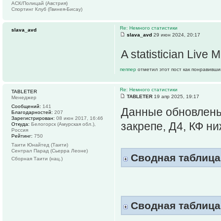
АСК/Полицай (Австрия)
Спортинг Клуб (Гвинея-Бисау)
Re: Немного статистики
slava_avd
slava_avd
29 июн 2024, 20:17
A statistician Live M
пеппер
отметил этот пост как понравивши
Re: Немного статистики
TABLETER
TABLETER
19 апр 2025, 19:17
Менеджер
Сообщений:
141
Данные обновлены 
Благодарностей:
207
Зарегистрирован:
08 июн 2017, 16:46
закрепе, Д4, КФ ни
Откуда:
Белогорск (Амурская обл.),
Россия
Рейтинг:
750
Таити Юнайтед (Таити)
Сентрал Парад (Сьерра Леоне)
Сводная таблица 
Сборная Таити (нац.)
Сводная таблица 