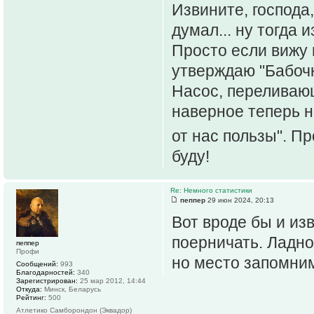
Извините, господа
думал... ну тогда и
Просто если вижу н
утверждаю "Бабочк
Насос, переливающ
наверное теперь 
от нас пользы". П
буду!
Re: Немного статистики
пеппер
29 июн 2024, 20:13
Вот вроде бы и из
поерничать. Ладно
пеппер
Профи
но место запомни
Сообщений:
993
Благодарностей:
340
Зарегистрирован:
25 мар 2012, 14:44
Откуда:
Минск, Беларусь
Рейтинг:
500
Атлетико Самборондон (Эквадор)