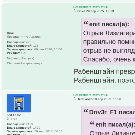
Re: Немного статистики
Drive
20 апр 2025, 12:19
enit писал(а):
Отрыв Лизингера
Drive
Президент ФФ Австрии
правильно помню
Сообщений:
225
Благодарностей:
133
отрыв не выгляд
Зарегистрирован:
06 сен 2020, 15:04
Рейтинг:
630
Спасибо, очень 
Гафленц (Австрия)
Сборная Австрии (нац.)
Рабенштайн превра
Рабенштайн, поэто
Re: Немного статистики
Ted Lasso
20 апр 2025, 15:08
Driv3r_F1 писал
Ted Lasso
Знаток
enit писал(а)
Сообщений:
2429
Благодарностей:
1409
Зарегистрирован:
26 мар 2017, 00:10
Отрыв Лизинге
Рейтинг:
718