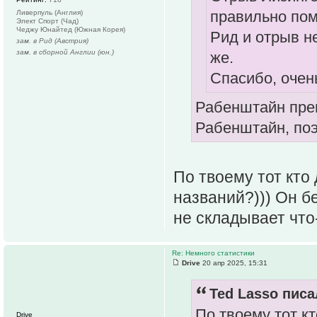
правильно пом
Ливерпуль (Англия)
Элект Спорт (Чад)
Чеджу Юнайтед (Южная Корея)
Рид и отрыв н
зам. в Рид (Австрия)
зам. в сборной Англии (юн.)
же.
Спасибо, очен
Рабенштайн прев
Рабенштайн, поэ
По твоему тот кто 
названий?))) Он б
не складывает чт
Re: Немного статистики
Drive
20 апр 2025, 15:31
Ted Lasso писа
По твоему тот кт
Drive