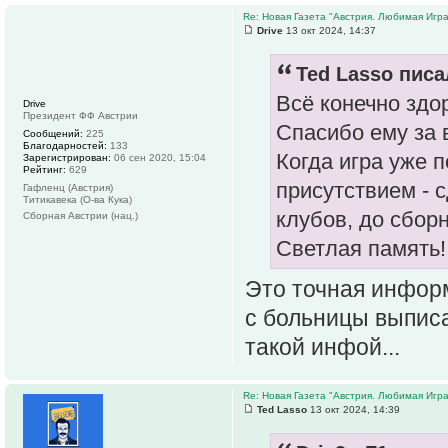
Re: Новая Газета "Австрия. Любимая Игра
Drive
13 окт 2024, 14:37
Ted Lasso писа
Всё конечно здор
Drive
Президент ФФ Австрии
Спасибо ему за 
Сообщений:
225
Благодарностей:
133
Когда игра уже п
Зарегистрирован:
06 сен 2020, 15:04
Рейтинг:
629
присутствием - 
Гафленц (Австрия)
Титикавека (О-ва Кука)
клубов, до сборн
Сборная Австрии (нац.)
Светлая память!!
Это точная информ
с больницы выписа
такой инфой...
Re: Новая Газета "Австрия. Любимая Игра
Ted Lasso
13 окт 2024, 14:39