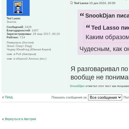
Ted Lasso
10 дек 2024, 20:00
SnookDjan писа
Ted Lasso
Знаток
Ted Lasso пи
Сообщений:
2426
Благодарностей:
1407
Зарегистрирован:
26 мар 2017, 00:10
Каким образо
Рейтинг:
714
Ливерпуль (Англия)
Элект Спорт (Чад)
Чудесным, как он
Чеджу Юнайтед (Южная Корея)
зам. в Рид (Австрия)
зам. в сборной Англии (юн.)
Я разговаривал по
вообще не понима
SnookDjan
отметил этот пост как понрави
Пред.
Показать сообщения за:
Пол
Вернуться в Австрия