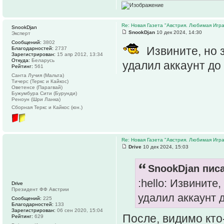
Re: Новая Газета "Австрия. Любимая Игра
SnookDjan
SnookDjan
10 дек 2024, 14:30
Эксперт
Сообщений:
3802
Извините, но з
Благодарностей:
2737
Зарегистрирован:
15 апр 2012, 13:34
Откуда:
Беларусь
удалил аккаунт до
Рейтинг:
561
Санта Лучия (Мальта)
Тичерс (Теркс и Кайкос)
Оветенсе (Парагвай)
Бужумбура Сити (Бурунди)
Реноун (Шри Ланка)
Сборная Теркс и Кайкос (юн.)
Re: Новая Газета "Австрия. Любимая Игра
Drive
10 дек 2024, 15:03
SnookDjan писа
:hello: Извините
Drive
Президент ФФ Австрии
удалил аккаунт 
Сообщений:
225
Благодарностей:
133
Зарегистрирован:
06 сен 2020, 15:04
После, видимо кто
Рейтинг:
629