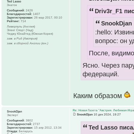
Ted Lasso
Знаток
Driv3r_F1 пис
Сообщений:
2426
Благодарностей:
1407
Зарегистрирован:
26 мар 2017, 00:10
Рейтинг:
714
SnookDjan 
Ливерпуль (Англия)
:hello: Изви
Элект Спорт (Чад)
Чеджу Юнайтед (Южная Корея)
зам. в Рид (Австрия)
вопрос: он 
зам. в сборной Англии (юн.)
После, видимо
Ясно. Через пару
федераций.
Каким образом
Re: Новая Газета "Австрия. Любимая Игра
SnookDjan
SnookDjan
10 дек 2024, 19:27
Эксперт
Сообщений:
3802
Благодарностей:
2737
Ted Lasso писа
Зарегистрирован:
15 апр 2012, 13:34
Откуда:
Беларусь