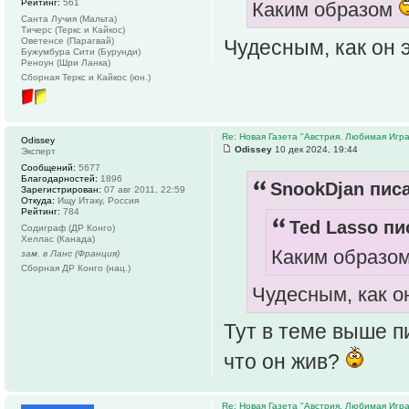
Рейтинг:
561
Каким образом
Санта Лучия (Мальта)
Тичерс (Теркс и Кайкос)
Чудесным, как он э
Оветенсе (Парагвай)
Бужумбура Сити (Бурунди)
Реноун (Шри Ланка)
Сборная Теркс и Кайкос (юн.)
Re: Новая Газета "Австрия. Любимая Игра
Odissey
Odissey
10 дек 2024, 19:44
Эксперт
Сообщений:
5677
Благодарностей:
1896
SnookDjan писа
Зарегистрирован:
07 авг 2011, 22:59
Откуда:
Ищу Итаку, Россия
Рейтинг:
784
Ted Lasso пи
Содиграф (ДР Конго)
Хеллас (Канада)
Каким образо
зам. в Ланс (Франция)
Сборная ДР Конго (нац.)
Чудесным, как он
Тут в теме выше п
что он жив?
Re: Новая Газета "Австрия. Любимая Игра