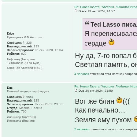
Re: Новая Газета "Австрия. Любимая Игра
Drive
13 окт 2024, 14:57
Ted Lasso писа
Я переписывался 
Drive
Президент ФФ Австрии
сердце
Сообщений:
225
Благодарностей:
133
Зарегистрирован:
06 сен 2020, 15:04
Ну да, 7-го попал 
Рейтинг:
629
Гафленц (Австрия)
Светлая память, о
Титикавека (О-ва Кука)
Сборная Австрии (нац.)
4 человек
отметили этот пост как понрав
Re: Новая Газета "Австрия. Любимая Игра
Dus
Dus
24 окт 2024, 21:50
Главный модератор форума
Сообщений:
9551
Вот же блин
(((
Благодарностей:
125
Зарегистрирован:
07 окт 2002, 23:00
Откуда:
Москва, Россия
Как печально....
Рейтинг:
700
Лизингер (Австрия)
Земля ему пухом
Йокогама (Япония)
2 человек
отметили этот пост как понрав