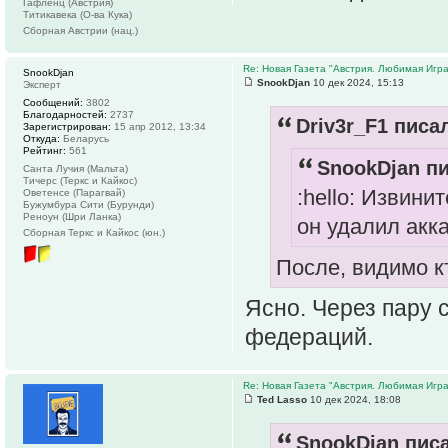
Гафленц (Австрия)
Титикавека (О-ва Кука)
Сборная Австрии (нац.)
Re: Новая Газета "Австрия. Любимая Игра
SnookDjan
SnookDjan
10 дек 2024, 15:13
Эксперт
Сообщений:
3802
Благодарностей:
2737
Driv3r_F1 писал
Зарегистрирован:
15 апр 2012, 13:34
Откуда:
Беларусь
Рейтинг:
561
SnookDjan пи
Санта Лучия (Мальта)
Тичерс (Теркс и Кайкос)
:hello: Извини
Оветенсе (Парагвай)
Бужумбура Сити (Бурунди)
Реноун (Шри Ланка)
он удалил акк
Сборная Теркс и Кайкос (юн.)
После, видимо к
Ясно. Через пару 
федераций.
Re: Новая Газета "Австрия. Любимая Игра
Ted Lasso
10 дек 2024, 18:08
SnookDjan писа