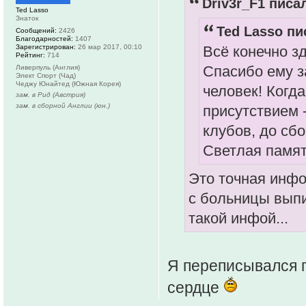
Driv3r_F1 писал
Ted Lasso
Знаток
Ted Lasso пи
Сообщений:
2426
Благодарностей:
1407
Зарегистрирован:
26 мар 2017, 00:10
Всё конечно зд
Рейтинг:
714
Спасибо ему з
Ливерпуль (Англия)
Элект Спорт (Чад)
Чеджу Юнайтед (Южная Корея)
человек! Когда
зам. в Рид (Австрия)
зам. в сборной Англии (юн.)
присутствием 
клубов, до сбо
Светлая память
Это точная инфо
с больницы выпи
такой инфой...
Я переписывался по
сердце