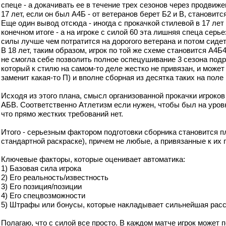
спеце - а докачивать ее в течение трех сезонов через продвиже
17 лет, если он был А4Б - от ветеранов берет Б2 и В, становитс
Еще один вывод отсюда - иногда с прокачкой стилевой в 17 лет 
конечном итоге - а на игроке с силой 60 эта лишняя спеца серь
силы лучше чем потратится на дорогого ветерана и потом сидеть
В 18 лет, таким образом, игрок по той же схеме становится А4Б
не смогла себе позволить полное оспецушивание 3 сезона подря
который к стилю на самом-то деле жестко не привязан, и может 
заменит какая-то П) и вполне сборная из десятка таких на поле
Исходя из этого плана, смысл организованной прокачки игроков
АБВ. Соответственно Атлетизм если нужен, чтобы был на уровне
что прямо жестких требований нет.
Итого - серьезным фактором подготовки сборника становится п
стандартной раскраске), причем не любые, а привязанные к их 
Ключевые факторы, которые оценивает автоматика:
1) Базовая сила игрока
2) Его реальность/известность
3) Его позиция/позиции
4) Его спецвозможности
5) Штрафы или бонусы, которые накладывает сильнейшая расст
Полагаю, что с силой все просто. В каждом матче игрок может 