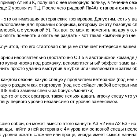
апример Ат или К, получая с нее минорную пользу, в течение се
еще 2 уровня из ТЦ. После чего рядовой Пк4Ат становится кем-т
- это оптимизация ветеранских тренировок. Допустим, есть у ва
малополезен для прокачки сборника, которому он эту базовую с
илевой, а с условной У). Так вот, ее можно поменять на другую,
опять поменять и опять ее раздать - вот такая комбинация (не 
к случится, что его стартовая спеца не отвечает интересам ва
борной необязательно (достаточно СШ5 в австрийской команде дл
сто купив игрока под раскачку, вспомогательный эффект замены
учить просто удачно выступив в кубке или чемпионате и затем о
 каждом сезоне, какую спецуху продвигаем ветераном (под нее 
 какую раздаем как стартовую (под нее сойдет любой ветеран им
и СШ8 либо замены спецы за бонусы/монетки)
де-то от всех вратарю, также нельзя давать игроку спецу что уж
спецу первого уровня независимо от уровня заменяемой.
само собой, он может вместо этого качнуть А3 Б2 или А2 Б3 - н
анды, найти в ней ветерана с 4м уровнем основной спецы несл
о уровня искать сложнее или проще, иногда имеет смысл начин