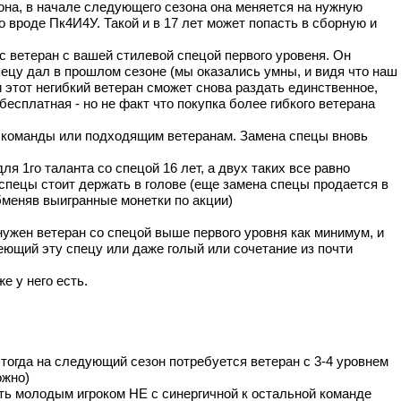
зона, в начале следующего сезона она меняется на нужную
о вроде Пк4И4У. Такой и в 17 лет может попасть в сборную и
с ветеран с вашей стилевой спецой первого уровеня. Он
пецу дал в прошлом сезоне (мы оказались умны, и видя что наш
 и этот негибкий ветеран сможет снова раздать единственное,
бесплатная - но не факт что покупка более гибкого ветерана
шей команды или подходящим ветеранам. Замена спецы вновь
я 1го таланта со спецой 16 лет, а двух таких все равно
 спецы стоит держать в голове (еще замена спецы продается в
бменяв выигранные монетки по акции)
нужен ветеран со спецой выше первого уровня как минимум, и
еющий эту спецу или даже голый или сочетание из почти
е у него есть.
о тогда на следующий сезон потребуется ветеран с 3-4 уровнем
ожно)
ать молодым игроком НЕ с синергичной к остальной команде