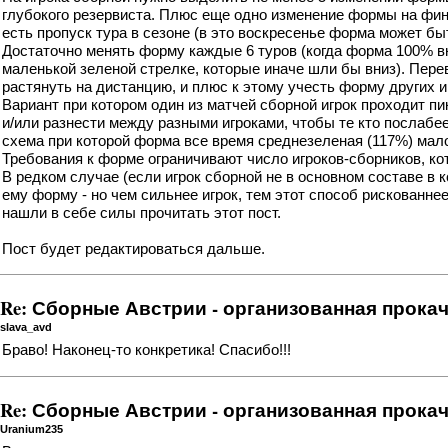
глубокого резервиста. Плюс еще одно изменение формы на фина
есть пропуск тура в сезоне (в это воскресенье форма может бы
Достаточно менять форму каждые 6 туров (когда форма 100% вн
маленькой зеленой стрелке, которые иначе шли бы вниз). Пер
растянуть на дистанцию, и плюс к этому учесть форму других и
Вариант при котором один из матчей сборной игрок проходит п
и/или разнести между разными игроками, чтобы те кто послабее
схема при которой форма все время среднезеленая (117%) мало
Требования к форме ограничивают число игроков-сборников, к
В редком случае (если игрок сборной не в основном составе в 
ему форму - но чем сильнее игрок, тем этот способ рискованн
нашли в себе силы прочитать этот пост.
Пост будет редактироваться дальше.
Re: Сборные Австрии - организованная прока
slava_avd
Браво! Наконец-то конкретика! Спасибо!!!
Re: Сборные Австрии - организованная прока
Uranium235