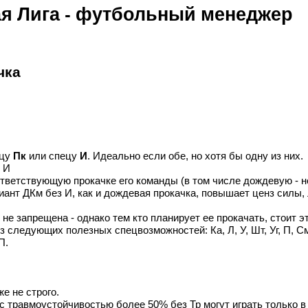
я Лига - футбольный менеджер
чка
ецу
Пк
или спецу
И
. Идеально если обе, но хотя бы одну из них.
 И
тветствующую прокачке его команды (в том числе дождевую - но
ариант ДКм без И, как и дождевая прокачка, повышает ценз сил
 не запрещена - однако тем кто планирует ее прокачать, стоит э
з следующих полезных спецвозможностей: Ка, Л, У, Шт, Уг, П, С
П.
е не строго.
с травмоустойчивостью более 50% без Тр могут играть только в