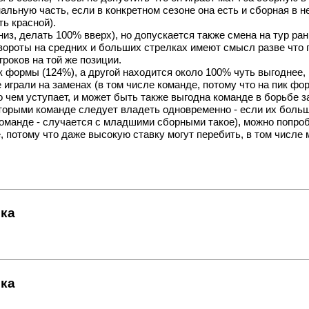
льную часть, если в конкретном сезоне она есть и сборная в 
ть красной).
из, делать 100% вверх), но допускается также смена на тур ра
евороты на средних и больших стрелках имеют смысл разве что
гроков на той же позиции.
ик формы (124%), а другой находится около 100% чуть выгодне
 играли на заменах (в том числе команде, потому что на пик фо
 чем уступает, и может быть также выгодна команде в борьбе з
оторыми команде следует владеть одновременно - если их боль
команде - случается с младшими сборными такое), можно попроб
ее, потому что даже высокую ставку могут перебить, в том чис
чка
чка