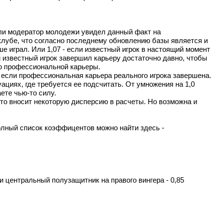
 или модератор молодежи увидел данный факт на
 клубе, что согласно последнему обновлению базы является и
ьше играл. Или 1,07 - если известный игрок в настоящий момент
сли известный игрок завершил карьеру достаточно давно, чтобы
ию профессиональной карьеры.
- если профессиональная карьера реального игрока завершена.
ациях, где требуется ее подсчитать. От умножения на 1,0
ете чью-то силу.
 что вносит некоторую дисперсию в расчеты. Но возможна и
олный список коэффицентов можно найти здесь -
и центральный полузащитник на правого вингера - 0,85