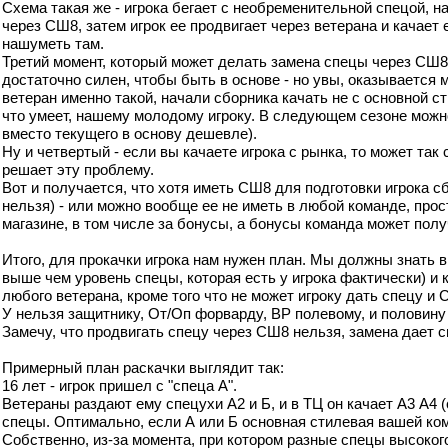
Схема такая же - игрока бегает с необременительной спецой, н
через СШ8, затем игрок ее продвигает через ветерана и качает 
нашуметь там.
Третий момент, который может делать замена спецы через СШ8 
достаточно силен, чтобы быть в основе - но увы, оказывается 
ветеран именно такой, начали сборника качать не с основной ст
что умеет, нашему молодому игроку. В следующем сезоне можно 
вместо текущего в основу дешевле).
Ну и четвертый - если вы качаете игрока с рынка, то может та
решает эту проблему.
Вот и получается, что хотя иметь СШ8 для подготовки игрока с
нельзя) - или можно вообще ее не иметь в любой команде, про
магазине, в том числе за бонусы, а бонусы команда может пол
Итого, для прокачки игрока нам нужен план. Мы должны знать в
выше чем уровень спецы, которая есть у игрока фактически) и
любого ветерана, кроме того что не может игроку дать спецу 
У нельзя защитнику, От/Оп форварду, ВР полевому, и половину г
Замечу, что продвигать спецу через СШ8 нельзя, замена дает 
Примерный план раскачки выглядит так:
16 лет - игрок пришел с "спеца А".
Ветераны раздают ему спецухи А2 и Б, и в ТЦ он качает А3 А4 (
спецы. Оптимально, если А или Б основная стилевая вашей ком
Собственно, из-за момента, при котором разные спецы высоког