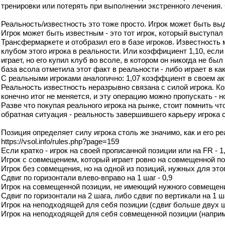
тренировки или потерять при выполнении экстренного лечения. 
Реальность/известность это тоже просто. Игрок может быть вы
Игрок может быть известным - это тот игрок, который выступа
Трансфермаркете и отобразил его в базе игроков. Известность 
клубом этого игрока в реальности. Или коэффициент 1,10, если 
играет, но его купил клуб во всоле, в котором он никогда не б
база всола отметила этот факт в реальности - либо играет в 
С реальными игроками аналогично: 1,07 коэффциент в своем акт
Реальность известность неразрывно связана с силой игрока. 
конечно итог не меняется, и эту операцию можно пропускать - н
Разве что покупая реального игрока на рынке, стоит помнить ч
обратная ситуация - реальность завершившего карьеру игрока 
Позиция определяет силу игрока столь же значимо, как и его ре
https://vsol.info/rules.php?page=159
Если кратко - игрок на своей прописанной позиции или на FR - 1,
Игрок с совмещением, который играет ровно на совмещенной поз
Игрок без совмещения, но на одной из позиций, нужных для этог
Сдвиг по горизонтали влево-вправо на 1 шаг - 0,9
Игрок на совмещенной позиции, не имеющий нужного совмещения
Сдвиг по горизонтали на 2 шага, либо сдвиг по вертикали на 1 ша
Игрок на неподходящей для себя позиции (сдвиг больше двух ша
Игрок на неподходящей для себя совмещенной позиции (наприме