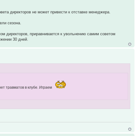
вета директоров не может привести к отставке менеджера.
ели сезона.
том директоров, приравнивается к увольнению самим советом
яжении 30 дней.
нет травматов в клубе. Играем