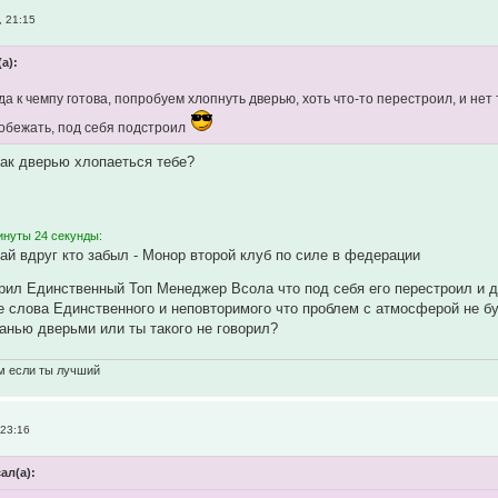
, 21:15
(а):
а к чемпу готова, попробуем хлопнуть дверью, хоть что-то перестроил, и нет
обежать, под себя подстроил
как дверью хлопаеться тебе?
инуты 24 секунды:
чай вдруг кто забыл - Монор второй клуб по силе в федерации
орил Единственный Топ Менеджер Всола что под себя его перестроил и 
 слова Единственного и неповторимого что проблем с атмосферой не б
панью дверьми или ты такого не говорил?
м если ты лучший
 23:16
ал(а):