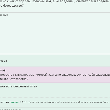
сно с каких пор зам, который зам, а не владелец, считает себя владе
то ботоводство?
 be gone
 01:26
л(а):
тересно с каких пор зам, который зам, а не владелец, считает себя владел
и это ботоводство?
дика есть секретный план
ератора
вихтор
:
2.5.15. Запрещены подколы в адрес новичков и других персонажей Лиги