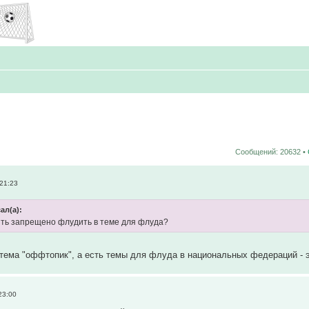
Сообщений: 20632 •
 21:23
сал(а):
ыть запрещено флудить в теме для флуда?
тема "оффтопик", а есть темы для флуда в национальных федераций - 
23:00