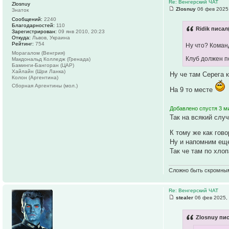
Re: Венгерский ЧАТ
Zlosnuy
Zlosnuy
06 фев 2025
Знаток
Сообщений:
2240
Благодарностей:
110
Ridik писал
Зарегистрирован:
09 янв 2010, 20:23
Откуда:
Львов, Украина
Рейтинг:
754
Ну что? Команд
Морагалом (Венгрия)
Клуб должен п
Макдональд Колледж (Гренада)
Баминги-Бангоран (ЦАР)
Хайлайн (Шри Ланка)
Ну че там Серега 
Колон (Аргентина)
Сборная Аргентины (мол.)
На 9 то месте
Добавлено спустя 3 м
Так на всякий слу
К тому же как гов
Ну и напомним еще
Так че там по хло
Сложно быть скромны
Re: Венгерский ЧАТ
stealer
06 фев 2025,
Zlosnuy пис