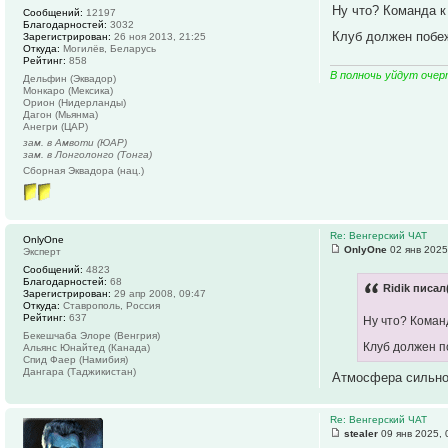
Ну что? Команда к
Сообщений:
12197
Благодарностей:
3032
Клуб должен побе
Зарегистрирован:
26 ноя 2013, 21:25
Откуда:
Могилёв, Беларусь
Рейтинг:
858
В полночь уйдут очер
Дельфин (Эквадор)
Монкаро (Мексика)
Орион (Нидерланды)
Дагон (Мьянма)
Анегри (ЦАР)
зам. в Амвоти (ЮАР)
зам. в Лонголонго (Тонга)
Сборная Эквадора (нац.)
Re: Венгерский ЧАТ
OnlyOne
OnlyOne
02 янв 2025
Эксперт
Сообщений:
4823
Благодарностей:
68
Ridik писал
Зарегистрирован:
29 апр 2008, 09:47
Откуда:
Ставрополь, Россия
Рейтинг:
637
Ну что? Команд
Бекешчаба Элоре (Венгрия)
Клуб должен п
Альянс Юнайтед (Канада)
Спид Фаер (Намибия)
Дангара (Таджикистан)
Атмосфера сильно
Re: Венгерский ЧАТ
stealer
09 янв 2025, 