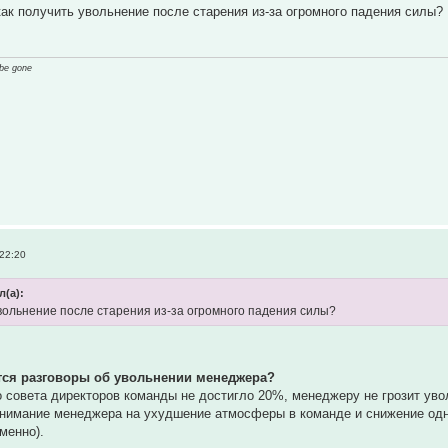
как получить увольнение после старения из-за огромного падения силы?
 be gone
 22:20
л(а):
увольнение после старения из-за огромного падения силы?
ются разговоры об увольнении менеджера?
 совета директоров команды не достигло 20%, менеджеру не грозит уво
нимание менеджера на ухудшение атмосферы в команде и снижение одно
менно).