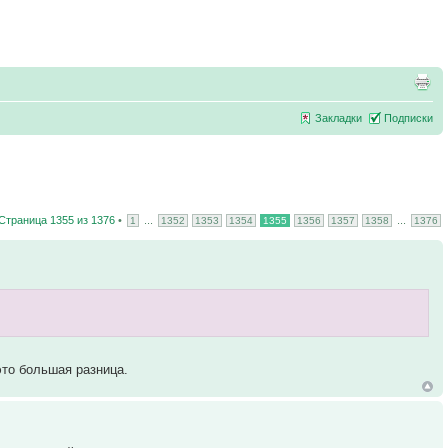
Закладки
Подписки
Страница
1355
из
1376
•
...
...
1
1352
1353
1354
1355
1356
1357
1358
1376
это большая разница.