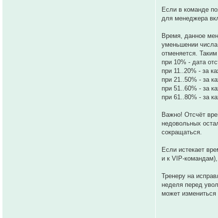
Если в команде по
для менеджера вкл
Время, данное ме
уменьшении числа 
отменяется. Таким
при 10% - дата от
при 11..20% - за 
при 21..50% - за 
при 51..60% - за 
при 61..80% - за 
Важно! Отсчёт вре
недовольных оста
сокращаться.
Если истекает вре
и к VIP-командам)
Тренеру на исправ
неделя перед увол
может измениться 