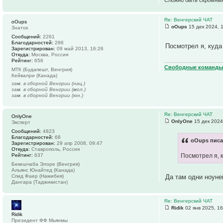
Сложно быть скромны
Re: Венгерский ЧАТ
oOups
oOups
15 дек 2024, 
Знаток
Сообщений:
2261
Благодарностей:
286
Посмотрел я, куда
Зарегистрирован:
09 май 2013, 16:26
Откуда:
Москва, Россия
Рейтинг:
656
Свободные команды 
МТК (Будапешт, Венгрия)
Кейвалри (Канада)
зам. в сборной Венгрии (нац.)
зам. в сборной Венгрии (мол.)
зам. в сборной Венгрии (юн.)
Re: Венгерский ЧАТ
OnlyOne
OnlyOne
15 дек 2024
Эксперт
Сообщений:
4823
Благодарностей:
68
oOups писа
Зарегистрирован:
29 апр 2008, 09:47
Откуда:
Ставрополь, Россия
Рейтинг:
637
Посмотрел я, 
Бекешчаба Элоре (Венгрия)
Альянс Юнайтед (Канада)
Да там одни ноуне
Спид Фаер (Намибия)
Дангара (Таджикистан)
Re: Венгерский ЧАТ
Ridik
02 янв 2025, 16
Ridik
Президент ФФ Мьянмы