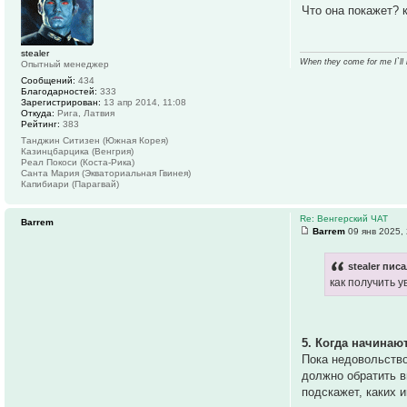
Что она покажет? 
stealer
When they come for me I`ll
Опытный менеджер
Сообщений:
434
Благодарностей:
333
Зарегистрирован:
13 апр 2014, 11:08
Откуда:
Рига, Латвия
Рейтинг:
383
Танджин Ситизен (Южная Корея)
Казинцбарцика (Венгрия)
Реал Покоси (Коста-Рика)
Санта Мария (Экваториальная Гвинея)
Капибиари (Парагвай)
Re: Венгерский ЧАТ
Barrem
Barrem
09 янв 2025,
stealer писа
как получить 
5. Когда начина
Пока недовольство
должно обратить в
подскажет, каких и