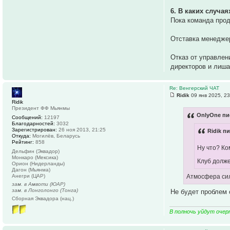
6. В каких случа
Пока команда прод
Отставка менедже
Отказ от управлен
директоров и лиша
Re: Венгерский ЧАТ
Ridik
09 янв 2025, 23
Ridik
Президент ФФ Мьянмы
OnlyOne пи
Сообщений:
12197
Благодарностей:
3032
Зарегистрирован:
26 ноя 2013, 21:25
Ridik пи
Откуда:
Могилёв, Беларусь
Рейтинг:
858
Ну что? Ко
Дельфин (Эквадор)
Монкаро (Мексика)
Клуб долж
Орион (Нидерланды)
Дагон (Мьянма)
Атмосфера си
Анегри (ЦАР)
зам. в Амвоти (ЮАР)
зам. в Лонголонго (Тонга)
Не будет проблем 
Сборная Эквадора (нац.)
В полночь уйдут очер