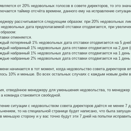
является от 20% недовольных голосов в совете директоров, то это знач
ючается таймер отсчёта времени, данного ему на исправление ситуаци
неджеру рассчитывается следующим образом: при 20% недовольных лими
недовольных дата предполагаемой отставки отодвигается, при увеличен
 образом:
ставки отменяется.
каждый потерянный 1% недовольных дата отставки отодвигается на 5 дне
каждый набранный 1% недовольных дата отставки отодвигается на 2 дня 
каждый набранный 1% недовольных дата отставки отодвигается на 1 день
каждые набранные 2% недовольных дата отставки отодвигается на 1 день
мени начинается в тот момент, когда недовольство совета директоров вп
лось 10% и меньше. Во всех остальных случаях с каждым новым днём в
мя, отведённое менеджеру для уменьшения недовольства, то менеджер п
, а команда становится свободной.
ление ситуации с недовольством совета директоров даётся не менее 7 
ьнением, то на специальной странице будет написано, что была запуще
в меньшую сторону и у вас точно будут эти 7 дней на попытки исправит