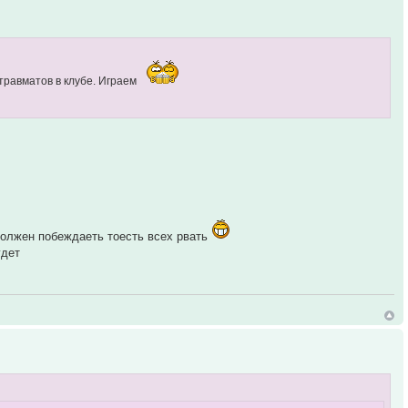
 травматов в клубе. Играем
должен побеждаеть тоесть всех рвать
удет