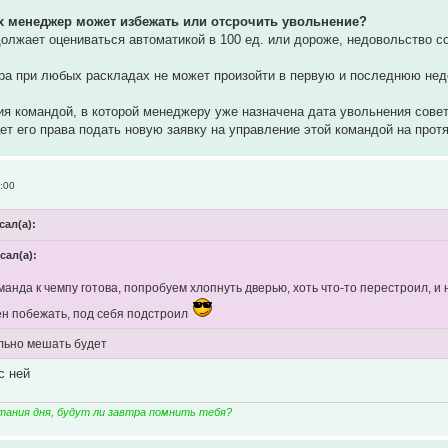
ях менеджер может избежать или отсрочить увольнение?
олжает оцениваться автоматикой в 100 ед. или дороже, недовольство со
ра при любых раскладах не может произойти в первую и последнюю нед
ия командой, в которой менеджеру уже назначена дата увольнения сове
ет его права подать новую заявку на управление этой командой на прот
:00
сал(а):
сал(а):
манда к чемпу готова, попробуем хлопнуть дверью, хоть что-то перестроил, и 
ен побежать, под себя подстроил
льно мешать будет
с ней
тания дня, будут ли завтра помнить тебя?