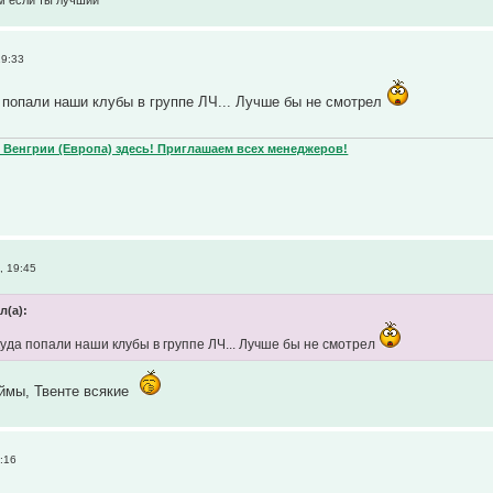
м если ты лучший
19:33
 попали наши клубы в группе ЛЧ... Лучше бы не смотрел
Венгрии (Европа) здесь! Приглашаем всех менеджеров!
, 19:45
л(а):
куда попали наши клубы в группе ЛЧ... Лучше бы не смотрел
ймы, Твенте всякие
:16