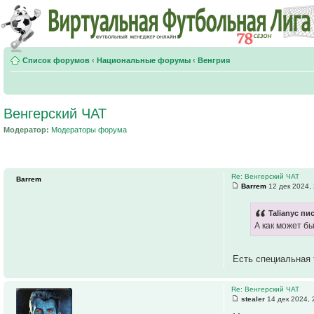
Список форумов
‹
Национальные форумы
‹
Венгрия
Венгерский ЧАТ
Модератор:
Модераторы форума
Re: Венгерский ЧАТ
Barrem
Barrem
12 дек 2024,
Talianyc пи
А как может б
Есть специальная 
Re: Венгерский ЧАТ
stealer
14 дек 2024, 