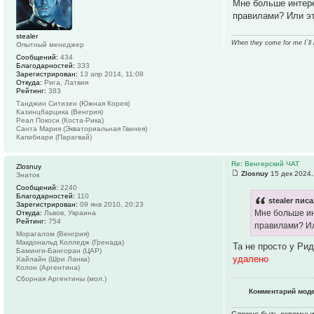
Мне больше интере
правилами? Или э
stealer
When they come for me I`ll
Опытный менеджер
Сообщений:
434
Благодарностей:
333
Зарегистрирован:
13 апр 2014, 11:08
Откуда:
Рига, Латвия
Рейтинг:
383
Танджин Ситизен (Южная Корея)
Казинцбарцика (Венгрия)
Реал Покоси (Коста-Рика)
Санта Мария (Экваториальная Гвинея)
Капибиари (Парагвай)
Re: Венгерский ЧАТ
Zlosnuy
Zlosnuy
15 дек 2024,
Знаток
Сообщений:
2240
Благодарностей:
110
stealer писа
Зарегистрирован:
09 янв 2010, 20:23
Мне больше ин
Откуда:
Львов, Украина
Рейтинг:
754
правилами? Ил
Морагалом (Венгрия)
Макдональд Колледж (Гренада)
Та не просто у Ри
Баминги-Бангоран (ЦАР)
удалено
Хайлайн (Шри Ланка)
Колон (Аргентина)
Сборная Аргентины (мол.)
Комментарий мод