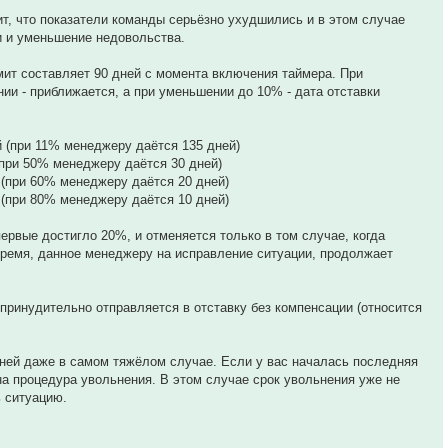
ит, что показатели команды серьёзно ухудшились и в этом случае
и и уменьшение недовольства.
т составляет 90 дней с момента включения таймера. При
ии - приближается, а при уменьшении до 10% - дата отставки
й (при 11% менеджеру даётся 135 дней)
(при 50% менеджеру даётся 30 дней)
 (при 60% менеджеру даётся 20 дней)
 (при 80% менеджеру даётся 10 дней)
ервые достигло 20%, и отменяется только в том случае, когда
ремя, данное менеджеру на исправление ситуации, продолжает
ринудительно отправляется в отставку без компенсации (относится
дней даже в самом тяжёлом случае. Если у вас началась последняя
на процедура увольнения. В этом случае срок увольнения уже не
ь ситуацию.