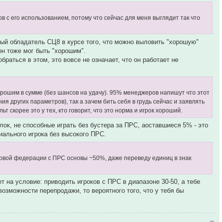
в с его использованием, потому что сейчас для меня выглядит так что
ый обладатель СЦ8 в курсе того, что можно выловить "хорошую"
он тоже мог быть "хорошим".
раться в этом, это вовсе не означает, что он работает не
 хорошим в сумме (без шансов на удачу). 95% менеджеров напишут что этот
ия других параметров), так а зачем бить себя в грудь сейчас и заявлять
ьт скорее это у тех, кто говорит, что это норма и игрок хороший.
лок, не способные играть без бустера за ПРС, аоставшиеся 5% - это
иального игрока без высокого ПРС.
ановой федерации с ПРС основы ~50%, даже переведу единиц в знак
 на условие: приводить игроков с ПРС в диапазоне 30-50, а тебе
возможности перепродажи, то вероятного того, что у тебя бы