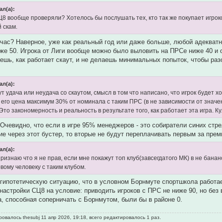
ал(а):
8 вообще проверяли? Хотелось бы послушать тех, кто так же покупает игроко
 скам.
час? Наверное, уже как реальный год или даже больше, любой адекватн
же 50. Игрока от Лиги вообще можно было выловить на ПРСе ниже 40 и 
ешь, как работает скаут, и не делаешь минимальных попыток, чтобы разоб
ал(а):
ут удача или неудача со скаутом, смысл в том что написано, что игрок будет
и его цена максимум 30% от номинала с таким ПРС (в не зависимости от значен
 Это закономерность и реальность в результате того, как работает эта игра. Кул
. Очевидно, что если в игре 95% менеджеров - это собиратели синих стре
ие через этот бустер, то вторые не будут переплачивать первым за прем
ал(а):
ризнаю что я не прав, если мне покажут топ клуб(завсегдатого МК) в не бан
вому человеку с таким клубом.
гипотетическую ситуацию, что в условном Борнмуте спортшкола работает
настройки СЦ8 на условие: приводить игроков с ПРС не ниже 90, но без 
, способная соперничать с Борнмутом, были бы в районе 0.
овалось thesubj 11 апр 2026, 19:18, всего редактировалось 1 раз.