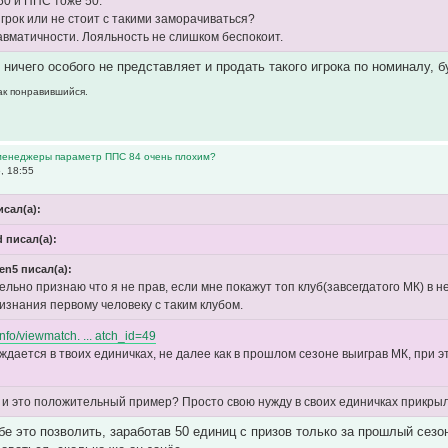
50 и ППС тоже 50.
грок или не стоит с такими заморачиваться?
авматичности. Лояльность не слишком беспокоит.
. ничего особого не представляет и продать такого игрока по номиналу, 
как понравившийся.
 менеджеры параметр ППС 84 очень плохим?
, 18:55
исал(а):
d писал(а):
en5 писал(а):
ельно признаю что я не прав, если мне покажут топ клуб(завсегдатого МК) в
изнания первому человеку с таким клубом.
.info/viewmatch. ... atch_id=49
ждается в твоих единичках, не далее как в прошлом сезоне выиграв МК, при э
 и это положительный пример? Просто свою нужду в своих единичках прикры
бе это позволить, заработав 50 единиц с призов только за прошлый сезо