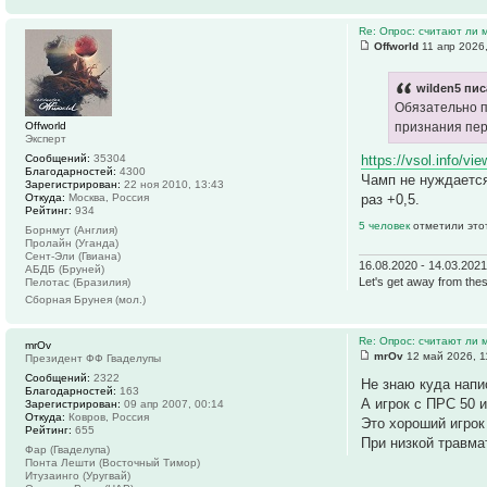
Re: Опрос: считают ли
Offworld
11 апр 2026
wilden5 пис
Обязательно п
Offworld
признания пер
Эксперт
https://vsol.info/vi
Сообщений:
35304
Благодарностей:
4300
Чамп не нуждается
Зарегистрирован:
22 ноя 2010, 13:43
раз +0,5.
Откуда:
Москва, Россия
Рейтинг:
934
5 человек
отметили это
Борнмут (Англия)
Пролайн (Уганда)
Сент-Эли (Гвиана)
16.08.2020 - 14.03.202
АБДБ (Бруней)
Let's get away from thes
Пелотас (Бразилия)
Сборная Брунея (мол.)
Re: Опрос: считают ли
mrOv
mrOv
12 май 2026, 1
Президент ФФ Гваделупы
Сообщений:
2322
Не знаю куда напи
Благодарностей:
163
А игрок с ПРС 50 
Зарегистрирован:
09 апр 2007, 00:14
Откуда:
Ковров, Россия
Это хороший игрок
Рейтинг:
655
При низкой травма
Фар (Гваделупа)
Понта Лешти (Восточный Тимор)
Итузаинго (Уругвай)