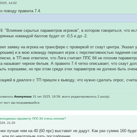
2025, 14:02
по поводу правила 7.4.
 9. "Влияние скрытых параметров игроков", в котором говориться, что е
рянных командой баллов будет от -0,5 и до -2.
вил заявку на игрока на трансфере с проверкой от скаут центра. Указал 
орошим) и в мою команду перешел игрок с перспективностью падения си
писки, в ТП мне ответили, что Лига считает ППС 84 не плохим параметр
а называет черное белым. А правило 7.4 четко описывает, что скаут до
ть хорошими, но при этом среди этих параметров не должно быть очен
туацией в диалоге с ТП пришли к выводу, что нужно сделать опрос, сч
ировалось
Anonymous
31 окт 2025, 16:58, всего редактировалось 2 раз(а).
от пост как понравившийся.
 менеджеры параметр ППС 84 очень плохим?
026, 21:20
ки лучше чем на 40 (60 прс) выставит не дадут. Как раз сумма 160 буде
, или по некоторым дать послабление.