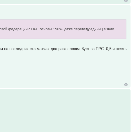
ановой федерации с ПРС основы ~50%, даже переведу единиц в знак
м на последних ста матчах два раза словил буст за ПРС -0,5 и шесть