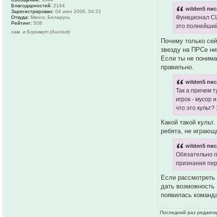
Благодарностей:
2164
wilden5 пис
Зарегистрирован:
04 июн 2006, 04:22
Функционал СЦ
Откуда:
Минск, Беларусь
Рейтинг:
508
это полнейший
зам. в Борнмут (Англия)
Почему только сей
звезду на ПРСе ни
Если ты не понима
правильно.
wilden5 пис
Так а причем т
игрок - мусор 
что это культ?
Какой такой культ
ребята, не играющ
wilden5 пис
Обязательно п
признания пер
Если рассмотреть 
дать возможность 
появилась команда
Последний раз редактир