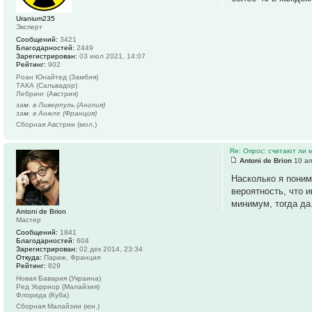
Uranium235
Эксперт
Сообщений:
3421
Благодарностей:
2449
Зарегистрирован:
03 июл 2021, 14:07
Рейтинг:
902
Роан Юнайтед (Замбия)
ТАКА (Сальвадор)
Лебринг (Австрия)
зам. в Ливерпуль (Англия)
зам. в Анжле (Франция)
Сборная Австрии (мол.)
Re: Опрос: считают ли
Antoni de Brion
10 ап
Насколько я поним
вероятность, что и
минимум, тогда да
Antoni de Brion
Мастер
Сообщений:
1841
Благодарностей:
604
Зарегистрирован:
02 дек 2014, 23:34
Откуда:
Париж, Франция
Рейтинг:
829
Новая Бавария (Украина)
Ред Уорриор (Малайзия)
Флорида (Куба)
Сборная Малайзии (юн.)