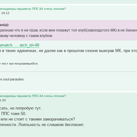
 менеджеры параметр ППС 84 очень плохим?
, 19:12
ал(а):
ризнаю что я не прав, если мне покажут топ клуб(завсегдатого МК) в не бан
вому человеку с таким клубом.
ewmatch. ... atch_id=49
 в твоих единичках, не далее как в прошлом сезоне выиграв МК, при это
т пост как понравившийся.
1
e soul parasites
 менеджеры параметр ППС 84 очень плохим?
1:33
сать, но попробую тут.
и ППС тоже 50.
 или не стоит с такими заморачиваться?
тичности. Лояльность не слишком беспокоит.