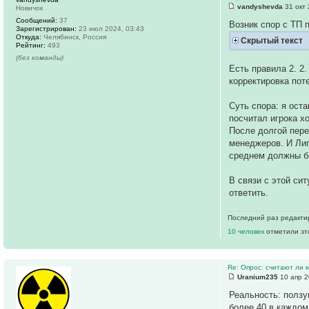
vandyshevda
31 окт 
Новичок
Сообщений:
37
Возник спор с ТП 
Зарегистрирован:
23 июл 2024, 03:43
Откуда:
Челябинск, Россия
Скрытый текст
Рейтинг:
493
(без команды)
Есть правила 2. 2.
корректировка поте
Суть спора: я оста
посчитал игрока х
После долгой пере
менеджеров. И Лиг
среднем должны бы
В связи с этой си
ответить.
Последний раз редакт
10 человек
отметили эт
Re: Опрос: считают ли
Uranium235
10 апр 2
Реальность: ползун
более 40 в каждом