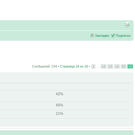
Закладки
Подписки
Сообщений: 234 •
Страница
16
из
16
•
...
1
12
13
14
15
16
42%
45%
11%