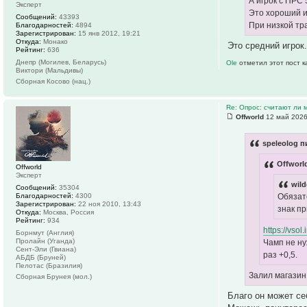
А игрок с ПРС 
Эксперт
Это хороший и
Сообщений:
43393
При низкой тр
Благодарностей:
4894
Зарегистрирован:
15 янв 2012, 19:21
Откуда:
Монако
Это средний игрок
Рейтинг:
636
Днепр (Могилев, Беларусь)
Ole
отметил этот пост 
Виктори (Мальдивы)
Сборная Косово (нац.)
Re: Опрос: считают ли
Offworld
12 май 2026
speleolog п
Offworl
Offworld
Эксперт
wild
Сообщений:
35304
Благодарностей:
4300
Обязат
Зарегистрирован:
22 ноя 2010, 13:43
знак пр
Откуда:
Москва, Россия
Рейтинг:
934
https://vsol
Борнмут (Англия)
Пролайн (Уганда)
Чамп не ну
Сент-Эли (Гвиана)
раз +0,5.
АБДБ (Бруней)
Пелотас (Бразилия)
Залил магазин
Сборная Брунея (мол.)
Благо он может се