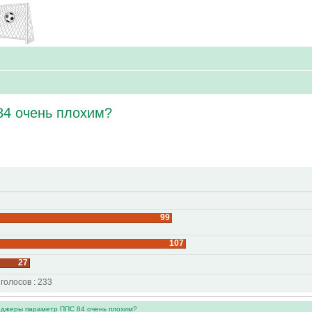
84 очень плохим?
99
107
27
 голосов : 233
еджеры параметр ППС 84 очень плохим?