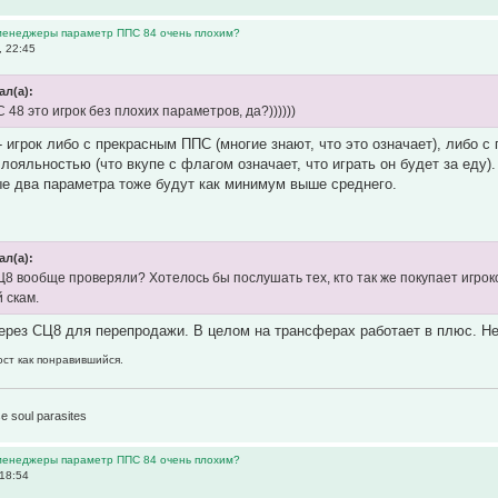
 менеджеры параметр ППС 84 очень плохим?
, 22:45
ал(а):
РС 48 это игрок без плохих параметров, да?))))))
- игрок либо с прекрасным ППС (многие знают, что это означает), либо с
лояльностью (что вкупе с флагом означает, что играть он будет за еду).
е два параметра тоже будут как минимум выше среднего.
ал(а):
8 вообще проверяли? Хотелось бы послушать тех, кто так же покупает игроко
 скам.
ерез СЦ8 для перепродажи. В целом на трансферах работает в плюс. Не
ост как понравившийся.
1
e soul parasites
 менеджеры параметр ППС 84 очень плохим?
 18:54