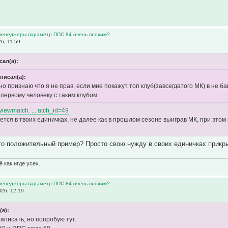
 менеджеры параметр ППС 84 очень плохим?
6, 11:59
сал(а):
 писал(а):
о признаю что я не прав, если мне покажут топ клуб(завсегдатого МК) в не
первому человеку с таким клубом.
o/viewmatch. ... atch_id=49
тся в твоих единичках, не далее как в прошлом сезоне выиграв МК, при этом 
то положительный пример? Просто свою нужду в своих единичках прикр
 как игде усех.
 менеджеры параметр ППС 84 очень плохим?
26, 12:19
(а):
аписать, но попробую тут.