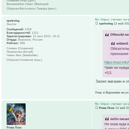
Олимпик Реал (ЦАР)
Вильмомбль Спорт (Франция)
Сборная Восточного Тимора (мол.)
Re: Опрос: считают ли
speleolog
speleolog
12 май 202
Знаток
Сообщений:
2256
Благодарностей:
1221
Offworld пи
Зарегистрирован:
12 июл 2015, 19:11
Откуда:
Воронеж, Россия
Рейтинг:
596
wilden5
Обязательн
Слован (Словения)
Линмэнчжэ (Китай)
признания 
Чикен Инн (Зимбабве)
Сборная Словении (нац.)
https://vsol.inf
Чамп не нуждае
+0,5.
Залил магазин и э
Унас в Ворониже ни усё
Re: Опрос: считают ли
Рома Псих
12 май 20
mrOv писал
Не знаю куда н
Рома Псих