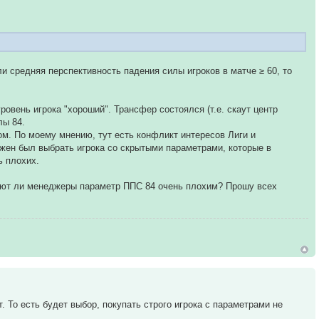
сли средняя перспективность падения силы игроков в матче ≥ 60, то
уровень игрока "хороший". Трансфер состоялся (т.е. скаут центр
лы 84.
ом. По моему мнению, тут есть конфликт интересов Лиги и
лжен был выбрать игрока со скрытыми параметрами, которые в
ь плохих.
итают ли менеджеры параметр ППС 84 очень плохим? Прошу всех
т. То есть будет выбор, покупать строго игрока с параметрами не