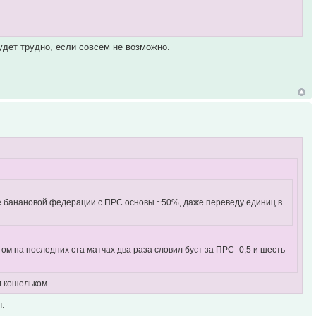
будет трудно, если совсем не возможно.
 не банановой федерации с ПРС основы ~50%, даже переведу единиц в
том на последних ста матчах два раза словил буст за ПРС -0,5 и шесть
л кошельком.
н.