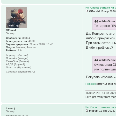
Re: Опрос: считают ли
Offworld
10 апр 2026
wilden5 пис
Т.е. игрок с П
Offworld
Да. Конкретно это 
Эксперт
либо с прекрасной 
Сообщений:
35304
Благодарностей:
4300
При этом остальны
Зарегистрирован:
22 ноя 2010, 13:43
В чём проблема?
Откуда:
Москва, Россия
Рейтинг:
934
Борнмут (Англия)
Пролайн (Уганда)
wilden5 пис
Сент-Эли (Гвиана)
АБДБ (Бруней)
Функционал СЦ
Пелотас (Бразилия)
это полнейший
Сборная Брунея (мол.)
Покупаю игроков ч
Podolski
отметил этот п
16.08.2020 - 14.03.202
Let's get away from thes
Re: Опрос: считают ли
thesubj
thesubj
11 апр 2026,
Эксперт
Сообщений:
3044