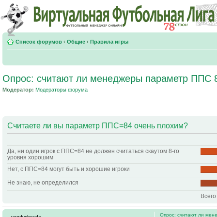
Список форумов
‹
Общие
‹
Правила игры
Опрос: считают ли менеджеры параметр ППС 
Модератор:
Модераторы форума
Считаете ли вы параметр ППС=84 очень плохим?
Да, ни один игрок с ППС=84 не должен считаться скаутом 8-го
уровня хорошим
Нет, с ППС=84 могут быть и хорошие игроки
Не знаю, не определился
Всего
Опрос: считают ли мен
vandyshevda