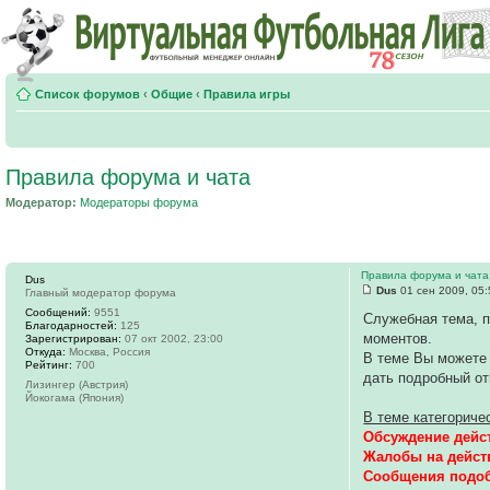
Список форумов
‹
Общие
‹
Правила игры
Правила форума и чата
Модератор:
Модераторы форума
Правила форума и чата
Dus
Dus
01 сен 2009, 05:
Главный модератор форума
Сообщений:
9551
Служебная тема, 
Благодарностей:
125
моментов.
Зарегистрирован:
07 окт 2002, 23:00
Откуда:
Москва, Россия
В теме Вы можете
Рейтинг:
700
дать подробный от
Лизингер (Австрия)
Йокогама (Япония)
В теме категориче
Обсуждение дейс
Жалобы на дейст
Сообщения подобн