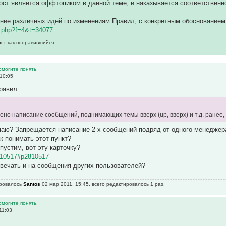
ст является оффтопиком в данной теме, и наказывается соответственн
ние различных идей по изменениям Правил, с конкретным обоснованием 
c.php?f=4&t=34077
ост как понравившийся.
омогите понять.
10:05
равил:
щено написание сообщений, поднимающих темы вверх (up, вверх) и т.д. ранее
аю? Запрещается написание 2-х сообщений подряд от одного менеджера 
к понимать этот пункт?
пустим, вот эту карточку?
810517#p2810517
твечать и на сообщения других пользователей?
ировалось
Santos
02 мар 2011, 15:45, всего редактировалось 1 раз.
омогите понять.
11:03