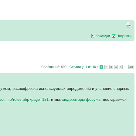
Закладки
Подписки
Сообщений: 599 •
Страница
1
из
40
•
...
1
2
3
4
5
40
румом, расшифровка используемых определений и уяснение спорных
vsol.info/rules.php?page=121
, и мы,
модераторы форума
, постараемся