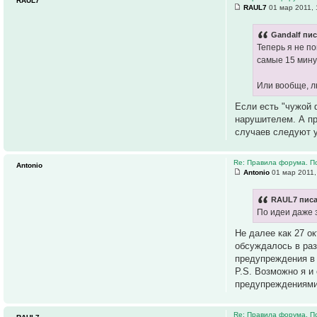
RAUL7
RAUL7
01 мар 2011, 
Gandalf пис
Теперь я не по
самые 15 мину
Или вообще, л
Если есть "чужой
нарушителем. А пр
случаев следуют у
Re: Правила форума. П
Antonio
Antonio
01 мар 2011,
RAUL7 писа
По идеи даже 
Не далее как 27 о
обсуждалось в раз
предупреждения в
P.S. Возможно я и
предупреждениями
Re: Правила форума. П