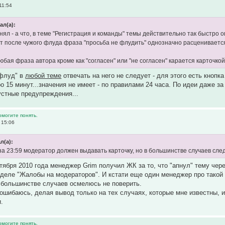
11:54
ал(а):
нял - а что, в теме "Регистрация и команды" темы действительно так быстро 
т после чужого флуда фраза "просьба не флудить" однозначно расцениваетс
юбая фраза автора кроме как "согласен" или "не согласен" карается карточко
 флуд" в
любой теме
отвечать на него не следует - для этого есть кноп
о 15 минут...значения не имеет - по правилами 24 часа. По идеи даже з
стные предупреждения...
омогите понять.
 15:06
л(а):
за 23:59 модератор должен выдавать карточку, но в большинстве случаев сле
ктября 2010 года менеджер Grim получил ЖК за то, что "апнул" тему че
деле "Жалобы на модераторов". И кстати еще один менеджер про такой ж
 большинстве случаев осмелюсь не поверить.
 ошибаюсь, делая вывод только на тех случаях, которые мне известны, и
.
омогите понять.