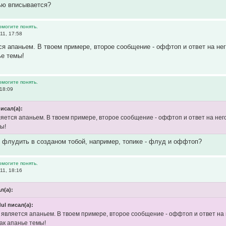
ью вписывается?
омогите понять.
11, 17:58
тся апаньем. В твоем примере, второе сообщение - оффтоп и ответ на нег
ье темы!
омогите понять.
18:09
исал(а):
вляется апаньем. В твоем примере, второе сообщение - оффтоп и ответ на нег
мы!
е флудить в созданом тобой, например, топике - флуд и оффтоп?
омогите понять.
11, 18:16
л(а):
ul писал(а):
е является апаньем. В твоем примере, второе сообщение - оффтоп и ответ на 
ак апанье темы!