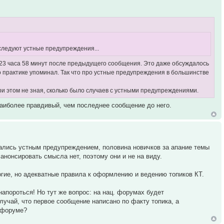
 следуют устные предупреждения...
ез 23 часа 58 минут после предыдущего сообщения. Это даже обсуждалось
о практике упоминал. Так что про устные предупреждения в большинстве
при этом не зная, сколько было случаев с устными предупреждениями.
наиболее правдивый, чем последнее сообщение до него.
ались устным предупреждением, половина новичков за апание темы
анонсировать смысла нет, поэтому они и не на виду.
рогие, но адекватные правила к оформлению и ведению топиков КТ.
напороться! Но тут же вопрос: на нац. форумах будет
лучай, что первое сообщение написано по факту топика, а
ц форуме?