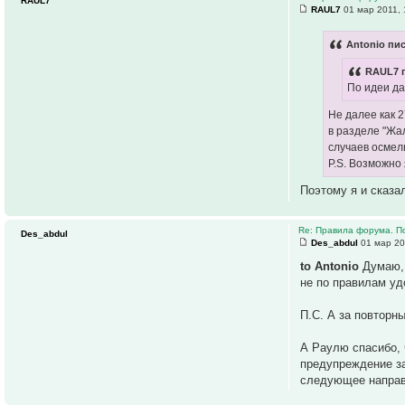
RAUL7
RAUL7
01 мар 2011, 
Antonio пис
RAUL7 п
По идеи да
Не далее как 
в разделе "Жа
случаев осмел
P.S. Возможно
Поэтому я и сказа
Re: Правила форума. П
Des_abdul
Des_abdul
01 мар 20
to Antonio
Думаю, 
не по правилам уд
П.С. А за повторн
А Раулю спасибо, 
предупреждение за
следующее направл