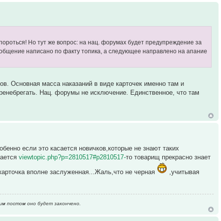
апороться! Но тут же вопрос: на нац. форумах будет предупреждение за
сообщение написано по факту топика, а следующее направлено на апание
ов. Основная масса наказаний в виде карточек именно там и
ренебрегать. Нац. форумы не исключение. Единственное, что там
бенно если это касается новичков,которые не знают таких
сается
viewtopic.php?p=2810517#p2810517-
то товарищ прекрасно знает
карточка вполне заслуженная...Жаль,что не черная
,учитывая
им постом оно будет закончено.