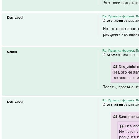
Это тоже под стат
Re: Правила форума. П
Des_abdul
Des_abdul
01 мар 20
Нет, это не являе
расценен как апан
Re: Правила форума. П
Santos
Santos
01 мар 2011, 
Des_abdul п
Нет, это не я
как апанье те
Тоесть, просьба н
Re: Правила форума. П
Des_abdul
Des_abdul
01 мар 20
Santos писа
Des_abd
Нет, это н
расценен к