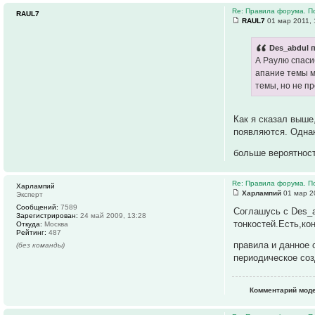
Re: Правила форума. П
RAUL7
RAUL7
01 мар 2011, 
Des_abdul п
А Раулю спаси
апание темы м
темы, но не п
Как я сказал выше
появляются. Однак
больше вероятност
Re: Правила форума. П
Харлампий
Харлампий
01 мар 2
Эксперт
Сообщений:
7589
Соглашусь с Des_a
Зарегистрирован:
24 май 2009, 13:28
тонкостей.Есть,ко
Откуда:
Москва
Рейтинг:
487
правила и данное 
(без команды)
периодическое со
Комментарий моде