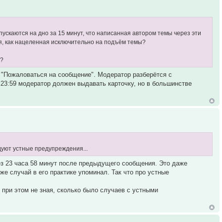
опускаются на дно за 15 минут, что написанная автором темы через эти
я, как нацеленная исключительно на подъём темы?
й?
ка "Пожаловаться на сообщение". Модератор разберётся с
а 23:59 модератор должен выдавать карточку, но в большинстве
дуют устные предупреждения...
рез 23 часа 58 минут после предыдущего сообщения. Это даже
е случай в его практике упоминал. Так что про устные
 при этом не зная, сколько было случаев с устными