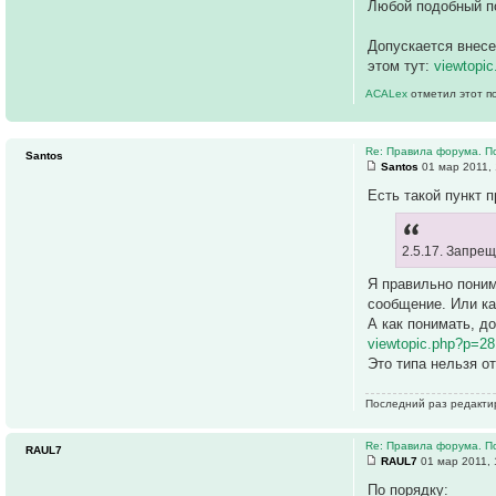
Любой подобный по
Допускается внесе
этом тут:
viewtopi
ACALex
отметил этот п
Re: Правила форума. П
Santos
Santos
01 мар 2011, 
Есть такой пункт п
2.5.17. Запре
Я правильно поним
сообщение. Или ка
А как понимать, до
viewtopic.php?p=2
Это типа нельзя о
Последний раз редакт
Re: Правила форума. П
RAUL7
RAUL7
01 мар 2011, 
По порядку: