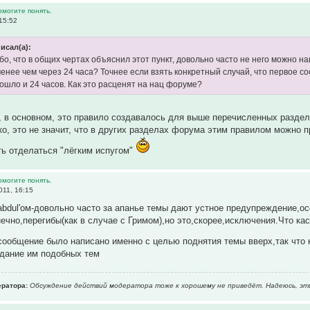
омогите понять.
15:52
исал(а):
бо, что в общих чертах объяснил этот пункт, довольно часто не него можно н
енее чем через 24 часа? Точнее если взять конкретный случай, что первое 
рошло и 24 часов. Как это расценят на нац форуме?
, в основном, это правило создавалось для выше перечисленных раздел
о, это не значит, что в других разделах форума этим правилом можно п
ь отделаться "лёгким испугом"
омогите понять.
011, 16:15
bdul'ом-довольно часто за апанье темы дают устное предупреждение,осо
нечно,перегибы(как в случае с Гримом),но это,скорее,исключения.Что ка
сообщение было написано именно с целью поднятия темы вверх,так что 
здание им подобных тем
ратора:
Обсуждение действий модератора тоже к хорошему не приведёт. Надеюсь, эт