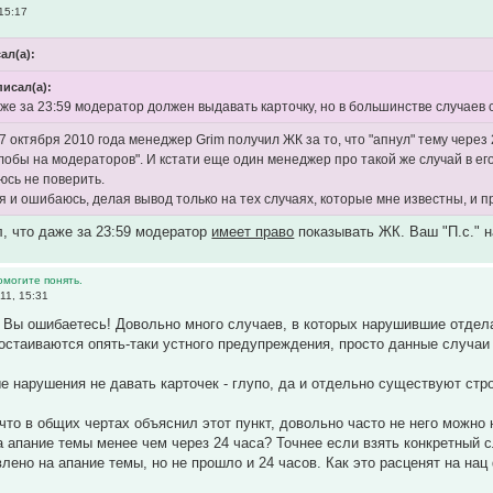
15:17
ал(а):
исал(а):
же за 23:59 модератор должен выдавать карточку, но в большинстве случаев
27 октября 2010 года менеджер Grim получил ЖК за то, что "апнул" тему чер
лобы на модераторов". И кстати еще один менеджер про такой же случай в ег
юсь не поверить.
 я и ошибаюсь, делая вывод только на тех случаях, которые мне известны, и 
л, что даже за 23:59 модератор
имеет право
показывать ЖК. Ваш "П.с." 
омогите понять.
11, 15:31
Вы ошибаетесь! Довольно много случаев, в которых нарушившие отдел
остаиваются опять-таки устного предупреждения, просто данные случаи 
ые нарушения не давать карточек - глупо, да и отдельно существуют ст
что в общих чертах объяснил этот пункт, довольно часто не него можно 
 апание темы менее чем через 24 часа? Точнее если взять конкретный с
ено на апание темы, но не прошло и 24 часов. Как это расценят на на