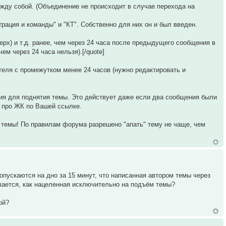
ежду собой. (Объединение не происходит в случае перехода на
трация и команды" и "КТ". Собственно для них он и был введен.
рх) и т.д. ранее, чем через 24 часа после предыдущего сообщения в
ем через 24 часа нельзя).[/quote]
теля с промежутком менее 24 часов (нужно редактировать и
я для поднятия темы. Это действует даже если два сообщения были
м про ЖК по Вашей ссылке.
 темы! По правилам форума разрешено "апать" тему не чаще, чем
 опускаются на дно за 15 минут, что написанная автором темы через
вается, как нацеленная исключительно на подъём темы?
ой?