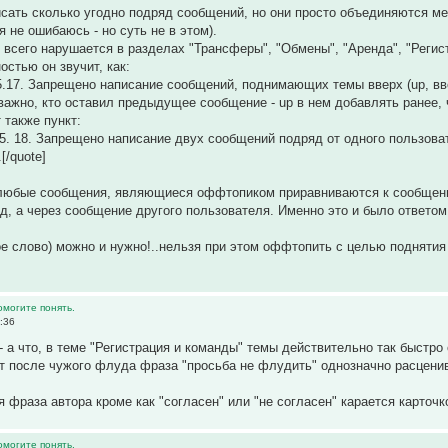
исать сколько угодно подряд сообщений, но они просто объединяются м
я не ошибаюсь - но суть не в этом).
е всего нарушается в разделах "Трансферы", "Обмены", "Аренда", "Регис
остью он звучит, как:
5.17. Запрещено написание сообщений, поднимающих темы вверх (up, вве
 важно, кто оставил предыдущее сообщение - up в нем добавлять ранее, ч
 также пункт:
 5. 18. Запрещено написание двух сообщений подряд от одного пользова
[/quote]
о любые сообщения, являющиеся оффтопиком приравниваются к сообщени
д, а через сообщение другого пользователя. Именно это и было ответо
е слово) можно и нужно!..нельзя при этом оффтопить с целью поднятия
омогите понять.
:36
 - а что, в теме "Регистрация и команды" темы действительно так быстро
т после чужого флуда фраза "просьба не флудить" однозначно расцени
 фраза автора кроме как "согласен" или "не согласен" карается карточк
омогите понять.