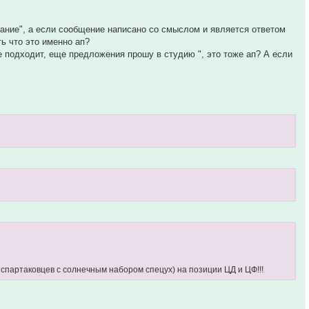
апание", а если сообщение написано со смыслом и является ответом
ь что это именно ап?
е подходит, еще предложения прошу в студию ", это тоже ап? А если
 спартаковцев с солнечным набором спецух) на позиции ЦД и ЦФ!!!