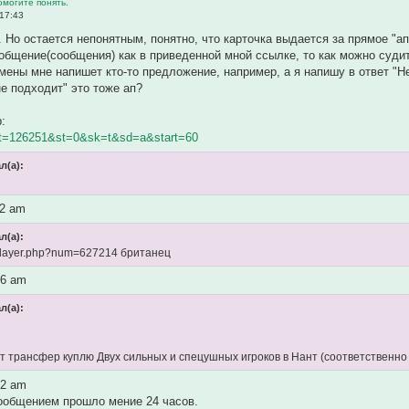
омогите понять.
17:43
. Но остается непонятным, понятно, что карточка выдается за прямое "
бщение(сообщения) как в приведенной мной ссылке, то как можно судит
мены мне напишет кто-то предложение, например, а я напишу в ответ "Н
не подходит" это тоже ап?
:
&t=126251&st=0&sk=t&sd=a&start=60
л(а):
02 am
л(а):
fo/player.php?num=627214 британец
26 am
л(а):
т трансфер куплю Двух сильных и спецушных игроков в Нант (соответственно
42 am
ообщением прошло мение 24 часов.