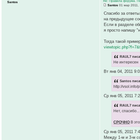
Re: Правила форума. П
Santos
Santos
01 мар 2011, 
Спасибо за ответы
на предыдущее соо
Если в разделе об
я просто напишу "
Тогда такой пример
viewtopic.php?f=7
RAUL7 писа
Не интересен
Вт янв 04, 2011 9:
Santos писа
http://vsol.in
Ср янв 05, 2011 7:
RAUL7 писа
Нет, спасибо...
СРОЧНО
В это
Ср янв 05, 2011 7:
Между 1-м и 3-м с