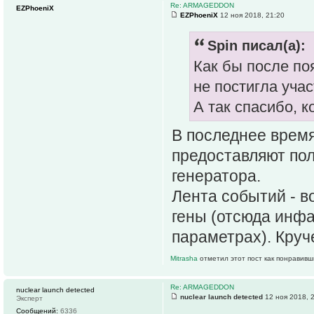
Re: ARMAGEDDON
EZPhoeniX
EZPhoeniX
12 ноя 2018, 21:20
Spin писал(а):
Как бы после по
не постигла уча
А так спасибо, к
В последнее врем
предоставляют по
генератора.
Лента событий - 
гены (отсюда инфа
параметрах). Круч
Mitrasha
отметил этот пост как понравивш
Re: ARMAGEDDON
nuclear launch detected
nuclear launch detected
12 ноя 2018, 
Эксперт
Сообщений:
6336