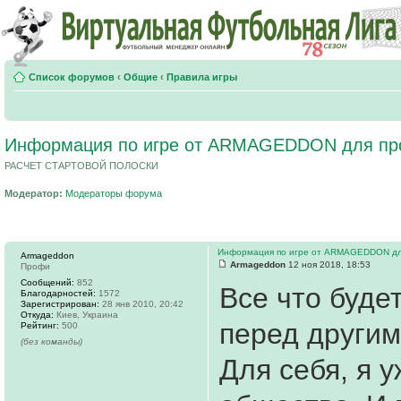
Список форумов
‹
Общие
‹
Правила игры
Информация по игре от ARMAGEDDON для пр
РАСЧЕТ СТАРТОВОЙ ПОЛОСКИ
Модератор:
Модераторы форума
Информация по игре от ARMAGEDDON дл
Armageddon
Armageddon
12 ноя 2018, 18:53
Профи
Сообщений:
852
Все что буде
Благодарностей:
1572
Зарегистрирован:
28 янв 2010, 20:42
Откуда:
Киев, Украина
перед другим
Рейтинг:
500
(без команды)
Для себя, я 