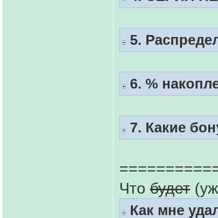
5. Распредел
6. % накопл
7. Какие бо
==========
Что
будет
(уж
Как мне уда