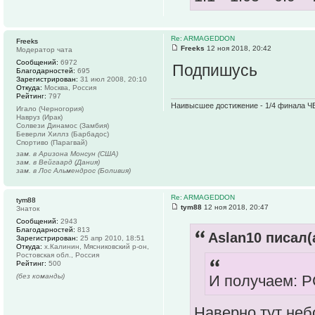
Re: ARMAGEDDON
Freeks
Freeks
12 ноя 2018, 20:42
Модератор чата
Сообщений:
6972
Подпишусь
Благодарностей:
695
Зарегистрирован:
31 июл 2008, 20:10
Откуда:
Москва, Россия
Рейтинг:
797
Наивысшее достижение - 1/4 финала ЧЕ
Игало (Черногория)
Навруз (Ирак)
Солвези Динамос (Замбия)
Беверли Хиллз (Барбадос)
Спортиво (Парагвай)
зам. в Аризона Монсун (США)
зам. в Вейгаард (Дания)
зам. в Лос Альмендрос (Боливия)
Re: ARMAGEDDON
tym88
tym88
12 ноя 2018, 20:47
Знаток
Сообщений:
2943
Благодарностей:
813
Aslan10 писал(
Зарегистрирован:
25 апр 2010, 18:51
Откуда:
х.Калинин, Мясниковский р-он,
Ростовская обл., Россия
Рейтинг:
500
(без команды)
И получаем: Р
Наверно тут не