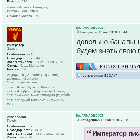
Рейтинг:
636
Днепр (Могилев, Беларусь)
Виктори (Мальдивы)
Сборная Косово (нац.)
Re: ARMAGEDDON
Император
12 ноя 2018, 19:44
довольно банальны
Император
Эксперт
будем знать свою 
Сообщений:
7715
Благодарностей:
634
Зарегистрирован:
21 сен 2008, 20:12
Откуда:
Ховд, Монголия
Рейтинг:
392
Андоринья (Сан Томе и Принсипи)
"суть форума ВСОЛа"
Дебрецен (Венгрия)
Хантерс (Монголия)
зам. в Висла (Краков, Польша)
зам. в Аль-Драйх (Саудовская Аравия)
зам. в Ла Досе Университарио (Уругвай)
зам. в сборной Сан Томе и Принсипи
(юн.)
Re: ARMAGEDDON
Armageddon
Armageddon
12 ноя 2018, 20:10
Профи
Сообщений:
852
Благодарностей:
1572
Император писа
Зарегистрирован:
28 янв 2010, 20:42
Откуда:
Киев, Украина