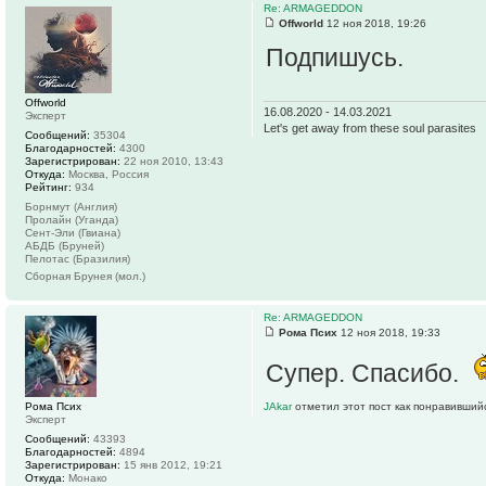
Re: ARMAGEDDON
Offworld
12 ноя 2018, 19:26
Подпишусь.
Offworld
16.08.2020 - 14.03.2021
Эксперт
Let's get away from these soul parasites
Сообщений:
35304
Благодарностей:
4300
Зарегистрирован:
22 ноя 2010, 13:43
Откуда:
Москва, Россия
Рейтинг:
934
Борнмут (Англия)
Пролайн (Уганда)
Сент-Эли (Гвиана)
АБДБ (Бруней)
Пелотас (Бразилия)
Сборная Брунея (мол.)
Re: ARMAGEDDON
Рома Псих
12 ноя 2018, 19:33
Супер. Спасибо.
Рома Псих
JAkar
отметил этот пост как понравивший
Эксперт
Сообщений:
43393
Благодарностей:
4894
Зарегистрирован:
15 янв 2012, 19:21
Откуда:
Монако