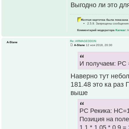
Выгодно ли это дл
Желтая карточка была показана 
2.5.9. Запрещены сообщения
Комментарий модератора
Karwar
:
Н
Re: ARMAGEDDON
A-Slane
A-Slane
12 ноя 2018, 20:30
И получаем: РС 
Наверно тут небо
181.48 это ка раз 
выше
РС Рекика: НС=1
Позиция на поле 
1.1 * 1.05 * 0.9 =