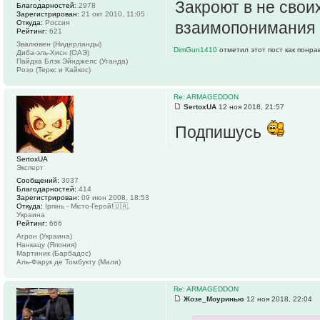
Закроют в не свои
Благодарностей:
2978
Зарегистрирован:
21 окт 2010, 11:05
Откуда:
Россия
взаимопонимания в
Рейтинг:
621
Звалювен (Нидерланды)
DimGun1410
отметил этот пост как понра
Диба-эль-Хисн (ОАЭ)
Пайдха Блэк Эйнджелс (Уганда)
Розо (Теркс и Кайкос)
Re: ARMAGEDDON
SertoxUA
12 ноя 2018, 21:57
Подпишусь
SertoxUA
Эксперт
Сообщений:
3037
Благодарностей:
414
Зарегистрирован:
09 июн 2008, 18:53
Откуда:
Ірпінь - Місто-Герой!🇺🇦,
Украина
Рейтинг:
666
Агрон (Украина)
Нанкацу (Япония)
Мартиник (Барбадос)
Аль-Фарук де Томбукту (Мали)
Re: ARMAGEDDON
Жозе_Моуринью
12 ноя 2018, 22:04