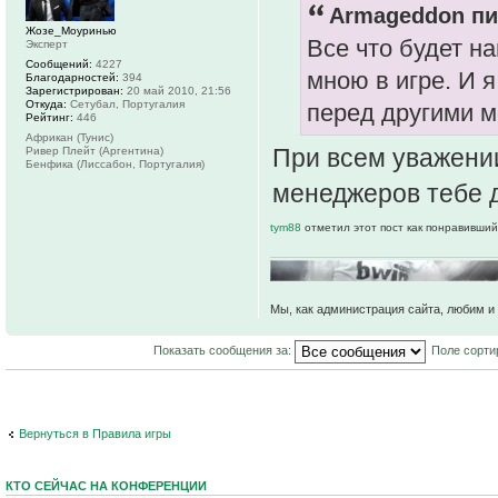
Armageddon пи
Жозе_Моуринью
Все что будет н
Эксперт
Сообщений:
4227
мною в игре. И 
Благодарностей:
394
Зарегистрирован:
20 май 2010, 21:56
Откуда:
Сетубал, Португалия
перед другими 
Рейтинг:
446
Африкан (Тунис)
При всем уважени
Ривер Плейт (Аргентина)
Бенфика (Лиссабон, Португалия)
менеджеров тебе д
tym88
отметил этот пост как понравивший
Мы, как администрация сайта, любим и 
Показать сообщения за:
Поле сорти
Вернуться в Правила игры
КТО СЕЙЧАС НА КОНФЕРЕНЦИИ