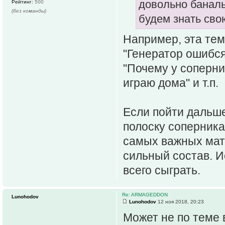
довольно баналь
Рейтинг:
500
(без команды)
будем знать сво
Например, эта тема
"Генератор ошибся
"Почему у соперни
играю дома" и т.п.
Если пойти дальше
полоску соперника
самых важных матч
сильный состав. И
всего сыграть.
Re: ARMAGEDDON
Lunohodov
Lunohodov
12 ноя 2018, 20:23
Может не по теме в