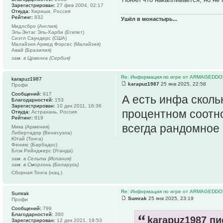
Зарегистрирован:
27 фев 2004, 02:17
Откуда:
Кириши, Россия
Рейтинг:
832
Ушёл в монастырь...
Мидлсбро (Англия)
Эль-Энтаг Эль-Харби (Египет)
Сиэтл Саундерс (США)
Малайзия Армед Форсес (Малайзия)
Авай (Бразилия)
зам. в Црвенка (Сербия)
Re: Информация по игре от ARMAGEDDO
karapuz1987
karapuz1987
25 янв 2025, 22:58
Профи
Сообщений:
917
А есть инфа скольк
Благодарностей:
153
Зарегистрирован:
10 дек 2011, 16:36
процентном соотно
Откуда:
Астрахань, Россия
Рейтинг:
819
всегда рандомное
Мика (Армения)
Либертадор (Венесуэла)
Ютай (Тонга)
Феникс (Барбадос)
Блэк Рейнджерс (Уганда)
зам. в Сельта (Испания)
зам. в Сморгонь (Беларусь)
Сборная Тонга (нац.)
Re: Информация по игре от ARMAGEDDO
Sumrak
Sumrak
25 янв 2025, 23:19
Профи
Сообщений:
799
Благодарностей:
380
karapuz1987 пи
Зарегистрирован:
12 дек 2021, 19:53