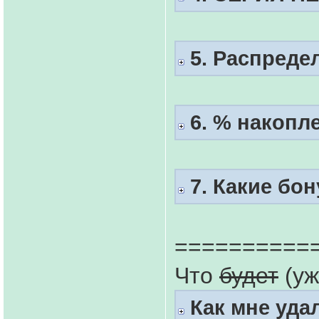
5. Распредел
6. % накопл
7. Какие бо
==========
Что
будет
(уж
Как мне уда