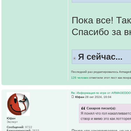
Пока все! Та
Спасибо за 
Я сейчас...
Последний раз редактировалось Armageddo
126 человек
отметили этот пост как понр
Re: Информация по игре от ARMAGEDDO
Юфан
28 окт 2024, 16:04
Сахаров писал(а):
Я понял что гол накапливаетс
Юфан
створ и мимо это как лотторе
Эксперт
Сообщений:
9722
Понял что накапливается, но не 
Благодарностей:
2633