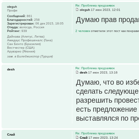
Re: Проблема предзаявок
oleguh
oleguh
17 июн 2023, 12:01
Профи
Сообщений:
861
Думаю прав продав
Благодарностей:
258
Зарегистрирован:
06 дек 2015, 18:05
Откуда:
вологда, Россия
Рейтинг:
939
2 человек
отметили этот пост как понрав
Дайнава (Алитус, Литва)
Амидаус Профешеналс (Гана)
Сан Бенто (Бразилия)
Вестчестер (США)
Арувэрио (Япония)
зам. в Биледжикспор (Турция)
Re: Проблема предзаявок
desh
desh
17 июн 2023, 13:16
Думаю, что во изб
сделать следующее
разрешить провест
есть предложение 
выставлялся по пре
Re: Проблема предзаявок
Слай
Слай
17 июн 2023, 13:24