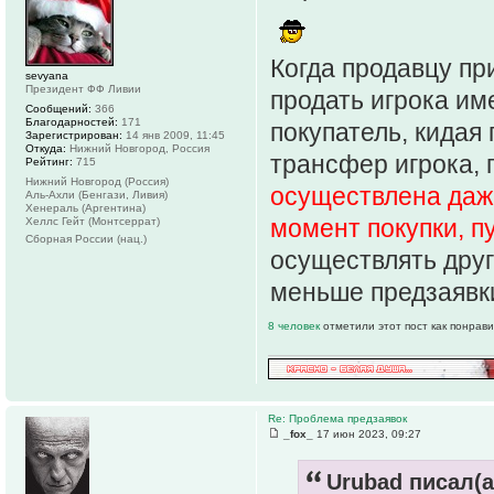
Когда продавцу пр
sevyana
Президент ФФ Ливии
продать игрока име
Сообщений:
366
Благодарностей:
171
покупатель, кидая 
Зарегистрирован:
14 янв 2009, 11:45
Откуда:
Нижний Новгород, Россия
трансфер игрока, 
Рейтинг:
715
Нижний Новгород (Россия)
осуществлена даже
Аль-Ахли (Бенгази, Ливия)
Хенераль (Аргентина)
момент покупки, п
Хеллс Гейт (Монтсеррат)
Сборная России (нац.)
осуществлять друг
меньше предзаявк
8 человек
отметили этот пост как понрав
Re: Проблема предзаявок
_fox_
17 июн 2023, 09:27
Urubad писал(а