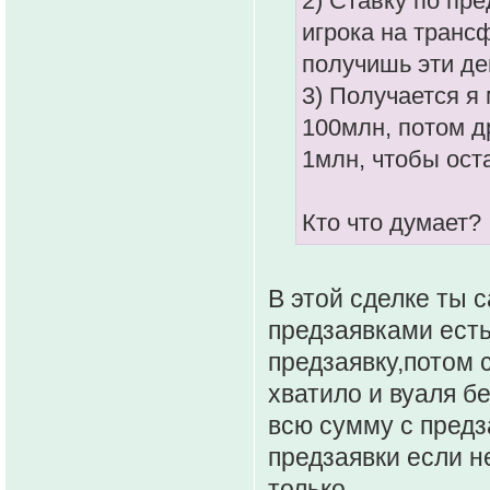
2) Ставку по пр
игрока на трансф
получишь эти де
3) Получается я
100млн, потом д
1млн, чтобы оста
Кто что думает?
В этой сделке ты 
предзаявками есть
предзаявку,потом с
хватило и вуаля бе
всю сумму с предз
предзаявки если н
только.