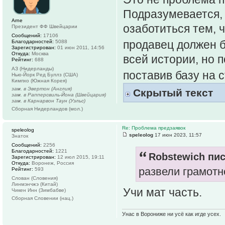
Подразумевается, 
Arne
озаботиться тем, ч
Президент ФФ Швейцарии
Сообщений:
17106
продавец должен 
Благодарностей:
5088
Зарегистрирован:
01 июн 2011, 14:56
Откуда:
Москва
всей истории, но 
Рейтинг:
688
АЗ (Нидерланды)
поставив базу на 
Нью-Йорк Ред Буллз (США)
Кимпхо (Южная Корея)
зам. в Эвертон (Англия)
Скрытый текст
зам. в Рапперсвиль-Йона (Швейцария)
зам. в Карнарвон Таун (Уэльс)
Сборная Нидерландов (мол.)
Re: Проблема предзаявок
speleolog
speleolog
17 июн 2023, 11:57
Знаток
Сообщений:
2256
Благодарностей:
1221
Robstewich пис
Зарегистрирован:
12 июл 2015, 19:11
Откуда:
Воронеж, Россия
развели грамотно[
Рейтинг:
593
Слован (Словения)
Линмэнчжэ (Китай)
Учи мат часть.
Чикен Инн (Зимбабве)
Сборная Словении (нац.)
Унас в Ворониже ни усё как игде усех.