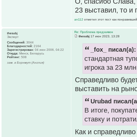
О, спасибо Слава, 
23 выставил, то и 
an112
отметил этот пост как понравивший
Re: Проблема предзаявок
thesubj
thesubj
17 июн 2023, 13:28
Эксперт
Сообщений:
3044
Благодарностей:
2164
_fox_ писал(а):
Зарегистрирован:
04 июн 2006, 04:22
Откуда:
Минск, Беларусь
стандартная туп
Рейтинг:
508
зам. в Борнмут (Англия)
игрока за 23 млн
Справедливо будет
выставить на рын
Urubad писал(а
В итоге, покупа
ставку и потрати
Как и справедливо 