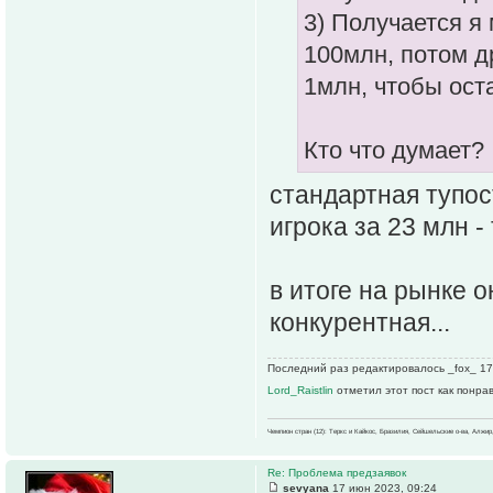
3) Получается я
100млн, потом д
1млн, чтобы оста
Кто что думает?
стандартная тупос
игрока за 23 млн -
в итоге на рынке 
конкурентная...
Последний раз редактировалось _fox_ 17 
Lord_Raistlin
отметил этот пост как понра
Чемпион стран (12): Теркс и Кайкос, Бразилия, Сейшельские о-ва, Алжир
Re: Проблема предзаявок
sevyana
17 июн 2023, 09:24