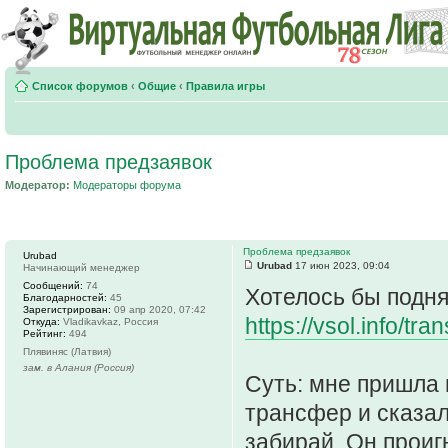
Список форумов
‹
Общие
‹
Правила игры
Проблема предзаявок
Модератор:
Модераторы форума
Проблема предзаявок
Urubad
Urubad
17 июн 2023, 09:04
Начинающий менеджер
Сообщений:
74
Хотелось бы подня
Благодарностей:
45
Зарегистрирован:
09 апр 2020, 07:42
https://vsol.info/tra
Откуда:
Vladikavkaz, Россия
Рейтинг:
494
Плявиняс (Латвия)
зам. в Алания (Россия)
Суть: мне пришла 
трансфер и сказал
забирай. Он проиг