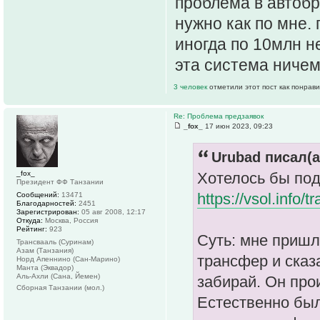
проблема в автобр
нужно как по мне. 
иногда по 10млн н
эта система ничем
3 человек
отметили этот пост как понрав
Re: Проблема предзаявок
_fox_
17 июн 2023, 09:23
Urubad писал(а
_fox_
Хотелось бы под
Президент ФФ Танзании
https://vsol.info/t
Сообщений:
13471
Благодарностей:
2451
Зарегистрирован:
05 авг 2008, 12:17
Откуда:
Москва, Россия
Рейтинг:
923
Суть: мне пришл
Трансвааль (Суринам)
Азам (Танзания)
трансфер и сказ
Норд Апеннино (Сан-Марино)
Манта (Эквадор)
Аль-Ахли (Сана, Йемен)
забирай. Он прои
Сборная Танзании (мол.)
Естественно были