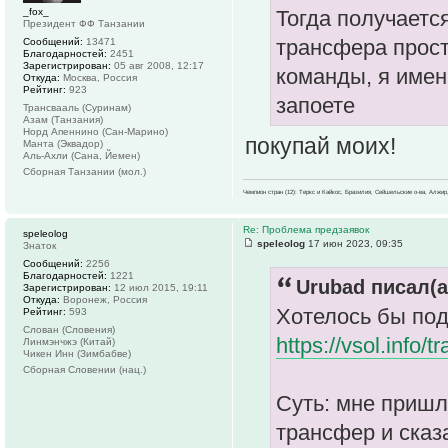
_fox_
Тогда получаетс
Президент ФФ Танзании
трансфера прост
Сообщений:
13471
Благодарностей:
2451
Зарегистрирован:
05 авг 2008, 12:17
команды, я имен
Откуда:
Москва, Россия
Рейтинг:
923
запоете
Трансвааль (Суринам)
Азам (Танзания)
Норд Апеннино (Сан-Марино)
покупай моих!
Манта (Эквадор)
Аль-Ахли (Сана, Йемен)
Сборная Танзании (мол.)
Чемпион стран (12): Теркс и Кайкос, Бразилия, Сейшельские о-ва, Алжир
Re: Проблема предзаявок
speleolog
speleolog
17 июн 2023, 09:35
Знаток
Сообщений:
2256
Благодарностей:
1221
Urubad писал(а
Зарегистрирован:
12 июл 2015, 19:11
Откуда:
Воронеж, Россия
Хотелось бы под
Рейтинг:
593
Слован (Словения)
https://vsol.info/t
Линмэнчжэ (Китай)
Чикен Инн (Зимбабве)
Сборная Словении (нац.)
Суть: мне пришл
трансфер и сказ