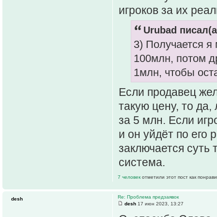
игроков за их реа
Urubad писал(а
3) Получается я
100млн, потом д
1млн, чтобы оста
Если продавец жел
такую цену, то да
за 5 млн. Если игр
и он уйдёт по его 
заключается суть 
система.
7 человек
отметили этот пост как понрав
Re: Проблема предзаявок
desh
desh
17 июн 2023, 13:27