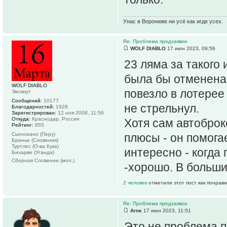
Унас в Ворониже ни усё как игде усех.
Re: Проблема предзаявок
WOLF DIABLO
17 июн 2023, 09:56
23 ляма за такого 
была бы отменена 
WOLF DIABLO
повезло в лотерее
Эксперт
Сообщений:
10177
не стрельнул.
Благодарностей:
1928
Зарегистрирован:
12 ноя 2008, 11:56
Откуда:
Краснодар, Россия
Хотя сам автоброке
Рейтинг:
855
Сьенсиано (Перу)
плюсы - он помога
Бринье (Словения)
Туртлес (О-ва Кука)
интересно - когда
Бихарве (Уганда)
Сборная Словении (мол.)
-хорошо. В больши
2 человек
отметили этот пост как понрав
Re: Проблема предзаявок
Arne
17 июн 2023, 11:51
Это не проблема п