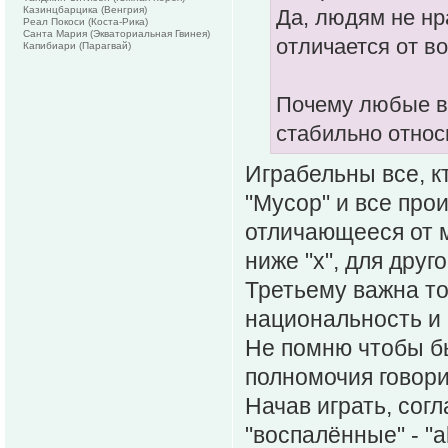
Казинцбарцика (Венгрия)
Да, людям не нр
Реал Покоси (Коста-Рика)
Санта Мария (Экваториальная Гвинея)
отличается от в
Капибиари (Парагвай)
Почему любые в
стабильно относ
Играбельны все, к
"Мусор" и все про
отличающееся от м
ниже "х", для друг
Третьему важна то
национальность и 
Не помню чтобы бы
полномочия говори
Начав играть, сог
"воспалённые" - "a