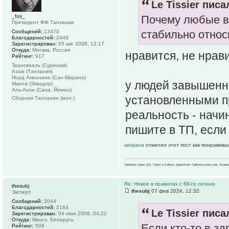
Le Tissier писа
_fox_
Почему любые в
Президент ФФ Танзании
стабильно относ
Сообщений:
13470
Благодарностей:
2449
Зарегистрирован:
05 авг 2008, 12:17
Откуда:
Москва, Россия
нравится, не нрави
Рейтинг:
917
Трансвааль (Суринам)
Азам (Танзания)
Норд Апеннино (Сан-Марино)
у людей завышенны
Манта (Эквадор)
Аль-Ахли (Сана, Йемен)
установленными п
Сборная Танзании (мол.)
реальность - начи
пишите в ТП, если
sevyana
отметил этот пост как понравивш
Чемпион стран (12): Теркс и Кайкос, Бразилия, Сейшельские о-ва, Алжир
Re: Новое в правилах с 68-го сезона
thesubj
thesubj
07 фев 2024, 12:32
Эксперт
Сообщений:
3044
Благодарностей:
2164
Le Tissier писа
Зарегистрирован:
04 июн 2006, 04:22
Откуда:
Минск, Беларусь
Если кто-то в зд
Рейтинг:
508