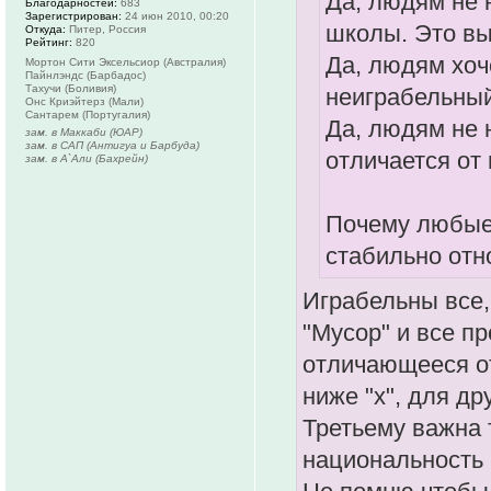
Да, людям не 
Благодарностей:
683
Зарегистрирован:
24 июн 2010, 00:20
школы. Это в
Откуда:
Питер, Россия
Рейтинг:
820
Да, людям хоч
Мортон Сити Эксельсиор (Австралия)
Пайнлэндс (Барбадос)
Тахучи (Боливия)
неиграбельный
Онс Криэйтерз (Мали)
Сантарем (Португалия)
Да, людям не 
зам. в Маккаби (ЮАР)
зам. в САП (Антигуа и Барбуда)
отличается от
зам. в А`Али (Бахрейн)
Почему любые
стабильно отн
Играбельны все,
"Мусор" и все п
отличающееся от
ниже "х", для др
Третьему важна 
национальность 