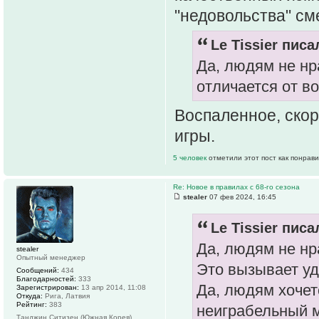
"недовольства" сме
Le Tissier писа
Да, людям не нр
отличается от в
Воспаленное, скор
игры.
5 человек
отметили этот пост как понрав
Re: Новое в правилах с 68-го сезона
stealer
07 фев 2024, 16:45
Le Tissier писа
Да, людям не нр
stealer
Опытный менеджер
Это вызывает у
Сообщений:
434
Благодарностей:
333
Да, людям хочет
Зарегистрирован:
13 апр 2014, 11:08
Откуда:
Рига, Латвия
Рейтинг:
383
неиграбельный м
Танджин Ситизен (Южная Корея)