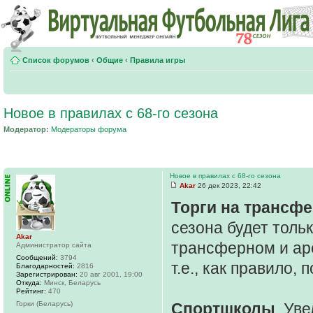
Список форумов
‹
Общие
‹
Правила игры
Новое в правилах с 68-го сезона
Модератор:
Модераторы форума
Новое в правилах с 68-го сезона
Akar
26 дек 2023, 22:42
Торги на трансф
сезона будет тольк
Akar
трансферном и ар
Администратор сайта
Сообщений:
3794
т.е., как правило,
Благодарностей:
2816
Зарегистрирован:
20 авг 2001, 19:00
Откуда:
Минск, Беларусь
Рейтинг:
470
Горки (Беларусь)
Спортшколы
. Ув