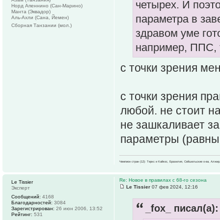
четырех. И поэт
Норд Апеннино (Сан-Марино)
Манта (Эквадор)
параметра в зав
Аль-Ахли (Сана, Йемен)
Сборная Танзании (мол.)
здравом уме гот
например, ППС, 
с точки зрения ме
с точки зрения пр
любой. не стоит н
не зашкаливает за
параметры (равные,
Чемпион стран (12): Теркс и Кайкос, Бразилия, Сейшельские о-ва, Алжир
Re: Новое в правилах с 68-го сезона
Le Tissier
Le Tissier
07 фев 2024, 12:16
Эксперт
Сообщений:
4168
Благодарностей:
3084
_fox_ писал(а):
Зарегистрирован:
26 июн 2006, 13:52
Рейтинг:
531