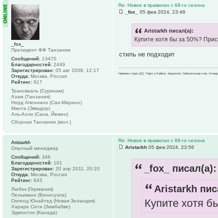
Re: Новое в правилах с 68-го сезона
_fox_
05 фев 2024, 23:48
Aristarkh писал(а):
Купите хотя бы за 50%? При
_fox_
Президент ФФ Танзании
стиль не подходит
Сообщений:
13470
Благодарностей:
2449
Зарегистрирован:
05 авг 2008, 12:17
Чемпион стран (12): Теркс и Кайкос, Бразилия, Сейшельские о-ва, Алжир
Откуда:
Москва, Россия
Рейтинг:
917
Трансвааль (Суринам)
Азам (Танзания)
Норд Апеннино (Сан-Марино)
Манта (Эквадор)
Аль-Ахли (Сана, Йемен)
Сборная Танзании (мол.)
Re: Новое в правилах с 68-го сезона
Aristarkh
Aristarkh
05 фев 2024, 23:56
Опытный менеджер
Сообщений:
346
Благодарностей:
101
_fox_ писал(а):
Зарегистрирован:
20 апр 2011, 20:20
Откуда:
Москва, Россия
Рейтинг:
643
Aristarkh пис
Любек (Германия)
Пельикано (Венесуэла)
Купите хотя б
Окленд Юнайтед (Новая Зеландия)
Хараре Сити (Зимбабве)
Эдмонтон (Канада)