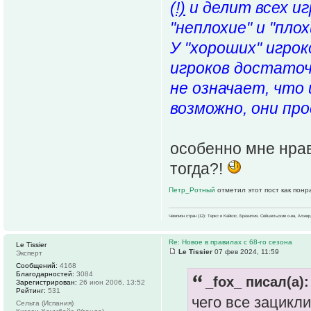
(!)
и делит всех иг
"неплохие" и "плох
У "хороших" игро
игроков достаточ
не означает, что
возможно, они пр
особенно мне нрави
тогда?!
Петр_Ротный
отметил этот пост как пон
Чемпион стран (12): Теркс и Кайкос, Бразилия, Сейшельские о-ва, Алжир
Re: Новое в правилах с 68-го сезона
Le Tissier
Le Tissier
07 фев 2024, 11:59
Эксперт
Сообщений:
4168
Благодарностей:
3084
_fox_ писал(а):
Зарегистрирован:
26 июн 2006, 13:52
Рейтинг:
531
чего все зацикл
Сельта (Испания)