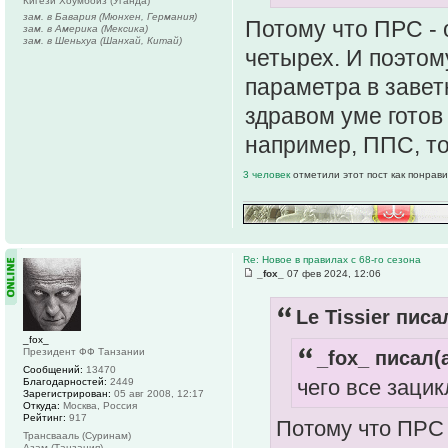
Кигези Хоумбойз (Уганда)
зам. в Бавария (Мюнхен, Германия)
Потому что ПРС -
зам. в Америка (Мексика)
зам. в Шеньхуа (Шанхай, Китай)
четырех. И поэтом
параметра в завет
здравом уме готов
например, ППС, то
3 человек
отметили этот пост как понрав
Re: Новое в правилах с 68-го сезона
_fox_
07 фев 2024, 12:06
Le Tissier писа
_fox_
Президент ФФ Танзании
_fox_ писал(а
Сообщений:
13470
чего все заци
Благодарностей:
2449
Зарегистрирован:
05 авг 2008, 12:17
Откуда:
Москва, Россия
Рейтинг:
917
Потому что ПРС 
Трансвааль (Суринам)
Азам (Танзания)