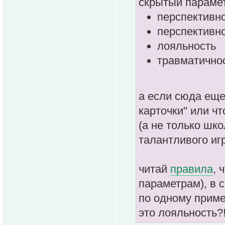
скрытый параме
перспективно
перспективно
лояльность
травматичнос
а если сюда еще
карточки" или ч
(а не только шк
талантливого иг
читай
правила
, 
параметрам), в 
по одному приме
это лояльность?