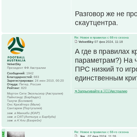
Разговор же не пр
скаутцентра.
Re: Новое в правилах с 68-го сезона
VelvetSky
07 фев 2024, 11:18
А где в правилах 
параметрам?) На ч
VelvetSky
ПРС низкий то игр
Президент ФФ Австралии
Сообщений:
1942
единственным крит
Благодарностей:
683
Зарегистрирован:
24 июн 2010, 00:20
Откуда:
Питер, Россия
Рейтинг:
820
🦘Запрыгивайте в 🇦🇺Австралию
Мортон Сити Эксельсиор (Австралия)
Пайнлэндс (Барбадос)
Тахучи (Боливия)
Онс Криэйтерз (Мали)
Сантарем (Португалия)
зам. в Маккаби (ЮАР)
зам. в САП (Антигуа и Барбуда)
зам. в А`Али (Бахрейн)
Re: Новое в правилах с 68-го сезона
_fox_
07 фев 2024, 11:26