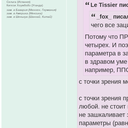
Сельта (Испания)
Le Tissier пи
Кигези Хоумбойз (Уганда)
зам. в Бавария (Мюнхен, Германия)
зам. в Америка (Мексика)
_fox_ писал
зам. в Шеньхуа (Шанхай, Китай)
чего все за
Потому что ПР
четырех. И по
параметра в з
в здравом уме
например, ППС
с точки зрения 
с точки зрения 
любой. не стоит
не зашкаливает з
параметры (равны