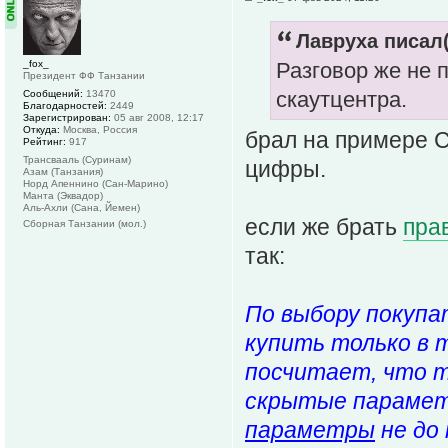
Лавруха писал(
_fox_
Разговор же не 
Президент ФФ Танзании
скаутцентра.
Сообщений:
13470
Благодарностей:
2449
Зарегистрирован:
05 авг 2008, 12:17
Откуда:
Москва, Россия
брал на примере С
Рейтинг:
917
Трансвааль (Суринам)
цифры.
Азам (Танзания)
Норд Апеннино (Сан-Марино)
Манта (Эквадор)
Аль-Ахли (Сана, Йемен)
если же брать
пра
Сборная Танзании (мол.)
так:
По выбору покупа
купить только в т
посчитает, что т
скрытые парамет
параметры
не до 