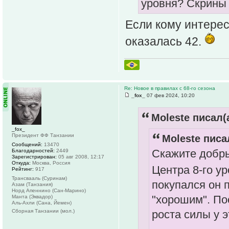
уровня? Скрины 
Если кому интерес
оказалась 42.
Re: Новое в правилах с 68-го сезона
_fox_
07 фев 2024, 10:20
Moleste писал(а
_fox_
Президент ФФ Танзании
Moleste писа
Сообщений:
13470
Скажите добры
Благодарностей:
2449
Зарегистрирован:
05 авг 2008, 12:17
Откуда:
Москва, Россия
Центра 8-го у
Рейтинг:
917
Трансвааль (Суринам)
покупался он п
Азам (Танзания)
Норд Апеннино (Сан-Марино)
"хорошим". По
Манта (Эквадор)
Аль-Ахли (Сана, Йемен)
Сборная Танзании (мол.)
роста силы у э