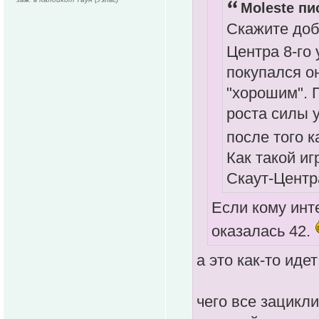
Moleste пи
Скажите доб
Центра 8-го
покупался он
"хорошим". 
роста силы у
после того к
Как такой и
Скаут-Центра
Если кому инт
оказалась 42.
а это как-то иде
чего все зацикл