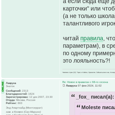
а если сюда еще 
карточки" или что
(а не только школ
талантливого игро
читай
правила
, ч
параметрам), в ср
по одному примерн
это лояльность?!
Чемпион стран (12): Теркс и Кайкос, Бразилия, Сейшельские о-ва, Алжир
Re: Новое в правилах с 68-го сезона
Лавруха
Лавруха
07 фев 2024, 11:02
Знаток
Сообщений:
2313
Благодарностей:
1624
_fox_ писал(а):
Зарегистрирован:
12 дек 2007, 23:30
Откуда:
Москва, Россия
Рейтинг:
663
Moleste писа
Энд Апартхайд (Монтсеррат)
зам. в Космос (Сан-Марино)
зам. в Калдикот Таун (Уэльс)