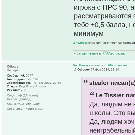
игрока с ПРС 90, а
рассматриваются в
тебе +0,5 балла, н
минимум
2 человек
отметили этот пост как понрав
🦘Запрыгивайте в 🇦🇺Австралию
Re: Новое в правилах с 68-го сезона
Odissey
Odissey
07 фев 2024, 17:14
Эксперт
Сообщений:
5677
Благодарностей:
1895
stealer писал(а
Зарегистрирован:
07 авг 2011, 22:59
Откуда:
Ищу Итаку, Россия
Рейтинг:
783
Le Tissier пи
Содиграф (ДР Конго)
Хеллас (Канада)
Да, людям не 
зам. в Ланс (Франция)
Сборная ДР Конго (нац.)
школы. Это в
Да, людям хоч
неиграбельный