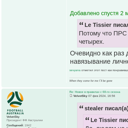
Добавлено спустя 2 м
Le Tissier писа
Потому что ПРС 
четырех.
Очевидно как раз 
навязывание лично
sevyana
отметил этот пост как понравивш
When they come for me I`ll be gone
Re: Новое в правилах с 68-го сезона
VelvetSky
07 фев 2024, 16:56
stealer писал(а
VelvetSky
Le Tissier пи
Президент ФФ Австралии
Сообщений:
1942