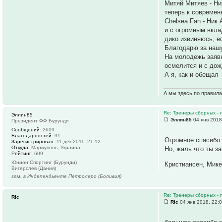
Митяй Митяев - Ни
теперь к современн
Chelsea Fan - Ник 
и с огромным вкла
дико извиняюсь, е
Благодарю за нашу
На молодежь заявк
осмелится и с дож
А я, как и обещал 
А мы здесь по правил
Re: Тренеры сборных - 
Эллин85
Эллин85
04 янв 2018
Президент ФФ Бурунди
Сообщений:
2609
Благодарностей:
91
Огромное спасибо 
Зарегистрирован:
11 дек 2011, 21:12
Откуда:
Мариуполь, Украина
Но, жаль что ты з
Рейтинг:
609
Юнион Спортинг (Бурунди)
Кристиансен, Мике
Вигерслев (Дания)
зам. в Индепендьенте Петролеро (Боливия)
Re: Тренеры сборных - 
Ric
Ric
04 янв 2018, 22: