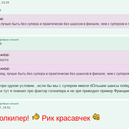
, 13:25
о
а):
, лучше быть без супера и практически без шансов в финале, чем с супером и
прямая линия!
38
ал(а):
росто
сал(а):
ляд, лучше быть без супера и практически без шансов в финале, чем с суперо
о при одном условии...если бы мы с супером имели бОльшие шансы побе
 и тут я помнил про фактор голкипера и не зря приводил пример Франци
прямая линия!
7, 15:51
голкипер!
Рик красавчек