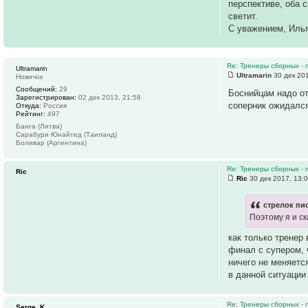
перспективе, оба 
светит.
С уважением, Иль
Re: Тренеры сборных - 
Ultramarin
Ultramarin
30 дек 201
Новичок
Сообщений:
29
Боснийцам надо от
Зарегистрирован:
02 дек 2013, 21:58
соперник ожидался
Откуда:
Россия
Рейтинг:
497
Банга (Литва)
Сарабури Юнайтед (Таиланд)
Боливар (Аргентина)
Re: Тренеры сборных - 
Ric
Ric
30 дек 2017, 13:
стрелок пис
Поэтому я и с
как только тренер
финал с супером, 
ничего не меняется
в данной ситуации
Re: Тренеры сборных - 
Serge_K