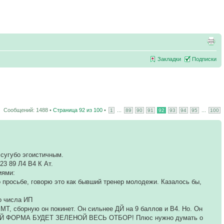
Закладки
Подписки
Сообщений: 1488 •
Страница
92
из
100
•
...
...
1
89
90
91
92
93
94
95
100
 сугубо эгоистичным.
23 89 Л4 В4 К Ат.
иями:
 просьбе, говорю это как бывший тренер молодежи. Казалось бы,
о числа ИП
 МТ, сборную он покинет. Он сильнее ДЙ на 9 баллов и В4. Но. Он
. А у ДЙ ФОРМА БУДЕТ ЗЕЛЕНОЙ ВЕСЬ ОТБОР! Плюс нужно думать о