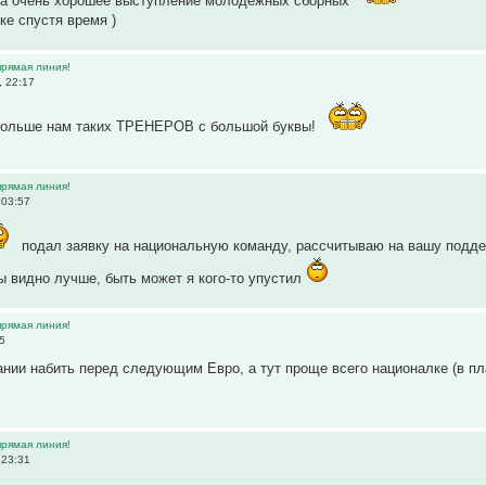
за очень хорошее выступление молодёжных сборных
ке спустя время )
прямая линия!
, 22:17
больше нам таких ТРЕНЕРОВ с большой буквы!
прямая линия!
 03:57
подал заявку на национальную команду, рассчитываю на вашу подд
ы видно лучше, быть может я кого-то упустил
прямая линия!
25
ании набить перед следующим Евро, а тут проще всего националке (в пл
прямая линия!
 23:31