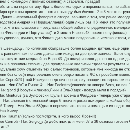
вел с командой 7 полных сезонов)) я старался, правда!!
аботать на перспективу, брать более молодых и перспективных, не забыв
ра при этом пропустил... хотя к выходу был близок - 2 и 3 место в груп
о Дания - нереальный фаворит в отборе, забывая о том, что ранее мол
водством Андрея из Нордшелланда) один лишь раз!!! У меня это получило
 - то, что мы фавориты - результат общей работы определенных менедж
ы Финляндии и Португалии(1 и 3 места Европы43, после полуфинала):
о удивила, думаю, что Финляндию можно поздравить с чемпионством, а 
ут швейцарцы, по коллизии обыгравшие более мощных датчан, ещё один
с равными нам по силе датчанами исход на две трети зависел бы от случа
за отсутствие медалей на Евро 43. До полуфиналов дошел на одном дыха
(как и в прошлом сезоне - две проигранные коллизии сделали результат и з
идуально хочу отметить тех самых тренеров, которые мне никогда не от
еня без слов(я ведь реально очень редко писал в ЛС с просьбами вывес
Ник Сергей23 (твой Расмуссен до сих пор страху наводит во взрослом во
ч - Ник САС и Ринат Ф. - Ник Fackstrot(спасибо за кипера Бека, но ваш Т
Ник gibrid (Нороузи,Флекнер,Линн и Эль-Хадж - всегда были в порядке)
Ник Moriturus (за Зулфовски,Юуль Ларсена и Фалдова - теперь уже старая
- Ник chenson (по меньшей мере 6 твоих игроков выходили в майках сбо
й Темир - Ник Эллин85(долго перечислять твоих и помощь с их подготовк
 Ник Кимвр
Ник Hauman(только посмотрите, в кого вырос Лрсен!!)
же Святой - Ник Sergio_st(в дебютных для меня 37 и 38 сезонах готовил Сков
тить?