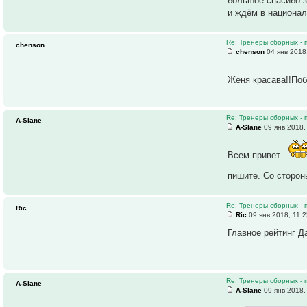
большое спасибо 
и ждём в национал
Re: Тренеры сборных - 
chenson
chenson
04 янв 2018
Женя красава!!По
Re: Тренеры сборных - 
A-Slane
A-Slane
09 янв 2018,
Всем привет
пишите. Со сторон
Re: Тренеры сборных - 
Ric
Ric
09 янв 2018, 11:
Главное рейтинг Д
Re: Тренеры сборных - 
A-Slane
A-Slane
09 янв 2018,