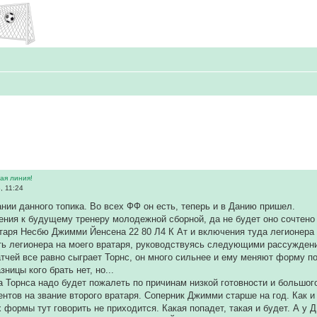
ая линия!
, 11:24
нии данного топика. Во всех ФФ он есть, теперь и в Данию пришел.
ения к будущему тренеру молодежной сборной, да не будет оно сочтено
таря Несбю Джимми Йенсена 22 80 Л4 К Ат и включения туда легионера 
ть легионера на моего вратаря, руководствуясь следующими рассужден
тчей все равно сыграет Торнс, он много сильнее и ему меняют форму по
ницы кого брать нет, но...
ча Торнса надо будет пожалеть по причинам низкой готовности и большог
ентов на звание второго вратаря. Соперник Джимми старше на год. Как и
ах формы тут говорить не приходится. Какая попадет, такая и будет