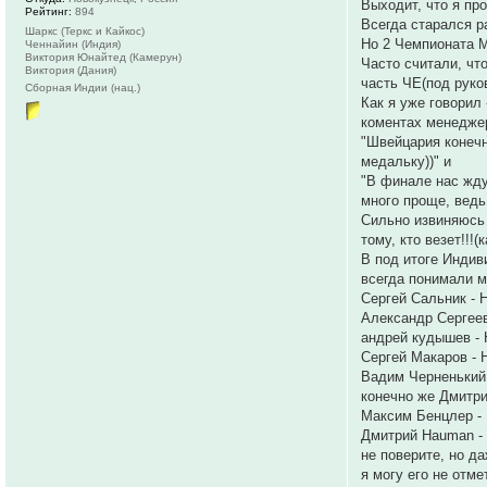
Выходит, что я про
Рейтинг:
894
Всегда старался р
Шаркс (Теркс и Кайкос)
Но 2 Чемпионата Ми
Ченнайин (Индия)
Виктория Юнайтед (Камерун)
Часто считали, чт
Виктория (Дания)
часть ЧЕ(под руко
Сборная Индии (нац.)
Как я уже говорил
коментах менеджер
"Швейцария конечн
медальку))" и
"В финале нас жд
много проще, ведь 
Сильно извиняюсь 
тому, кто везет!!!
В под итоге Индив
всегда понимали м
Сергей Сальник - 
Александр Сергееви
андрей кудышев - 
Сергей Макаров - 
Вадим Черненький 
конечно же Дмитри
Максим Бенцлер -
Дмитрий Hauman - 
не поверите, но да
я могу его не отме