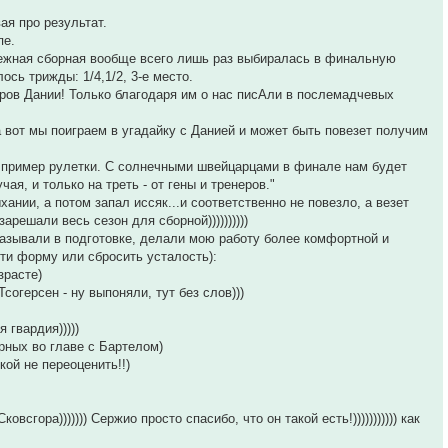
ая про результат.
пе.
одежная сборная вообще всего лишь раз выбиралась в финальную
сь трижды: 1/4,1/2, 3-е место.
еров Дании! Только благодаря им о нас писАли в послемадчевых
вот мы поиграем в угадайку с Данией и может быть повезет получим
 пример рулетки. С солнечными швейцарцами в финале нам будет
я, и только на треть - от гены и тренеров."
нии, а потом запал иссяк...и соответственно не повезло, а везет
арешали весь сезон для сборной))))))))))
казывали в подготовке, делали мою работу более комфортной и
ти форму или сбросить усталость):
зрасте)
согерсен - ну выпоняли, тут без слов)))
 гвардия)))))
рных во главе с Бартелом)
ой не переоценить!!)
сгора))))))) Сержио просто спасибо, что он такой есть!))))))))))) как