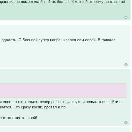
практика не помешала бы. Итак больше 3 матчей второму вратарю не
но одолеть. С Боснией супер напрашивался сам собой. В финале
лжное...а как только тренер решает рискнуть и попытаться выйти в
тся....то сразу косяк, провал и пр.
е стал сжигать свой!