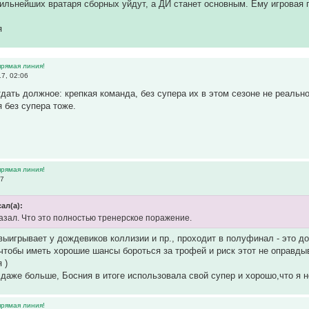
сильнейших вратаря сборных уйдут, а ДЙ станет основным. Ему игровая 
я
прямая линия!
7, 02:06
дать должное: крепкая команда, без супера их в этом сезоне не реаль
 без супера тоже.
прямая линия!
07
ал(а):
казал. Что это полностью тренерское поражение.
 выигрывает у дождевиков коллизии и пр., проходит в полуфинал - это до
чтобы иметь хорошие шансы бороться за трофей и риск этот не оправдывае
 )
 даже больше, Босния в итоге использовала свой супер и хорошо,что я н
прямая линия!