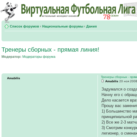
Список форумов
‹
Национальные форумы
‹
Дания
Тренеры сборных - прямая линия!
Модератор:
Модераторы форума
Тренеры сборных - прям
Amabilis
Amabilis
20 ноя 2008
Задумался о созда
Начну его с обращ
Дело касается вра
Прошу вас замени
1) Большинство ма
принципиальной раз
2) Все же 2-3 мат
3) Смотрим конкур
легионер, о смен