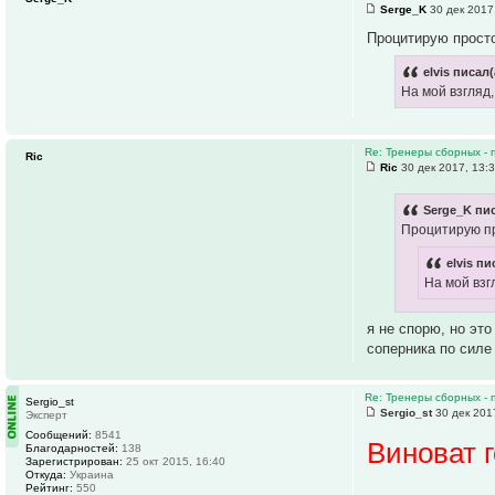
Serge_K
30 дек 2017
Процитирую прост
elvis писал(
На мой взгляд
Re: Тренеры сборных - 
Ric
Ric
30 дек 2017, 13:
Serge_K пис
Процитирую п
elvis пи
На мой взг
я не спорю, но эт
соперника по силе
Re: Тренеры сборных - 
Sergio_st
Sergio_st
30 дек 201
Эксперт
Сообщений:
8541
Виноват 
Благодарностей:
138
Зарегистрирован:
25 окт 2015, 16:40
Откуда:
Украина
Рейтинг:
550