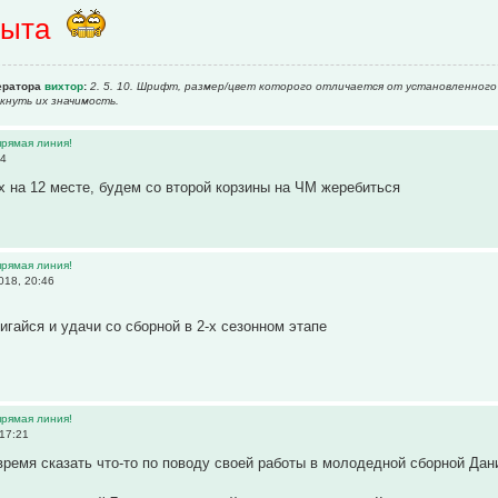
рыта
ератора
вихтор
:
2. 5. 10. Шрифт, размер/цвет которого отличается от установленного 
кнуть их значимость.
прямая линия!
44
х на 12 месте, будем со второй корзины на ЧМ жеребиться
прямая линия!
018, 20:46
игайся и удачи со сборной в 2-х сезонном этапе
прямая линия!
 17:21
ремя сказать что-то по поводу своей работы в молодедной сборной Дан