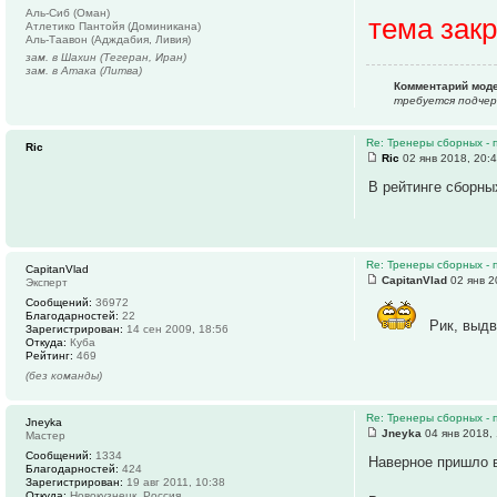
Аль-Сиб (Оман)
тема зак
Атлетико Пантойя (Доминикана)
Аль-Таавон (Адждабия, Ливия)
зам. в Шахин (Тегеран, Иран)
зам. в Атака (Литва)
Комментарий мод
требуется подчер
Re: Тренеры сборных - 
Ric
Ric
02 янв 2018, 20:
В рейтинге сборны
Re: Тренеры сборных - 
CapitanVlad
CapitanVlad
02 янв 2
Эксперт
Сообщений:
36972
Благодарностей:
22
Рик, выдв
Зарегистрирован:
14 сен 2009, 18:56
Откуда:
Куба
Рейтинг:
469
(без команды)
Re: Тренеры сборных - 
Jneyka
Jneyka
04 янв 2018,
Мастер
Сообщений:
1334
Наверное пришло в
Благодарностей:
424
Зарегистрирован:
19 авг 2011, 10:38
Откуда:
Новокузнецк, Россия