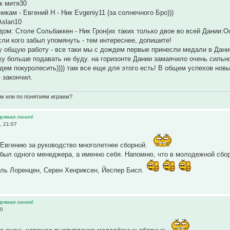
к митя30
икам - Евгений Н - Ник Evgeniy11 (за солнечного Бро)))
Aslan10
дом: Столе Сольбаккен - Ник Грон(их таких только двое во всей Дании:Ос
сли кого забыл упомянуть - тем интереснее, допишите!
 общую работу - все таки мы с дождем первые принесли медали в Данию, 
у больше подавать не буду. на горизонте Дании замаячило очень сильно
дем покуролесить)))) там все еще для этого есть! В общем успехов но
- закончил.
ам или по понятиям играем?
прямая линия!
, 21:07
Евгению за руководство многолетнее сборной.
абыл одного менеджера, а именно себя. Напомню, что в молодежной сбор
ль Лоренцен, Серен Хенриксен, Йеспер Бисп.
прямая линия!
00