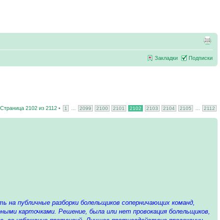
Закладки
Подписки
Страница
2102
из
2112
•
...
...
1
2099
2100
2101
2102
2103
2104
2105
2112
ть на публичные разборки болельщиков соперничающих команд,
ными карточками. Решение, была или нет провокация болельщиков,