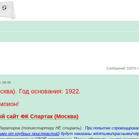
Сообщений: 31676 •
, 00:34
сква). Год основания: 1922.
мпион!
 сайт ФК Спартак (Москва)
дераторов (топикстартеру НЕ стирать) :
При попытке спровоцирова
симо от клубных пристрастий
) будут наказаны жёлтыми/красными/чёр