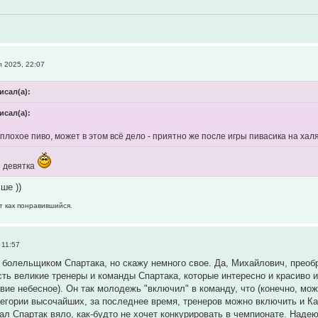
 2025, 22:07
исал(а):
исал(а):
плохое пиво, может в этом всё дело - приятно же после игры пивасика на хал
и девятка
ше ))
т как понравившийся.
 11:57
 болельщиком Спартака, но скажу немного свое. Да, Михайлович, преоб
есть великие тренеры и команды Спартака, которые интересно и красиво и
твие небесное). Он так молодежь "включил" в команду, что (конечно, мож
атегории высочайших, за последнее время, тренеров можно включить и К
ал Спартак вяло, как-будто не хочет конкурировать в чемпионате. Надею