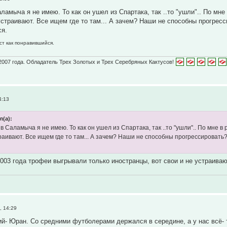
ламыча я не имею. То как он ушел из Спартака, так ..то "ушли".. По мн
 устраивают. Все ищем где то там... А зачем? Наши не способны прогрес
ся.
ст как понравившийся.
2007 года. Обладатель Трех Золотых и Трех Серебряных Кактусов!
4:13
л(а):
в Саламыча я не имею. То как он ушел из Спартака, так ..то "ушли".. По мне 
траивают. Все ищем где то там... А зачем? Наши не способны прогрессировать
 2003 года трофеи выгрывали только иностранцы, вот свои и не устраива
, 14:29
й- Юран. Со средними футболерами держался в середине, а у нас всё- 