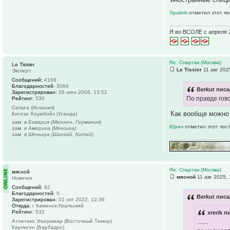
Spaletti
отметил этот по
Я во ВСОЛЕ с апреля 
Re: Спартак (Москва)
Le Tissier
Le Tissier
11 авг 202
Эксперт
Сообщений:
4168
Благодарностей:
3084
Berkut писа
Зарегистрирован:
26 июн 2006, 13:52
По правде гов
Рейтинг:
530
Сельта (Испания)
Как вообще можно 
Кигези Хоумбойз (Уганда)
зам. в Бавария (Мюнхен, Германия)
Юрич
отметил этот пос
зам. в Америка (Мексика)
зам. в Шеньхуа (Шанхай, Китай)
Re: Спартак (Москва)
мясной
мясной
11 авг 2025, 
Новичок
Сообщений:
42
Благодарностей:
5
Berkut писа
Зарегистрирован:
01 окт 2022, 12:36
Откуда:
г Каменск-Уральский
Рейтинг:
532
xrerik п
.......
Атлетико Ультрамар (Восточный Тимор)
Карльтон (Барбадос)