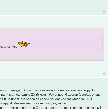
яву хлебнуть
разил команду. В прошлом сезоне поставил интересную игру. Но
грали (за последние 20-25 лет) - Романцев, Федотов (вообще очень
ет и не прав), аж Барса со своей Ла-Масией завидовала, ну и
арреру. А Михайлович пока на пути, надеюсь.
сь, что игра вернется и Спартак начнет играть красиво и на нужный