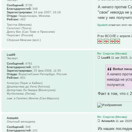
Сообщений:
5730
А ничего против Са
Благодарностей:
348
"свои" никогда не
Зарегистрирован:
24 апр 2007, 16:19
Откуда:
Гвадалахара, Мексика
чем у них получит
Рейтинг:
462
Тукстла (Мексика)
Spaletti
отметил этот по
Сателлит (Тонга)
Диегу Вас (Сан Томе и Принсипи)
Пересвет (Россия)
Я во ВСОЛЕ с апреля 
Сборная Мексики (мол.)
Re: Спартак (Москва)
Lsa89
Lsa89
11 авг 2025, 1
Эксперт
Сообщений:
4781
Благодарностей:
1373
Berkut писа
Зарегистрирован:
25 фев 2008, 11:55
А ничего проти
Откуда:
Воркута/Санкт-Петербург, Россия
Рейтинг:
601
никогда не ус
Аллегро (Теркс и Кайкос)
получится.
Дешпортива да Уила (Ангола)
Депортиво Ла Гваира (Венесуэла)
Факт в том, что с
Футболюкас (Литва)
зам. в Гаттео Монте (Сан-Марино)
Re: Спартак (Москва)
Aristarkh
Aristarkh
11 авг 2025
Опытный менеджер
Сообщений:
346
Из наших последни
Благодарностей:
101