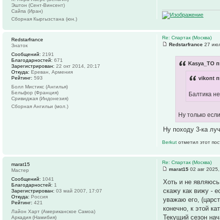
Эштон (Сент-Винсент)
Сайпа (Иран)
Сборная Кыргызстана (юн.)
Re: Спартак (Москва)
Redstarfrance
Redstarfrance
27 июл
Знаток
Сообщений:
2191
Благодарностей:
671
Kasya_TO п
Зарегистрирован:
22 окт 2014, 20:17
Откуда:
Ереван, Армения
Рейтинг:
593
vikont п
Болл Мистикс (Ангилья)
Бельфор (Франция)
Балтика не
Сривиджая (Индонезия)
Сборная Ангильи (мол.)
Ну только есл
Ну походу 3-ка луч
Berkut
отметил этот пос
Re: Спартак (Москва)
marat15
marat15
02 авг 2025,
Мастер
Сообщений:
1041
Хоть и не являюсь
Благодарностей:
1
скажу как вижу - 
Зарегистрирован:
03 май 2007, 17:07
Откуда:
Россия
уважаю его, (царс
Рейтинг:
421
конечно, к этой к
Лайон Харт (Американское Самоа)
Текущий сезон нач
Аркадия (Намибия)