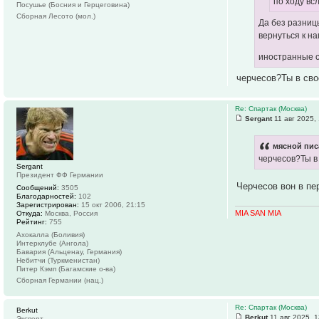
по ходу вс
Посушье (Босния и Герцеговина)
Сборная Лесото (мол.)
Да без разницы
вернуться к на
иностранные с
черчесов?Ты в св
Re: Спартак (Москва)
Sergant
11 авг 2025,
мясной пис
черчесов?Ты в
Sergant
Президент ФФ Германии
Черчесов вон в пе
Сообщений:
3505
Благодарностей:
102
Зарегистрирован:
15 окт 2006, 21:15
MIA SAN MIA
Откуда:
Москва, Россия
Рейтинг:
755
Ахокалла (Боливия)
Интерклубе (Ангола)
Бавария (Альценау, Германия)
Небитчи (Туркменистан)
Питер Кэмп (Багамские о-ва)
Сборная Германии (нац.)
Re: Спартак (Москва)
Berkut
Berkut
11 авг 2025, 1
Эксперт