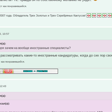
ст как понравившийся.
2007 года. Обладатель Трех Золотых и Трех Серебряных Кактусов!
5, 10:57
л(а):
оря зачем на вообще иностранные специалисты?
рассматривать какие-то иностранные кандидатуры, когда до сих пор св
т как понравившийся.
12:43
л(а):
исал(а):