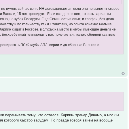
 не нужен, сейчас вон с НН договаривается, если они не вылетят скорее
 и Ваноли, 15 лет тренирует. Если все дело в нем, то есть варианты
ечно, но кубок Беларуси. Еще Семин есть и опыт, и трофеи, без дела
качеству и по количеству как и Станкович, но опыта конечно больше.
арпин сидит в Ростове, в слухах на место в клубы имеющие деньги не
. Бесхребетный чемпионат у нас получается, только сборной хватило
 тренировать ПСЖ клубы АПЛ, серии А да сборные Бельгии с
чки перемывать тому, кто остался. Карпин- тренер Динамо, а мог бы
имя которого быстро забудем. По правде говоря зачем на вообще