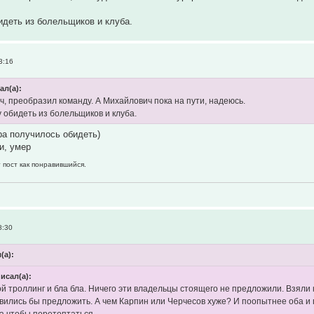
бидеть из болельщиков и клуба.
3:16
ал(а):
ч, преобразил команду. А Михайлович пока на пути, надеюсь.
у обидеть из болельщиков и клуба.
ра получилось обидеть)
и, умер
 пост как понравившийся.
8:30
(а):
писал(а):
ой троллинг и бла бла. Ничего эти владельцы стоящего не предложили. Взяли 
вились бы предложить. А чем Карпин или Черчесов хуже? И поопытнее оба и
а чтобы перетоптаться.