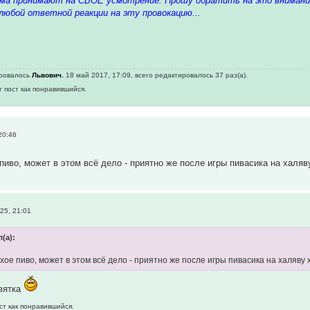
а принимают на СВОЁ усмотрение. Прошу обратить на это внимание,
юбой ответной реакции на эту провокацию...
ировалось
Львович.
18 май 2017, 17:09, всего редактировалось 37 раз(а).
т пост как понравившийся.
20:46
пиво, может в этом всё дело - приятно же после игры пивасика на халя
25, 21:01
л(а):
хое пиво, может в этом всё дело - приятно же после игры пивасика на халяву
евятка
ст как понравившийся.