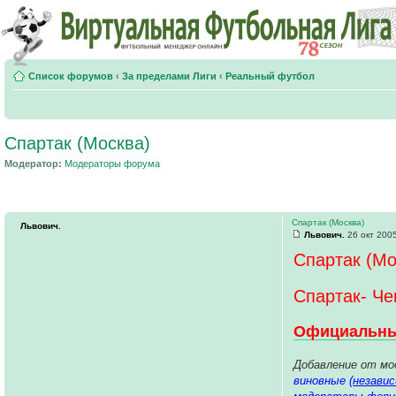
Список форумов
‹
За пределами Лиги
‹
Реальный футбол
Спартак (Москва)
Модератор:
Модераторы форума
Спартак (Москва)
Львович.
Львович.
26 окт 2005
Спартак (Мо
Спартак- Че
Официальный
Добавление от мо
виновные (
незави