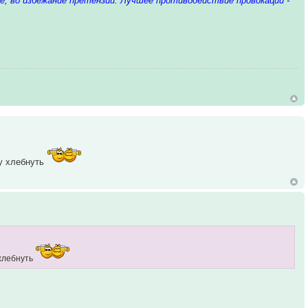
 во избежание претензий. Лучшее противодействие провокации -
ву хлебнуть
 хлебнуть