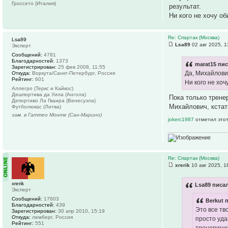
Гроссето (Италия)
результат.
Ни кого не хочу о
Re: Спартак (Москва)
Lsa89
Lsa89
02 авг 2025, 1
Эксперт
Сообщений:
4781
Благодарностей:
1373
marat15 пис
Зарегистрирован:
25 фев 2008, 11:55
Да, Михайлови
Откуда:
Воркута/Санкт-Петербург, Россия
Рейтинг:
601
Ни кого не хоч
Аллегро (Теркс и Кайкос)
Дешпортива да Уила (Ангола)
Пока только трене
Депортиво Ла Гваира (Венесуэла)
Михайлович, кстат
Футболюкас (Литва)
зам. в Гаттео Монте (Сан-Марино)
jokerc1987
отметил этот
Re: Спартак (Москва)
xrerik
10 авг 2025, 1
xrerik
Lsa89 писал
Эксперт
Сообщений:
17603
Berkut 
Благодарностей:
439
Это все тв
Зарегистрирован:
30 апр 2010, 15:19
Откуда:
лемберг, Россия
просто уда
Рейтинг:
551
тренеришк