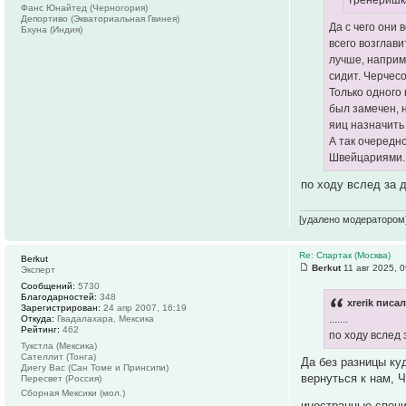
Фанс Юнайтед (Черногория)
Депортиво (Экваториальная Гвинея)
Да с чего они
Бхуна (Индия)
всего возглави
лучше, наприме
сидит. Черчесо
Только одного
был замечен, 
яиц назначить
А так очередн
Швейцариями.
по ходу вслед за 
[удалено модератором
Re: Спартак (Москва)
Berkut
Berkut
11 авг 2025, 0
Эксперт
Сообщений:
5730
Благодарностей:
348
xrerik писал
Зарегистрирован:
24 апр 2007, 16:19
.......
Откуда:
Гвадалахара, Мексика
Рейтинг:
462
по ходу вслед
Тукстла (Мексика)
Сателлит (Тонга)
Да без разницы ку
Диегу Вас (Сан Томе и Принсипи)
вернуться к нам, 
Пересвет (Россия)
Сборная Мексики (мол.)
иностранные специ