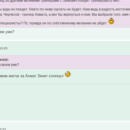
лед за другими великими тренерами Станкович поедет тренировать МЮ .
 куда он поедет. Никто по нему скучать не будет. Нам ведь в радость косточк
м, Черчесов - тренер Ахмата, а мог бы вернуться к нам. Мы выбрали того, им
пециалисты? Пс: правда он по собственному желанию не уйдет.
оем уме?
 13:05
ал(а):
 своем уме?
рвом матче за Ахмат Зенит хлопнул
3:53