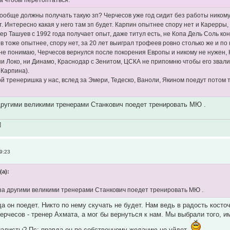
 вообще должны получать такую зп? Черчесов уже год сидит без работы никому
т. Интересно какая у него там зп будет. Карпин опытнее спору нет и Карерры,
р Ташуев с 1992 года получает опыт, даже титул есть, не Копа Дель Соль кон
в тоже опытнее, спору нет, за 20 лет выиграл трофеев ровно столько же и по 
 не понимаю, Черчесов вернулся после покорения Европы и никому не нужен, К
ни Локо, ни Динамо, Краснодар с Зенитом, ЦСКА не припомню чтобы его звали
 Карпина).
ой тренеришка у нас, вслед за Эмери, Тедеско, Ваноли, Якином поедут потом
другими великими тренерами Станкович поедет тренировать МЮ .
]
9:23
(а):
 за другими великими тренерами Станкович поедет тренировать МЮ .
да он поедет. Никто по нему скучать не будет. Нам ведь в радость косто
Черчесов - тренер Ахмата, а мог бы вернуться к нам. Мы выбрали того, 
алисты? Пс: правда он по собственному желанию не уйдет.