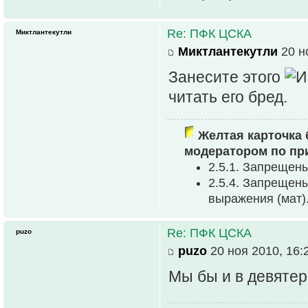
Re: ПФК ЦСКА
Миктлантекутли
Миктлантекутли
20 н
Занесите этого
читать его бред.
Желтая карточка 
модератором по пр
2.5.1. Запрещен
2.5.4. Запрещен
выpажения (мат)
Re: ПФК ЦСКА
puzo
puzo
20 ноя 2010, 16:
Мы бы и в девяте