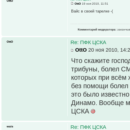
OttO
OttO
19 ноя 2010, 11:51
Вайс в своей тарелке -(
Комментарий модератора:
заканчи
Re: ПФК ЦСКА
OttO
OttO
20 ноя 2010, 14:
Что скажите госпо
трибуны, болел СМ
которых при всём 
без помощи болел
это было известно
Динамо. Вообще ме
ЦСКА
Re: ПФК ЦСКА
wais