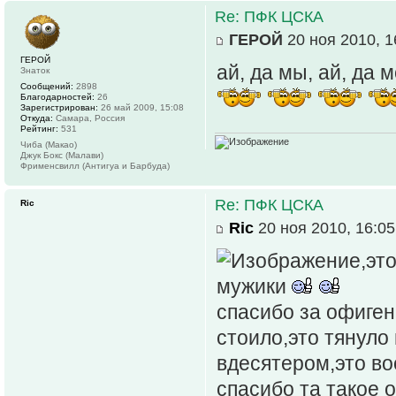
Re: ПФК ЦСКА
ГЕРОЙ
20 ноя 2010, 1
ГЕРОЙ
ай, да мы, ай, да 
Знаток
Сообщений:
2898
Благодарностей:
26
Зарегистрирован:
26 май 2009, 15:08
Откуда:
Самара, Россия
Рейтинг:
531
Чиба (Макао)
Джук Бокс (Малави)
Фрименсвилл (Антигуа и Барбуда)
Re: ПФК ЦСКА
Ric
Ric
20 ноя 2010, 16:05
,эт
мужики
спасибо за офиген
стоило,это тянуло и
вдесятером,это воо
спасибо та такое