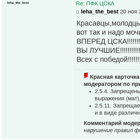
Re: ПФК ЦСКА
leha_the_best
leha_the_best
20 ноя 
Красавцы,молодцы
вот так и надо моч
ВПЕРЕД ЦСКА!!!!!!!!!!!!
ВЫ ЛУЧШИЕ!!!!!!!!!!!!!!!!!!
Всех с победой!!!!!!!!!
Красная карточка
модератором по пр
2.5.4. Запрещен
выpажения (мат)
2.5.11. Запреща
и в виде различ
Комментарий модер
нарушение правил фо