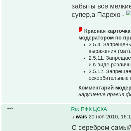
забыты все мелкие 
супер,а Парехо -
Красная карточка
модератором по пр
2.5.4. Запрещен
выpажения (мат)
2.5.11. Запреща
и в виде различ
2.5.12. Запреща
оскорбительные
Комментарий модер
нарушение правил фо
Re: ПФК ЦСКА
wais
wais
20 ноя 2010, 16:
С серебром самый 