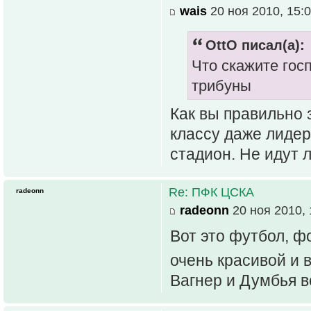
wais
20 ноя 2010, 15:
OttO писал(а):
Что скажите гос
трибуны
Как вы правильно 
классу даже лиде
стадион. Не идут л
Re: ПФК ЦСКА
radeonn
radeonn
20 ноя 2010, 
Вот это футбол, ф
очень красивой и 
Вагнер и Думбья в