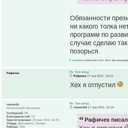
Обязанности прези
ни какого толка н
программ по разв
случае сделаю так
позорься.
2 человек
отметили этот пост как понрав
Re: Тупо флуд
Рафичек
Рафичек
17 янв 2021, 18:12
Хех я отпустил
Re: Тупо флуд
vitamin94
vitamin94
17 янв 2021, 20:10
Начинающий менеджер
Сообщений:
86
Благодарностей:
13
Рафичек писал(
Зарегистрирован:
28 мар 2012, 14:51
Откуда:
Даугавпилс, Латвия
Рейтинг:
506