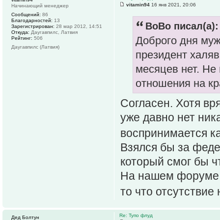
vitamin94
16 янв 2021, 20:06
Начинающий менеджер
Сообщений:
86
Благодарностей:
13
BoBo писал(а):
Зарегистрирован:
28 мар 2012, 14:51
Откуда:
Даугавпилс, Латвия
Доброго дня му
Рейтинг:
506
Даугавпилс (Латвия)
президент халя
месяцев нет. Не
отношения на кр
Согласен. Хотя вр
уже давно нет ник
воспринимается к
Взялся бы за фед
который смог бы ч
На нашем форуме 
то что отсутствие
Re: Тупо флуд
Дед Болтун