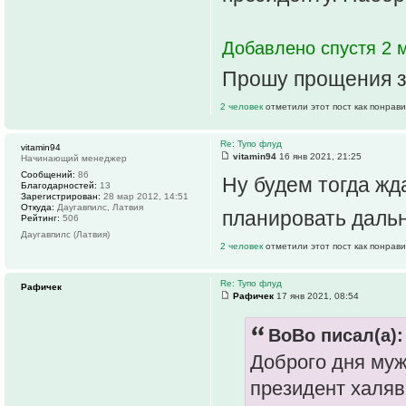
Добавлено спустя 2 
Прошу прощения з
2 человек
отметили этот пост как понрав
Re: Тупо флуд
vitamin94
vitamin94
16 янв 2021, 21:25
Начинающий менеджер
Сообщений:
86
Ну будем тогда жда
Благодарностей:
13
Зарегистрирован:
28 мар 2012, 14:51
Откуда:
Даугавпилс, Латвия
планировать даль
Рейтинг:
506
Даугавпилс (Латвия)
2 человек
отметили этот пост как понрав
Re: Тупо флуд
Рафичек
Рафичек
17 янв 2021, 08:54
BoBo писал(а):
Доброго дня му
президент халя