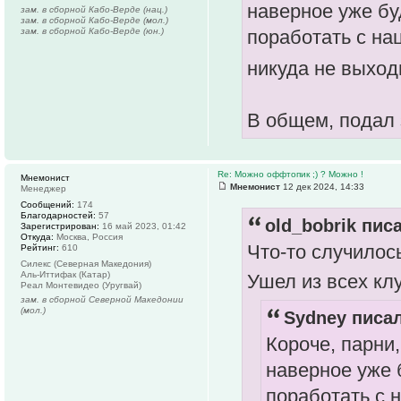
наверное уже буд
зам. в сборной Кабо-Верде (нац.)
зам. в сборной Кабо-Верде (мол.)
зам. в сборной Кабо-Верде (юн.)
поработать с нац
никуда не выход
В общем, подал 
Re: Можно оффтопик ;) ? Можно !
Мнемонист
Мнемонист
12 дек 2024, 14:33
Менеджер
Сообщений:
174
Благодарностей:
57
old_bobrik писа
Зарегистрирован:
16 май 2023, 01:42
Откуда:
Москва, Россия
Что-то случилос
Рейтинг:
610
Силекс (Северная Македония)
Аль-Иттифак (Катар)
Ушел из всех кл
Реал Монтевидео (Уругвай)
зам. в сборной Северной Македонии
(мол.)
Sydney писал
Короче, парни,
наверное уже б
поработать с н