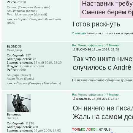
Наставник требу
Рейтинг:
610
Силекс (Северная Македония)
Смелее берём б
Аль-Иттифак (Катар)
Реал Монтевидео (Уругвай)
зам. в сборной Северной Македонии
Готов рискнуть
(мол.)
2 человек
отметили этот пост как понрав
Re: Можно оффтопик ;) ? Можно !
BLOND-36
BLOND-36
13 дек 2024, 23:58
Менеджер
Сообщений:
127
Так что никто ниче
Благодарностей:
75
Зарегистрирован:
22 май 2018, 22:25
случилось с André 
Откуда:
Воронеж, Россия
Рейтинг:
609
Бандари (Кения)
Афан Лидо (Уэльс)
Не всякое оценочное суждение должно 
зам. в Струга (Северная Македония)
Re: Можно оффтопик ;) ? Можно !
Вельмесь
14 дек 2024, 14:27
Он ничего не писа
Вельмесь
Жаль на самом де
Эксперт
Сообщений:
11776
Благодарностей:
788
ТОЛ
ЬКО
ЛО
КО!!!
67 RUS
Зарегистрирован:
09 дек 2008, 14:03