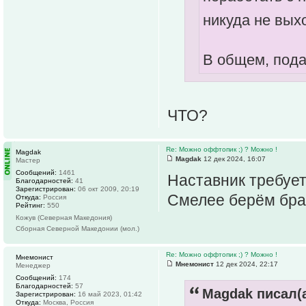
никуда не вых
В общем, пода
ЧТО?
Re: Можно оффтопик ;) ? Можно !
Magdak
Magdak
12 дек 2024, 16:07
Мастер
Сообщений:
1461
Наставник требует
Благодарностей:
41
Зарегистрирован:
06 окт 2009, 20:19
Смелее берём бра
Откуда:
Россия
Рейтинг:
550
Кожув (Северная Македония)
Сборная Северной Македонии (мол.)
Re: Можно оффтопик ;) ? Можно !
Мнемонист
Мнемонист
12 дек 2024, 22:17
Менеджер
Сообщений:
174
Благодарностей:
57
Magdak писал(а
Зарегистрирован:
16 май 2023, 01:42
Откуда:
Москва, Россия