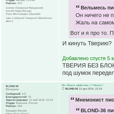
Откуда:
Москва, Россия
Рейтинг:
610
Вельмесь пис
Силекс (Северная Македония)
Аль-Иттифак (Катар)
Он ничего не п
Реал Монтевидео (Уругвай)
зам. в сборной Северной Македонии
Жаль на самом
(мол.)
Вот и я про то.
И кинуть Тверию?
Добавлено спустя 5 м
ТВЕРИЯ БЕЗ БЛОН
под шумок передел
Re: Можно оффтопик ;) ? Можно !
BLOND-36
BLOND-36
14 дек 2024, 22:16
Менеджер
Сообщений:
127
Благодарностей:
75
Мнемонист пис
Зарегистрирован:
22 май 2018, 22:25
Откуда:
Воронеж, Россия
Рейтинг:
609
BLOND-36 пис
Бандари (Кения)
Афан Лидо (Уэльс)