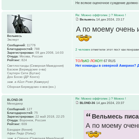
Не всякое оценочное суждение должно 
Re: Можно оффтопик ;) ? Можно !
Вельмесь
14 дек 2024, 23:17
А по моему очень 
Вельмесь
Эксперт
Сообщений:
11776
Благодарностей:
788
2 человек
отметили этот пост как понрав
Зарегистрирован:
09 дек 2008, 14:03
Откуда:
Москва, Россия
Рейтинг:
824
ТОЛ
ЬКО
ЛО
КО!!!
67 RUS
Нет команды в северной Америке? 
Светлостанды (Северная Македония)
Баском (Бермудские о-ва)
Саутерн Сити (Бутан)
Дон Боско (ДР Конго)
зам. в Айгл Роял (Камерун)
Сборная Бермудских о-вов (юн.)
Re: Можно оффтопик ;) ? Можно !
BLOND-36
BLOND-36
14 дек 2024, 23:37
Менеджер
Сообщений:
127
Благодарностей:
75
Вельмесь писа
Зарегистрирован:
22 май 2018, 22:25
Откуда:
Воронеж, Россия
А по моему очен
Рейтинг:
609
Бандари (Кения)
Афан Лидо (Уэльс)
зам. в Струга (Северная Македония)