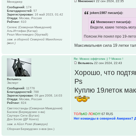
Мнемонист
22 сен 2024, 22:35
Менеджер
Сообщений:
174
Благодарностей:
57
jokerc1987 писал(а):
Зарегистрирован:
16 май 2023, 01:42
Откуда:
Москва, Россия
Рейтинг:
610
Мнемонист писал(а):
Видели, какие теперь могу
Силекс (Северная Македония)
Аль-Иттифак (Катар)
Реал Монтевидео (Уругвай)
Поясни.Не понял про 19-лето
зам. в сборной Северной Македонии
(мол.)
Максимальнвя сила 19 летки та
Re: Можно оффтопик ;) ? Можно !
Вельмесь
22 сен 2024, 22:43
Хорошо, что подтя
Вельмесь
Ps
Эксперт
Куплю 19леток мак
Сообщений:
11776
Благодарностей:
788
Зарегистрирован:
09 дек 2008, 14:03
Откуда:
Москва, Россия
Рейтинг:
824
Светлостанды (Северная Македония)
Баском (Бермудские о-ва)
ТОЛ
ЬКО
ЛО
КО!!!
67 RUS
Саутерн Сити (Бутан)
Нет команды в северной Америке? 
Дон Боско (ДР Конго)
зам. в Айгл Роял (Камерун)
Сборная Бермудских о-вов (юн.)