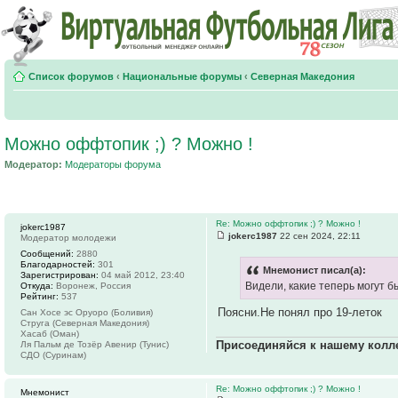
Список форумов
‹
Национальные форумы
‹
Северная Македония
Можно оффтопик ;) ? Можно !
Модератор:
Модераторы форума
Re: Можно оффтопик ;) ? Можно !
jokerc1987
jokerc1987
22 сен 2024, 22:11
Модератор молодежи
Сообщений:
2880
Благодарностей:
301
Мнемонист писал(а):
Зарегистрирован:
04 май 2012, 23:40
Видели, какие теперь могут б
Откуда:
Воронеж, Россия
Рейтинг:
537
Поясни.Не понял про 19-леток
Сан Хосе эс Оруоро (Боливия)
Струга (Северная Македония)
Хасаб (Оман)
Присоединяйся к нашему колл
Ля Пальм де Тозёр Авенир (Тунис)
СДО (Суринам)
Re: Можно оффтопик ;) ? Можно !
Мнемонист