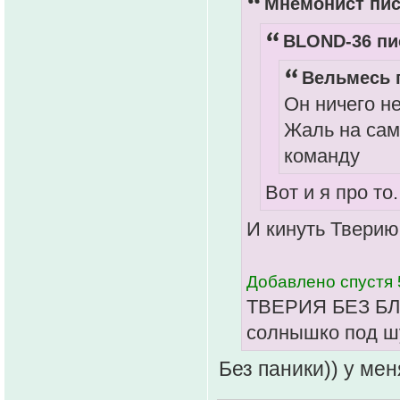
Мнемонист пис
BLOND-36 пис
Вельмесь п
Он ничего не
Жаль на сам
команду
Вот и я про т
И кинуть Тверию
Добавлено спустя 
ТВЕРИЯ БЕЗ БЛ
солнышко под ш
Без паники)) у мен