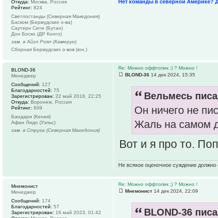
Нет команды в северной Америке? 
Откуда:
Москва, Россия
Рейтинг:
824
Светлостанды (Северная Македония)
Баском (Бермудские о-ва)
Саутерн Сити (Бутан)
Дон Боско (ДР Конго)
зам. в Айгл Роял (Камерун)
Сборная Бермудских о-вов (юн.)
Re: Можно оффтопик ;) ? Можно !
BLOND-36
BLOND-36
14 дек 2024, 15:35
Менеджер
Сообщений:
127
Благодарностей:
75
Вельмесь писа
Зарегистрирован:
22 май 2018, 22:25
Откуда:
Воронеж, Россия
Он ничего не пис
Рейтинг:
609
Бандари (Кения)
Жаль на самом д
Афан Лидо (Уэльс)
зам. в Струга (Северная Македония)
Вот и я про то. П
Не всякое оценочное суждение должно 
Re: Можно оффтопик ;) ? Можно !
Мнемонист
Мнемонист
14 дек 2024, 22:09
Менеджер
Сообщений:
174
Благодарностей:
57
BLOND-36 писа
Зарегистрирован:
16 май 2023, 01:42