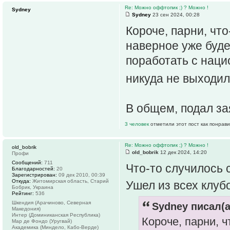
Re: Можно оффтопик ;) ? Можно !
Sydney
Sydney
23 сен 2024, 00:28
Короче, парни, что
наверное уже буде
поработать с наци
никуда не выходил
В общем, подал за
3 человек
отметили этот пост как понрав
Re: Можно оффтопик ;) ? Можно !
old_bobrik
old_bobrik
12 дек 2024, 14:20
Профи
Сообщений:
711
Что-то случилось 
Благодарностей:
20
Зарегистрирован:
09 дек 2010, 00:39
Откуда:
Житомирская область, Старий
Ушел из всех клуб
Бобрик, Украина
Рейтинг:
536
Шкендия (Арачиново, Северная
Sydney писал(а
Македония)
Интер (Доминиканская Республика)
Короче, парни, ч
Мар де Фондо (Уругвай)
Академика (Миндело, Кабо-Верде)