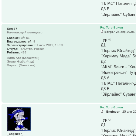
"ПЛАС" Петалинг-Д
Д3 Б
"Эйрлайнс" Субанг
Re: Тото-Брион
Serg87
Serg87
24 апр 2025, 
Начинающий менеджер
Сообщений:
61
Тур 6
Благодарностей:
8
Д1
Зарегистрирован:
01 июн 2011, 18:53
Откуда:
Тольятти, Россия
"Перлис Юнайтед" 
Рейтинг:
499
"Харимау Муда" Б
Алма-Ата (Казахстан)
Д2
Эколе Нгаба (Чад)
Хорнет (Малайзия)
"АКМ" Банги - "Хан
"Иммигрейшн" Путр
Д3 А
"ПЛАС" Петалинг-Д
Д3 Б
"Эйрлайнс" Субанг
Re: Тото-Брион
_Engineer_
25 апр 20
Тур 6
Д1
"Перлис Юнайтед" 
_Engineer_
"Харимау Муда" Б