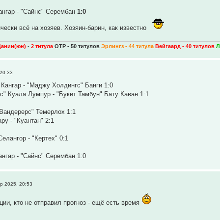
ангар - "Сайнс" Серембан
1:0
ически всё на хозяев. Хозяин-барин, как известно
Дании(юн)
-
2 титула
ОТР - 50 титулов
Эрлингз - 44 титула
Вейгаард - 40 титулов
Л
20:33
Кангар - "Маджу Холдингс" Банги 1:0
" Куала Лумпур - "Букит Тамбун" Бату Каван 1:1
"Вандерерс" Темерлох 1:1
ру - "Куантан" 2:1
елангор - "Кертех" 0:1
ангар - "Сайнс" Серембан 1:0
р 2025, 20:53
ции, кто не отправил прогноз - ещё есть время