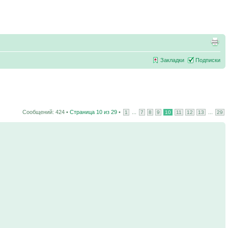
Закладки
Подписки
Сообщений: 424 •
Страница
10
из
29
•
...
...
1
7
8
9
10
11
12
13
29