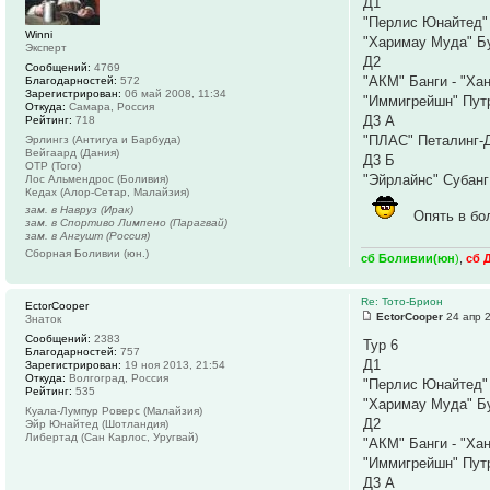
Д1
"Перлис Юнайтед"
Winni
"Харимау Муда" Б
Эксперт
Д2
Сообщений:
4769
"АКМ" Банги - "Ха
Благодарностей:
572
Зарегистрирован:
06 май 2008, 11:34
"Иммигрейшн" Пут
Откуда:
Самара, Россия
Д3 А
Рейтинг:
718
"ПЛАС" Петалинг-Д
Эрлингз (Антигуа и Барбуда)
Вейгаард (Дания)
Д3 Б
ОТР (Того)
"Эйрлайнс" Субанг
Лос Альмендрос (Боливия)
Кедах (Алор-Сетар, Малайзия)
зам. в Навруз (Ирак)
Опять в бо
зам. в Спортиво Лимпено (Парагвай)
зам. в Ангушт (Россия)
Сборная Боливии (юн.)
сб Боливии(юн
)
,
сб 
Re: Тото-Брион
EctorCooper
EctorCooper
24 апр 2
Знаток
Сообщений:
2383
Тур 6
Благодарностей:
757
Д1
Зарегистрирован:
19 ноя 2013, 21:54
Откуда:
Волгоград, Россия
"Перлис Юнайтед" 
Рейтинг:
535
"Харимау Муда" Б
Куала-Лумпур Роверс (Малайзия)
Д2
Эйр Юнайтед (Шотландия)
Либертад (Сан Карлос, Уругвай)
"АКМ" Банги - "Ха
"Иммигрейшн" Путр
Д3 А