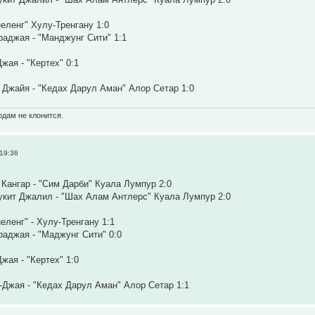
неленг" Хулу-Тренгану 1:0
аджая - "Манджунг Сити" 1:1
жая - "Кертех" 0:1
 Джайя - "Кедах Дарул Аман" Алор Сетар 1:0
одам не клонится.
19:36
Кангар - "Сим Дарби" Куала Лумпур 2:0
укит Джалил - "Шах Алам Антлерс" Куала Лумпур 2:0
еленг" - Хулу-Тренгану 1:1
аджая - "Маджунг Сити" 0:0
жая - "Кертех" 1:0
-Джая - "Кедах Дарул Аман" Алор Сетар 1:1