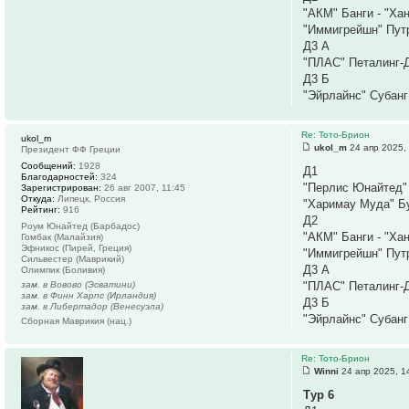
"АКМ" Банги - "Ха
"Иммигрейшн" Пут
Д3 А
"ПЛАС" Петалинг-Д
Д3 Б
"Эйрлайнс" Субанг
Re: Тото-Брион
ukol_m
ukol_m
24 апр 2025,
Президент ФФ Греции
Сообщений:
1928
Д1
Благодарностей:
324
"Перлис Юнайтед" 
Зарегистрирован:
26 авг 2007, 11:45
Откуда:
Липецк, Россия
"Харимау Муда" Б
Рейтинг:
916
Д2
Роум Юнайтед (Барбадос)
"АКМ" Банги - "Ха
Гомбак (Малайзия)
Эфникос (Пирей, Греция)
"Иммигрейшн" Путр
Сильвестер (Маврикий)
Д3 А
Олимпик (Боливия)
зам. в Вовово (Эсватини)
"ПЛАС" Петалинг-Д
зам. в Финн Харпс (Ирландия)
Д3 Б
зам. в Либертадор (Венесуэла)
"Эйрлайнс" Субанг
Сборная Маврикия (нац.)
Re: Тото-Брион
Winni
24 апр 2025, 1
Тур 6