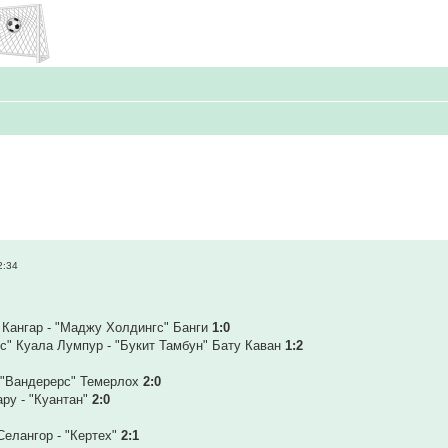
2:34
 Кангар - "Маджу Холдингс" Банги
1:0
" Куала Лумпур - "Букит Тамбун" Бату Каван
1:2
- "Вандерерс" Темерлох
2:0
ару - "Куантан"
2:0
Селангор - "Кертех"
2:1