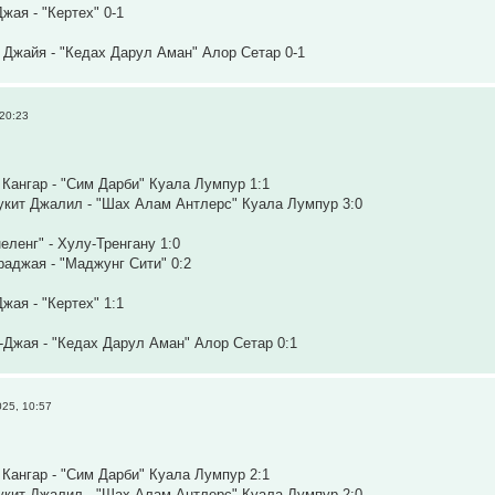
жая - "Кертех" 0-1
 Джайя - "Кедах Дарул Аман" Алор Сетар 0-1
20:23
Кангар - "Сим Дарби" Куала Лумпур 1:1
укит Джалил - "Шах Алам Антлерс" Куала Лумпур 3:0
еленг" - Хулу-Тренгану 1:0
аджая - "Маджунг Сити" 0:2
жая - "Кертех" 1:1
-Джая - "Кедах Дарул Аман" Алор Сетар 0:1
25, 10:57
Кангар - "Сим Дарби" Куала Лумпур 2:1
укит Джалил - "Шах Алам Антлерс" Куала Лумпур 2:0