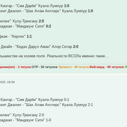
 Кангар - "Сим Дарби" Куала Лумпур
1:0
укит Джалил - "Шах Алам Антлерс" Куала Лумпур
1:0
неленг" Хулу-Тренгану
2:0
раджая - "Манджунг Сити"
0:2
жая - "Кертех"
1:1
 Джайя - "Кедах Дарул Аман" Алор Сетар
2:0
льшинстве на хозяев поля. Реальности ВСОЛа именно такие...
Дании(юн)
-
2 титула
ОТР - 50 титулов
Эрлингз - 44 титула
Вейгаард - 40 титулов
Л
025, 19:56
Кангар - "Сим Дарби" Куала Лумпур 0-1
укит Джалил - "Шах Алам Антлерс" Куала Лумпур 2-1
неленг" Хулу-Тренгану 2-0
аджая - "Манджунг Сити" 1-0