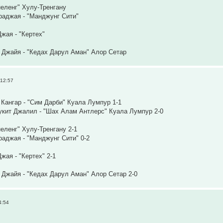
неленг" Хулу-Тренгану
раджая - "Манджунг Сити"
жая - "Кертех"
 Джайя - "Кедах Дарул Аман" Алор Сетар
 12:57
Кангар - "Сим Дарби" Куала Лумпур 1-1
укит Джалил - "Шах Алам Антлерс" Куала Лумпур 2-0
неленг" Хулу-Тренгану 2-1
аджая - "Манджунг Сити" 0-2
жая - "Кертех" 2-1
 Джайя - "Кедах Дарул Аман" Алор Сетар 2-0
4:54