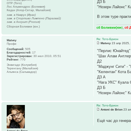
Д3 Б
ОТР (Того)
"Нозерн Лайонс" К
Лос Альмендрос (Боливия)
Кедах (Алор-Сетар, Малайзия)
зам. в Навруз (Ирак)
В этом туре практ
зам. в Спортиво Лимпено (Парагвай)
зам. в Ангушт (Россия)
Сборная Боливии (юн.)
сб Боливии(юн
)
,
сб 
Re: Тото-Брион
Matvey
Matvey
23 апр 2025, 
Профи
Сообщений:
505
"Перлис Юнайтед" 
Благодарностей:
17
"Шах Алам Антлерс
Зарегистрирован:
30 июл 2010, 05:51
Рейтинг:
770
Д2
Энвигадо (Колумбия)
"Маджунг Сити" - 
Теренгану (Малайзия)
"Келентан" Кота Ба
Альянса (Сальвадор)
Д3 А
"Нага УКС" Куала С
Д3 Б
"Нозерн Лайонс" К
Re: Тото-Брион
Antoni de Brion
23 ап
Ещё час до генера
Antoni de Brion