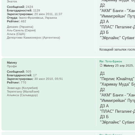
Знаток
Д2
Сообщений:
2424
"АКМ" Банги - "Ха
Благодарностей:
1129
Зарегистрирован:
20 июн 2011, 11:37
"Иммигрейшн" Путр
Откуда:
Івано-Франківськ, Украина
Д3 А
Рейтинг:
462
"ПЛАС" Петалинг-Д
Динамо (Украина)
Аль-Сахель (Сирия)
Д3 Б
Альта (США)
"Эйрлайнс" Субанг
Депортиво Камионерос (Аргентина)
Козацкий затылок госп
Re: Тото-Брион
Matvey
Matvey
25 апр 2025, 
Профи
Сообщений:
505
Д1
Благодарностей:
17
"Перлис Юнайтед" 
Зарегистрирован:
30 июл 2010, 05:51
Рейтинг:
770
"Харимау Муда" Б
Энвигадо (Колумбия)
Д2
Теренгану (Малайзия)
"АКМ" Банги - "Хан
Альянса (Сальвадор)
"Иммигрейшн" Путр
Д3 А
"ПЛАС" Петалинг-Д
Д3 Б
"Эйрлайнс" Субанг