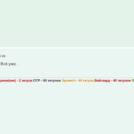
0:38
 Всё уже...
Дании(юн)
-
2 титула
ОТР - 50 титулов
Эрлингз - 44 титула
Вейгаард - 40 титулов
Л