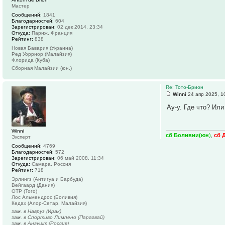
Мастер
Сообщений:
1841
Благодарностей:
604
Зарегистрирован:
02 дек 2014, 23:34
Откуда:
Париж, Франция
Рейтинг:
838
Новая Бавария (Украина)
Ред Уорриор (Малайзия)
Флорида (Куба)
Сборная Малайзии (юн.)
Re: Тото-Брион
Winni
24 апр 2025, 1
Ау-у. Где что? Или
Winni
сб Боливии(юн
)
,
сб 
Эксперт
Сообщений:
4769
Благодарностей:
572
Зарегистрирован:
06 май 2008, 11:34
Откуда:
Самара, Россия
Рейтинг:
718
Эрлингз (Антигуа и Барбуда)
Вейгаард (Дания)
ОТР (Того)
Лос Альмендрос (Боливия)
Кедах (Алор-Сетар, Малайзия)
зам. в Навруз (Ирак)
зам. в Спортиво Лимпено (Парагвай)
зам. в Ангушт (Россия)