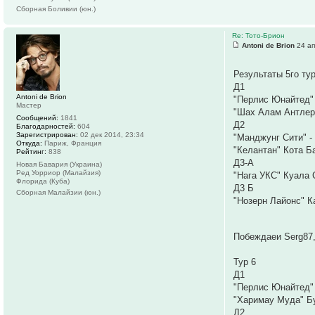
Сборная Боливии (юн.)
Re: Тото-Брион
Antoni de Brion
24 ап
Результаты 5го ту
Д1
Antoni de Brion
"Перлис Юнайтед" 
Мастер
"Шах Алам Антлерс
Сообщений:
1841
Д2
Благодарностей:
604
Зарегистрирован:
02 дек 2014, 23:34
"Манджунг Сити" -
Откуда:
Париж, Франция
"Келантан" Кота Ба
Рейтинг:
838
Д3-А
Новая Бавария (Украина)
Ред Уорриор (Малайзия)
"Нага УКС" Куала С
Флорида (Куба)
Д3 Б
Сборная Малайзии (юн.)
"Нозерн Лайонс" К
Побеждаеи Serg87
Тур 6
Д1
"Перлис Юнайтед" 
"Харимау Муда" Б
Д2