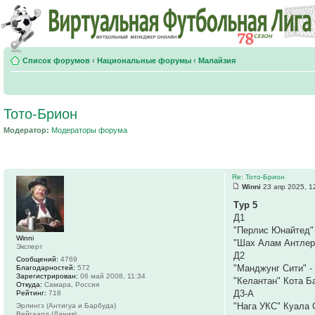
Список форумов
‹
Национальные форумы
‹
Малайзия
Тото-Брион
Модератор:
Модераторы форума
Re: Тото-Брион
Winni
23 апр 2025, 1
Тур 5
Д1
"Перлис Юнайтед"
Winni
"Шах Алам Антлерс
Эксперт
Д2
Сообщений:
4769
"Манджунг Сити" 
Благодарностей:
572
Зарегистрирован:
06 май 2008, 11:34
"Келантан" Кота Б
Откуда:
Самара, Россия
Д3-А
Рейтинг:
718
"Нага УКС" Куала 
Эрлингз (Антигуа и Барбуда)
Вейгаард (Дания)