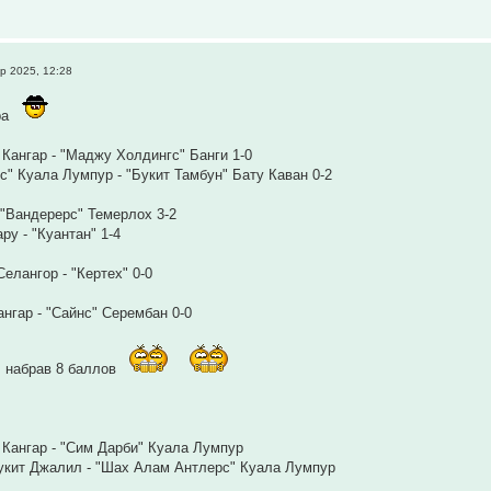
р 2025, 12:28
ра
Кангар - "Маджу Холдингс" Банги 1-0
" Куала Лумпур - "Букит Тамбун" Бату Каван 0-2
 "Вандерерс" Темерлох 3-2
ру - "Куантан" 1-4
елангор - "Кертех" 0-0
ангар - "Сайнс" Серембан 0-0
, набрав 8 баллов
Кангар - "Сим Дарби" Куала Лумпур
укит Джалил - "Шах Алам Антлерс" Куала Лумпур