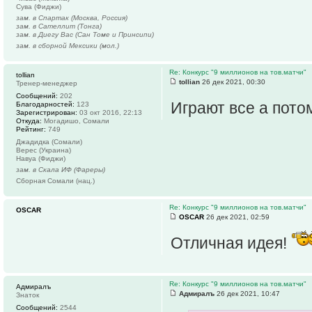
Сува (Фиджи)
зам. в Спартак (Москва, Россия)
зам. в Сателлит (Тонга)
зам. в Диегу Вас (Сан Томе и Принсипи)
зам. в сборной Мексики (мол.)
Re: Конкурс "9 миллионов на тов.матчи"
tollian
tollian
26 дек 2021, 00:30
Тренер-менеджер
Сообщений:
202
Играют все а пото
Благодарностей:
123
Зарегистрирован:
03 окт 2016, 22:13
Откуда:
Могадишо, Сомали
Рейтинг:
749
Джадидка (Сомали)
Верес (Украина)
Навуа (Фиджи)
зам. в Скала ИФ (Фареры)
Сборная Сомали (нац.)
Re: Конкурс "9 миллионов на тов.матчи"
OSCAR
OSCAR
26 дек 2021, 02:59
Отличная идея!
Re: Конкурс "9 миллионов на тов.матчи"
Адмиралъ
Адмиралъ
26 дек 2021, 10:47
Знаток
Сообщений:
2544