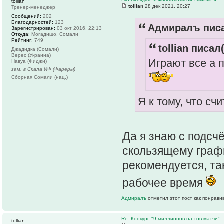
tollian
tollian
28 дек 2021, 20:27
Тренер-менеджер
Сообщений:
202
Благодарностей:
123
Адмиралъ писа
Зарегистрирован:
03 окт 2016, 22:13
Откуда:
Могадишо, Сомали
Рейтинг:
749
tollian писал(
Джадидка (Сомали)
Верес (Украина)
Играют все а 
Навуа (Фиджи)
зам. в Скала ИФ (Фареры)
Сборная Сомали (нац.)
Я к тому, что сч
Да я знаю с подсч
скользящему граф
рекомендуется, та
рабочее время
Адмиралъ
отметил этот пост как понрави
Re: Конкурс "9 миллионов на тов.матчи"
tollian