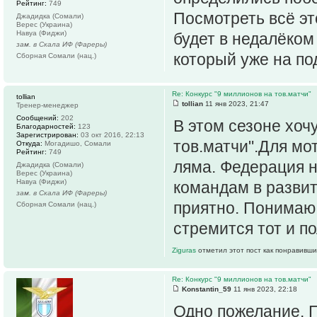
Рейтинг:
749
Посмотреть всё э
Джадидка (Сомали)
Верес (Украина)
Навуа (Фиджи)
будет в недалёко
зам. в Скала ИФ (Фареры)
который уже на по
Сборная Сомали (нац.)
Re: Конкурс "9 миллионов на тов.матчи"
tollian
tollian
11 янв 2023, 21:47
Тренер-менеджер
Сообщений:
202
В этом сезоне хоч
Благодарностей:
123
Зарегистрирован:
03 окт 2016, 22:13
тов.матчи".Для мо
Откуда:
Могадишо, Сомали
Рейтинг:
749
ляма. Федерация 
Джадидка (Сомали)
Верес (Украина)
Навуа (Фиджи)
командам в развит
зам. в Скала ИФ (Фареры)
приятно. Понимаю 
Сборная Сомали (нац.)
стремится тот и по
Ziguras
отметил этот пост как понравивши
Re: Конкурс "9 миллионов на тов.матчи"
Konstantin_59
11 янв 2023, 22:18
Одно пожелание. 