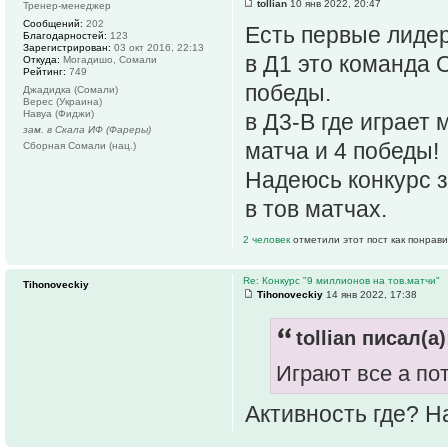
tollian
10 янв 2022, 20:47
Тренер-менеджер
Сообщений:
202
Есть первые лидер
Благодарностей:
123
Зарегистрирован:
03 окт 2016, 22:13
в Д1 это команда О
Откуда:
Могадишо, Сомали
Рейтинг:
749
победы.
Джадидка (Сомали)
Верес (Украина)
Навуа (Фиджи)
в Д3-В где играет
зам. в Скала ИФ (Фареры)
матча и 4 победы!
Сборная Сомали (нац.)
Надеюсь конкурс з
в тов матчах.
2 человек
отметили этот пост как понрав
Re: Конкурс "9 миллионов на тов.матчи"
Tihonoveckiy
Tihonoveckiy
14 янв 2022, 17:38
tollian писал(а)
Играют все а по
Активность где? Н