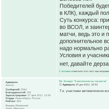
Победителей будет
в КЛК), каждый пол
Суть конкурса: пр
во ВСОЛ, и заинт
матчи, ведь это и
дополнительное во
надо нормально р
Условия и учасник
нет, давайте дерза
2 человек
отметили этот пост как понрав
Re: Конкурс "9 миллионов на тов.матчи"
Адмиралъ
Адмиралъ
25 дек 2021, 20:52
Знаток
Сообщений:
2544
Т.е. участники автоматически в
Благодарностей:
162
Зарегистрирован:
27 фев 2012, 12:59
Откуда:
Новосибирск, Россия
Рейтинг:
604
Вердер (Германия)
Чивас (Мексика)