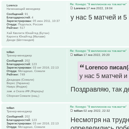
Re: Конкурс "9 миллионов на тов.матчи"
Lorenco
Lorenco
17 янв 2022, 19:04
Начинающий менеджер
Сообщений:
91
у нас 5 матчей и 
Благодарностей:
4
Зарегистрирован:
05 июн 2011, 10:37
Откуда:
Подольск, Россия
Рейтинг:
517
Хай Кволити Юнайтед (Бутан)
Каронга Юнайтед (Малави)
Данди (Шотландия)
Re: Конкурс "9 миллионов на тов.матчи"
tollian
tollian
17 янв 2022, 20:20
Тренер-менеджер
Сообщений:
202
Благодарностей:
123
Lorenco писал(
Зарегистрирован:
03 окт 2016, 22:13
Откуда:
Могадишо, Сомали
у нас 5 матчей и
Рейтинг:
749
Джадидка (Сомали)
Верес (Украина)
Навуа (Фиджи)
Поздравляю, так д
зам. в Скала ИФ (Фареры)
Сборная Сомали (нац.)
Re: Конкурс "9 миллионов на тов.матчи"
tollian
tollian
02 апр 2022, 22:32
Тренер-менеджер
Сообщений:
202
Несмотря на трудн
Благодарностей:
123
Зарегистрирован:
03 окт 2016, 22:13
определились побе
Откуда:
Могадишо, Сомали