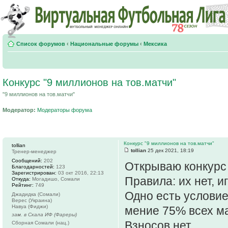
Список форумов
‹
Национальные форумы
‹
Мексика
Конкурс "9 миллионов на тов.матчи"
"9 миллионов на тов.матчи"
Модератор:
Модераторы форума
Конкурс "9 миллионов на тов.матчи"
tollian
tollian
25 дек 2021, 18:19
Тренер-менеджер
Сообщений:
202
Открываю конкурс 
Благодарностей:
123
Зарегистрирован:
03 окт 2016, 22:13
Правила: их нет, 
Откуда:
Могадишо, Сомали
Рейтинг:
749
Одно есть условие
Джадидка (Сомали)
Верес (Украина)
Навуа (Фиджи)
мение 75% всех м
зам. в Скала ИФ (Фареры)
Взносов нет.
Сборная Сомали (нац.)