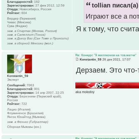
Благодарностей:
162
tollian писал(а)
Зарегистрирован:
27 фев 2012, 12:59
Откуда:
Новосибирск, Россия
Рейтинг:
604
Играют все а по
Вердер (Германия)
Чивас (Мексика)
Сува (Фиджи)
Я к тому, что счи
зам. в Спартак (Москва, Россия)
зам. в Сателлит (Тонга)
зам. в Диегу Вас (Сан Томе и Принсипи)
зам. в сборной Мексики (мол.)
Re: Конкурс "9 миллионов на тов.матчи"
Konstantin_59
26 дек 2021, 17:07
Дерзаем. Это что-
Konstantin_59
Эксперт
Сообщений:
7063
Благодарностей:
901
aka molodoy
Зарегистрирован:
14 апр 2007, 22:25
Откуда:
Березники (Пермский край),
Россия
Рейтинг:
722
Лацио (Италия)
Флуминенсе (Бразилия)
Янгон Юнайтед (Мьянма)
зам. в Феникс (Гибралтар)
Сборная Мьянмы (юн.)
Re: Конкурс "9 миллионов на тов.матчи"