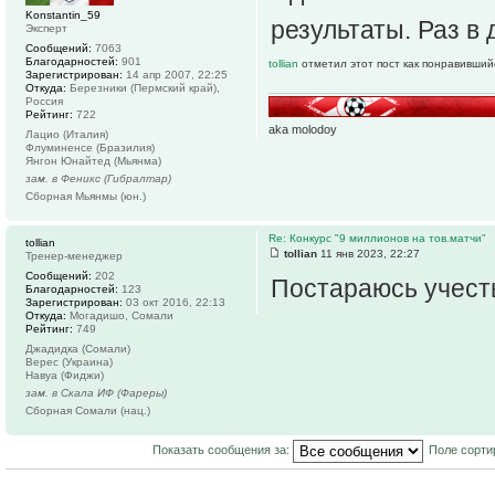
Konstantin_59
результаты. Раз в
Эксперт
Сообщений:
7063
Благодарностей:
901
tollian
отметил этот пост как понравивший
Зарегистрирован:
14 апр 2007, 22:25
Откуда:
Березники (Пермский край),
Россия
Рейтинг:
722
aka molodoy
Лацио (Италия)
Флуминенсе (Бразилия)
Янгон Юнайтед (Мьянма)
зам. в Феникс (Гибралтар)
Сборная Мьянмы (юн.)
Re: Конкурс "9 миллионов на тов.матчи"
tollian
tollian
11 янв 2023, 22:27
Тренер-менеджер
Сообщений:
202
Постараюсь учест
Благодарностей:
123
Зарегистрирован:
03 окт 2016, 22:13
Откуда:
Могадишо, Сомали
Рейтинг:
749
Джадидка (Сомали)
Верес (Украина)
Навуа (Фиджи)
зам. в Скала ИФ (Фареры)
Сборная Сомали (нац.)
Показать сообщения за:
Поле сорти