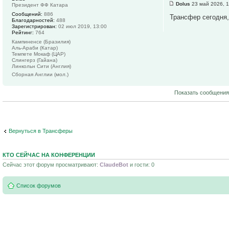
Dolus
23 май 2026, 1
Президент ФФ Катара
Сообщений:
886
Трансфер сегодня,
Благодарностей:
488
Зарегистрирован:
02 июл 2019, 13:00
Рейтинг:
764
Кампиненсе (Бразилия)
Аль-Араби (Катар)
Темпете Мокаф (ЦАР)
Слингерз (Гайана)
Линкольн Сити (Англия)
Сборная Англии (мол.)
Показать сообщения
Вернуться в Трансферы
КТО СЕЙЧАС НА КОНФЕРЕНЦИИ
Сейчас этот форум просматривают:
ClaudeBot
и гости: 0
Список форумов