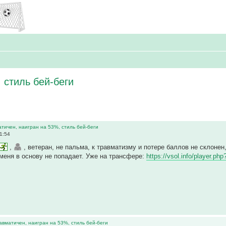
 стиль бей-беги
атичен, наигран на 53%, стиль бей-беги
1:54
,
, ветеран, не пальма, к травматизму и потере баллов не склоне
меня в основу не попадает. Уже на трансфере:
https://vsol.info/player.p
равматичен, наигран на 53%, стиль бей-беги