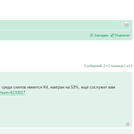
Закладки
Подписки
Сообщений: 2 • Страница
1
из
1
н, среди скилов имеется К4, наигран на 53%, ещё сослужит вам
hp?num=6133017