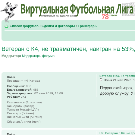
Список форумов
‹
Сделки и договоры
‹
Трансферы
Ветеран с К4, не травматичен, наигран на 53%,
Модератор:
Модераторы форума
Ветеран с К4, не травм
Dolus
Dolus
21 май 2026, 1
Президент ФФ Катара
Сообщений:
886
Перуанский игрок,
Благодарностей:
488
добрую службу. У 
Зарегистрирован:
02 июл 2019, 13:00
Рейтинг:
764
Кампиненсе (Бразилия)
Аль-Араби (Катар)
Темпете Мокаф (ЦАР)
Слингерз (Гайана)
Линкольн Сити (Англия)
Сборная Англии (мол.)
Re: Ветеран с К4, не т
Dolus