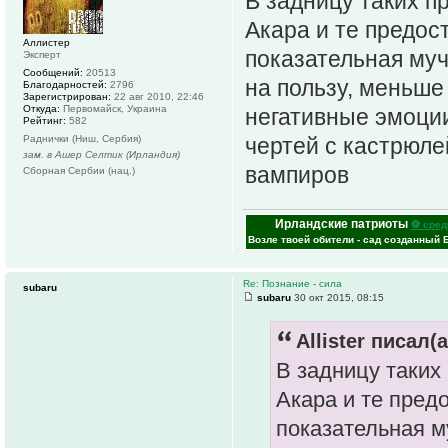
В задницу таких п
Акара и те предос
Аллистер
показательная му
Эксперт
Сообщений:
20513
на пользу, меньше
Благодарностей:
2796
Зарегистрирован:
22 авг 2010, 22:46
Откуда:
Первомайск, Украина
негативные эмоции
Рейтинг:
582
Раднички (Ниш, Сербия)
чертей с кастрюл
зам. в Ашер Селтик (Ирландия)
вампиров
Сборная Сербии (нац.)
Ирландские патриоты
⚽ сред
Возле твоей обители - сад созданный 
Re: Познание - сила
subaru
subaru
30 окт 2015, 08:15
Allister писал(а
В задницу таких
Акара и те пред
показательная м