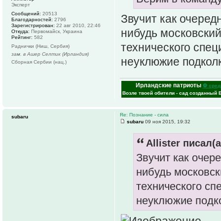
Эксперт
Сообщений:
20513
Звучит как очеред
Благодарностей:
2796
Зарегистрирован:
22 авг 2010, 22:46
нибудь московский
Откуда:
Первомайск, Украина
Рейтинг:
582
технического спец
Раднички (Ниш, Сербия)
зам. в Ашер Селтик (Ирландия)
неуклюжие подколк
Сборная Сербии (нац.)
Ирландские патриоты
⚽ сред
Возле твоей обители - сад созданный 
Re: Познание - сила
subaru
subaru
09 ноя 2015, 19:32
Allister писал(а
Звучит как очер
нибудь московск
технического спе
неуклюжие подк