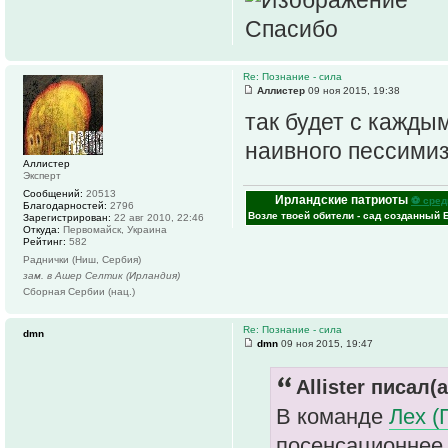
Спасибо
Re: Познание - сила
Аллистер
09 ноя 2015, 19:38
так будет с кажды
наивного пессими
Аллистер
Эксперт
Сообщений:
20513
Ирландские патриоты
⚽ сред
Благодарностей:
2796
Возле твоей обители - сад созданный 
Зарегистрирован:
22 авг 2010, 22:46
Откуда:
Первомайск, Украина
Рейтинг:
582
Раднички (Ниш, Сербия)
зам. в Ашер Селтик (Ирландия)
Сборная Сербии (нац.)
Re: Познание - сила
dmn
dmn
09 ноя 2015, 19:47
Allister писал(а
В команде
Лех (
посенсационнее