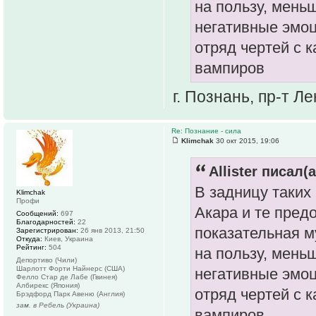
на пользу, мень
негативные эмоц
отряд чертей с 
вампиров
г. Познань, пр-т Л
Re: Познание - сила
Klimchak
30 окт 2015, 19:06
Allister писал(а
В задницу таких
Klimchak
Профи
Акара и те пред
Сообщений:
697
Благодарностей:
22
показательная м
Зарегистрирован:
26 янв 2013, 21:50
Откуда:
Киев, Украина
Рейтинг:
504
на пользу, мень
Депортиво (Чили)
Шарлотт Форти Найнерс (США)
негативные эмоц
Фелло Стар де Лабе (Гвинея)
Албирекс (Япония)
отряд чертей с 
Брэдфорд Парк Авеню (Англия)
зам. в Ребель (Украина)
вампиров