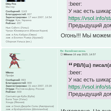
:beer:
Dikiy Pes
Мастер
У нас есть шик
Сообщений:
1143
Благодарностей:
807
https://vsol.info
Зарегистрирован:
17 июл 2007, 14:54
Откуда:
Kyiv, Украина
Рейтинг:
657
Предыдущий дом
Нью Сэйнтс (Уэльс)
Чунан Юниверсити (Южная Корея)
Огонь!!! Мьі можем
зам. в Аль-Хабура (Оман)
зам. в Бостон Ривер (Уругвай)
Сборная Уэльса (юн.)
Re: Валийская жизнь
Mikeso
16 апр 2025, 14:57
РВЛ(ш) писал(а
:beer:
Mikeso
Профи
У нас есть шик
Сообщений:
893
Благодарностей:
909
https://vsol.info
Зарегистрирован:
31 июл 2007, 15:28
Откуда:
Ростов-на-Дону, Россия
Рейтинг:
609
Предыдущий дом
Сантьяго-де-Куба (Куба)
Бала Таун (Уэльс)
Хонда (Япония)
зам. в Сент Джордж Сити (Австралия)
зам. в Крэйгройстон (Шотландия)