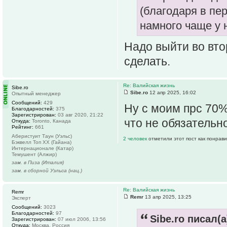
(благодаря в пе
намного чаще у 
Надо выйти во втор
сделать.
Re: Валийская жизнь
Sibe.ro
Sibe.ro
12 апр 2025, 16:02
Опытный менеджер
Сообщений:
429
Ну с моим прс 70%
Благодарностей:
375
Зарегистрирован:
03 авг 2020, 21:22
что не обязательн
Откуда:
Toronto, Канада
Рейтинг:
661
Аберистуит Таун (Уэльс)
2 человек
отметили этот пост как понрав
Бэквелл Топ ХХ (Гайана)
Интернационале (Катар)
Темушент (Алжир)
зам. в Пиза (Италия)
зам. в сборной Уэльса (нац.)
Re: Валийская жизнь
Remr
Remr
13 апр 2025, 13:25
Эксперт
Сообщений:
3023
Благодарностей:
97
Sibe.ro писал(а
Зарегистрирован:
07 июл 2006, 13:56
Откуда:
Москва, Россия