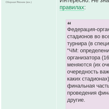
Интересно. Не зна
Сборная Японии (юн.)
правилах
:
Федерация-орган
стадионов во вс
турнира (в спец
"ЧМ: определени
организатора (1
меняются (их оч
очередность важ
каких стадионах
финальная часть
проведения фин
другие.