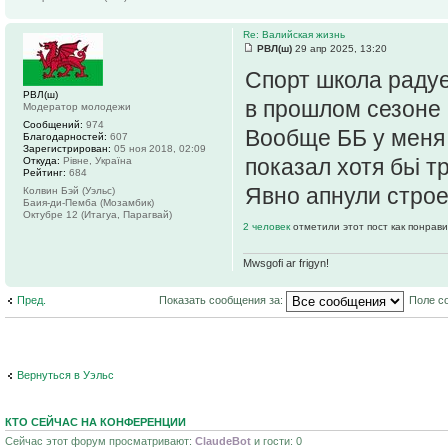
Re: Валийская жизнь
РВЛ(ш)
29 апр 2025, 13:20
Спорт школа радуе
РВЛ(ш)
в прошлом сезоне 
Модератор молодежи
Сообщений:
974
Вообще ББ у меня 
Благодарностей:
607
Зарегистрирован:
05 ноя 2018, 02:09
показал хотя бьі тр
Откуда:
Рiвне, Україна
Рейтинг:
684
Явно апнули строе
Колвин Бэй (Уэльс)
Баия-ди-Пемба (Мозамбик)
Октубре 12 (Итагуа, Парагвай)
2 человек
отметили этот пост как понрав
Mwsgofi ar frigyn!
Пред.
Показать сообщения за:
Поле с
Вернуться в Уэльс
КТО СЕЙЧАС НА КОНФЕРЕНЦИИ
Сейчас этот форум просматривают:
ClaudeBot
и гости: 0