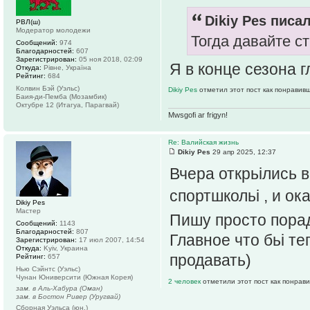
Dikiy Pes писал
РВЛ(ш)
Модератор молодежи
Тогда давайте с
Сообщений:
974
Благодарностей:
607
Зарегистрирован:
05 ноя 2018, 02:09
Я в конце сезона г
Откуда:
Рiвне, Україна
Рейтинг:
684
Колвин Бэй (Уэльс)
Dikiy Pes
отметил этот пост как понравив
Баия-ди-Пемба (Мозамбик)
Октубре 12 (Итагуа, Парагвай)
Mwsgofi ar frigyn!
Re: Валийская жизнь
Dikiy Pes
29 апр 2025, 12:37
Вчера открьілись в
спортшкольі , и о
Dikiy Pes
Мастер
Пишу просто пора
Сообщений:
1143
Благодарностей:
807
Главное что бьі те
Зарегистрирован:
17 июл 2007, 14:54
Откуда:
Kyiv, Украина
продавать)
Рейтинг:
657
Нью Сэйнтс (Уэльс)
Чунан Юниверсити (Южная Корея)
2 человек
отметили этот пост как понрав
зам. в Аль-Хабура (Оман)
зам. в Бостон Ривер (Уругвай)
Сборная Уэльса (юн.)