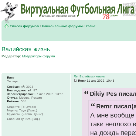
Список форумов
‹
Национальные форумы
‹
Уэльс
Валийская жизнь
Модератор:
Модераторы форума
Re: Валийская жизнь
Remr
Remr
11 апр 2025, 10:43
Эксперт
Сообщений:
3023
Благодарностей:
97
Dikiy Pes писал
Зарегистрирован:
07 июл 2006, 13:56
Откуда:
Москва, Россия
Рейтинг:
568
Remr писал(а
Седрито (Гондурас)
Мертир Таун (Уэльс)
А мне вообще 
Круассан (Чебба, Тунис)
Сборная Туниса (нац.)
таки неплохо 
на дождь пере