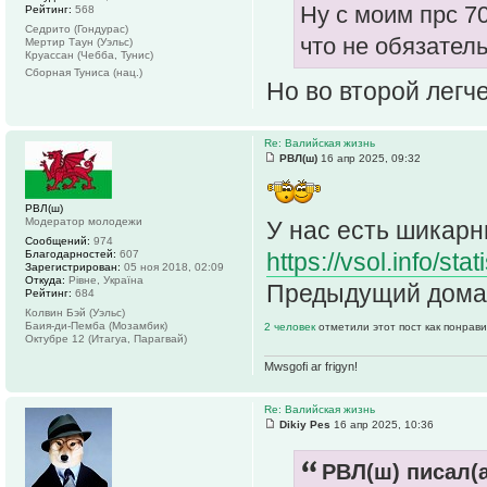
Ну с моим прс 7
Рейтинг:
568
Седрито (Гондурас)
что не обязател
Мертир Таун (Уэльс)
Круассан (Чебба, Тунис)
Сборная Туниса (нац.)
Но во второй легче
Re: Валийская жизнь
РВЛ(ш)
16 апр 2025, 09:32
РВЛ(ш)
Модератор молодежи
У нас есть шикар
Сообщений:
974
Благодарностей:
607
https://vsol.info/s
Зарегистрирован:
05 ноя 2018, 02:09
Откуда:
Рiвне, Україна
Предыдущий домаш
Рейтинг:
684
Колвин Бэй (Уэльс)
Баия-ди-Пемба (Мозамбик)
2 человек
отметили этот пост как понрав
Октубре 12 (Итагуа, Парагвай)
Mwsgofi ar frigyn!
Re: Валийская жизнь
Dikiy Pes
16 апр 2025, 10:36
РВЛ(ш) писал(а