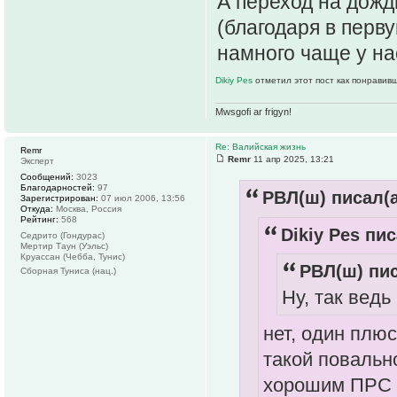
А переход на дожд
(благодаря в перв
намного чаще у на
Dikiy Pes
отметил этот пост как понравив
Mwsgofi ar frigyn!
Re: Валийская жизнь
Remr
Remr
11 апр 2025, 13:21
Эксперт
Сообщений:
3023
Благодарностей:
97
РВЛ(ш) писал(а
Зарегистрирован:
07 июл 2006, 13:56
Откуда:
Москва, Россия
Рейтинг:
568
Dikiy Pes пис
Седрито (Гондурас)
Мертир Таун (Уэльс)
Круассан (Чебба, Тунис)
РВЛ(ш) пис
Сборная Туниса (нац.)
Ну, так ведь
нет, один плюс
такой повально
хорошим ПРС х