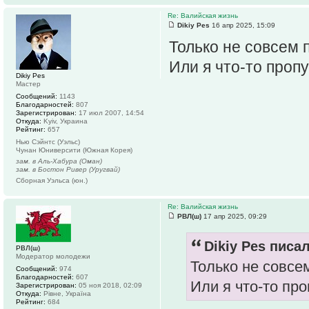
Re: Валийская жизнь
Dikiy Pes
16 апр 2025, 15:09
Только не совсем п
Или я что-то проп
Dikiy Pes
Мастер
Сообщений:
1143
Благодарностей:
807
Зарегистрирован:
17 июл 2007, 14:54
Откуда:
Kyiv, Украина
Рейтинг:
657
Нью Сэйнтс (Уэльс)
Чунан Юниверсити (Южная Корея)
зам. в Аль-Хабура (Оман)
зам. в Бостон Ривер (Уругвай)
Сборная Уэльса (юн.)
Re: Валийская жизнь
РВЛ(ш)
17 апр 2025, 09:29
Dikiy Pes писал
РВЛ(ш)
Модератор молодежи
Только не совсем
Сообщений:
974
Благодарностей:
607
Или я что-то пр
Зарегистрирован:
05 ноя 2018, 02:09
Откуда:
Рiвне, Україна
Рейтинг:
684