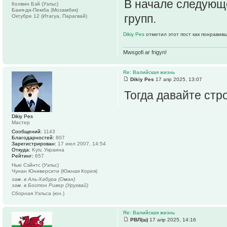
В начале следующ
Колвин Бэй (Уэльс)
Баия-ди-Пемба (Мозамбик)
групп.
Октубре 12 (Итагуа, Парагвай)
Dikiy Pes
отметил этот пост как понравив
Mwsgofi ar frigyn!
Re: Валийская жизнь
Dikiy Pes
17 апр 2025, 13:07
Тогда давайте стр
Dikiy Pes
Мастер
Сообщений:
1143
Благодарностей:
807
Зарегистрирован:
17 июл 2007, 14:54
Откуда:
Kyiv, Украина
Рейтинг:
657
Нью Сэйнтс (Уэльс)
Чунан Юниверсити (Южная Корея)
зам. в Аль-Хабура (Оман)
зам. в Бостон Ривер (Уругвай)
Сборная Уэльса (юн.)
Re: Валийская жизнь
РВЛ(ш)
17 апр 2025, 14:16