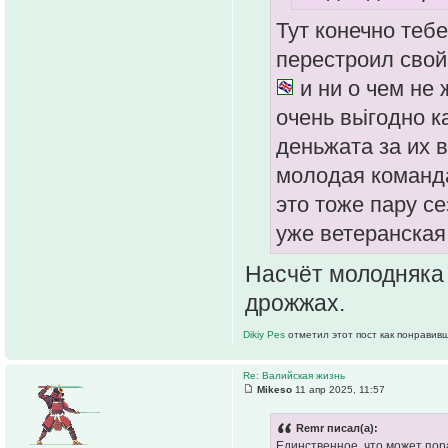
Тут конечно тебе
перестроил свой
и ни о чем не
очень вьігодно к
деньжата за их в
молодая команда
это тоже пару се
уже ветеранская
Насчёт молодняка 
дрожжах.
Dikiy Pes
отметил этот пост как понравив
Re: Валийская жизнь
Mikeso
11 апр 2025, 11:57
Remr писал(а):
Единственное, что может пор