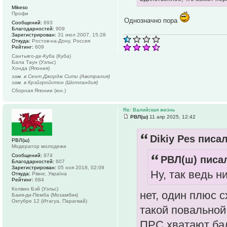
Mikeso
Профи
Однозначно пора
Сообщений:
893
Благодарностей:
909
Зарегистрирован:
31 июл 2007, 15:28
Откуда:
Ростов-на-Дону, Россия
Рейтинг:
609
Сантьяго-де-Куба (Куба)
Бала Таун (Уэльс)
Хонда (Япония)
зам. в Сент Джордж Сити (Австралия)
зам. в Крэйгройстон (Шотландия)
Сборная Японии (юн.)
Re: Валийская жизнь
РВЛ(ш)
11 апр 2025, 12:42
Dikiy Pes писал
РВЛ(ш)
Модератор молодежи
Сообщений:
974
РВЛ(ш) писал
Благодарностей:
607
Зарегистрирован:
05 ноя 2018, 02:09
Ну, так ведь н
Откуда:
Рiвне, Україна
Рейтинг:
684
Колвин Бэй (Уэльс)
нет, один плюс с
Баия-ди-Пемба (Мозамбик)
Октубре 12 (Итагуа, Парагвай)
такой повальной
ПРС хватают балл