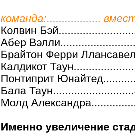
команда:
..................
вмес
Колвин Бэй.......................
Абер Вэлли........................
Брайтон Ферри Ллансавел.....
Калдикот Таун....................
Понтиприт Юнайтед.............
Бала Таун.........................
Молд Александра................
Именно увеличение ста