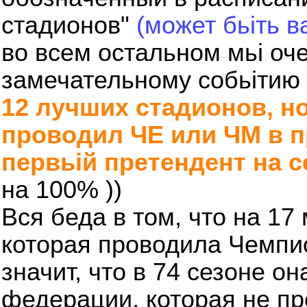
стадионов"
(может бьіть в
во всем остальном мьі оче
замечательному собьітию 
12 лучших стадионов, но
проводил ЧЕ или ЧМ в пр
первьій претендент на с
на 100% ))
Вся беда в том, что на 17
которая проводила Чемпио
значит, что в 74 сезоне он
федерации, которая не п