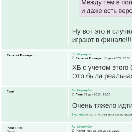
Между тем в пол
и даже есть вер
Ну вот это и случи
играют в финале!!!
Re: Мирокубки
Евпатий Коловрат
Евпатий Коловрат
08 дек 2023, 22:33
ХБ с учетом этого 
Это была реальная
Re: Мирокубки
Ганс
Ганс
08 дек 2023, 23:56
Очень тяжело идти
2 человек
отметили этот пост как понрав
Re: Мирокубки
Planet_Hell
Planet_Hell
26 дек 2023, 11:20
Эксперт