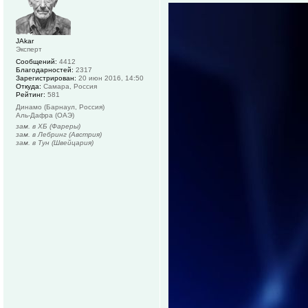
JAkar
Эксперт
Сообщений:
4412
Благодарностей:
2317
Зарегистрирован:
20 июн 2016, 14:50
Откуда:
Самара, Россия
Рейтинг:
581
Динамо (Барнаул, Россия)
Аль-Дафра (ОАЭ)
зам. в ХБ (Фареры)
зам. в Лебринг (Австрия)
зам. в Тун (Швейцария)