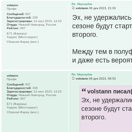
Re: Мирокубки
volstann
volstann
06 дек 2023, 21:33
Профи
Сообщений:
607
Эх, не удержались
Благодарностей:
339
Зарегистрирован:
14 июл 2015, 14:23
сезоне будут стар
Откуда:
Нижний Новгород, Россия
Рейтинг:
667
второго.
Б71 (Фареры)
Харрис (Монтсеррат)
Сборная Фарер (мол.)
Между тем в полуф
и даже есть вероя
Re: Мирокубки
volstann
volstann
08 дек 2023, 08:53
Профи
Сообщений:
607
Благодарностей:
339
volstann писал(
Зарегистрирован:
14 июл 2015, 14:23
Откуда:
Нижний Новгород, Россия
Эх, не удержали
Рейтинг:
667
Б71 (Фареры)
сезоне будут ст
Харрис (Монтсеррат)
Сборная Фарер (мол.)
второго.