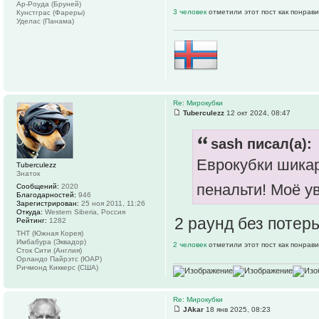
Ар-Роуда (Бруней)
3 человек
отметили этот пост как понрав
Кунстграс (Фареры)
Уделас (Панама)
Re: Мирокубки
Tuberculezz
12 окт 2024, 08:47
sash писал(а):
Еврокубки шикар
Tuberculezz
Знаток
пенальти! Моё у
Сообщений:
2020
Благодарностей:
946
Зарегистрирован:
25 ноя 2011, 11:26
Откуда:
Western Siberia, Россия
2 раунд без поте
Рейтинг:
1282
ТНТ (Южная Корея)
Имбабура (Эквадор)
2 человек
отметили этот пост как понрав
Сток Сити (Англия)
Орландо Пайрэтс (ЮАР)
Ричмонд Киккерс (США)
Re: Мирокубки
JAkar
18 янв 2025, 08:23