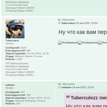
Имбабура (Эквадор)
Сток Сити (Англия)
Орландо Пайрэтс (ЮАР)
Ричмонд Киккерс (США)
Re: Мирокубки
Tuberculezz
18 янв 2025, 23:02
Ну что как вам п
Tuberculezz
Знаток
Сообщений:
2020
Благодарностей:
946
Зарегистрирован:
25 ноя 2011, 11:26
Откуда:
Western Siberia, Россия
Рейтинг:
1282
ТНТ (Южная Корея)
Имбабура (Эквадор)
Сток Сити (Англия)
Орландо Пайрэтс (ЮАР)
Ричмонд Киккерс (США)
Re: Мирокубки
volstann
volstann
18 янв 2025, 23:05
Профи
Сообщений:
607
Благодарностей:
339
Tuberculezz пис
Зарегистрирован:
14 июл 2015, 14:23
Откуда:
Нижний Новгород, Россия
Рейтинг:
667
Ну что как вам 