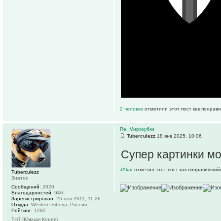
2 человек
отметили этот пост как понрав
Re: Мирокубки
Tuberculezz
18 янв 2025, 10:06
Супер картинки м
JAkar
отметил этот пост как понравивший
Tuberculezz
Знаток
Сообщений:
2020
Благодарностей:
946
Зарегистрирован:
25 ноя 2011, 11:26
Откуда:
Western Siberia, Россия
Рейтинг:
1282
ТНТ (Южная Корея)