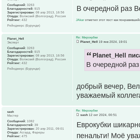
Сообщений:
3263
В очередной раз 
Благодарностей:
915
Зарегистрирован:
08 апр 2013, 16:56
Откуда:
Волжский (Волгоград), Россия
Рейтинг:
432
JAkar
отметил этот пост как понравивший
Рейнджерс (Бурунди)
Re: Мирокубки
Planet_Hell
Planet_Hell
19 янв 2024, 19:01
Эксперт
Сообщений:
3263
Благодарностей:
915
Planet_Hell пис
Зарегистрирован:
08 апр 2013, 16:56
Откуда:
Волжский (Волгоград), Россия
В очередной раз
Рейтинг:
432
Рейнджерс (Бурунди)
добрый вечер, Вел
уважаемый коллега
Re: Мирокубки
sash
sash
12 окт 2024, 00:51
Мастер
Сообщений:
1082
Еврокубки шикарно
Благодарностей:
39
Зарегистрирован:
20 апр 2011, 09:01
Откуда:
Асгард, Фареры
пенальти! Моё ув
Рейтинг:
475