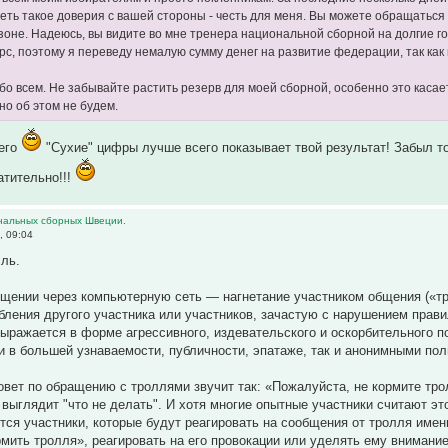
еть такое доверия с вашей стороны - честь для меня. Вы можете обращаться 
оне. Надеюсь, вы видите во мне тренера национальной сборной на долгие го
рс, поэтому я переведу немалую сумму денег на развитие федерации, так как
бо всем. Не забывайте растить резерв для моей сборной, особенно это касае
 но об этом не будем.
чего
"Сухие" цифры лучше всего показывает твой результат! Забыл тол
атительно!!!
нальных сборных Швеции.
, 09:04
лль.
бщении через компьютерную сеть — нагнетание участником общения («тр
бления другого участника или участников, зачастую с нарушением правил
ыражается в форме агрессивного, издевательского и оскорбительного 
 в большей узнаваемости, публичности, эпатаже, так и анонимными по
вет по обращению с троллями звучит так: «Пожалуйста, не кормите трол
т выглядит "что не делать". И хотя многие опытные участники считают э
тся участники, которые будут реагировать на сообщения от тролля имен
мить тролля», реагировать на его провокации или уделять ему внимание