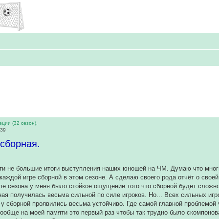
ции (32 сезон).
:39
сборная.
и не большие итоги выступления наших юношей на ЧМ. Думаю что многи
каждой игре сборной в этом сезоне. А сделаю своего рода отчёт о своей
е сезона у меня было стойкое ощущение того что сборной будет сложно 
рная получилась весьма сильной по силе игроков. Но... Всех сильных иг
у сборной проявились весьма устойчиво. Где самой главной проблемой 
ообще на моей памяти это первый раз чтобы так трудно было скомпонов