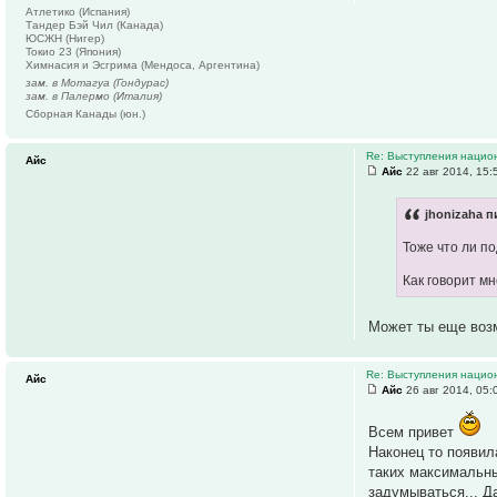
Атлетико (Испания)
Тандер Бэй Чил (Канада)
ЮСЖН (Нигер)
Токио 23 (Япония)
Химнасия и Эсгрима (Мендоса, Аргентина)
зам. в Мотагуа (Гондурас)
зам. в Палермо (Италия)
Сборная Канады (юн.)
Re: Выступления нацио
Айс
Айс
22 авг 2014, 15:
jhonizaha п
Тоже что ли п
Как говорит мн
Может ты еще воз
Re: Выступления нацио
Айс
Айс
26 авг 2014, 05:
Всем привет
Наконец то появил
таких максимальны
задумываться... Д