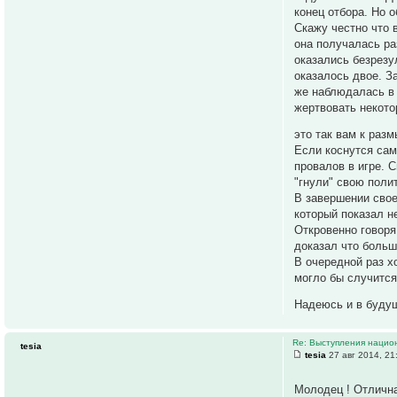
конец отбора. Но о
Скажу честно что 
она получалась ра
оказались безрезу
оказалось двое. З
же наблюдалась в 
жертвовать некото
это так вам к ра
Если коснутся сам
провалов в игре. 
"гнули" свою поли
В завершении свое
который показал н
Откровенно говоря
доказал что больш
В очередной раз х
могло бы случится
Надеюсь и в буду
Re: Выступления нацио
tesia
tesia
27 авг 2014, 21
Молодец ! Отлична