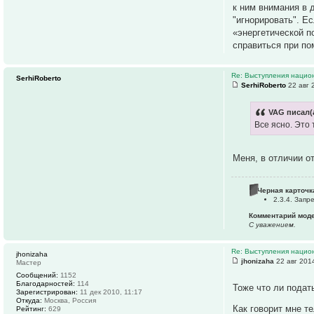
к ним внимания в 
"игнорировать". Е
«энергетической п
справиться при по
Re: Выступления нацио
SerhiRoberto
SerhiRoberto
22 авг 
VAG писал(
Все ясно. Это 
Меня, в отличии о
Черная карточк
2.3.4. Зап
Комментарий мод
С уважением.
Re: Выступления нацио
jhonizaha
jhonizaha
22 авг 201
Мастер
Сообщений:
1152
Благодарностей:
114
Тоже что ли подат
Зарегистрирован:
11 дек 2010, 11:17
Откуда:
Москва, Россия
Как говорит мне те
Рейтинг:
629