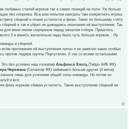
ак любимых стилей игроков так и самих позиций на поле. Уж больно
щих без опорника. Все мои попытки наиграть там конкретного игрока
стречу сборной в плане усталости и физы. Таких по большому счёту
з сборной я так и убрал не дожидаясь окончания её выступления. Так
тала для меня неким сюрпризом перед началом отбора. Пришлось
всего 3 а менять желательно надо было чуть больше игроков... Ну
команды и сборной.
а всём протяжении её выступления лично я не заметил каких особых
ись против лидера группы Португалии. А так со всеми остальными
. Это без условно наш голкипер
Альфонсо Клотц
(Тибро АИК ФК)
ера Неркмана
(Селангер ФК) забившего больше других (4 мяча).
о сначала лишь для усиления общей силы команды. Но потом он
алуй и всё.
яя физу игрокам сбивая усталость. Такое выступление сборной не