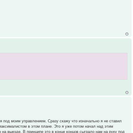
я под моим управлением. Сразу скажу что изначально я не ставил
максималистом в этом плане. Это я уже потом начал над этим
о на выезде. В принципе это в конце концов сыграло нам на руку под