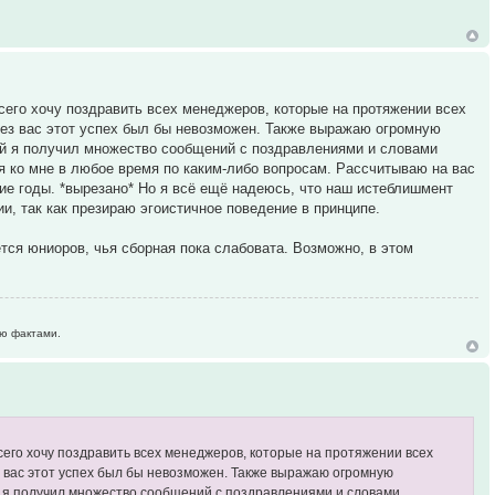
сего хочу поздравить всех менеджеров, которые на протяжении всех
 Без вас этот успех был бы невозможен. Также выражаю огромную
ей я получил множество сообщений с поздравлениями и словами
я ко мне в любое время по каким-либо вопросам. Рассчитываю на вас
ие годы. *вырезано* Но я всё ещё надеюсь, что наш истеблишмент
, так как презираю эгоистичное поведение в принципе.
ется юниоров, чья сборная пока слабовата. Возможно, в этом
ю фактами.
его хочу поздравить всех менеджеров, которые на протяжении всех
ез вас этот успех был бы невозможен. Также выражаю огромную
й я получил множество сообщений с поздравлениями и словами