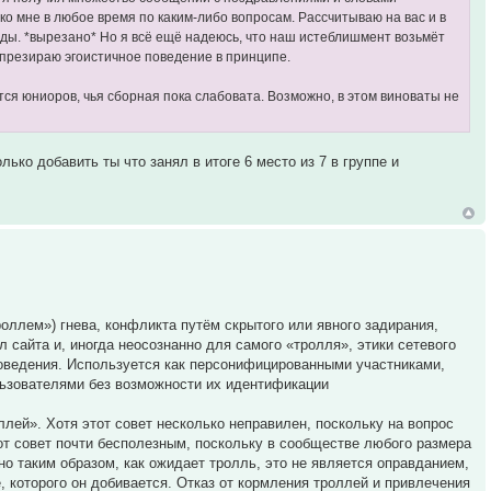
ко мне в любое время по каким-либо вопросам. Рассчитываю на вас и в
ды. *вырезано* Но я всё ещё надеюсь, что наш истеблишмент возьмёт
 презираю эгоистичное поведение в принципе.
тся юниоров, чья сборная пока слабовата. Возможно, в этом виноваты не
ько добавить ты что занял в итоге 6 место из 7 в группе и
оллем») гнева, конфликта путём скрытого или явного задирания,
 сайта и, иногда неосознанно для самого «тролля», этики сетевого
поведения. Используется как персонифицированными участниками,
льзователями без возможности их идентификации
лей». Хотя этот совет несколько неправилен, поскольку на вопрос
тот совет почти бесполезным, поскольку в сообществе любого размера
но таким образом, как ожидает тролль, это не является оправданием,
, которого он добивается. Отказ от кормления троллей и привлечения