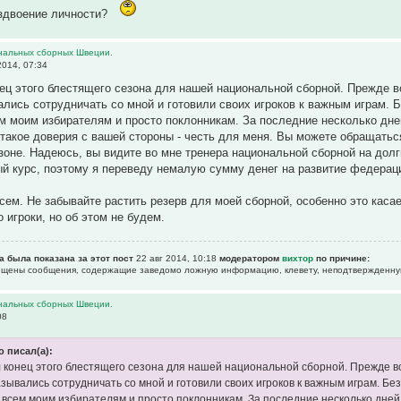
аздвоение личности?
нальных сборных Швеции.
2014, 07:34
ец этого блестящего сезона для нашей национальной сборной. Прежде в
ались сотрудничать со мной и готовили своих игроков к важным играм.
м моим избирателям и просто поклонникам. За последние несколько дн
такое доверия с вашей стороны - честь для меня. Вы можете обращатьс
оне. Надеюсь, вы видите во мне тренера национальной сборной на долг
й курс, поэтому я переведу немалую сумму денег на развитие федерации
сем. Не забывайте растить резерв для моей сборной, особенно это каса
 игроки, но об этом не будем.
а была показана за этот пост
22 авг 2014, 10:18
модератором
вихтор
по причине:
рещены сообщения, содержащие заведомо ложнyю инфоpмацию, клеветy, неподтвержденну
нальных сборных Швеции.
08
o писал(а):
 конец этого блестящего сезона для нашей национальной сборной. Прежде вс
азывались сотрудничать со мной и готовили своих игроков к важным играм. Б
 всем моим избирателям и просто поклонникам. За последние несколько дне