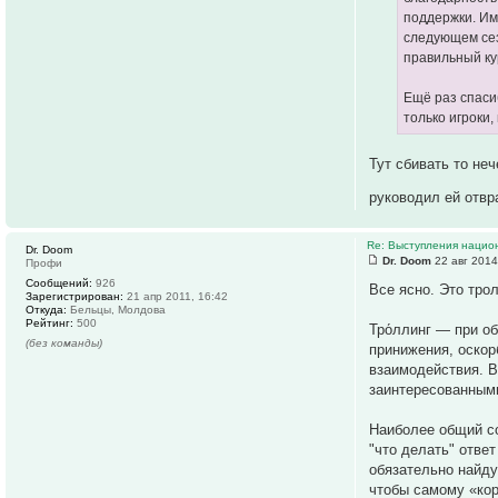
поддержки. Им
следующем сез
правильный ку
Ещё раз спаси
только игроки,
Тут сбивать то не
руководил ей отвр
Re: Выступления нацио
Dr. Doom
Dr. Doom
22 авг 2014
Профи
Сообщений:
926
Все ясно. Это тро
Зарегистрирован:
21 апр 2011, 16:42
Откуда:
Бельцы, Молдова
Рейтинг:
500
Тро́ллинг — при о
(без команды)
принижения, оскор
взаимодействия. В
заинтересованными
Наиболее общий со
"что делать" отве
обязательно найду
чтобы самому «кор