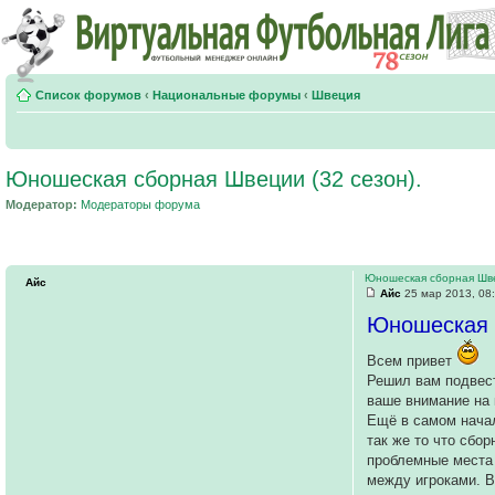
Список форумов
‹
Национальные форумы
‹
Швеция
Юношеская сборная Швеции (32 сезон).
Модератор:
Модераторы форума
Юношеская сборная Шве
Айс
Айс
25 мар 2013, 08
Юношеская 
Всем привет
Решил вам подвест
ваше внимание на 
Ещё в самом начал
так же то что сбо
проблемные места 
между игроками. В