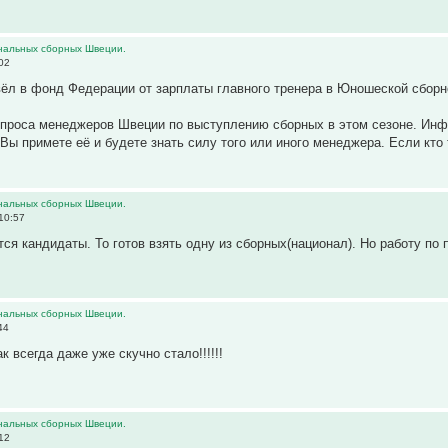
нальных сборных Швеции.
02
ёл в фонд Федерации от зарплаты главного тренера в Юношеской сборн
проса менеджеров Швеции по выступлению сборных в этом сезоне. Инф
 Вы примете её и будете знать силу того или иного менеджера. Если кто
нальных сборных Швеции.
10:57
ся кандидаты. То готов взять одну из сборных(национал). Но работу по 
нальных сборных Швеции.
44
к всегда даже уже скучно стало!!!!!!
нальных сборных Швеции.
12