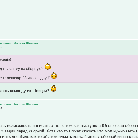
нальных сборных Швеции.
54
исал(а):
одать заявку на сборную?
е телевизор: "А что, а вдруг!"
мешь команду из Швеции?
нальных сборных Швеции.
01
ась возможность написать отчёт о том как выступила Юношеская сборна
х задач перед сборной. Хотя кто то может сказать что мол нужно быть 
а и трудно было как то об этом думать когда 4 игры у сборной изначальн