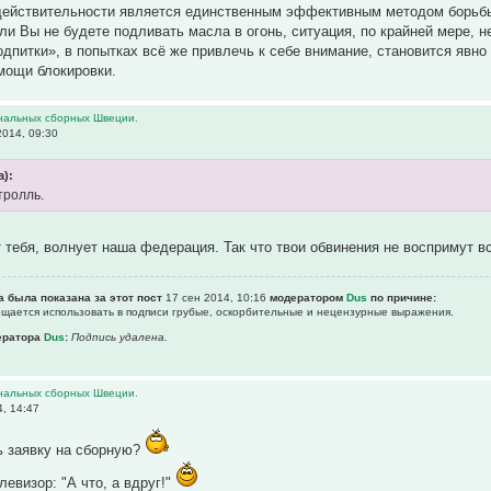
действительности является единственным эффективным методом борьбы 
сли Вы не будете подливать масла в огонь, ситуация, по крайней мере,
одпитки», в попытках всё же привлечь к себе внимание, становится яв
мощи блокировки.
нальных сборных Швеции.
2014, 09:30
а):
тролль.
т тебя, волнует наша федерация. Так что твои обвинения не воспримут 
а была показана за этот пост
17 сен 2014, 10:16
модератором
Dus
по причине:
рещается использовать в подписи гpубые, оскорбительные и нецензурные выражения.
ератора
Dus
:
Подпись удалена.
нальных сборных Швеции.
4, 14:47
ь заявку на сборную?
левизор: "А что, а вдруг!"