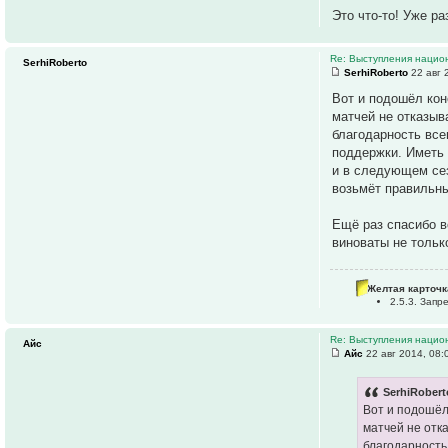
Это что-то! Уже р
Re: Выступления нацио
SerhiRoberto
SerhiRoberto
22 авг 
Вот и подошёл кон
матчей не отказыв
благодарность все
поддержки. Иметь 
и в следующем сез
возьмёт правильны
Ещё раз спасибо в
виноваты не только
Желтая карточк
2.5.3. Зап
Re: Выступления нацио
Айс
Айс
22 авг 2014, 08:
SerhiRobert
Вот и подошёл
матчей не отк
благодарность