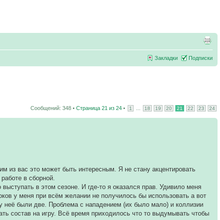
Закладки
Подписки
Сообщений: 348 •
Страница
21
из
24
•
...
1
18
19
20
21
22
23
24
м из вас это может быть интересным. Я не стану акцентировать
 работе в сборной.
выступать в этом сезоне. И где-то я оказался прав. Удивило меня
роков у меня при всём желании не получилось бы использовать а вот
у неё были две. Проблема с нападением (их было мало) и коллизии
ать состав на игру. Всё время приходилось что то выдумывать чтобы