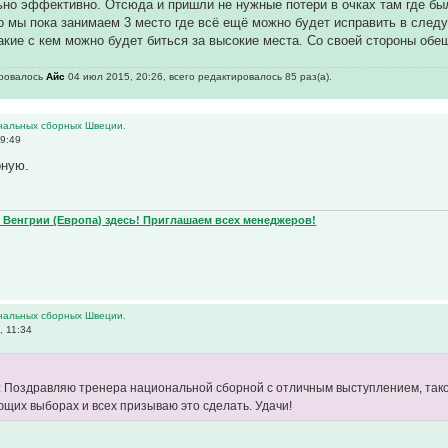
но эффективно. Отсюда и пришли не нужные потери в очках там где бы
о мы пока занимаем 3 место где всё ещё можно будет исправить в след
акие с кем можно будет биться за высокие места. Со своей стороны об
ировалось
Айс
04 июл 2015, 20:26, всего редактировалось 85 раз(а).
нальных сборных Швеции.
09:49
рную.
Венгрии (Европа) здесь! Приглашаем всех менеджеров!
нальных сборных Швеции.
, 11:34
o: Поздравляю тренера национальной сборной с отличным выступлением, так
ющих выборах и всех призываю это сделать. Удачи!