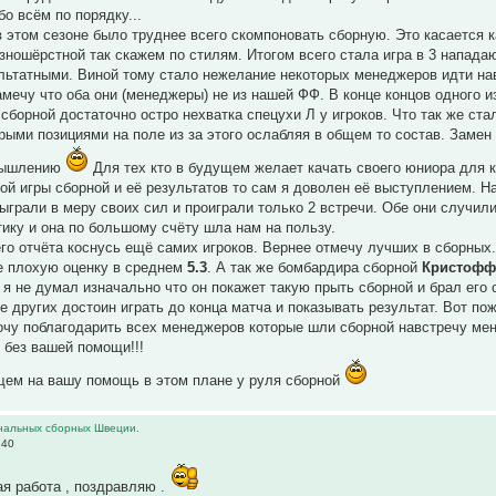
бо всём по порядку...
в этом сезоне было труднее всего скомпоновать сборную. Это касается к
зношёрстной так скажем по стилям. Итогом всего стала игра в 3 нападаю
льтатными. Виной тому стало нежелание некоторых менеджеров идти нав
амечу что оба они (менеджеры) не из нашей ФФ. В конце концов одного и
сборной достаточно остро нехватка спецухи Л у игроков. Что так же с
рыми позициями на поле из за этого ослабляя в общем то состав. Замен 
змышлению
Для тех кто в будущем желает качать своего юниора для 
ой игры сборной и её результатов то сам я доволен её выступлением. Н
Сыграли в меру своих сил и проиграли только 2 встречи. Обе они случил
тику и она по большому счёту шла нам на пользу.
го отчёта коснусь ещё самих игроков. Вернее отмечу лучших в сборных
е плохую оценку в среднем
5.3
. А так же бомбардира сборной
Кристофф
 я не думал изначально что он покажет такую прыть сборной и брал ег
е других достоин играть до конца матча и показывать результат. Вот пож
очу поблагодарить всех менеджеров которые шли сборной навстречу мен
 без вашей помощи!!!
щем на вашу помощь в этом плане у руля сборной
нальных сборных Швеции.
:40
я работа , поздравляю .