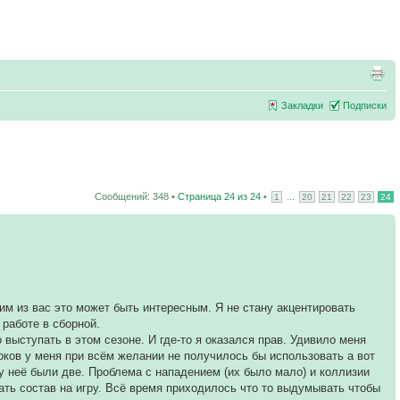
Закладки
Подписки
Сообщений: 348 •
Страница
24
из
24
•
...
1
20
21
22
23
24
м из вас это может быть интересным. Я не стану акцентировать
 работе в сборной.
выступать в этом сезоне. И где-то я оказался прав. Удивило меня
роков у меня при всём желании не получилось бы использовать а вот
у неё были две. Проблема с нападением (их было мало) и коллизии
ать состав на игру. Всё время приходилось что то выдумывать чтобы