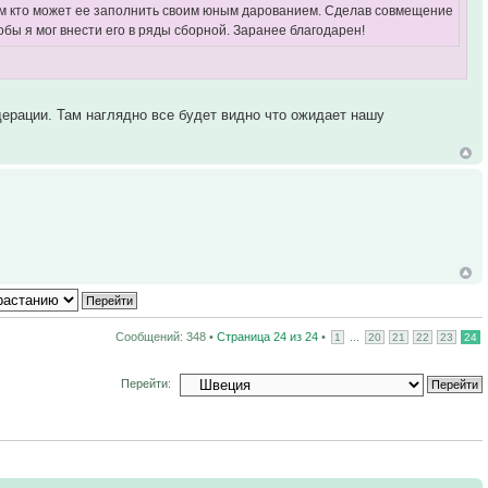
тем кто может ее заполнить своим юным дарованием. Сделав совмещение
обы я мог внести его в ряды сборной. Заранее благодарен!
ерации. Там наглядно все будет видно что ожидает нашу
Сообщений: 348 •
Страница
24
из
24
•
...
1
20
21
22
23
24
Перейти: