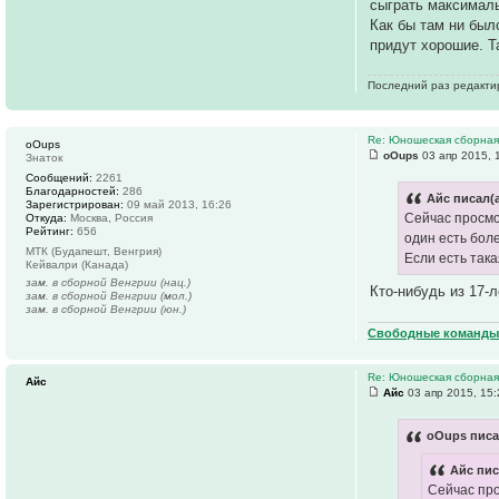
сыграть максималь
Как бы там ни был
придут хорошие. Т
Последний раз редакт
Re: Юношеская сборная
oOups
oOups
03 апр 2015, 
Знаток
Сообщений:
2261
Благодарностей:
286
Айс писал(а
Зарегистрирован:
09 май 2013, 16:26
Сейчас просмо
Откуда:
Москва, Россия
Рейтинг:
656
один есть бол
МТК (Будапешт, Венгрия)
Если есть так
Кейвалри (Канада)
зам. в сборной Венгрии (нац.)
Кто-нибудь из 17-
зам. в сборной Венгрии (мол.)
зам. в сборной Венгрии (юн.)
Свободные команды 
Re: Юношеская сборная
Айс
Айс
03 апр 2015, 15:
oOups писа
Айс пис
Сейчас про