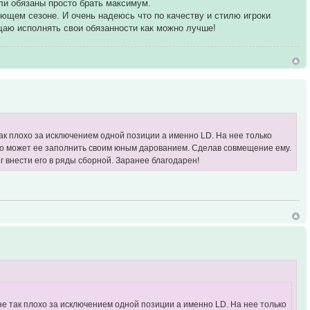
ли обязаны просто брать максимум.
ующем сезоне. И очень надеюсь что по качеству и стилю игроки
ещаю исполнять свои обязанности как можно лучше!
так плохо за исключением одной позиции а именно LD. На нее только
 кто может ее заполнить своим юным дарованием. Сделав совмещение ему.
г внести его в ряды сборной. Заранее благодарен!
не так плохо за исключением одной позиции а именно LD. На нее только