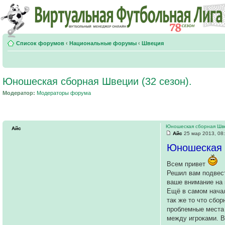
Список форумов
‹
Национальные форумы
‹
Швеция
Юношеская сборная Швеции (32 сезон).
Модератор:
Модераторы форума
Юношеская сборная Шве
Айс
Айс
25 мар 2013, 08
Юношеская 
Всем привет
Решил вам подвест
ваше внимание на 
Ещё в самом начал
так же то что сбо
проблемные места 
между игроками. В