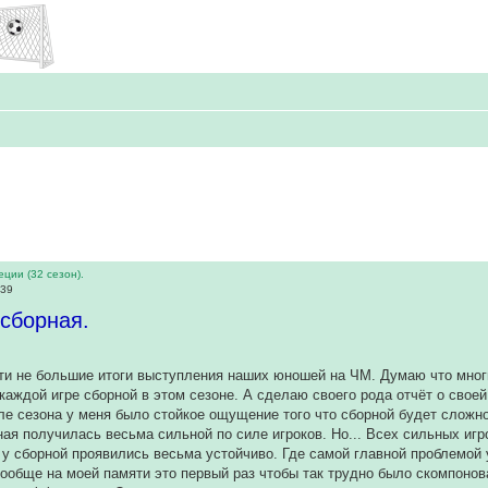
ции (32 сезон).
:39
сборная.
и не большие итоги выступления наших юношей на ЧМ. Думаю что многи
каждой игре сборной в этом сезоне. А сделаю своего рода отчёт о своей
е сезона у меня было стойкое ощущение того что сборной будет сложно 
рная получилась весьма сильной по силе игроков. Но... Всех сильных иг
у сборной проявились весьма устойчиво. Где самой главной проблемой 
ообще на моей памяти это первый раз чтобы так трудно было скомпонов