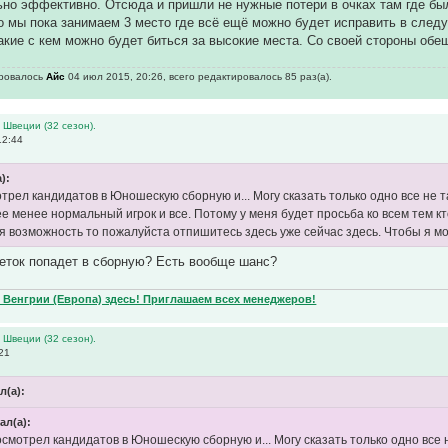
но эффективно. Отсюда и пришли не нужные потери в очках там где бы
о мы пока занимаем 3 место где всё ещё можно будет исправить в след
акие с кем можно будет биться за высокие места. Со своей стороны об
ировалось
Айс
04 июл 2015, 20:26, всего редактировалось 85 раз(а).
 Швеции (32 сезон).
12:44
):
трел кандидатов в Юношескую сборную и... Могу сказать только одно все не 
ее менее нормальный игрок и все. Потому у меня будет просьба ко всем тем
ая возможность то пожалуйста отпишитесь здесь уже сейчас здесь. Чтобы я мо
леток попадет в сборную? Есть вообще шанс?
Венгрии (Европа) здесь! Приглашаем всех менеджеров!
 Швеции (32 сезон).
21
л(а):
ал(а):
смотрел кандидатов в Юношескую сборную и... Могу сказать только одно все 