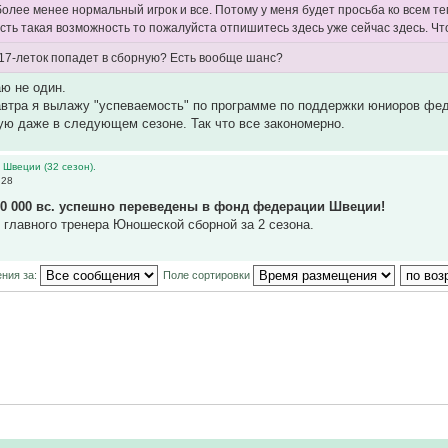
более менее нормальный игрок и все. Потому у меня будет просьба ко всем 
есть такая возможность то пожалуйста отпишитесь здесь уже сейчас здесь. Чт
 17-леток попадет в сборную? Есть вообще шанс?
аю не один.
втра я вылажу "успеваемость" по программе по поддержки юниоров фед
ю даже в следующем сезоне. Так что все закономерно.
 Швеции (32 сезон).
:28
00 000 вс. успешно переведены в фонд федерации Швеции!
у главного тренера Юношеской сборной за 2 сезона.
ния за:
Поле сортировки