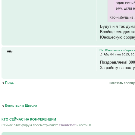
один есть 
ему. Если 
Кто-нибудь из
Будут и я так дум
Вообще сегодня за
Юношескую сборну
Re: Юношеская сборная
Айс
Айс
04 июл 2015, 20
Поздравляем! 30
За работу на пост
Пред.
Показать сообще
Вернуться в Швеция
КТО СЕЙЧАС НА КОНФЕРЕНЦИИ
Сейчас этот форум просматривают:
ClaudeBot
и гости: 0