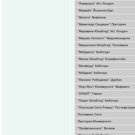
"Ливерпуль" Ист Лондон
"Маккаби" Йоханнесбург
"Малути" Вифлеем
"Мамелоди Сандаунс" Претория
"Маривени Юнайтед" Ист Лондон
"Марумо Галлантс" Мадзивхандила
"Марьепскоп Юнайтед" Полокване
"Мейджеси" Кейптаун
"Милан Юнайтед" Блумфонтейн
"Милфорд" Кейптаун
"Мэйджик" Кейптаун
"Мэннинг Рейнджерс" Дурбан
"Норт-Вест Юниверсити" Мафикенг
"ОРБИТ" Тчване
"Паарл Юнайтед" Кейптаун
"Платинум Сити Роверс" Потчефструм
Полокване Сити
Претория Юниверсити
"Профешионалс" Велком