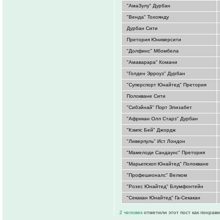
"АмаЗулу" Дурбан
"Венда" Тохоянду
Дурбан Сити
Претория Юниверсити
"Долфинс" Мбомбела
"Амаварара" Комани
"Голден Эрроуз" Дурбан
"Суперспорт Юнайтед" Претория
Полокване Сити
"Сибэйнай" Порт Элизабет
"Африкан Олл Старз" Дурбан
"Кэмпс Бей" Джордж
"Ливерпуль" Ист Лондон
"Мамелоди Сандаунс" Претория
"Марьепскоп Юнайтед" Полокване
"Профешионалс" Велком
"Розес Юнайтед" Блумфонтейн
"Секакан Юнайтед" Га-Секакан
2 человек
отметили этот пост как понрав