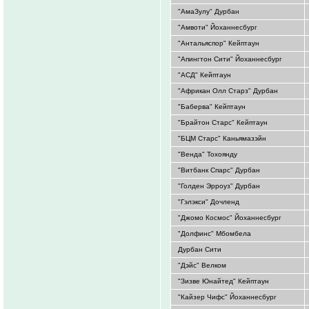
"АмаЗулу" Дурбан
"Амвоти" Йоханнесбург
"Антальяспор" Кейптаун
"Апингтон Сити" Йоханнесбург
"АСД" Кейптаун
"Африкан Олл Старз" Дурбан
"Баберва" Кейптаун
"Брайтон Старс" Кейптаун
"БЦМ Старс" Каньямазэйн
"Венда" Тохоянду
"Витбанк Спарс" Дурбан
"Голден Эрроуз" Дурбан
"Гэлэкси" Дочленд
"Джомо Космос" Йоханнесбург
"Долфинс" Мбомбела
Дурбан Сити
"Дэйс" Велком
"Зизве Юнайтед" Кейптаун
"Кайзер Чифс" Йоханнесбург