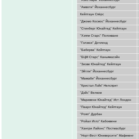
"Амвоти" Йоханнесбург
Кейптаун Спёрс
"Джомо Космос" Йоханнесбург
"Стинберг Юнайтед" Кейптаун
"Хэппи Старс" Полокване
"Гэлэкси" Дочленд
"Баберва" Кейптаун
"БЦМ Старс" Каньямазэйн
"Зизве Юнайтед" Кейптаун
"Эйтли" Йоханнесбург
"Маккаби" Йоханнесбург
"Кристал Лэйк" Нелсприт
"Дэйс" Велком
"Маривени Юнайтед" Ист Лондон
"Паарл Юнайтед" Кейптаун
"Роял" Дурбан
"Ройал Иглз" Кабоквени
"Хангри Лайонс" Постмасбург
"Норт-Вест Юниверсити" Мафикенг