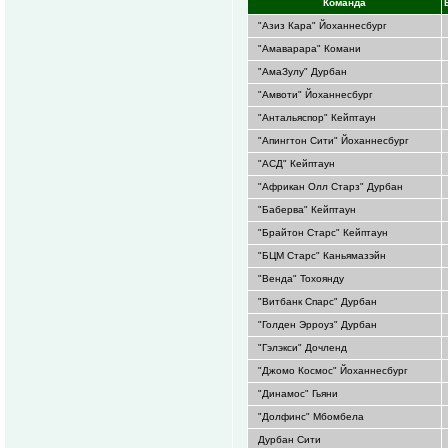
Команда
"Азиз Кара" Йоханнесбург
"Амаварара" Комани
"АмаЗулу" Дурбан
"Амвоти" Йоханнесбург
"Антальяспор" Кейптаун
"Апингтон Сити" Йоханнесбург
"АСД" Кейптаун
"Африкан Олл Старз" Дурбан
"Баберва" Кейптаун
"Брайтон Старс" Кейптаун
"БЦМ Старс" Каньямазэйн
"Венда" Тохоянду
"Витбанк Спарс" Дурбан
"Голден Эрроуз" Дурбан
"Гэлэкси" Дочленд
"Джомо Космос" Йоханнесбург
"Динамос" Гьяни
"Долфинс" Мбомбела
Дурбан Сити