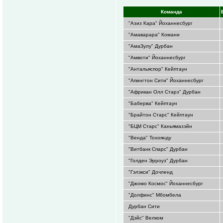
Команда
"Азиз Кара" Йоханнесбург
"Амаварара" Комани
"АмаЗулу" Дурбан
"Амвоти" Йоханнесбург
"Антальяспор" Кейптаун
"Апингтон Сити" Йоханнесбург
"Африкан Олл Старз" Дурбан
"Баберва" Кейптаун
"Брайтон Старс" Кейптаун
"БЦМ Старс" Каньямазэйн
"Венда" Тохоянду
"Витбанк Спарс" Дурбан
"Голден Эрроуз" Дурбан
"Гэлэкси" Дочленд
"Джомо Космос" Йоханнесбург
"Долфинс" Мбомбела
Дурбан Сити
"Дэйс" Велком