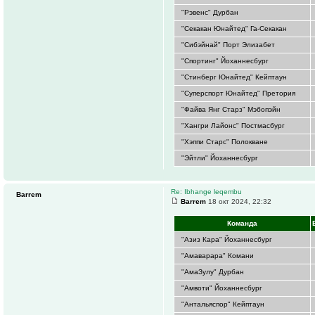
"Рэвенс" Дурбан
"Секакан Юнайтед" Га-Секакан
"Сибэйнай" Порт Элизабет
"Спортинг" Йоханнесбург
"Стинберг Юнайтед" Кейптаун
"Суперспорт Юнайтед" Претория
"Файва Янг Старз" Мэбопэйн
"Хангри Лайонс" Постмасбург
"Хэппи Старс" Полокване
"Эйтли" Йоханнесбург
Re: Ibhange leqembu
Barrem
Barrem
18 окт 2024, 22:32
Команда
"Азиз Кара" Йоханнесбург
"Амаварара" Комани
"АмаЗулу" Дурбан
"Амвоти" Йоханнесбург
"Антальяспор" Кейптаун