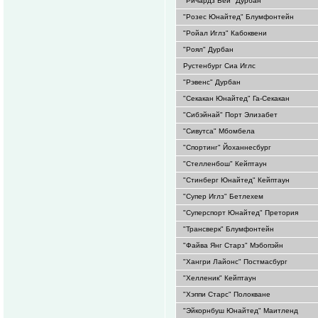
"Ричардз Бей" Дурбан
"Розес Юнайтед" Блумфонтейн
"Ройал Иглз" Кабоквени
"Роял" Дурбан
Рустенбург Сиа Иглс
"Рэвенс" Дурбан
"Секакан Юнайтед" Га-Секакан
"Сибэйнай" Порт Элизабет
"Сивутса" Мбомбела
"Спортинг" Йоханнесбург
"Стелленбош" Кейптаун
"Стинберг Юнайтед" Кейптаун
"Супер Иглз" Бетлехем
"Суперспорт Юнайтед" Претория
"Трансверк" Блумфонтейн
"Файва Янг Старз" Мэбопэйн
"Хангри Лайонс" Постмасбург
"Хелленик" Кейптаун
"Хэппи Старс" Полокване
"Эйкорнбуш Юнайтед" Маитленд