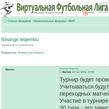
Список форумов
‹
Национальные форумы
‹
ЮАР
Ibhange leqembu
Заработай на чемпионате
Модератор:
Модераторы форума
Ibhange leqembu
Barrem
Barrem
26 сен 2024, 16:05
Турнир будет пров
Учитываться будут
переходных матче
Участие в турнире
30 тура - это зав