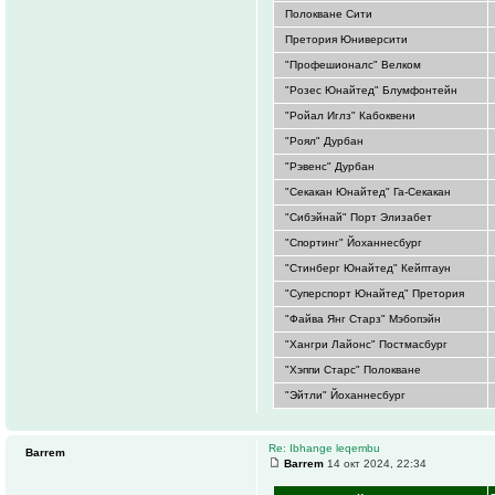
Полокване Сити
Претория Юниверсити
"Профешионалс" Велком
"Розес Юнайтед" Блумфонтейн
"Ройал Иглз" Кабоквени
"Роял" Дурбан
"Рэвенс" Дурбан
"Секакан Юнайтед" Га-Секакан
"Сибэйнай" Порт Элизабет
"Спортинг" Йоханнесбург
"Стинберг Юнайтед" Кейптаун
"Суперспорт Юнайтед" Претория
"Файва Янг Старз" Мэбопэйн
"Хангри Лайонс" Постмасбург
"Хэппи Старс" Полокване
"Эйтли" Йоханнесбург
Re: Ibhange leqembu
Barrem
Barrem
14 окт 2024, 22:34