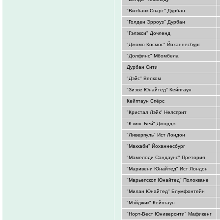
"Витбанк Спарс" Дурбан
"Голден Эрроуз" Дурбан
"Гэлэкси" Дочленд
"Джомо Космос" Йоханнесбург
"Долфинс" Мбомбела
Дурбан Сити
"Дэйс" Велком
"Зизве Юнайтед" Кейптаун
Кейптаун Спёрс
"Кристал Лэйк" Нелсприт
"Кэмпс Бей" Джордж
"Ливерпуль" Ист Лондон
"Маккаби" Йоханнесбург
"Мамелоди Сандаунс" Претория
"Маривени Юнайтед" Ист Лондон
"Марьепскоп Юнайтед" Полокване
"Милан Юнайтед" Блумфонтейн
"Мэйджик" Кейптаун
"Норт-Вест Юниверсити" Мафикенг