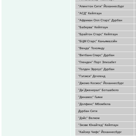
"Апингтон Сити" Йоханнесбург
"АСД" Кейптаун
"Африкан Олл Старз" Дурбан
"Баберва" Кейптаун
"Брайтон Старс" Кейптаун
"БЦМ Старс" Каньямазэйн
"Венда" Тохоянду
"Витбанк Спарс" Дурбан
"Гленден" Порт Элизабет
"Голден Эрроуз" Дурбан
"Гэлэкси" Дочленд
"Джомо Космос" Йоханнесбург
"Ди`Дженерал" Ботшабело
"Динамос" Гьяни
"Долфинс" Мбомбела
Дурбан Сити
"Дэйс" Велком
"Зизве Юнайтед" Кейптаун
"Кайзер Чифс" Йоханнесбург