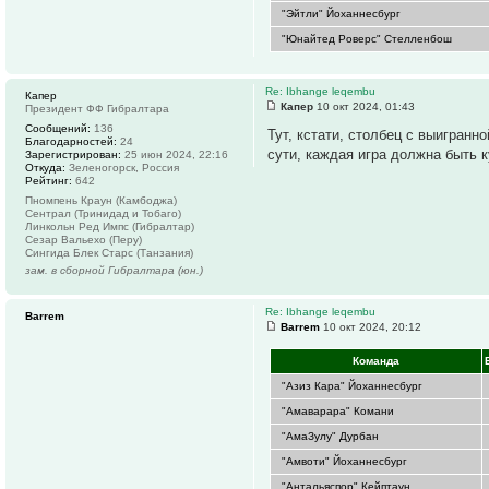
"Эйтли" Йоханнесбург
"Юнайтед Роверс" Стелленбош
Re: Ibhange leqembu
Капер
Капер
10 окт 2024, 01:43
Президент ФФ Гибралтара
Сообщений:
136
Тут, кстати, столбец с выигранно
Благодарностей:
24
сути, каждая игра должна быть к
Зарегистрирован:
25 июн 2024, 22:16
Откуда:
Зеленогорск, Россия
Рейтинг:
642
Пномпень Краун (Камбоджа)
Сентрал (Тринидад и Тобаго)
Линкольн Ред Импс (Гибралтар)
Сезар Вальехо (Перу)
Сингида Блек Старс (Танзания)
зам. в сборной Гибралтара (юн.)
Re: Ibhange leqembu
Barrem
Barrem
10 окт 2024, 20:12
Команда
"Азиз Кара" Йоханнесбург
"Амаварара" Комани
"АмаЗулу" Дурбан
"Амвоти" Йоханнесбург
"Антальяспор" Кейптаун