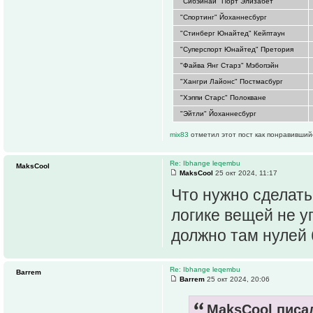
"Сибэйнай" Порт Элизабет
"Спортинг" Йоханнесбург
"Стинберг Юнайтед" Кейптаун
"Суперспорт Юнайтед" Претория
"Файва Янг Старз" Мэбопэйн
"Хангри Лайонс" Постмасбург
"Хэппи Старс" Полокване
"Эйтли" Йоханнесбург
mix83
отметил этот пост как понравивший
Re: Ibhange leqembu
MaksCool
MaksCool
25 окт 2024, 11:17
Что нужно сделать
логике вещей не уг
должно там нулей 
Re: Ibhange leqembu
Barrem
Barrem
25 окт 2024, 20:06
MaksCool писал