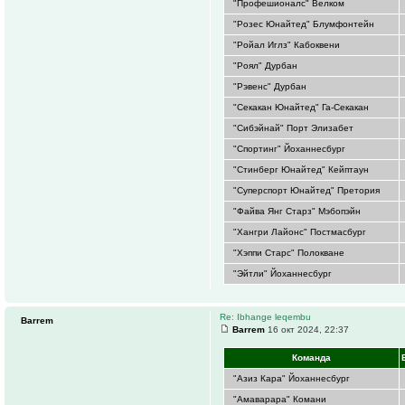
"Профешионалс" Велком
"Розес Юнайтед" Блумфонтейн
"Ройал Иглз" Кабоквени
"Роял" Дурбан
"Рэвенс" Дурбан
"Секакан Юнайтед" Га-Секакан
"Сибэйнай" Порт Элизабет
"Спортинг" Йоханнесбург
"Стинберг Юнайтед" Кейптаун
"Суперспорт Юнайтед" Претория
"Файва Янг Старз" Мэбопэйн
"Хангри Лайонс" Постмасбург
"Хэппи Старс" Полокване
"Эйтли" Йоханнесбург
Re: Ibhange leqembu
Barrem
Barrem
16 окт 2024, 22:37
Команда
"Азиз Кара" Йоханнесбург
"Амаварара" Комани