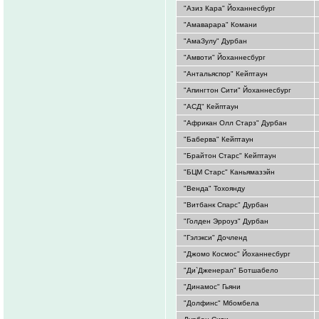
"Азиз Кара" Йоханнесбург
"Амаварара" Комани
"АмаЗулу" Дурбан
"Амвоти" Йоханнесбург
"Антальяспор" Кейптаун
"Апингтон Сити" Йоханнесбург
"АСД" Кейптаун
"Африкан Олл Старз" Дурбан
"Баберва" Кейптаун
"Брайтон Старс" Кейптаун
"БЦМ Старс" Каньямазэйн
"Венда" Тохоянду
"Витбанк Спарс" Дурбан
"Голден Эрроуз" Дурбан
"Гэлэкси" Дочленд
"Джомо Космос" Йоханнесбург
"Ди`Дженерал" Ботшабело
"Динамос" Гьяни
"Долфинс" Мбомбела