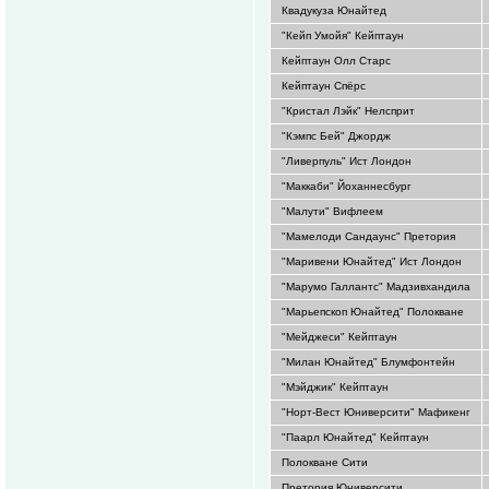
Квадукуза Юнайтед
"Кейп Умойя" Кейптаун
Кейптаун Олл Старс
Кейптаун Спёрс
"Кристал Лэйк" Нелсприт
"Кэмпс Бей" Джордж
"Ливерпуль" Ист Лондон
"Маккаби" Йоханнесбург
"Малути" Вифлеем
"Мамелоди Сандаунс" Претория
"Маривени Юнайтед" Ист Лондон
"Марумо Галлантс" Мадзивхандила
"Марьепскоп Юнайтед" Полокване
"Мейджеси" Кейптаун
"Милан Юнайтед" Блумфонтейн
"Мэйджик" Кейптаун
"Норт-Вест Юниверсити" Мафикенг
"Паарл Юнайтед" Кейптаун
Полокване Сити
Претория Юниверсити