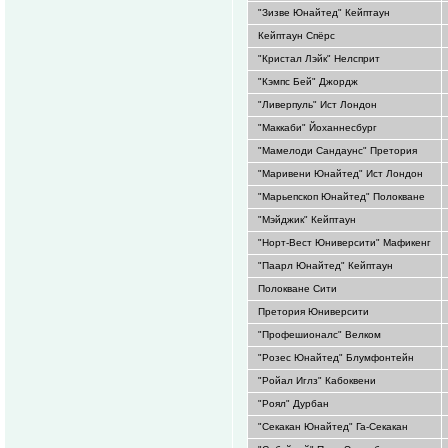
"Зизве Юнайтед" Кейптаун
Кейптаун Спёрс
"Кристал Лэйк" Нелсприт
"Кэмпс Бей" Джордж
"Ливерпуль" Ист Лондон
"Маккаби" Йоханнесбург
"Мамелоди Сандаунс" Претория
"Маривени Юнайтед" Ист Лондон
"Марьепскоп Юнайтед" Полокване
"Мэйджик" Кейптаун
"Норт-Вест Юниверсити" Мафикенг
"Паарл Юнайтед" Кейптаун
Полокване Сити
Претория Юниверсити
"Профешионалс" Велком
"Розес Юнайтед" Блумфонтейн
"Ройал Иглз" Кабоквени
"Роял" Дурбан
"Секакан Юнайтед" Га-Секакан