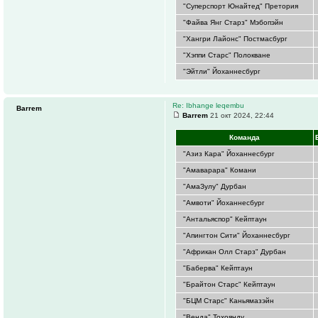
"Суперспорт Юнайтед" Претория
"Файва Янг Старз" Мэбопэйн
"Хангри Лайонс" Постмасбург
"Хэппи Старс" Полокване
"Эйтли" Йоханнесбург
Re: Ibhange leqembu
Barrem
Barrem
21 окт 2024, 22:44
Команда
"Азиз Кара" Йоханнесбург
"Амаварара" Комани
"АмаЗулу" Дурбан
"Амвоти" Йоханнесбург
"Антальяспор" Кейптаун
"Апингтон Сити" Йоханнесбург
"Африкан Олл Старз" Дурбан
"Баберва" Кейптаун
"Брайтон Старс" Кейптаун
"БЦМ Старс" Каньямазэйн
"Венда" Тохоянду