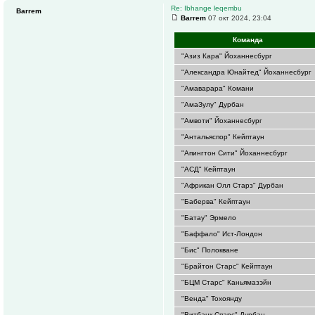
Re: Ibhange leqembu
Barrem
Barrem
07 окт 2024, 23:04
Команда
"Азиз Кара" Йоханнесбург
"Александра Юнайтед" Йоханнесбург
"Амаварара" Комани
"АмаЗулу" Дурбан
"Амвоти" Йоханнесбург
"Антальяспор" Кейптаун
"Апингтон Сити" Йоханнесбург
"АСД" Кейптаун
"Африкан Олл Старз" Дурбан
"Баберва" Кейптаун
"Батау" Эрмело
"Баффало" Ист-Лондон
"Бис" Полокване
"Брайтон Старс" Кейптаун
"БЦМ Старс" Каньямазэйн
"Венда" Тохоянду
"Витбанк Спарс" Дурбан