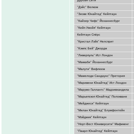
Дурбан Сити
"Дэйс" Велком
"Зизве Юнайтед" Кейптаун
"Кайзер Чифс" Йоханнесбург
"Кейп Умойя" Кейптаун
Кейптаун Спёрс
"Кристал Лэйк" Нелсприт
"Кэмпс Бей" Джордж
"Ливерпуль" Ист Лондон
"Маккаби" Йоханнесбург
"Малути" Вифлеем
"Мамелоди Сандаунс" Претория
"Маривени Юнайтед" Ист Лондон
"Марумо Галлантс" Мадзивхандила
"Марьепскоп Юнайтед" Полокване
"Мейджеси" Кейптаун
"Милан Юнайтед" Блумфонтейн
"Мэйджик" Кейптаун
"Норт-Вест Юниверсити" Мафикенг
"Паарл Юнайтед" Кейптаун