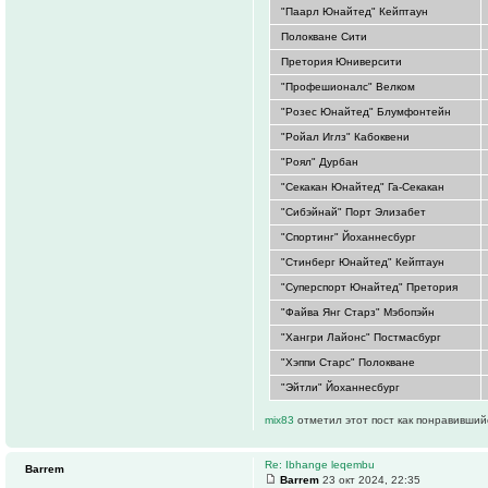
"Паарл Юнайтед" Кейптаун
Полокване Сити
Претория Юниверсити
"Профешионалс" Велком
"Розес Юнайтед" Блумфонтейн
"Ройал Иглз" Кабоквени
"Роял" Дурбан
"Секакан Юнайтед" Га-Секакан
"Сибэйнай" Порт Элизабет
"Спортинг" Йоханнесбург
"Стинберг Юнайтед" Кейптаун
"Суперспорт Юнайтед" Претория
"Файва Янг Старз" Мэбопэйн
"Хангри Лайонс" Постмасбург
"Хэппи Старс" Полокване
"Эйтли" Йоханнесбург
mix83
отметил этот пост как понравивший
Re: Ibhange leqembu
Barrem
Barrem
23 окт 2024, 22:35