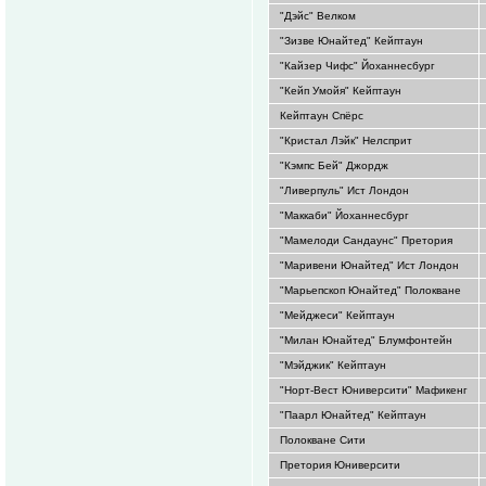
"Дэйс" Велком
"Зизве Юнайтед" Кейптаун
"Кайзер Чифс" Йоханнесбург
"Кейп Умойя" Кейптаун
Кейптаун Спёрс
"Кристал Лэйк" Нелсприт
"Кэмпс Бей" Джордж
"Ливерпуль" Ист Лондон
"Маккаби" Йоханнесбург
"Мамелоди Сандаунс" Претория
"Маривени Юнайтед" Ист Лондон
"Марьепскоп Юнайтед" Полокване
"Мейджеси" Кейптаун
"Милан Юнайтед" Блумфонтейн
"Мэйджик" Кейптаун
"Норт-Вест Юниверсити" Мафикенг
"Паарл Юнайтед" Кейптаун
Полокване Сити
Претория Юниверсити