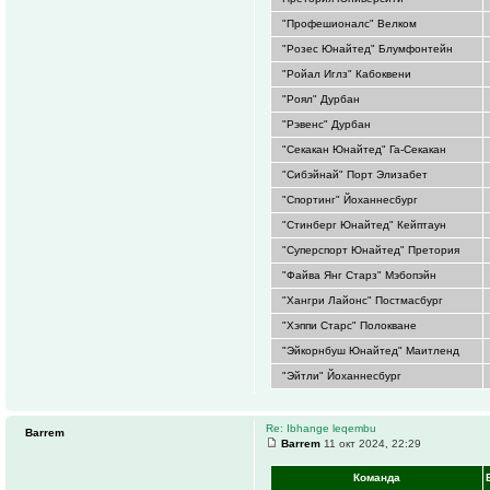
"Профешионалс" Велком
"Розес Юнайтед" Блумфонтейн
"Ройал Иглз" Кабоквени
"Роял" Дурбан
"Рэвенс" Дурбан
"Секакан Юнайтед" Га-Секакан
"Сибэйнай" Порт Элизабет
"Спортинг" Йоханнесбург
"Стинберг Юнайтед" Кейптаун
"Суперспорт Юнайтед" Претория
"Файва Янг Старз" Мэбопэйн
"Хангри Лайонс" Постмасбург
"Хэппи Старс" Полокване
"Эйкорнбуш Юнайтед" Маитленд
"Эйтли" Йоханнесбург
Re: Ibhange leqembu
Barrem
Barrem
11 окт 2024, 22:29
Команда