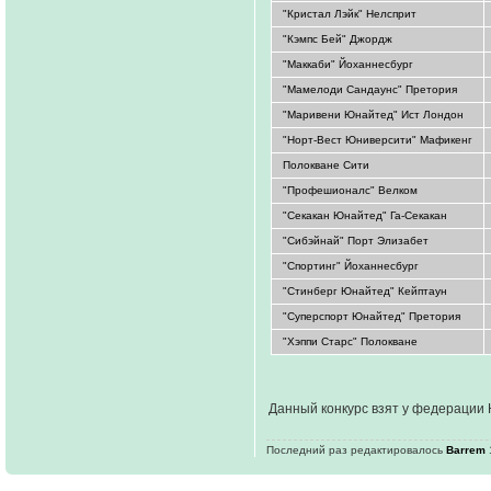
"Кристал Лэйк" Нелсприт
"Кэмпс Бей" Джордж
"Маккаби" Йоханнесбург
"Мамелоди Сандаунс" Претория
"Маривени Юнайтед" Ист Лондон
"Норт-Вест Юниверсити" Мафикенг
Полокване Сити
"Профешионалс" Велком
"Секакан Юнайтед" Га-Секакан
"Сибэйнай" Порт Элизабет
"Спортинг" Йоханнесбург
"Стинберг Юнайтед" Кейптаун
"Суперспорт Юнайтед" Претория
"Хэппи Старс" Полокване
Данный конкурс взят у федерации
Последний раз редактировалось
Barrem