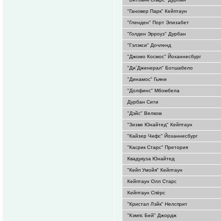
"Гановер Парк" Кейптаун
"Гленден" Порт Элизабет
"Голден Эрроуз" Дурбан
"Гэлэкси" Дочленд
"Джомо Космос" Йоханнесбург
"Ди`Дженерал" Ботшабело
"Динамос" Гьяни
"Долфинс" Мбомбела
Дурбан Сити
"Дэйс" Велком
"Зизве Юнайтед" Кейптаун
"Кайзер Чифс" Йоханнесбург
"Касрик Старс" Претория
Квадукуза Юнайтед
"Кейп Умойя" Кейптаун
Кейптаун Олл Старс
Кейптаун Спёрс
"Кристал Лэйк" Нелсприт
"Кэмпс Бей" Джордж