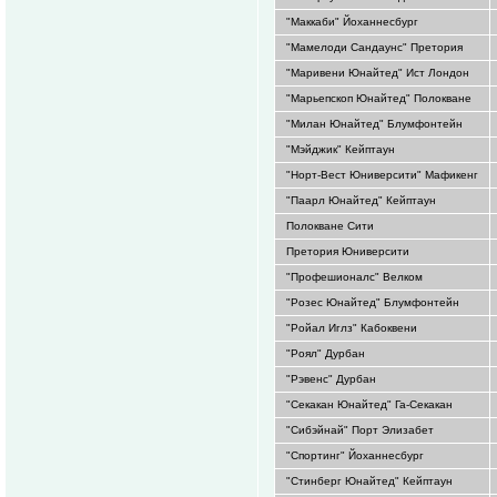
"Маккаби" Йоханнесбург
"Мамелоди Сандаунс" Претория
"Маривени Юнайтед" Ист Лондон
"Марьепскоп Юнайтед" Полокване
"Милан Юнайтед" Блумфонтейн
"Мэйджик" Кейптаун
"Норт-Вест Юниверсити" Мафикенг
"Паарл Юнайтед" Кейптаун
Полокване Сити
Претория Юниверсити
"Профешионалс" Велком
"Розес Юнайтед" Блумфонтейн
"Ройал Иглз" Кабоквени
"Роял" Дурбан
"Рэвенс" Дурбан
"Секакан Юнайтед" Га-Секакан
"Сибэйнай" Порт Элизабет
"Спортинг" Йоханнесбург
"Стинберг Юнайтед" Кейптаун