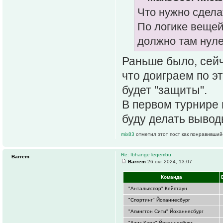
Что нужно сдела
По логике вещей 
должно там нуле
Раньше было, сейч
что доиграем по э
будет "защиты".
В первом турнире в
буду делать выводы
mix83
отметил этот пост как понравивший
Re: Ibhange leqembu
Barrem
Barrem
26 окт 2024, 13:07
Команда
"Антальяспор" Кейптаун
"Спортинг" Йоханнесбург
"Апингтон Сити" Йоханнесбург
"Азиз Кара" Йоханнесбург