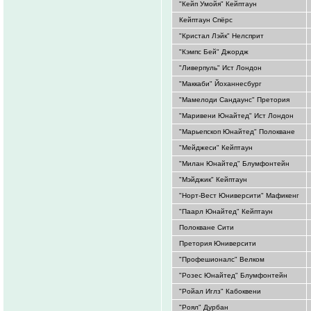
"Кейп Умойя" Кейптаун
Кейптаун Спёрс
"Кристал Лэйк" Нелсприт
"Кэмпс Бей" Джордж
"Ливерпуль" Ист Лондон
"Маккаби" Йоханнесбург
"Мамелоди Сандаунс" Претория
"Маривени Юнайтед" Ист Лондон
"Марьепскоп Юнайтед" Полокване
"Мейджеси" Кейптаун
"Милан Юнайтед" Блумфонтейн
"Мэйджик" Кейптаун
"Норт-Вест Юниверсити" Мафикенг
"Паарл Юнайтед" Кейптаун
Полокване Сити
Претория Юниверсити
"Профешионалс" Велком
"Розес Юнайтед" Блумфонтейн
"Ройал Иглз" Кабоквени
"Роял" Дурбан