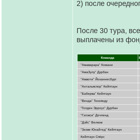
2) после очередно
После 30 тура, вс
выплачены из фон
Команда
"Амаварара" Комани
"АмаЗулу" Дурбан
"Амвоти" Йоханнесбург
"Антальяспор" Кейптаун
"Баберва" Кейптаун
"Венда" Тохоянду
"Голден Эрроуз" Дурбан
"Гэлэкси" Дочленд
"Дэйс" Велком
"Зизве Юнайтед" Кейптаун
Кейптаун Спёрс