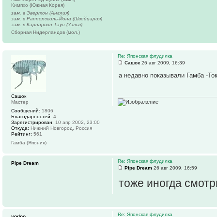
Кимпхо (Южная Корея)
зам. в Эвертон (Англия)
зам. в Рапперсвиль-Йона (Швейцария)
зам. в Карнарвон Таун (Уэльс)
Сборная Нидерландов (мол.)
Re: Японская флудилка
Сашок
26 авг 2009, 16:39
а недавно показывали Гамба -Токи
Сашок
Мастер
Сообщений:
1806
Благодарностей:
4
Зарегистрирован:
10 апр 2002, 23:00
Откуда:
Нижний Новгород, Россия
Рейтинг:
561
Гамба (Япония)
Re: Японская флудилка
Pipe Dream
Pipe Dream
26 авг 2009, 16:59
тоже иногда смотр
Re: Японская флудилка
yodoo