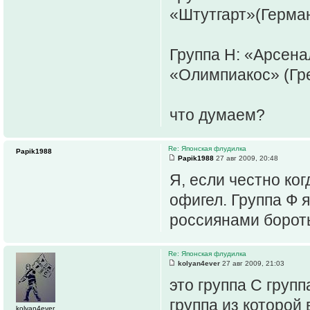
«Штутгарт»(Герман
Группа H: «Арсена
«Олимпиакос» (Гре
что думаем?
Re: Японская флудилка
Papik1988
Papik1988
27 авг 2009, 20:48
Я, если честно ко
офигел. Группа Ф 
россиянами бороть
Re: Японская флудилка
kolyan4ever
27 авг 2009, 21:03
это группа С групп
группа из которой
kolyan4ever