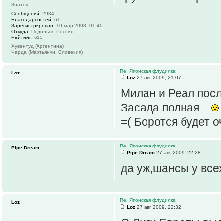
Знаток
Сообщений:
2934
Благодарностей:
61
Зарегистрирован:
10 мар 2008, 01:40
Откуда:
Подольск, Россия
Рейтинг:
615
Хувентуд (Аргентина)
Чарда (Мартьянчи, Словения)
Re: Японская флудилка
Loz
Loz
27 авг 2009, 21:07
Милан и Реал посл
Засада полная...
=( Боротся будет 
Re: Японская флудилка
Pipe Dream
Pipe Dream
27 авг 2009, 22:28
да уж,шансы у все
Re: Японская флудилка
Loz
Loz
27 авг 2009, 22:32