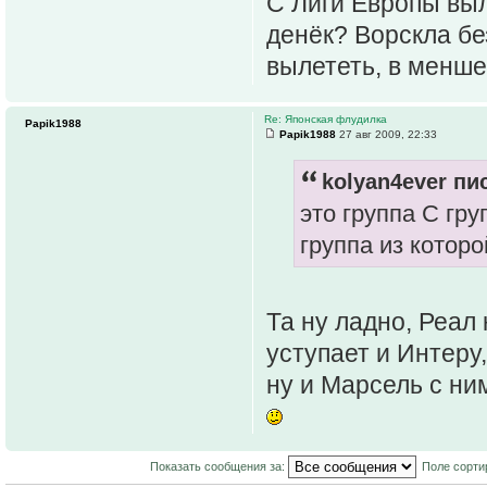
С Лиги Европы вы
денёк? Ворскла бе
вылететь, в менше
Re: Японская флудилка
Papik1988
Papik1988
27 авг 2009, 22:33
kolyan4ever пис
это группа С гру
группа из котор
Та ну ладно, Реал
уступает и Интеру
ну и Марсель с ни
Показать сообщения за:
Поле сорти