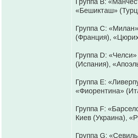
Группа B: «Манчес
«Бешикташ» (Турци
Группа С: «Милан»
(Франция), «Цюри
Группа D: «Челси» 
(Испания), «Апоэль
Группа E: «Ливерп
«Фиорентина» (Ита
Группа F: «Барсел
Киев (Украина), «Р
Группа G: «Севиль