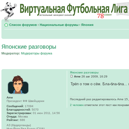
Список форумов
‹
Национальные форумы
‹
Япония
Японские разговоры
Модератор:
Модераторы форума
Японские разговоры
Arne
26 авг 2009, 16:29
Трёп о том о сём. Бла-бла-бла...
Arne
Последний раз редактировалось Arne 15 д
Президент ФФ Швейцарии
2 человек
отметили этот пост как понрав
Сообщений:
17094
Благодарностей:
5070
Зарегистрирован:
01 июн 2011, 14:56
Откуда:
Москва
Рейтинг:
686
АЗ (Нидерланды)
Нью-Йорк Ред Буллз (США)