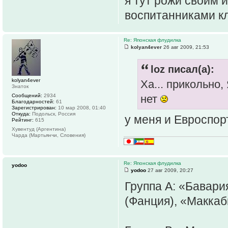
я тут рожи своим 
воспитанниками кл
Re: Японская флудилка
kolyan4ever
26 авг 2009, 21:53
loz писал(а):
kolyan4ever
Ха... прикольно
Знаток
Сообщений:
2934
нет
Благодарностей:
61
Зарегистрирован:
10 мар 2008, 01:40
Откуда:
Подольск, Россия
у меня и Евроспор
Рейтинг:
615
Хувентуд (Аргентина)
Чарда (Мартьянчи, Словения)
Re: Японская флудилка
yodoo
yodoo
27 авг 2009, 20:27
Группа A: «Бавари
(Фанция), «Маккаб