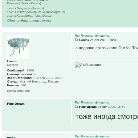
Кимпхо (Южная Корея)
зам. в Эвертон (Англия)
зам. в Рапперсвиль-Йона (Швейцария)
зам. в Карнарвон Таун (Уэльс)
Сборная Нидерландов (мол.)
Re: Японская флудилка
Сашок
26 авг 2009, 16:39
а недавно показывали Гамба -Токи
Сашок
Мастер
Сообщений:
1806
Благодарностей:
4
Зарегистрирован:
10 апр 2002, 23:00
Откуда:
Нижний Новгород, Россия
Рейтинг:
561
Гамба (Япония)
Re: Японская флудилка
Pipe Dream
Pipe Dream
26 авг 2009, 16:59
тоже иногда смотр
Re: Японская флудилка
yodoo