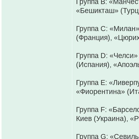
Группа B: «Манчес
«Бешикташ» (Турци
Группа С: «Милан»
(Франция), «Цюри
Группа D: «Челси» 
(Испания), «Апоэль
Группа E: «Ливерп
«Фиорентина» (Ита
Группа F: «Барсел
Киев (Украина), «Р
Группа G: «Севиль