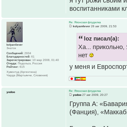
я тут рожи своим 
воспитанниками кл
Re: Японская флудилка
kolyan4ever
26 авг 2009, 21:53
loz писал(а):
kolyan4ever
Ха... прикольно
Знаток
Сообщений:
2934
нет
Благодарностей:
61
Зарегистрирован:
10 мар 2008, 01:40
Откуда:
Подольск, Россия
у меня и Евроспор
Рейтинг:
615
Хувентуд (Аргентина)
Чарда (Мартьянчи, Словения)
Re: Японская флудилка
yodoo
yodoo
27 авг 2009, 20:27
Группа A: «Бавари
(Фанция), «Маккаб