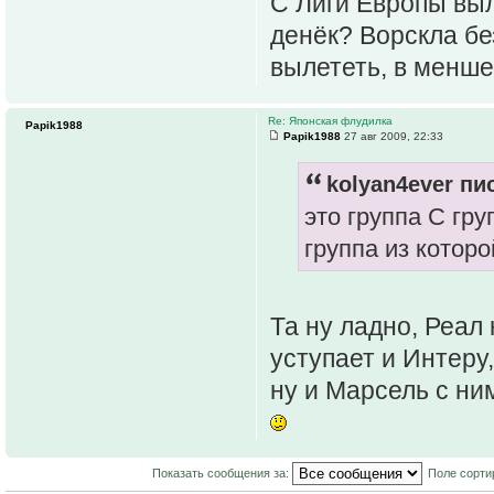
С Лиги Европы вы
денёк? Ворскла бе
вылететь, в менше
Re: Японская флудилка
Papik1988
Papik1988
27 авг 2009, 22:33
kolyan4ever пис
это группа С гру
группа из котор
Та ну ладно, Реал
уступает и Интеру
ну и Марсель с ни
Показать сообщения за:
Поле сорти