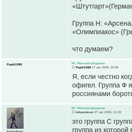
«Штутгарт»(Герман
Группа H: «Арсена
«Олимпиакос» (Гре
что думаем?
Re: Японская флудилка
Papik1988
Papik1988
27 авг 2009, 20:48
Я, если честно ко
офигел. Группа Ф 
россиянами бороть
Re: Японская флудилка
kolyan4ever
27 авг 2009, 21:03
это группа С групп
группа из которой
kolyan4ever