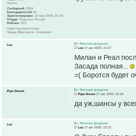
Знаток
Сообщений:
2934
Благодарностей:
61
Зарегистрирован:
10 мар 2008, 01:40
Откуда:
Подольск, Россия
Рейтинг:
615
Хувентуд (Аргентина)
Чарда (Мартьянчи, Словения)
Re: Японская флудилка
Loz
Loz
27 авг 2009, 21:07
Милан и Реал посл
Засада полная...
=( Боротся будет 
Re: Японская флудилка
Pipe Dream
Pipe Dream
27 авг 2009, 22:28
да уж,шансы у все
Re: Японская флудилка
Loz
Loz
27 авг 2009, 22:32