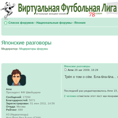
Список форумов
‹
Национальные форумы
‹
Япония
Японские разговоры
Модератор:
Модераторы форума
Японские разговоры
Arne
26 авг 2009, 16:29
Трёп о том о сём. Бла-бла-бла...
Arne
Последний раз редактировалось Arne 15 д
Президент ФФ Швейцарии
2 человек
отметили этот пост как понрав
Сообщений:
17094
Благодарностей:
5071
Зарегистрирован:
01 июн 2011, 14:56
Откуда:
Москва
Рейтинг:
686
АЗ (Нидерланды)
Нью-Йорк Ред Буллз (США)