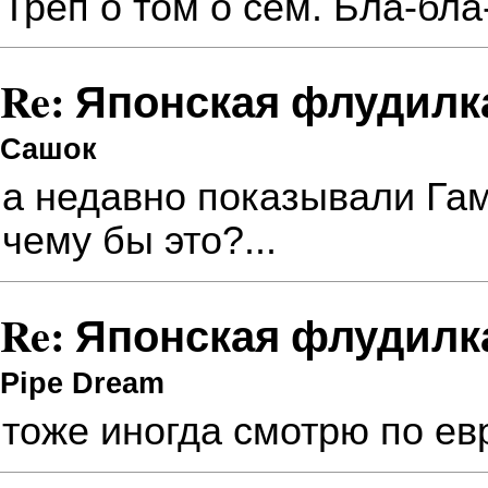
Трёп о том о сём. Бла-бла-
Re: Японская флудилк
Сашок
а недавно показывали Гамб
чему бы это?...
Re: Японская флудилк
Pipe Dream
тоже иногда смотрю по ев