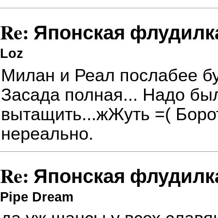
Re: Японская флудилк
Loz
Милан и Реал послабее б
Засада полная...
Надо был
вытащить...жЖуть =( Боро
нереально.
Re: Японская флудилк
Pipe Dream