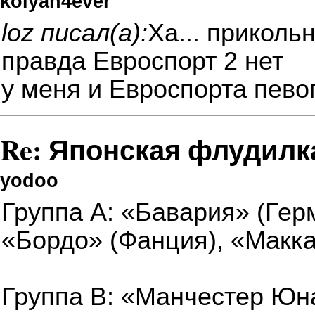
kolyan4ever
loz писал(а):
Ха... приколь
правда Евроспорт 2 нет
у меня и Евроспорта певог
Re: Японская флудилк
yodoo
Группа A: «Бавария» (Гер
«Бордо» (Фанция), «Макк
Группа B: «Манчестер Юн